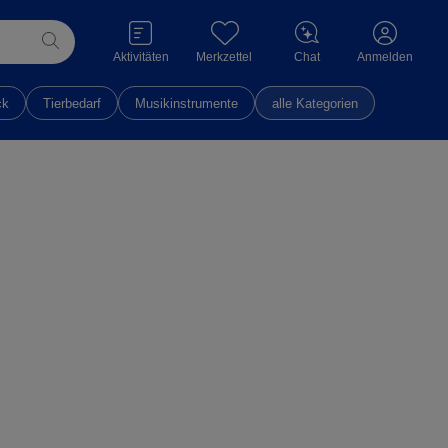
Aktivitäten
Merkzettel
Chat
Anmelden
ck
Tierbedarf
Musikinstrumente
alle Kategorien