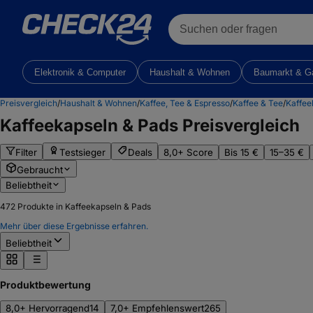
Suchen oder fragen
Elektronik & Computer
Haushalt & Wohnen
Baumarkt & G
Preisvergleich
/
Haushalt & Wohnen
/
Kaffee, Tee & Espresso
/
Kaffee & Tee
/
Kaffee
Kaffeekapseln & Pads
Preisvergleich
Filter
Testsieger
Deals
8,0+ Score
Bis 15 €
15–35 €
Gebraucht
Beliebtheit
472
Produkte in Kaffeekapseln & Pads
Mehr über diese Ergebnisse erfahren.
Beliebtheit
Produktbewertung
8,0+ Hervorragend
14
7,0+ Empfehlenswert
265