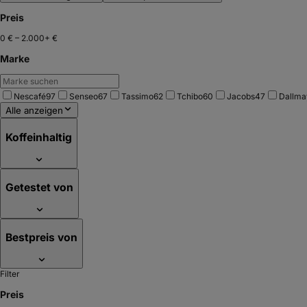
Preis
0 €
–
2.000+ €
Marke
Nescafé
97
Senseo
67
Tassimo
62
Tchibo
60
Jacobs
47
Dallma
Alle anzeigen
Koffeinhaltig
Getestet von
Bestpreis von
Filter
Preis