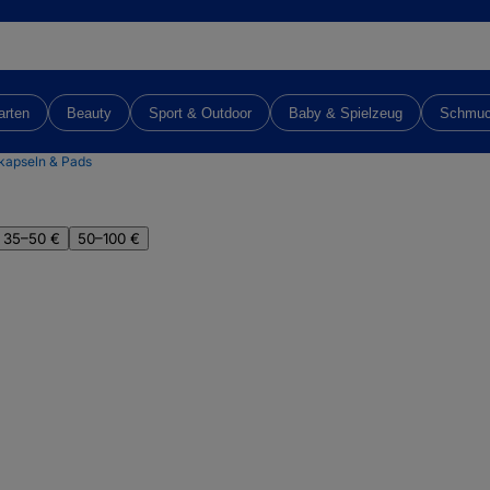
arten
Beauty
Sport & Outdoor
Baby & Spielzeug
Schmu
kapseln & Pads
35–50 €
50–100 €