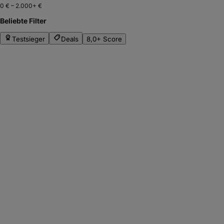
0 €
–
2.000+ €
Beliebte Filter
Testsieger
Deals
8,0+ Score