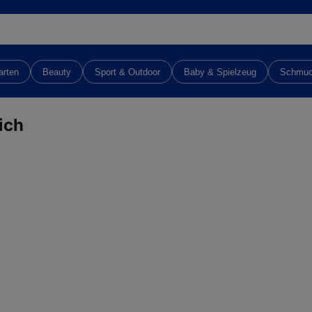
arten
Beauty
Sport & Outdoor
Baby & Spielzeug
Schmu
ich