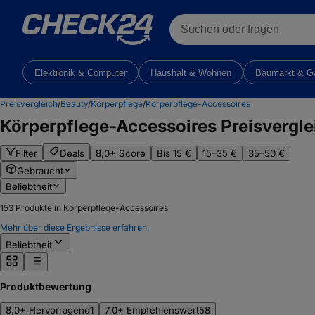
Suchen oder fragen
Elektronik & Computer
Haushalt & Wohnen
Baumarkt & G
Preisvergleich
/
Beauty
/
Körperpflege
/
Körperpflege-Accessoires
Körperpflege-Accessoires
Preisvergle
Filter
Deals
8,0+ Score
Bis 15 €
15–35 €
35–50 €
Gebraucht
Beliebtheit
153
Produkte in Körperpflege-Accessoires
Mehr über diese Ergebnisse erfahren.
Beliebtheit
Produktbewertung
8,0+ Hervorragend
1
7,0+ Empfehlenswert
58