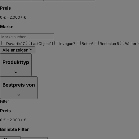
Preis
0 €
–
2.000+ €
Marke
Davartis
17
LastObject
11
Invogue
7
Beter
6
Redecker
6
Walter'
Alle anzeigen
Produkttyp
Bestpreis von
Filter
Preis
0 €
–
2.000+ €
Beliebte Filter