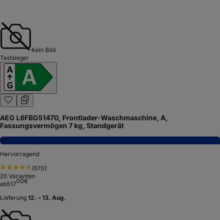
Kein Bild
Testsieger
AEG L6FBG51470, Frontlader-Waschmaschine, A,
Fassungsvermögen 7 kg, Standgerät
8,6
Hervorragend
(
570
)
20
Varianten
00
€
ab
517
Lieferung
12. – 13. Aug.