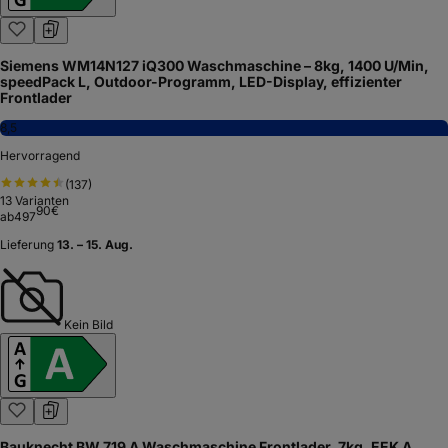
Siemens WM14N127 iQ300 Waschmaschine – 8kg, 1400 U/Min,
speedPack L, Outdoor-Programm, LED-Display, effizienter
Frontlader
8,5
Hervorragend
(
137
)
13
Varianten
90
€
ab
497
Lieferung
13. – 15. Aug.
Kein Bild
Bauknecht BW 719 A Waschmaschine Frontlader, 7kg, EEK A,