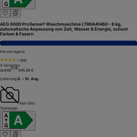
AEG 6000 ProSense® Waschmaschine LTR6A41460 – 6 kg,
automatische Anpassung von Zeit, Wasser & Energie, schont
Farben & Fasern
8,1
Hervorragend
(
89
)
4
Varianten
00
€
ab
469
495,66 €
Lieferung
8. – 10. Aug.
Kein Bild
Testsieger