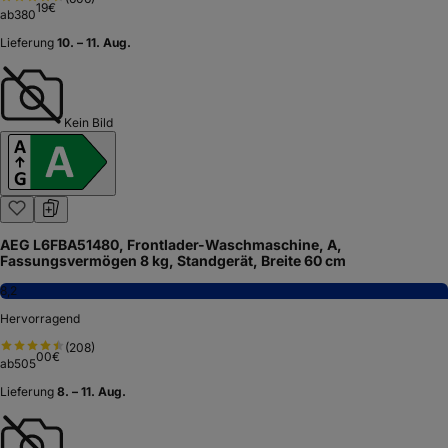
19
€
ab
380
Lieferung
10. – 11. Aug.
Kein Bild
AEG L6FBA51480, Frontlader-Waschmaschine, A,
Fassungsvermögen 8 kg, Standgerät, Breite 60 cm
8,2
Hervorragend
(
208
)
00
€
ab
505
Lieferung
8. – 11. Aug.