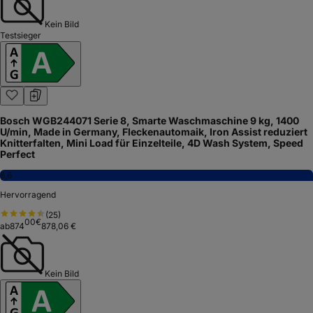
Kein Bild
Testsieger
Bosch WGB244071 Serie 8, Smarte Waschmaschine 9 kg, 1400
U/min, Made in Germany, Fleckenautomaik, Iron Assist reduziert
Knitterfalten, Mini Load für Einzelteile, 4D Wash System, Speed
Perfect
8,6
Hervorragend
(
25
)
00
€
ab
874
878,06 €
Kein Bild