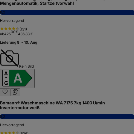
Mengenautomatik, Startzeitvorwahl
8,2
Hervorragend
(
131
)
00
€
ab
425
436,83 €
Lieferung
8. – 10. Aug.
Kein Bild
Bomann® Waschmaschine WA 7175 7kg 1400 U/min
Invertermotor weiß
8,2
Hervorragend
(
606
)