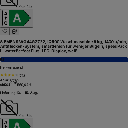
Kein Bild
SIEMENS WG44G2Z22, iQ500 Waschmaschine 9 kg, 1400 u/min,
Antiflecken-System, smartFinish für weniger Bügeln, speedPack
L, waterPerfect Plus, LED-Display, weiß
8,1
Hervorragend
(
73
)
4
Varianten
00
€
ab
564
569,04 €
Lieferung
13. – 15. Aug.
Kein Bild