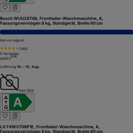
Bosch WUU28T48, Frontlader-Waschmaschine, A,
Fassungsvermögen 8 kg, Standgerät, Breite 60 cm
8,3
Hervorragend
(
146
)
9
Varianten
63
€
ab
603
Lieferung
10. – 12. Aug.
Kein Bild
LG F4WV708P1E, Frontlader-Waschmaschine, A,
Fassungsvermögen 8 kg, Standgerät, Breite 60 cm,