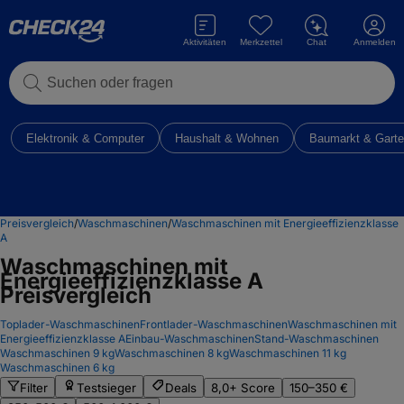
Aktivitäten
Merkzettel
Chat
Anmelden
Suchen oder fragen
Elektronik & Computer
Haushalt & Wohnen
Baumarkt & Gart
Preisvergleich
/
Waschmaschinen
/
Waschmaschinen mit Energieeffizienzklasse
A
Waschmaschinen mit
Energieeffizienzklasse A
Preisvergleich
Toplader-Waschmaschinen
Frontlader-Waschmaschinen
Waschmaschinen mit
Energieeffizienzklasse A
Einbau-Waschmaschinen
Stand-Waschmaschinen
Waschmaschinen 9 kg
Waschmaschinen 8 kg
Waschmaschinen 11 kg
Waschmaschinen 6 kg
Filter
Testsieger
Deals
8,0+ Score
150–350 €