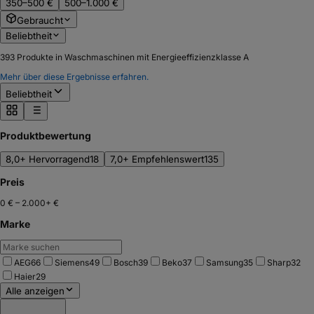
350–500 €
500–1.000 €
Gebraucht
Beliebtheit
393
Produkte in Waschmaschinen mit Energieeffizienzklasse A
Mehr über diese Ergebnisse erfahren.
Beliebtheit
Produktbewertung
8,0+ Hervorragend
18
7,0+ Empfehlenswert
135
Preis
0 €
–
2.000+ €
Marke
AEG
66
Siemens
49
Bosch
39
Beko
37
Samsung
35
Sharp
32
Haier
29
Alle anzeigen