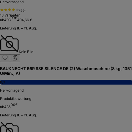
Hervorragend
(
99
)
13
Varianten
99
€
ab
493
494,66 €
Lieferung
8. – 11. Aug.
Kein Bild
BAUKNECHT B6R 88E SILENCE DE (2) Waschmaschine (8 kg, 1351
U/Min., A)
8,3
Hervorragend
Produktbewertung
00
€
ab
485
Lieferung
8. – 11. Aug.