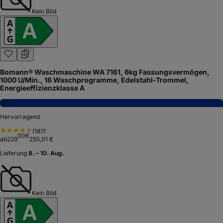
Kein Bild
Bomann® Waschmaschine WA 7161, 6kg Fassungsvermögen,
1000 U/Min., 16 Waschprogramme, Edelstahl-Trommel,
Energieeffizienzklasse A
8,3
Hervorragend
(
187
)
00
€
ab
229
255,01 €
Lieferung
8. – 10. Aug.
Kein Bild