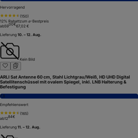
Hervorragend
(
150
)
12
% Rabatt
zum ⌀-Bestpreis
00
€
ab
59
67,02 €
Lieferung
10. – 12. Aug.
Kein Bild
ARLI Sat Antenne 60 cm, Stahl Lichtgrau/Weiß, HD UHD Digital
Satellitenschüssel mit ovalem Spiegel, inkl. LNB Halterung &
Befestigung
7,8
Empfehlenswert
(
165
)
84
€
ab
12
Lieferung
11. – 12. Aug.