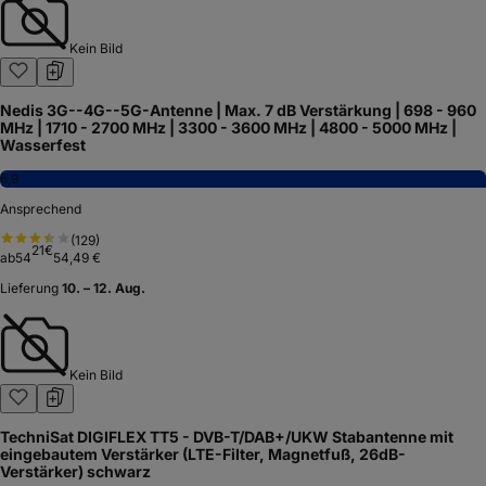
Kein Bild
Nedis 3G--4G--5G-Antenne | Max. 7 dB Verstärkung | 698 - 960
MHz | 1710 - 2700 MHz | 3300 - 3600 MHz | 4800 - 5000 MHz |
Wasserfest
6,9
Ansprechend
(
129
)
21
€
ab
54
54,49 €
Lieferung
10. – 12. Aug.
Kein Bild
TechniSat DIGIFLEX TT5 - DVB-T/DAB+/UKW Stabantenne mit
eingebautem Verstärker (LTE-Filter, Magnetfuß, 26dB-
Verstärker) schwarz