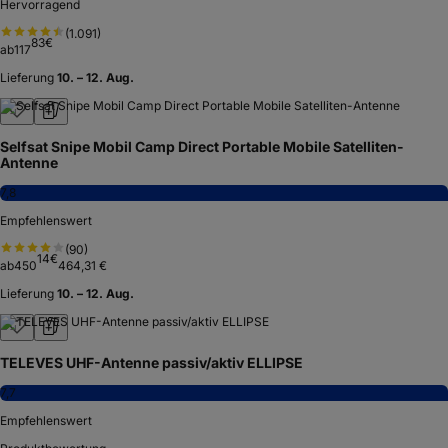
Hervorragend
(
1.091
)
83
€
ab
117
Lieferung
10. – 12. Aug.
Selfsat Snipe Mobil Camp Direct Portable Mobile Satelliten-
Antenne
7,8
Empfehlenswert
(
90
)
14
€
ab
450
464,31 €
Lieferung
10. – 12. Aug.
TELEVES UHF-Antenne passiv/aktiv ELLIPSE
7,7
Empfehlenswert