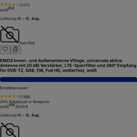
(
1.171
)
85
€
ab
18
Lieferung
11. – 12. Aug.
Kein Bild
EMOS Innen- und Außenantenne Village, universale aktive
Antenne mit 20 dBi Verstärker, LTE-Sperrfilter und 360° Empfang
für DVB-T2, DAB, FM, Full HD, wetterfest, weiß
7,4
Empfehlenswert
(
1.168
)
24
% Rabatt
zum ⌀-Bestpreis
98
€
ab
26
28,93 €
Lieferung
11. – 12. Aug.