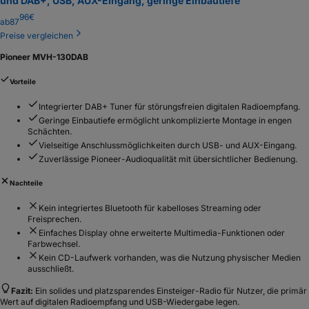
und DAB+, USB, AUX-Eingang, geringe Einbautiefe
96
€
ab
87
Preise vergleichen
Pioneer MVH-130DAB
Vorteile
Integrierter DAB+ Tuner für störungsfreien digitalen Radioempfang.
Geringe Einbautiefe ermöglicht unkomplizierte Montage in engen
Schächten.
Vielseitige Anschlussmöglichkeiten durch USB- und AUX-Eingang.
Zuverlässige Pioneer-Audioqualität mit übersichtlicher Bedienung.
Nachteile
Kein integriertes Bluetooth für kabelloses Streaming oder
Freisprechen.
Einfaches Display ohne erweiterte Multimedia-Funktionen oder
Farbwechsel.
Kein CD-Laufwerk vorhanden, was die Nutzung physischer Medien
ausschließt.
Fazit:
Ein solides und platzsparendes Einsteiger-Radio für Nutzer, die primär
Wert auf digitalen Radioempfang und USB-Wiedergabe legen.