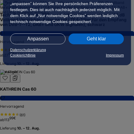
„anpassen” können Sie Ihre persönlichen Präferenzen
festlegen. Dies ist auch nachträglich jederzeit möglich. Mit
TechniSat Digitenne TT2 ausrichtbare Zimmerantenne (36 dB
dem Klick auf „Nur notwendige Cookies” werden lediglich
Vollband Verstärker-Antenne mit LTE4-Filter für den Empfang
technisch notwendige Cookies gespeichert.
von DVB-T--T2, DAB+ und UKW Signalen), schwarz
8,4
Anpassen
Geht klar
Hervorragend
Datenschutzerklärung
(
167
)
41
€
ab
27
27,45 €
Cookierichtlinie
Impressum
Lieferung
10. – 12. Aug.
Testsieger
KATHREIN Cas 60
8,7
Hervorragend
(
61
)
99
€
ab
113
Lieferung
10. – 12. Aug.