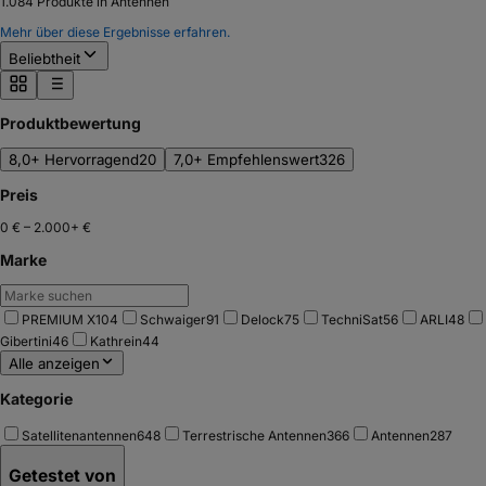
1.084
Produkte in Antennen
Mehr über diese Ergebnisse erfahren.
Beliebtheit
Produktbewertung
8,0+ Hervorragend
20
7,0+ Empfehlenswert
326
Preis
0 €
–
2.000+ €
Marke
PREMIUM X
104
Schwaiger
91
Delock
75
TechniSat
56
ARLI
48
Gibertini
46
Kathrein
44
Alle anzeigen
Kategorie
Satellitenantennen
648
Terrestrische Antennen
366
Antennen
287
Getestet von