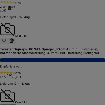
(
176
)
2
Varianten
89
€
ab
63
Lieferung
11. – 12. Aug.
Kein Bild
Telestar Digirapid 80 SAT-Spiegel (80 cm Aluminium-Spiegel,
vormontierte Masthalterung, 40mm LNB-Halterung) lichtgrau
7,7
Empfehlenswert
(
179
)
03
€
ab
77
78,26 €
Lieferung
10. – 13. Aug.
Kein Bild