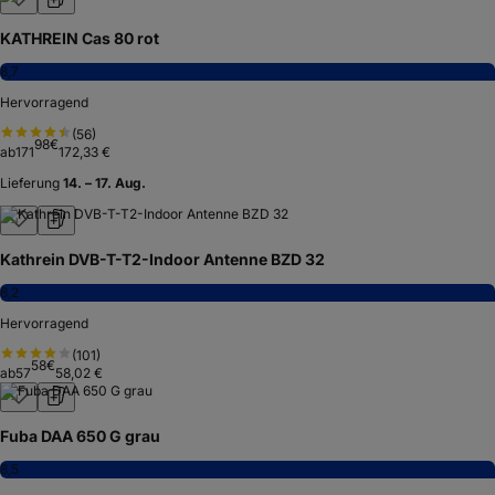
KATHREIN Cas 80 rot
8,7
Hervorragend
(
56
)
98
€
ab
171
172,33 €
Lieferung
14. – 17. Aug.
Kathrein DVB-T-T2-Indoor Antenne BZD 32
8,2
Hervorragend
(
101
)
58
€
ab
57
58,02 €
Fuba DAA 650 G grau
8,5