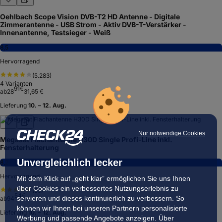
Oehlbach Scope Vision DVB-T2 HD Antenne - Digitale
Zimmerantenne - USB Strom - Aktiv DVB-T-Verstärker -
Innenantenne, Testsieger - Weiß
8,5
Hervorragend
(
5.283
)
4
Varianten
91
€
ab
28
31,65 €
Lieferung
10. – 12. Aug.
Nur notwendige Cookies
Megasat Flachantenne H30D Single Profi-Line inkl.
Fensterhalterung
Unvergleichlich lecker
8,2
Hervorragend
Mit dem Klick auf „geht klar” ermöglichen Sie uns Ihnen
über Cookies ein verbessertes Nutzungserlebnis zu
(
59
)
54
€
servieren und dieses kontinuierlich zu verbessern. So
ab
94
können wir Ihnen bei unseren Partnern personalisierte
Lieferung
10. – 12. Aug.
Werbung und passende Angebote anzeigen. Über