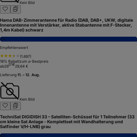
Kein Bild
Hama DAB-Zimmerantenne für Radio (DAB, DAB+, UKW, digitale
Innenantenne mit Verstärker, aktive Stabantenne mit F-Stecker,
1,4m Kabel) schwarz
7,4
Empfehlenswert
(
1.697
)
18
% Rabatt
zum ⌀-Bestpreis
01
€
ab
29
29,64 €
Lieferung
11. – 12. Aug.
Kein Bild
TechniSat DIGIDISH 33 – Satelliten-Schüssel für 1 Teilnehmer (33
cm kleine Sat Anlage - Komplettset mit Wandhalterung und
Satfinder V/H-LNB) grau
8,0