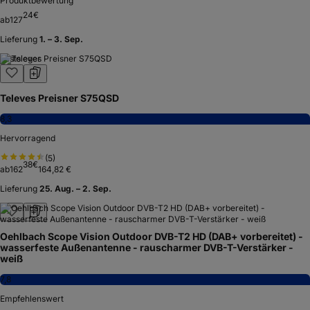
Produktbewertung
24
€
ab
127
Lieferung
1. – 3. Sep.
Testsieger
Televes Preisner S75QSD
8,3
Hervorragend
(
5
)
38
€
ab
162
164,82 €
Lieferung
25. Aug. – 2. Sep.
Oehlbach Scope Vision Outdoor DVB-T2 HD (DAB+ vorbereitet) -
wasserfeste Außenantenne - rauscharmer DVB-T-Verstärker -
weiß
7,8
Empfehlenswert