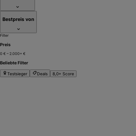
Bestpreis von
Filter
Preis
0 €
–
2.000+ €
Beliebte Filter
Testsieger
Deals
8,0+ Score