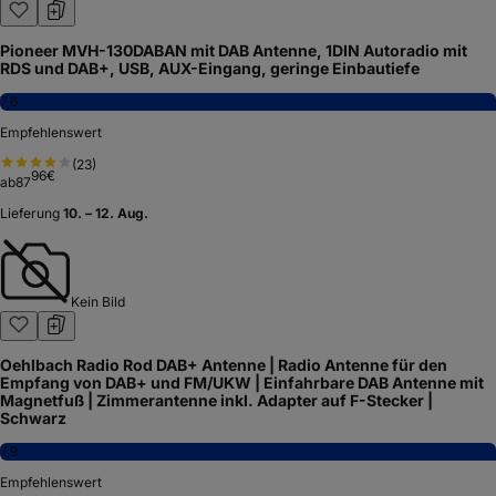
Pioneer MVH-130DABAN mit DAB Antenne, 1DIN Autoradio mit
RDS und DAB+, USB, AUX-Eingang, geringe Einbautiefe
7,6
Empfehlenswert
(
23
)
96
€
ab
87
Lieferung
10. – 12. Aug.
Kein Bild
Oehlbach Radio Rod DAB+ Antenne | Radio Antenne für den
Empfang von DAB+ und FM/UKW | Einfahrbare DAB Antenne mit
Magnetfuß | Zimmerantenne inkl. Adapter auf F-Stecker |
Schwarz
7,9
Empfehlenswert