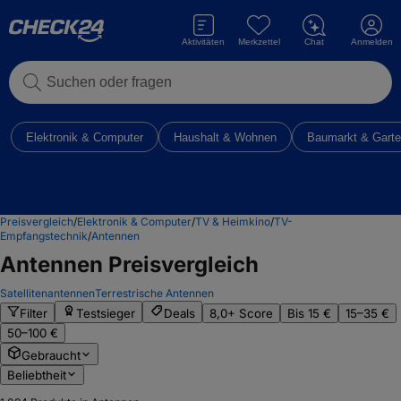
Aktivitäten
Merkzettel
Chat
Anmelden
Suchen oder fragen
Elektronik & Computer
Haushalt & Wohnen
Baumarkt & Gart
Preisvergleich
/
Elektronik & Computer
/
TV & Heimkino
/
TV-
Empfangstechnik
/
Antennen
Antennen
Preisvergleich
Satellitenantennen
Terrestrische Antennen
Filter
Testsieger
Deals
8,0+ Score
Bis 15 €
15–35 €
50–100 €
Gebraucht
Beliebtheit