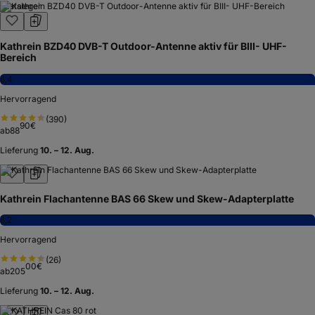
Testsieger
Kathrein BZD40 DVB-T Outdoor-Antenne aktiv für BIII- UHF-
Bereich
8,4
Hervorragend
(
390
)
90
€
ab
88
Lieferung
10. – 12. Aug.
Kathrein Flachantenne BAS 66 Skew und Skew-Adapterplatte
8,2
Hervorragend
(
26
)
00
€
ab
205
Lieferung
10. – 12. Aug.