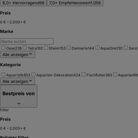
8,0+ Hervorragend
56
7,0+ Empfehlenswert
1.056
Preis
0 €
–
2.000+ €
Marke
Oase
238
Tetra
162
Eheim
153
Dennerle
144
AquaOne
130
Sera
Alle anzeigen
Kategorie
Aquaristik
853
Aquarien-Dekoration
424
Fischfutter
393
Aquarienfil
Alle anzeigen
Bestpreis von
Filter
Preis
0 €
–
2.000+ €
Beliebte Filter