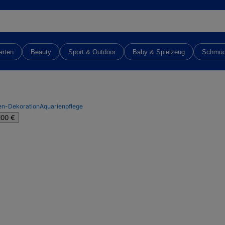
arten
Beauty
Sport & Outdoor
Baby & Spielzeug
Schmu
en-Dekoration
Aquarienpflege
100 €