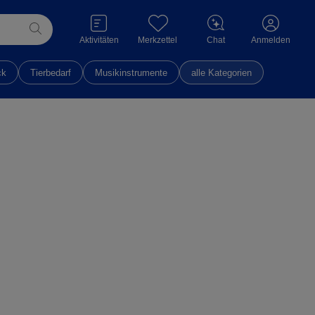
Aktivitäten
Merkzettel
Chat
Anmelden
ck
Tierbedarf
Musikinstrumente
alle Kategorien