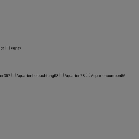
121
EBI
117
ter
357
Aquarienbeleuchtung
98
Aquarien
78
Aquarienpumpen
56