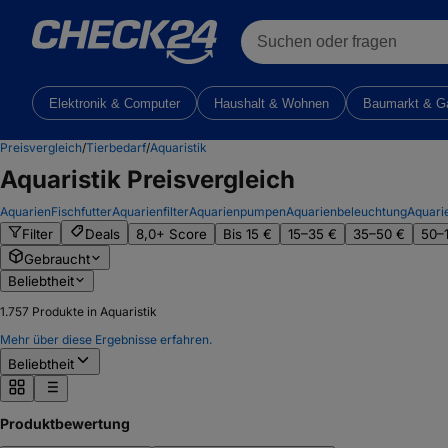
Suchen oder fragen
Elektronik & Computer
Haushalt & Wohnen
Baumarkt & G
Preisvergleich
/
Tierbedarf
/
Aquaristik
Aquaristik
Preisvergleich
Aquarien
Fischfutter
Aquarienfilter
Aquarienpumpen
Aquarienbeleuchtung
Aquari
Filter
Deals
8,0+ Score
Bis 15 €
15–35 €
35–50 €
50–
Gebraucht
Beliebtheit
1.757
Produkte in Aquaristik
Mehr über diese Ergebnisse erfahren.
Beliebtheit
Produktbewertung