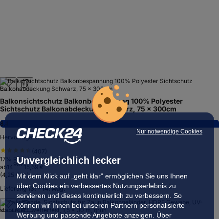
Balkonsichtschutz Balkonbespannung 100% Polyester
Sichtschutz Balkonabdeckung Schwarz, 75 x 300cm
8,4
Nur notwendige Cookies
Hervorragend
(
407
)
Unvergleichlich lecker
17
% Rabatt
zum ⌀-Bestpreis
99
€
ab
14
15,69 €
(
4,25 €/m
)
Mit dem Klick auf „geht klar” ermöglichen Sie uns Ihnen
über Cookies ein verbessertes Nutzungserlebnis zu
Lieferung
13. – 14. Aug.
servieren und dieses kontinuierlich zu verbessern. So
können wir Ihnen bei unseren Partnern personalisierte
Werbung und passende Angebote anzeigen. Über