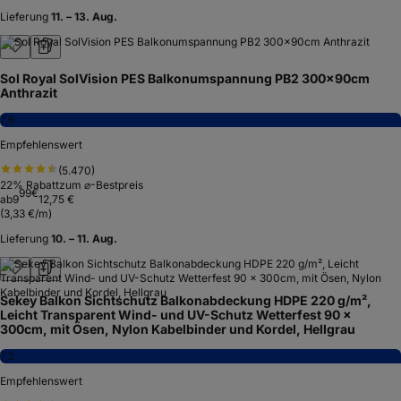
Lieferung
11. – 13. Aug.
Sol Royal SolVision PES Balkonumspannung PB2 300x90cm
Anthrazit
7,6
Empfehlenswert
(
5.470
)
22
% Rabatt
zum ⌀-Bestpreis
99
€
ab
9
12,75 €
(
3,33 €/m
)
Lieferung
10. – 11. Aug.
Sekey Balkon Sichtschutz Balkonabdeckung HDPE 220 g/m²,
Leicht Transparent Wind- und UV-Schutz Wetterfest 90 x
300cm, mit Ösen, Nylon Kabelbinder und Kordel, Hellgrau
7,2
Empfehlenswert