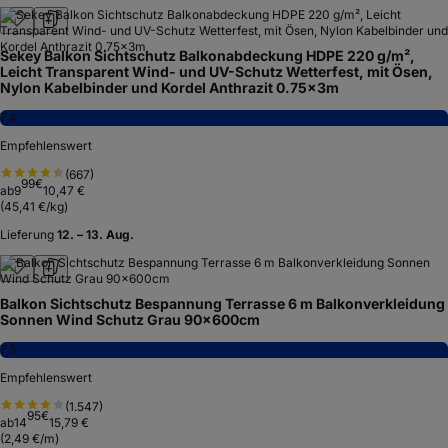
Sekey Balkon Sichtschutz Balkonabdeckung HDPE 220 g/m²,
Leicht Transparent Wind- und UV-Schutz Wetterfest, mit Ösen,
Nylon Kabelbinder und Kordel Anthrazit 0.75×3m
7,4
Empfehlenswert
(
667
)
99
€
ab
9
10,47 €
(
45,41 €/kg
)
Lieferung
12. – 13. Aug.
Balkon Sichtschutz Bespannung Terrasse 6 m Balkonverkleidung
Sonnen Wind Schutz Grau 90x600cm
7,5
Empfehlenswert
(
1.547
)
95
€
ab
14
15,79 €
(
2,49 €/m
)