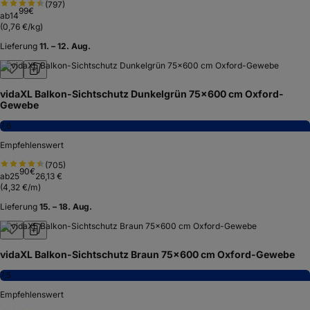
(
797
)
99
€
ab
14
(
0,76 €/kg
)
Lieferung
11. – 12. Aug.
vidaXL Balkon-Sichtschutz Dunkelgrün 75x600 cm Oxford-
Gewebe
7,6
Empfehlenswert
(
705
)
90
€
ab
25
26,13 €
(
4,32 €/m
)
Lieferung
15. – 18. Aug.
vidaXL Balkon-Sichtschutz Braun 75x600 cm Oxford-Gewebe
7,5
Empfehlenswert