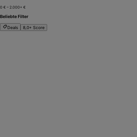
0 €
–
2.000+ €
Beliebte Filter
Deals
8,0+ Score