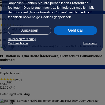
Zaunblende, Sichtschutz für Zaun Balkongeländer, HDPE
„anpassen” können Sie Ihre persönlichen Präferenzen
Gewebe, UV-stabilisiert, wetterfest, 1,5 x 30 m, grün
festlegen. Dies ist auch nachträglich jederzeit möglich. Mit
dem Klick auf „Nur notwendige Cookies” werden lediglich
8,3
technisch notwendige Cookies gespeichert.
Hervorragend
(
3.958
)
45
€
ab
60
61,71 €
Anpassen
Geht klar
(
2,02 €/m
)
Datenschutzerklärung
Lieferung
10. – 12. Aug.
Cookierichtlinie
Impressum
PE-Rattan in 0,9m Breite (Meterware) Sichtschutz Balkonblende
anthrazit
7,7
Empfehlenswert
(
258
)
78
€
ab
33
(
26,79 €/m
)
Lieferung
11. – 12. Aug.