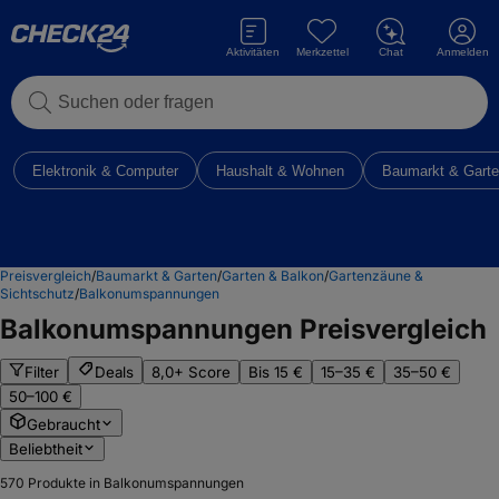
Aktivitäten
Merkzettel
Chat
Anmelden
Suchen oder fragen
Elektronik & Computer
Haushalt & Wohnen
Baumarkt & Gart
Preisvergleich
/
Baumarkt & Garten
/
Garten & Balkon
/
Gartenzäune &
Sichtschutz
/
Balkonumspannungen
Balkonumspannungen
Preisvergleich
Filter
Deals
8,0+ Score
Bis 15 €
15–35 €
35–50 €
50–100 €
Gebraucht
Beliebtheit
570
Produkte in Balkonumspannungen