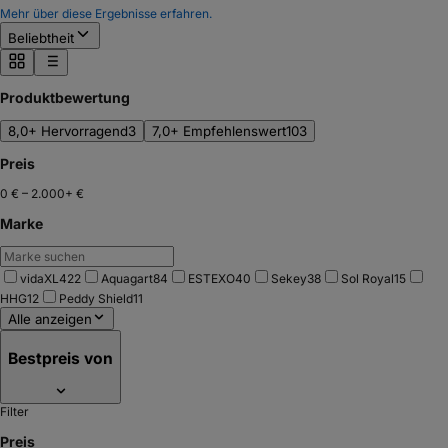
Mehr über diese Ergebnisse erfahren.
Beliebtheit
Produktbewertung
8,0+ Hervorragend
3
7,0+ Empfehlenswert
103
Preis
0 €
–
2.000+ €
Marke
vidaXL
422
Aquagart
84
ESTEXO
40
Sekey
38
Sol Royal
15
HHG
12
Peddy Shield
11
Alle anzeigen
Bestpreis von
Filter
Preis