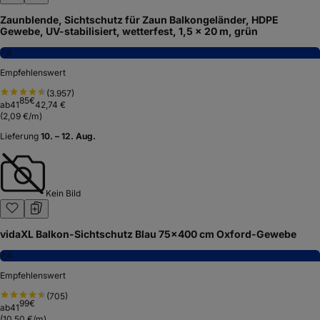
Zaunblende, Sichtschutz für Zaun Balkongeländer, HDPE
Gewebe, UV-stabilisiert, wetterfest, 1,5 x 20 m, grün
7,8
Empfehlenswert
(
3.957
)
85
€
ab
41
42,74 €
(
2,09 €/m
)
Lieferung
10. – 12. Aug.
Kein Bild
vidaXL Balkon-Sichtschutz Blau 75x400 cm Oxford-Gewebe
7,4
Empfehlenswert
(
705
)
99
€
ab
41
(
10,50 €/m
)