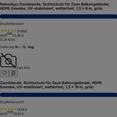
Relaxdays Zaunblende, Sichtschutz für Zaun Balkongeländer,
HDPE Gewebe, UV-stabilisiert, wetterfest, 1,5 x 6 m, grün
7,4
Empfehlenswert
(
3.958
)
99
€
ab
19
20,65 €
(
3,33 €/m
)
Lieferung
10. – 12. Aug.
Kein Bild
Zaunblende, Sichtschutz für Zaun Balkongeländer, HDPE
Gewebe, UV-stabilisiert, wetterfest, 1,5 x 10 m, grün
7,6
Empfehlenswert
(
3.957
)
60
€
ab
25
25,81 €