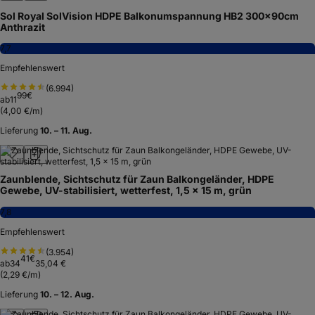
Sol Royal SolVision HDPE Balkonumspannung HB2 300x90cm
Anthrazit
7,7
Empfehlenswert
(
6.994
)
99
€
ab
11
(
4,00 €/m
)
Lieferung
10. – 11. Aug.
Zaunblende, Sichtschutz für Zaun Balkongeländer, HDPE
Gewebe, UV-stabilisiert, wetterfest, 1,5 x 15 m, grün
7,8
Empfehlenswert
(
3.954
)
41
€
ab
34
35,04 €
(
2,29 €/m
)
Lieferung
10. – 12. Aug.