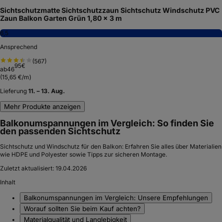
Sichtschutzmatte Sichtschutzzaun Sichtschutz Windschutz PVC
Zaun Balkon Garten Grün 1,80 x 3 m
6,5
Ansprechend
(
567
)
95
€
ab
46
(
15,65 €/m
)
Lieferung
11. – 13. Aug.
Mehr Produkte anzeigen
Balkonumspannungen im Vergleich: So finden Sie
den passenden Sichtschutz
Sichtschutz und Windschutz für den Balkon: Erfahren Sie alles über Materialien
wie HDPE und Polyester sowie Tipps zur sicheren Montage.
Zuletzt aktualisiert:
19.04.2026
Inhalt
Balkonumspannungen im Vergleich: Unsere Empfehlungen
Worauf sollten Sie beim Kauf achten?
Materialqualität und Langlebigkeit