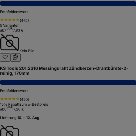
7,6
Empfehlenswert
(
462
)
5
Varianten
88
€
ab
7
7,93 €
Kein Bild
KS Tools 201.2316 Messingdraht Zündkerzen-Drahtbürste-2-
reihig, 170mm
7,7
Empfehlenswert
(
450
)
15
% Rabatt
zum ⌀-Bestpreis
94
€
ab
6
7,20 €
Lieferung
10. – 12. Aug.