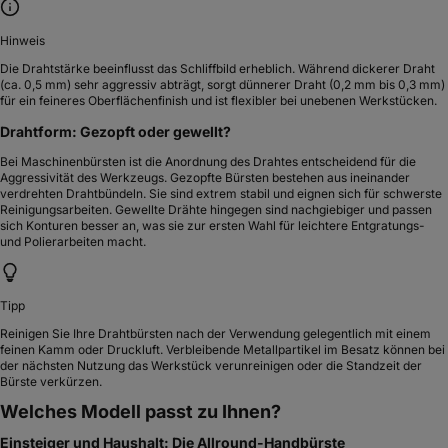
Hinweis
Die Drahtstärke beeinflusst das Schliffbild erheblich. Während dickerer Draht
(ca. 0,5 mm) sehr aggressiv abträgt, sorgt dünnerer Draht (0,2 mm bis 0,3 mm)
für ein feineres Oberflächenfinish und ist flexibler bei unebenen Werkstücken.
Drahtform: Gezopft oder gewellt?
Bei Maschinenbürsten ist die Anordnung des Drahtes entscheidend für die
Aggressivität des Werkzeugs. Gezopfte Bürsten bestehen aus ineinander
verdrehten Drahtbündeln. Sie sind extrem stabil und eignen sich für schwerste
Reinigungsarbeiten. Gewellte Drähte hingegen sind nachgiebiger und passen
sich Konturen besser an, was sie zur ersten Wahl für leichtere Entgratungs-
und Polierarbeiten macht.
Tipp
Reinigen Sie Ihre Drahtbürsten nach der Verwendung gelegentlich mit einem
feinen Kamm oder Druckluft. Verbleibende Metallpartikel im Besatz können bei
der nächsten Nutzung das Werkstück verunreinigen oder die Standzeit der
Bürste verkürzen.
Welches Modell passt zu Ihnen?
Einsteiger und Haushalt: Die Allround-Handbürste