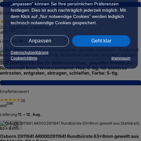
„anpassen” können Sie Ihre persönlichen Präferenzen
7,5
festlegen. Dies ist auch nachträglich jederzeit möglich. Mit
Empfehlenswert
dem Klick auf „Nur notwendige Cookies” werden lediglich
(
28
)
technisch notwendige Cookies gespeichert.
33
% Rabatt
zum ⌀-Bestpreis
50
€
ab
10
13,19 €
Anpassen
Geht klar
Lieferung
20. – 22. Aug.
Datenschutzerklärung
Cookierichtlinie
Impressum
S&R Drahtbürste Set für Bohrmaschinen, gewellter Stahldraht -
Rundschaft 6mm, Winkelschleifer, Flex, 5-tlg, für Sicheres
entrosten, entgraten, abtragen, schleifen, Farbe: 5-tlg.
7,9
Empfehlenswert
(
3
)
59
€
ab
9
Lieferung
11. – 12. Aug.
Osborn 2911941 AR0002911941 Rundbürste 63x8mm gewellt aus