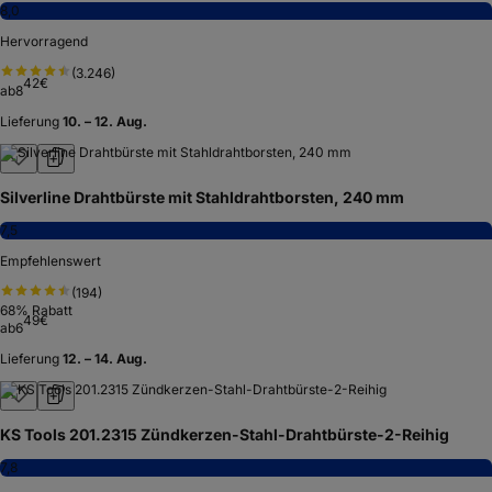
8,0
Hervorragend
(
3.246
)
42
€
ab
8
Lieferung
10. – 12. Aug.
Silverline Drahtbürste mit Stahldrahtborsten, 240 mm
7,5
Empfehlenswert
(
194
)
68
% Rabatt
49
€
ab
6
Lieferung
12. – 14. Aug.
KS Tools 201.2315 Zündkerzen-Stahl-Drahtbürste-2-Reihig
7,8