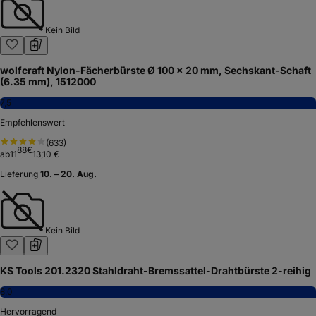
Kein Bild
wolfcraft Nylon-Fächerbürste Ø 100 x 20 mm, Sechskant-Schaft
(6.35 mm), 1512000
7,5
Empfehlenswert
(
633
)
88
€
ab
11
13,10 €
Lieferung
10. – 20. Aug.
Kein Bild
KS Tools 201.2320 Stahldraht-Bremssattel-Drahtbürste 2-reihig
8,0
Hervorragend