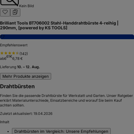
Kein Bild
Brilliant Tools BT706002 Stahl-Handdrahtbürste 4-reihig |
290mm, [powered by KS TOOLS]
7,7
Empfehlenswert
(
142
)
61
€
ab
6
6,78 €
Lieferung
10. – 12. Aug.
Mehr Produkte anzeigen
Drahtbürsten
Finden Sie die passende Drahtbürste für Werkstatt und Garten. Unser Ratgeber
erklärt Materialunterschiede, Einsatzbereiche und worauf Sie beim Kauf
achten sollten.
Zuletzt aktualisiert:
19.04.2026
Inhalt
Drahtbürsten im Vergleich: Unsere Empfehlungen