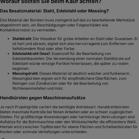
Worauf sollten Sie beim Kauf achten?
Das Besatzmaterial: Stahl, Edelstahl oder Messing?
Das Material der Borsten muss zwingend auf das zu bearbeitende Werkstück
abgestimmt sein, um Beschädigungen oder Folgeschäden wie
Kontaktkorrosion zu vermeiden.
Stahldraht
: Der Klassiker für grobe Arbeiten an Stahl oder Gusseisen. Er
ist hart und abrasiv, eignet sich also hervorragend zum Entfernen von
tiefsitzendem Rost oder alter Farbe.
Edelstahldraht (Inox)
: Essenziell für die Bearbeitung von
Edelstahlbauteilen. Die Verwendung einer normalen Stahlbürste auf
Edelstahl würde winzige Partikel hinterlassen, die später zu rosten
beginnen.
Messingdraht
: Dieses Material ist deutlich weicher und funkenarm.
Messingbürsten eignen sich für empfindlichere Oberflächen, zum
Reinigen von Zündkerzen oder für die Bearbeitung von
Nichteisenmetallen und Holz.
Handbürsten gegen Maschinenaufsätze
Je nach Projektgröße variiert die benötigte Antriebsart. Handdrahtbürsten
bieten maximale Kontrolle bei feinen Arbeiten oder an schwer zugänglichen
Stellen. Für großflächige Anwendungen oder hartnäckige Verkrustungen sind
Aufsätze für die Bohrmaschine oder den Winkelschleifer die effizientere Wahl.
Hierbei wird zwischen Topfbürsten für ebene Flächen und Scheibenbürsten für
Kanten oder schmale Vertiefungen unterschieden.