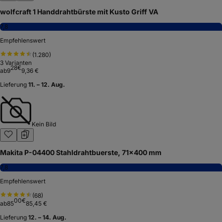
wolfcraft 1 Handdrahtbürste mit Kusto Griff VA
7,8
Empfehlenswert
(
1.280
)
3
Varianten
28
€
ab
9
9,36 €
Lieferung
11. – 12. Aug.
Kein Bild
Makita P-04400 Stahldrahtbuerste, 71x400 mm
7,8
Empfehlenswert
(
68
)
00
€
ab
85
85,45 €
Lieferung
12. – 14. Aug.