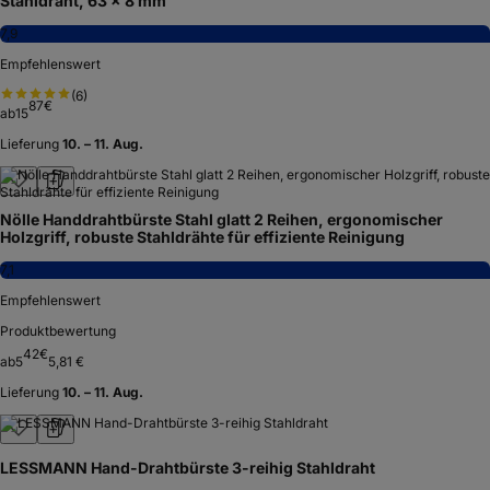
Stahldraht, 63 x 8 mm
7,9
Empfehlenswert
(
6
)
87
€
ab
15
Lieferung
10. – 11. Aug.
Nölle Handdrahtbürste Stahl glatt 2 Reihen, ergonomischer
Holzgriff, robuste Stahldrähte für effiziente Reinigung
7,1
Empfehlenswert
Produktbewertung
42
€
ab
5
5,81 €
Lieferung
10. – 11. Aug.
LESSMANN Hand-Drahtbürste 3-reihig Stahldraht