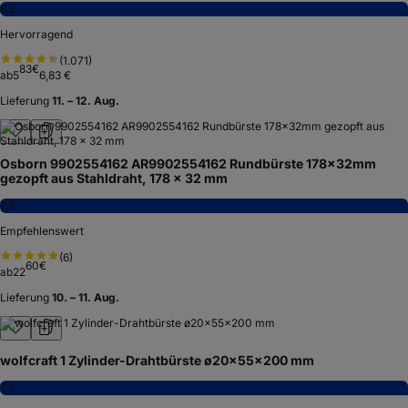
8,2
Hervorragend
(
1.071
)
83
€
ab
5
6,83 €
Lieferung
11. – 12. Aug.
Osborn 9902554162 AR9902554162 Rundbürste 178x32mm
gezopft aus Stahldraht, 178 x 32 mm
7,9
Empfehlenswert
(
6
)
60
€
ab
22
Lieferung
10. – 11. Aug.
wolfcraft 1 Zylinder-Drahtbürste ø20x55x200 mm
7,7