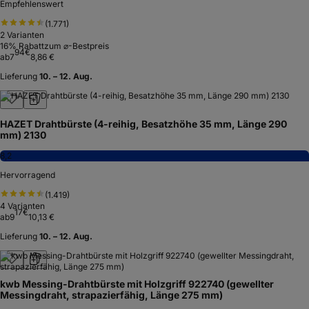
Empfehlenswert
(
1.771
)
2
Varianten
16
% Rabatt
zum ⌀-Bestpreis
94
€
ab
7
8,86 €
Lieferung
10. – 12. Aug.
HAZET Drahtbürste (4-reihig, Besatzhöhe 35 mm, Länge 290
mm) 2130
8,2
Hervorragend
(
1.419
)
4
Varianten
17
€
ab
9
10,13 €
Lieferung
10. – 12. Aug.
kwb Messing-Drahtbürste mit Holzgriff 922740 (gewellter
Messingdraht, strapazierfähig, Länge 275 mm)