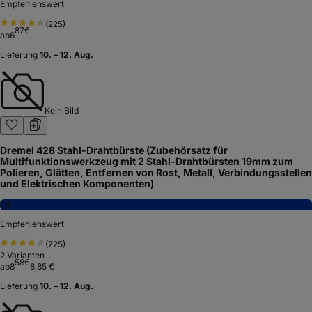
Empfehlenswert
(
225
)
87
€
ab
6
Lieferung
10. – 12. Aug.
Kein Bild
Dremel 428 Stahl-Drahtbürste (Zubehörsatz für
Multifunktionswerkzeug mit 2 Stahl-Drahtbürsten 19mm zum
Polieren, Glätten, Entfernen von Rost, Metall, Verbindungsstellen
und Elektrischen Komponenten)
7,8
Empfehlenswert
(
725
)
2
Varianten
58
€
ab
8
8,85 €
Lieferung
10. – 12. Aug.