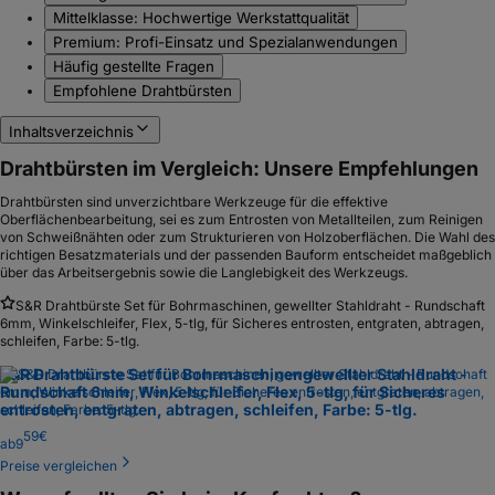
Mittelklasse: Hochwertige Werkstattqualität
Premium: Profi-Einsatz und Spezialanwendungen
Häufig gestellte Fragen
Empfohlene Drahtbürsten
Inhaltsverzeichnis
Drahtbürsten im Vergleich: Unsere Empfehlungen
Drahtbürsten sind unverzichtbare Werkzeuge für die effektive
Oberflächenbearbeitung, sei es zum Entrosten von Metallteilen, zum Reinigen
von Schweißnähten oder zum Strukturieren von Holzoberflächen. Die Wahl des
richtigen Besatzmaterials und der passenden Bauform entscheidet maßgeblich
über das Arbeitsergebnis sowie die Langlebigkeit des Werkzeugs.
S&R Drahtbürste Set für Bohrmaschinen, gewellter Stahldraht - Rundschaft
6mm, Winkelschleifer, Flex, 5-tlg, für Sicheres entrosten, entgraten, abtragen,
schleifen, Farbe: 5-tlg.
S&R Drahtbürste Set für Bohrmaschinen
gewellter Stahldraht -
Rundschaft 6mm, Winkelschleifer, Flex, 5-tlg, für Sicheres
entrosten, entgraten, abtragen, schleifen, Farbe: 5-tlg.
59
€
ab
9
Preise vergleichen