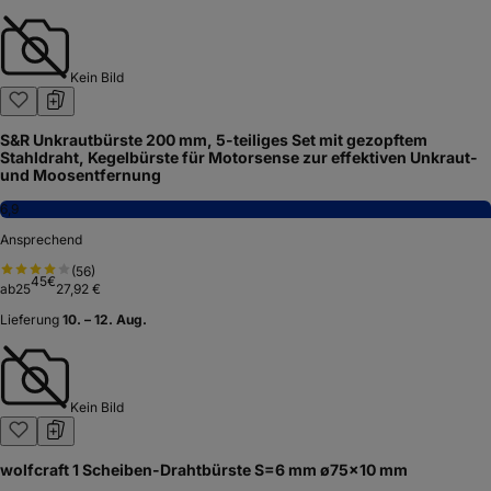
Kein Bild
S&R Unkrautbürste 200 mm, 5-teiliges Set mit gezopftem
Stahldraht, Kegelbürste für Motorsense zur effektiven Unkraut-
und Moosentfernung
6,9
Ansprechend
(
56
)
45
€
ab
25
27,92 €
Lieferung
10. – 12. Aug.
Kein Bild
wolfcraft 1 Scheiben-Drahtbürste S=6 mm ø75x10 mm