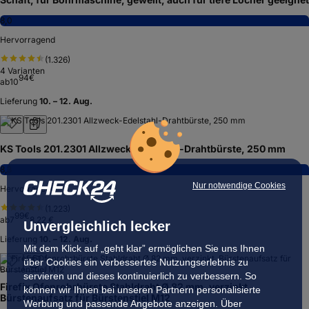
8,0
Hervorragend
(
1.326
)
4
Varianten
94
€
ab
10
Lieferung
10. – 12. Aug.
KS Tools 201.2301 Allzweck-Edelstahl-Drahtbürste, 250 mm
8,3
Nur notwendige Cookies
Hervorragend
(
1.223
)
99
€
ab
7
8,22 €
Unvergleichlich lecker
Lieferung
10. – 12. Aug.
Mit dem Klick auf „geht klar” ermöglichen Sie uns Ihnen
über Cookies ein verbessertes Nutzungserlebnis zu
servieren und dieses kontinuierlich zu verbessern. So
Firefix Ofenrohrbürste Stahldraht Ø 82 mm, verzinkt,
können wir Ihnen bei unseren Partnern personalisierte
Bürstenaufsatz für Bürstenstiel M12
Werbung und passende Angebote anzeigen. Über