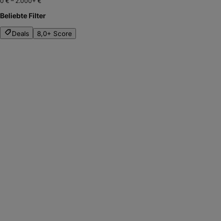
0 €
–
2.000+ €
Beliebte Filter
Deals
8,0+ Score