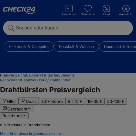
Aktivitäten
Merkzettel
Chat
Anmelden
Suchen oder fragen
Elektronik & Computer
Haushalt & Wohnen
Baumarkt & Gart
Preisvergleich
/
Baumarkt & Garten
/
Bauen &
Renovieren
/
Handwerkzeug
/
Drahtbürsten
Drahtbürsten
Preisvergleich
Filter
Deals
8,0+ Score
Bis 15 €
15–35 €
50–100 €
Gebraucht
Beliebtheit
618
Produkte in Drahtbürsten
Mehr über diese Ergebnisse erfahren.