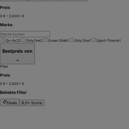
Preis
0 €
–
2.000+ €
Marke
Qu-Ax
22
OnlyOne
2
Green Slide
1
Only One
1
Sport-Thieme
1
Bestpreis von
Filter
Preis
0 €
–
2.000+ €
Beliebte Filter
Deals
8,0+ Score