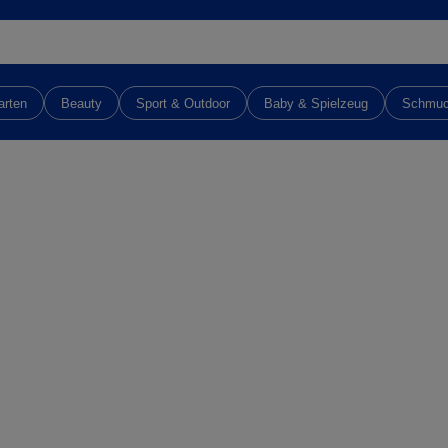
arten
Beauty
Sport & Outdoor
Baby & Spielzeug
Schmu