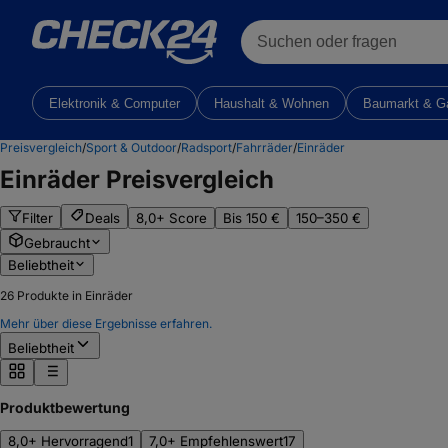
Suchen oder fragen
Elektronik & Computer
Haushalt & Wohnen
Baumarkt & G
Preisvergleich
/
Sport & Outdoor
/
Radsport
/
Fahrräder
/
Einräder
Einräder
Preisvergleich
Filter
Deals
8,0+ Score
Bis 150 €
150–350 €
Gebraucht
Beliebtheit
26
Produkte in Einräder
Mehr über diese Ergebnisse erfahren.
Beliebtheit
Produktbewertung
8,0+ Hervorragend
1
7,0+ Empfehlenswert
17