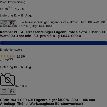
Produktbewertung
99
€
ab
169
171,79 €
Lieferung
12. – 13. Aug.
Kärcher PCL 4 Terrassenreiniger Fugenbürste elektro 10 bar 600
Watt 800 U pro min 180 l pro h 6,8 kg 1.644-000.0
7,6
Empfehlenswert
(
2.555
)
98
€
ab
155
Lieferung
10. – 12. Aug.
Kein Bild
Güde 94317 GFR 401 Fugenreiniger (400 W, 890 - 1140 mm
Arbeitsgriffhöhe, Werkzeugloser Bürstenwechsel)