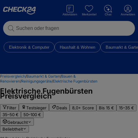
Aktivitäten
Merkzettel
Chat
Anmelden
Suchen oder fragen
Elektronik & Computer
Haushalt & Wohnen
Baumarkt & Gart
Preisvergleich
/
Baumarkt & Garten
/
Bauen &
Renovieren
/
Reinigungsgeräte
/
Elektrische Fugenbürsten
Elektrische Fugenbürsten
Preisvergleich
Filter
Testsieger
Deals
8,0+ Score
Bis 15 €
15–35 €
35–50 €
50–100 €
Gebraucht
Beliebtheit