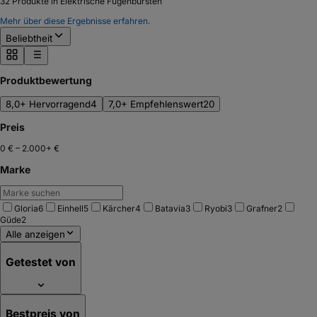
32
Produkte in Elektrische Fugenbürsten
Mehr über diese Ergebnisse erfahren.
Beliebtheit
Produktbewertung
8,0+ Hervorragend
4
7,0+ Empfehlenswert
20
Preis
0 €
–
2.000+ €
Marke
Gloria
6
Einhell
5
Kärcher
4
Batavia
3
Ryobi
3
Grafner
2
Güde
2
Alle anzeigen
Getestet von
Bestpreis von