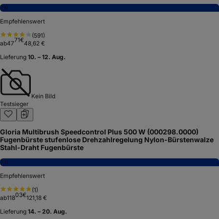
7,0
Empfehlenswert
(
591
)
71
€
ab
47
48,62 €
Lieferung
10. – 12. Aug.
Kein Bild
Testsieger
Gloria Multibrush Speedcontrol Plus 500 W (000298.0000)
Fugenbürste stufenlose Drehzahlregelung Nylon-Bürstenwalze
Stahl-Draht Fugenbürste
7,0
Empfehlenswert
(
1
)
03
€
ab
118
121,18 €
Lieferung
14. – 20. Aug.