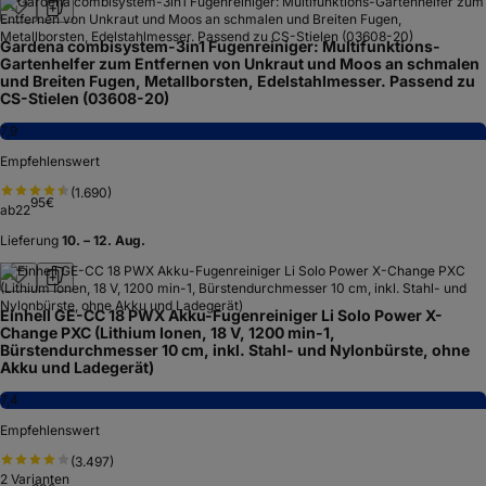
Gardena combisystem-3in1 Fugenreiniger: Multifunktions-
Gartenhelfer zum Entfernen von Unkraut und Moos an schmalen
und Breiten Fugen, Metallborsten, Edelstahlmesser. Passend zu
CS-Stielen (03608-20)
7,9
Empfehlenswert
(
1.690
)
95
€
ab
22
Lieferung
10. – 12. Aug.
Einhell GE-CC 18 PWX Akku-Fugenreiniger Li Solo Power X-
Change PXC (Lithium Ionen, 18 V, 1200 min-1,
Bürstendurchmesser 10 cm, inkl. Stahl- und Nylonbürste, ohne
Akku und Ladegerät)
7,4
Empfehlenswert
(
3.497
)
2
Varianten