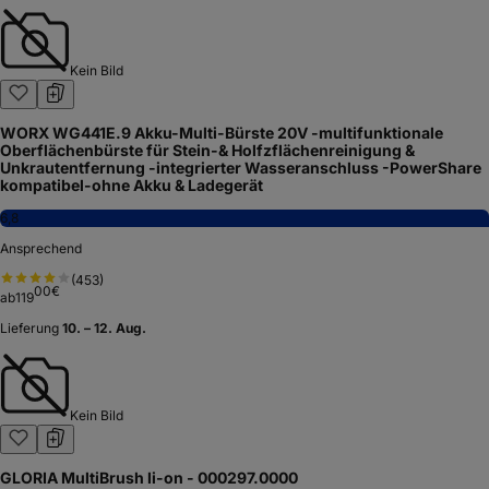
Kein Bild
WORX WG441E.9 Akku-Multi-Bürste 20V -multifunktionale
Oberflächenbürste für Stein-& Holfzflächenreinigung &
Unkrautentfernung -integrierter Wasseranschluss -PowerShare
kompatibel-ohne Akku & Ladegerät
6,8
Ansprechend
(
453
)
00
€
ab
119
Lieferung
10. – 12. Aug.
Kein Bild
GLORIA MultiBrush li-on - 000297.0000