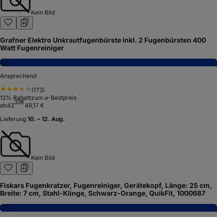
Kein Bild
Grafner Elektro Unkrautfugenbürste inkl. 2 Fugenbürsten 400
Watt Fugenreiniger
6,3
Ansprechend
(
173
)
12
% Rabatt
zum ⌀-Bestpreis
33
€
ab
42
48,17 €
Lieferung
10. – 12. Aug.
Kein Bild
Fiskars Fugenkratzer, Fugenreiniger, Gerätekopf, Länge: 25 cm,
Breite: 7 cm, Stahl-Klinge, Schwarz-Orange, QuikFit, 1000687
7,0