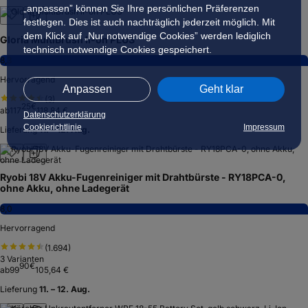
„anpassen” können Sie Ihre persönlichen Präferenzen
festlegen. Dies ist auch nachträglich jederzeit möglich. Mit
dem Klick auf „Nur notwendige Cookies” werden lediglich
Gloria MultiBrush li-on PLUS
technisch notwendige Cookies gespeichert.
8,3
Hervorragend
Anpassen
Geht klar
(
3
)
25
€
ab
117
118,84 €
Datenschutzerklärung
Cookierichtlinie
Impressum
Lieferung
11. – 12. Aug.
Ryobi 18V Akku-Fugenreiniger mit Drahtbürste - RY18PCA-0,
ohne Akku, ohne Ladegerät
8,0
Hervorragend
(
1.694
)
3
Varianten
90
€
ab
99
105,64 €
Lieferung
11. – 12. Aug.