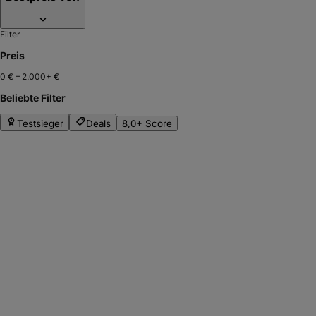
Filter
Preis
0 €
–
2.000+ €
Beliebte Filter
Testsieger
Deals
8,0+ Score