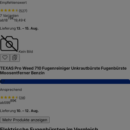
Empfehlenswert
(
527
)
7
Varianten
78
€
ab
18
19,49 €
Lieferung
13. – 15. Aug.
Kein Bild
TEXAS Pro Weed 710 Fugenreiniger Unkrautbürste Fugenbürste
Moosentferner Benzin
6,7
Ansprechend
(
28
)
89
€
ab
599
Lieferung
10. – 12. Aug.
Mehr Produkte anzeigen
Elektrische Fugenbürsten im Vergleich