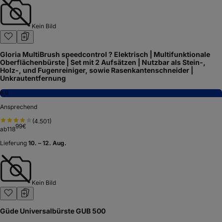
Kein Bild
Gloria MultiBrush speedcontrol ? Elektrisch | Multifunktionale
Oberflächenbürste | Set mit 2 Aufsätzen | Nutzbar als Stein-,
Holz-, und Fugenreiniger, sowie Rasenkantenschneider |
Unkrautentfernung
6,9
Ansprechend
(
4.501
)
99
€
ab
118
Lieferung
10. – 12. Aug.
Kein Bild
Güde Universalbürste GUB 500