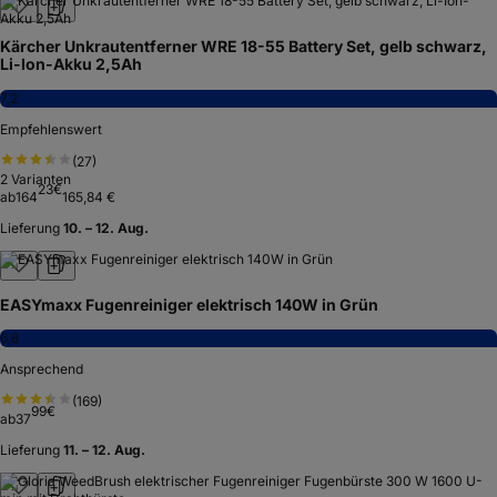
Kärcher Unkrautentferner WRE 18-55 Battery Set, gelb schwarz,
Li-Ion-Akku 2,5Ah
7,2
Empfehlenswert
(
27
)
2
Varianten
23
€
ab
164
165,84 €
Lieferung
10. – 12. Aug.
EASYmaxx Fugenreiniger elektrisch 140W in Grün
6,8
Ansprechend
(
169
)
99
€
ab
37
Lieferung
11. – 12. Aug.