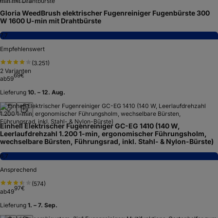
Gloria WeedBrush elektrischer Fugenreiniger Fugenbürste 300
W 1600 U-min mit Drahtbürste
7,7
Empfehlenswert
(
3.251
)
2
Varianten
69
€
ab
59
Lieferung
10. – 12. Aug.
Einhell Elektrischer Fugenreiniger GC-EG 1410 (140 W,
Leerlaufdrehzahl 1.200 1-min, ergonomischer Führungsholm,
wechselbare Bürsten, Führungsrad, inkl. Stahl- & Nylon-Bürste)
6,7
Ansprechend
(
574
)
97
€
ab
49
Lieferung
1. – 7. Sep.