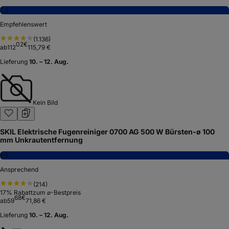
7,3
Empfehlenswert
(
1.136
)
02
€
ab
112
115,79 €
Lieferung
10. – 12. Aug.
Kein Bild
SKIL Elektrische Fugenreiniger 0700 AG 500 W Bürsten-ø 100
mm Unkrautentfernung
6,6
Ansprechend
(
214
)
17
% Rabatt
zum ⌀-Bestpreis
68
€
ab
59
71,86 €
Lieferung
10. – 12. Aug.