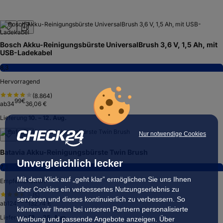
Bosch Akku-Reinigungsbürste UniversalBrush 3,6 V, 1,5 Ah, mit
USB-Ladekabel
8,3
Hervorragend
(
8.864
)
99
€
ab
34
36,06 €
Lieferung
10. – 12. Aug.
Nur notwendige Cookies
Batavia Akku-Reinigungsbürste Twin Brush
Unvergleichlich lecker
7,3
Mit dem Klick auf „geht klar” ermöglichen Sie uns Ihnen
Empfehlenswert
über Cookies ein verbessertes Nutzungserlebnis zu
(
5
)
servieren und dieses kontinuierlich zu verbessern. So
95
€
ab
124
132,74 €
können wir Ihnen bei unseren Partnern personalisierte
Lieferung
18. – 25. Aug.
Werbung und passende Angebote anzeigen. Über