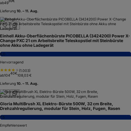
89
€
ab
49
Lieferung
10. – 11. Aug.
Testsieger
Einhell Akku-Oberflächenbürste PICOBELLA (3424200) Power X-
Change PXC 21 cm Arbeitsbreite Teleskopstiel mit Steinbürste
ohne Akku ohne Ladegerät
8,0
Hervorragend
(
1.003
)
40
€
ab
104
108,03 €
Lieferung
10. – 11. Aug.
Gloria MultiBrush XL Elektro-Bürste 500W, 32 cm Breite,
Drehzahlregulierung, modular für Stein, Holz, Fugen, Rasen
7,5
Empfehlenswert