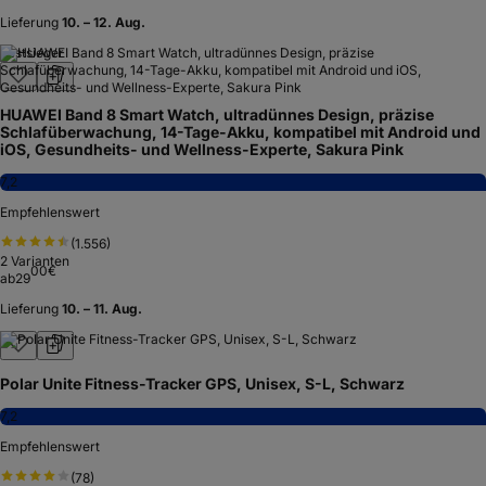
Lieferung
10. – 12. Aug.
Testsieger
HUAWEI Band 8 Smart Watch, ultradünnes Design, präzise
Schlafüberwachung, 14-Tage-Akku, kompatibel mit Android und
iOS, Gesundheits- und Wellness-Experte, Sakura Pink
7,2
Empfehlenswert
(
1.556
)
2
Varianten
00
€
ab
29
Lieferung
10. – 11. Aug.
Polar Unite Fitness-Tracker GPS, Unisex, S-L, Schwarz
7,2
Empfehlenswert
(
78
)