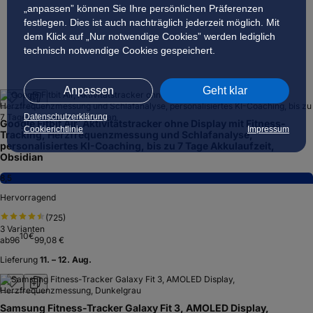
„anpassen” können Sie Ihre persönlichen Präferenzen
festlegen. Dies ist auch nachträglich jederzeit möglich. Mit
dem Klick auf „Nur notwendige Cookies” werden lediglich
technisch notwendige Cookies gespeichert.
Anpassen
Geht klar
Datenschutzerklärung
Google Fitbit Air, Aktivitätstracker ohne Display mit Fitness-
Cookierichtlinie
Impressum
Tracking, Herzfrequenzmessung und Schlafanalyse,
personalisiertes KI-Coaching, bis zu 7 Tage Akkulaufzeit,
Obsidian
8,5
Hervorragend
(
725
)
3
Varianten
10
€
ab
96
99,08 €
Lieferung
11. – 12. Aug.
Samsung Fitness-Tracker Galaxy Fit 3, AMOLED Display,