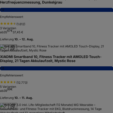
Herzfrequenzmessung, Dunkelgrau
7,9
Empfehlenswert
(
1.612
)
3
Varianten
67
€
ab
35
37,45 €
Lieferung
10. – 12. Aug.
XIAOMI Smartband 10, Fitness Tracker mit AMOLED Touch-
Display, 21 Tagen Akkulaufzeit, Mystic Rose
7,8
Empfehlenswert
(
12.773
)
5
Varianten
99
€
ab
39
Lieferung
10. – 11. Aug.