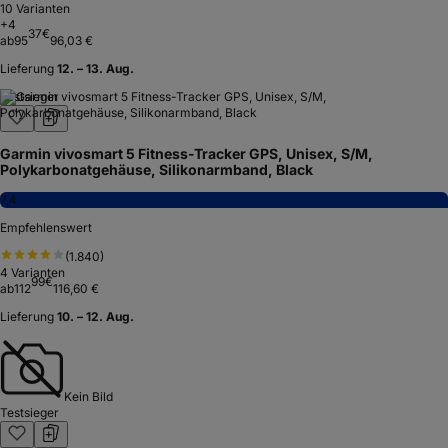
10
Varianten
+
4
37
€
ab
95
96,03 €
Lieferung
12. – 13. Aug.
Testsieger
Garmin vivosmart 5 Fitness-Tracker GPS, Unisex, S/M,
Polykarbonatgehäuse, Silikonarmband, Black
7,4
Empfehlenswert
(
1.840
)
4
Varianten
99
€
ab
112
116,60 €
Lieferung
10. – 12. Aug.
Kein Bild
Testsieger