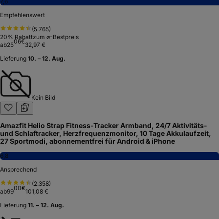
7,6
Empfehlenswert
(
5.765
)
20
% Rabatt
zum ⌀-Bestpreis
06
€
ab
25
32,97 €
Lieferung
10. – 12. Aug.
Kein Bild
Amazfit Helio Strap Fitness-Tracker Armband, 24/7 Aktivitäts-
und Schlaftracker, Herzfrequenzmonitor, 10 Tage Akkulaufzeit,
27 Sportmodi, abonnementfrei für Android & iPhone
6,8
Ansprechend
(
2.358
)
00
€
ab
99
101,08 €
Lieferung
11. – 12. Aug.