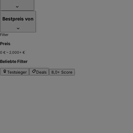
Bestpreis von
Filter
Preis
0 €
–
2.000+ €
Beliebte Filter
Testsieger
Deals
8,0+ Score