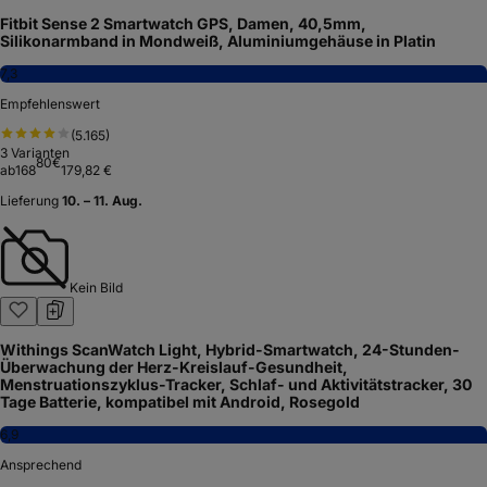
Fitbit Sense 2 Smartwatch GPS, Damen, 40,5mm,
Silikonarmband in Mondweiß, Aluminiumgehäuse in Platin
7,3
Empfehlenswert
(
5.165
)
3
Varianten
80
€
ab
168
179,82 €
Lieferung
10. – 11. Aug.
Kein Bild
Withings ScanWatch Light, Hybrid-Smartwatch, 24-Stunden-
Überwachung der Herz-Kreislauf-Gesundheit,
Menstruationszyklus-Tracker, Schlaf- und Aktivitätstracker, 30
Tage Batterie, kompatibel mit Android, Rosegold
6,9
Ansprechend