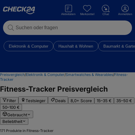
Aktivitäten
Merkzettel
Chat
Anmelden
Suchen oder fragen
Elektronik & Computer
Haushalt & Wohnen
Baumarkt & Gart
Preisvergleich
/
Elektronik & Computer
/
Smartwatches & Wearables
/
Fitness-
Tracker
Fitness-Tracker
Preisvergleich
Filter
Testsieger
Deals
8,0+ Score
15–35 €
35–50 €
50–100 €
Gebraucht
Beliebtheit
171
Produkte in Fitness-Tracker