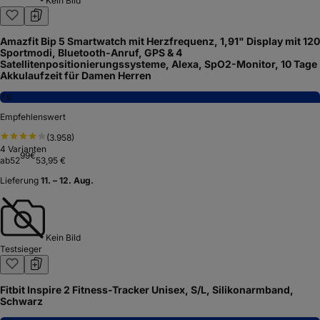
Kein Bild
Amazfit Bip 5 Smartwatch mit Herzfrequenz, 1,91" Display mit 120
Sportmodi, Bluetooth-Anruf, GPS & 4
Satellitenpositionierungssysteme, Alexa, SpO2-Monitor, 10 Tage
Akkulaufzeit für Damen Herren
7,6
Empfehlenswert
(
3.958
)
4
Varianten
99
€
ab
52
53,95 €
Lieferung
11. – 12. Aug.
Kein Bild
Testsieger
Fitbit Inspire 2 Fitness-Tracker Unisex, S/L, Silikonarmband,
Schwarz