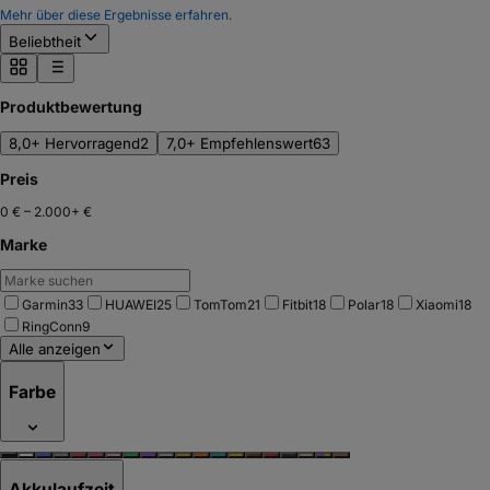
Mehr über diese Ergebnisse erfahren.
Beliebtheit
Produktbewertung
8,0+ Hervorragend
2
7,0+ Empfehlenswert
63
Preis
0 €
–
2.000+ €
Marke
Garmin
33
HUAWEI
25
TomTom
21
Fitbit
18
Polar
18
Xiaomi
18
RingConn
9
Alle anzeigen
Farbe
Akkulaufzeit