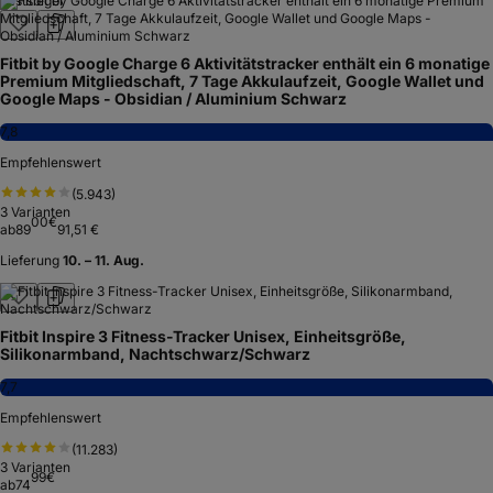
Testsieger
Fitbit by Google Charge 6 Aktivitätstracker enthält ein 6 monatige
Premium Mitgliedschaft, 7 Tage Akkulaufzeit, Google Wallet und
Google Maps - Obsidian / Aluminium Schwarz
7,8
Empfehlenswert
(
5.943
)
3
Varianten
00
€
ab
89
91,51 €
Lieferung
10. – 11. Aug.
Fitbit Inspire 3 Fitness-Tracker Unisex, Einheitsgröße,
Silikonarmband, Nachtschwarz/Schwarz
7,7
Empfehlenswert
(
11.283
)
3
Varianten
99
€
ab
74