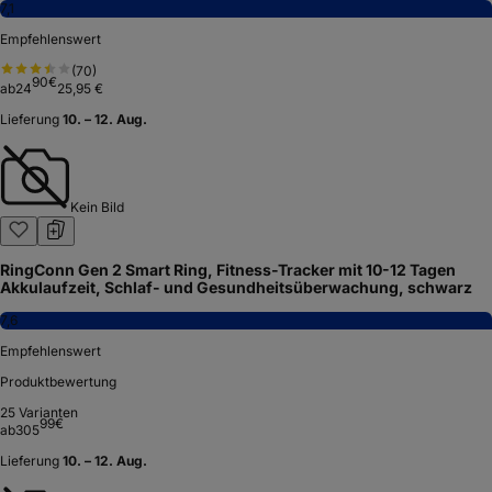
7,1
Empfehlenswert
(
70
)
90
€
ab
24
25,95 €
Lieferung
10. – 12. Aug.
Kein Bild
RingConn Gen 2 Smart Ring, Fitness-Tracker mit 10-12 Tagen
Akkulaufzeit, Schlaf- und Gesundheitsüberwachung, schwarz
7,6
Empfehlenswert
Produktbewertung
25
Varianten
99
€
ab
305
Lieferung
10. – 12. Aug.