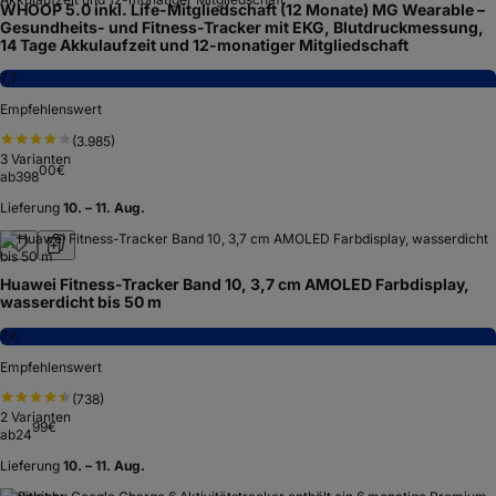
WHOOP 5.0 inkl. Life-Mitgliedschaft (12 Monate) MG Wearable –
Gesundheits- und Fitness-Tracker mit EKG, Blutdruckmessung,
14 Tage Akkulaufzeit und 12-monatiger Mitgliedschaft
7,7
Empfehlenswert
(
3.985
)
3
Varianten
00
€
ab
398
Lieferung
10. – 11. Aug.
Huawei Fitness-Tracker Band 10, 3,7 cm AMOLED Farbdisplay,
wasserdicht bis 50 m
7,6
Empfehlenswert
(
738
)
2
Varianten
99
€
ab
24
Lieferung
10. – 11. Aug.