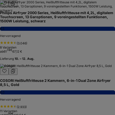
Philips Airfryer 2000 Series, Heißluftfritteuse mit 4,2L, digitalem
Touchscreen, 13 Garoptionen, 9 voreingestellten Funktionen,
1500W Leistung, schwarz
8,5
Hervorragend
(
3.046
)
8
Varianten
74
€
ab
61
67,12 €
Lieferung
10. – 12. Aug.
Testsieger
COSORI Heißluftfritteuse 2 Kammern, 6-in-1 Dual Zone Airfryer
8,5 L, Gold
8,0
Hervorragend
(
2.933
)
11
Varianten
99
€