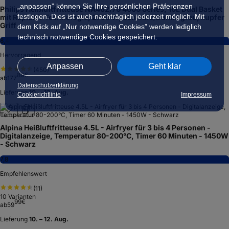
„anpassen” können Sie Ihre persönlichen Präferenzen
Philips Heißluftfritteuse NA462/70 4000 Series, 10L Dual Basket
festlegen. Dies ist auch nachträglich jederzeit möglich. Mit
mit RapidAir Technologie, 2750 W, Schwarz/Dunkelgrau, kupfer
Griff
dem Klick auf „Nur notwendige Cookies” werden lediglich
technisch notwendige Cookies gespeichert.
8,4
Hervorragend
Anpassen
Geht klar
(
450
)
89
€
ab
177
Datenschutzerklärung
Lieferung
10. – 12. Aug.
Cookierichtlinie
Impressum
Alpina Heißluftfritteuse 4.5L - Airfryer für 3 bis 4 Personen -
Digitalanzeige, Temperatur 80-200°C, Timer 60 Minuten - 1450W
- Schwarz
7,8
Empfehlenswert
(
11
)
10
Varianten
99
€
ab
59
Lieferung
10. – 12. Aug.