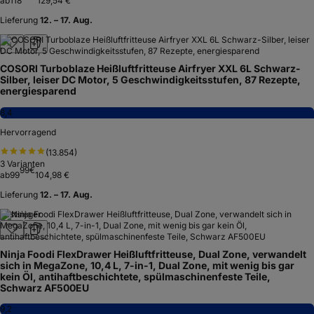
ab
118
129,54 €
Lieferung
12. – 17. Aug.
COSORI Turboblaze Heißluftfritteuse Airfryer XXL 6L Schwarz-
Silber, leiser DC Motor, 5 Geschwindigkeitsstufen, 87 Rezepte,
energiesparend
8,4
Hervorragend
(
13.854
)
3
Varianten
99
€
ab
99
104,98 €
Lieferung
12. – 17. Aug.
Testsieger
Ninja Foodi FlexDrawer Heißluftfritteuse, Dual Zone, verwandelt
sich in MegaZone, 10,4 L, 7-in-1, Dual Zone, mit wenig bis gar
kein Öl, antihaftbeschichtete, spülmaschinenfeste Teile,
Schwarz AF500EU
9,2