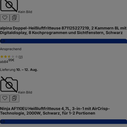
Kein Bild
alpina Doppel-Heißluftfritteuse 871125227219, 2 Kammern 8L mit
Digitaldisplay, 8 Kochprogrammen und Sichtfenstern, Schwarz
6,9
Ansprechend
(
2
)
99
€
ab
84
Lieferung
10. – 12. Aug.
Kein Bild
Ninja AF110EU Heißluftfritteuse 4,7L, 3-in-1 mit AirCrisp-
Technologie, 2000W, Schwarz, für 1-2 Portionen
8,8