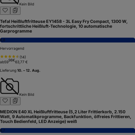
Kein Bild
Tefal Heißluftfritteuse EY1458 - 3L Easy Fry Compact, 1300 W,
fortschrittliche Heißluft-Technologie, 10 automatische
Garprogramme
8,8
Hervorragend
(
14
)
98
€
ab
59
63,77 €
Lieferung
10. – 12. Aug.
Kein Bild
MEDION E40 XL Heißluftfritteuse (5,2 Liter Frittierkorb, 2.150
Watt, 9 Automatikprogramme, Backfunktion, ölfreies Frittieren,
Touch Bedienfeld, LED Anzeige) weiß
8,7