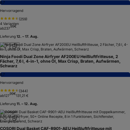
8,7
Hervorragend
(
259
)
4
Varianten
99
€
ab
237
Lieferung
12. – 17. Aug.
Ninja Foodi Dual Zone Airfryer AF200EU Heißluftfritteuse, 2
Fächer, 7,6 l, 4-in-1, ohne Öl, Max Crisp, Braten, Aufwärmen,
Schwarz
8,7
Hervorragend
(
344
)
99
€
ab
127
131,21 €
Lieferung
11. – 12. Aug.
Testsieger
COSORI Dual Basket CAF-R901-AEU Heißluftfritteuse mit