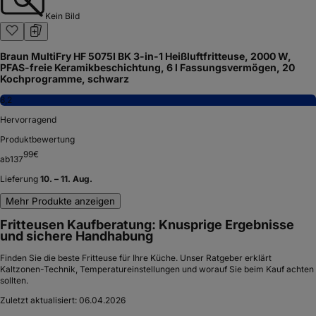
Kein Bild
Braun MultiFry HF 5075I BK 3-in-1 Heißluftfritteuse, 2000 W,
PFAS-freie Keramikbeschichtung, 6 l Fassungsvermögen, 20
Kochprogramme, schwarz
8,2
Hervorragend
Produktbewertung
99
€
ab
137
Lieferung
10. – 11. Aug.
Mehr Produkte anzeigen
Fritteusen Kaufberatung: Knusprige Ergebnisse
und sichere Handhabung
Finden Sie die beste Fritteuse für Ihre Küche. Unser Ratgeber erklärt
Kaltzonen-Technik, Temperatureinstellungen und worauf Sie beim Kauf achten
sollten.
Zuletzt aktualisiert:
06.04.2026