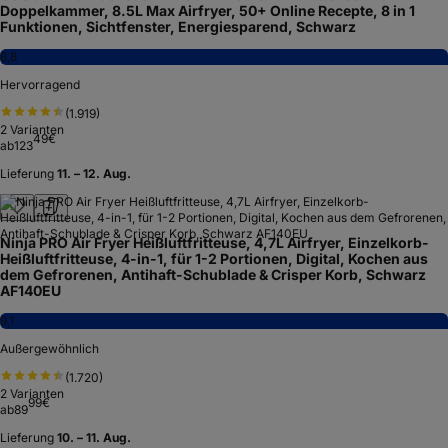
Doppelkammer, 8.5L Max Airfryer, 50+ Online Recepte, 8 in 1
Funktionen, Sichtfenster, Energiesparend, Schwarz
8,8
Hervorragend
(
1.919
)
2
Varianten
49
€
ab
123
Lieferung
11. – 12. Aug.
Ninja PRO Air Fryer Heißluftfritteuse, 4,7L Airfryer, Einzelkorb-
Heißluftfritteuse, 4-in-1, für 1-2 Portionen, Digital, Kochen aus
dem Gefrorenen, Antihaft-Schublade & Crisper Korb, Schwarz
AF140EU
9,1
Außergewöhnlich
(
1.720
)
2
Varianten
99
€
ab
89
Lieferung
10. – 11. Aug.