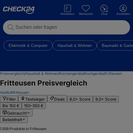
Aktivitäten
Merkzettel
Chat
Anmelden
Suchen oder fragen
Elektronik & Computer
Haushalt & Wohnen
Baumarkt & Gart
Preisvergleich
/
Haushalt & Wohnen
/
Küchengeräte
/
Kochgeräte
/
Fritteusen
Fritteusen
Preisvergleich
Heißluftfritteusen
Filter
Testsieger
Deals
8,0+ Score
9,0+ Score
Bis 150 €
150–350 €
Gebraucht
Beliebtheit
1.939
Produkte in Fritteusen