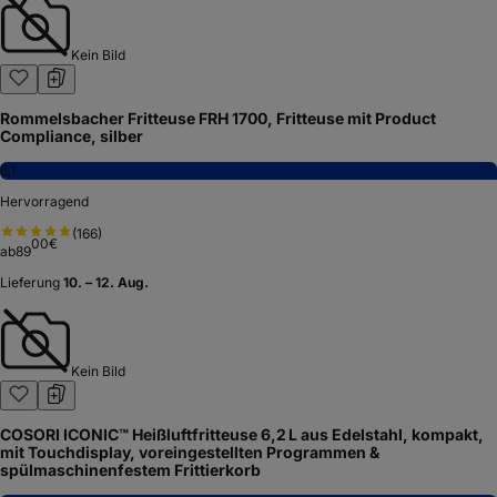
Kein Bild
Rommelsbacher Fritteuse FRH 1700, Fritteuse mit Product
Compliance, silber
8,1
Hervorragend
(
166
)
00
€
ab
89
Lieferung
10. – 12. Aug.
Kein Bild
COSORI ICONIC™ Heißluftfritteuse 6,2 L aus Edelstahl, kompakt,
mit Touchdisplay, voreingestellten Programmen &
spülmaschinenfestem Frittierkorb