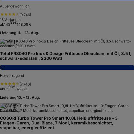
Außergewöhnlich
(
9.746
)
13
Varianten
99
€
ab
143
148,09 €
Lieferung
11. – 13. Aug.
Tefal FR8040 Pro Inox & Design Fritteuse Oleoclean, mit Öl, 3.5 l,
schwarz-edelstahl, 2300 Watt
8,7
Hervorragend
(
7.740
)
00
€
ab
85
87,88 €
Lieferung
10. – 12. Aug.
COSORI Turbo Tower Pro Smart 10,8L Heißluftfritteuse – 3-
Etagen-Garen, Dual Blaze, 7 Modi, keramikbeschichtet,
stapelbar, energieeffizient