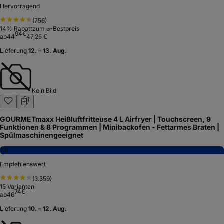
Hervorragend
(
756
)
14
% Rabatt
zum ⌀-Bestpreis
94
€
ab
44
47,25 €
Lieferung
12. – 13. Aug.
Kein Bild
GOURMETmaxx Heißluftfritteuse 4 L Airfryer | Touchscreen, 9
Funktionen & 8 Programmen | Minibackofen - Fettarmes Braten |
Spülmaschinengeeignet
7,6
Empfehlenswert
(
3.359
)
15
Varianten
74
€
ab
46
Lieferung
10. – 12. Aug.