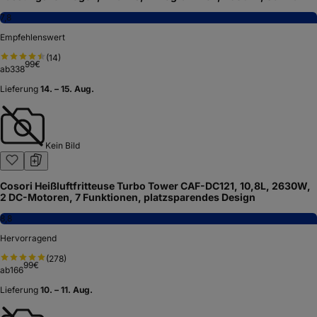
7,8
Empfehlenswert
(
14
)
99
€
ab
338
Lieferung
14. – 15. Aug.
Kein Bild
Cosori Heißluftfritteuse Turbo Tower CAF-DC121, 10,8L, 2630W,
2 DC-Motoren, 7 Funktionen, platzsparendes Design
8,8
Hervorragend
(
278
)
99
€
ab
166
Lieferung
10. – 11. Aug.