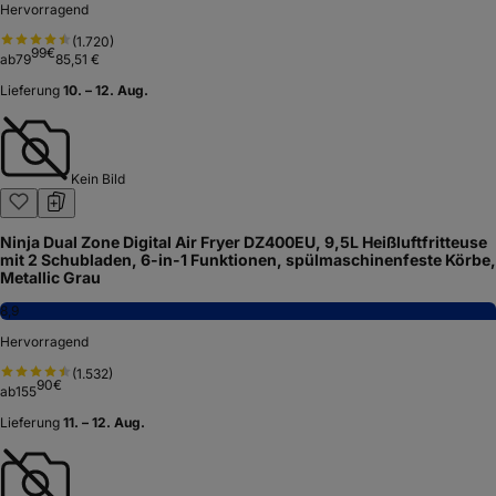
Hervorragend
(
1.720
)
99
€
ab
79
85,51 €
Lieferung
10. – 12. Aug.
Kein Bild
Ninja Dual Zone Digital Air Fryer DZ400EU, 9,5L Heißluftfritteuse
mit 2 Schubladen, 6-in-1 Funktionen, spülmaschinenfeste Körbe,
Metallic Grau
8,9
Hervorragend
(
1.532
)
90
€
ab
155
Lieferung
11. – 12. Aug.