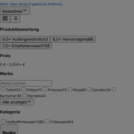
Mehr über diese Ergebnisse erfahren.
Beliebtheit
Produktbewertung
9,0+ Außergewöhnlich
3
8,0+ Hervorragend
86
7,0+ Empfehlenswert
768
Preis
0 €
–
2.000+ €
Marke
Tefal
103
Philips
70
Princess
70
Ninja
65
Cecotec
54
Bartscher
46
Klarstein
41
Alle anzeigen
Kategorie
Heißluftfritteusen
1.580
Fritteusen
814
Breite