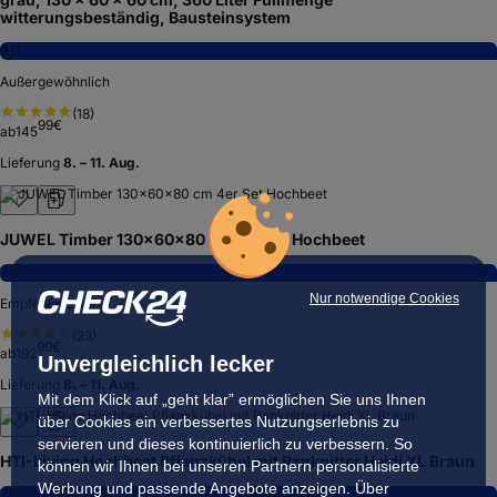
witterungsbeständig, Bausteinsystem
9,0
Außergewöhnlich
(
18
)
99
€
ab
145
Lieferung
8. – 11. Aug.
JUWEL Timber 130x60x80 cm 4er Set Hochbeet
7,9
Nur notwendige Cookies
Empfehlenswert
(
23
)
99
€
ab
192
Unvergleichlich lecker
Lieferung
8. – 11. Aug.
Mit dem Klick auf „geht klar” ermöglichen Sie uns Ihnen
über Cookies ein verbessertes Nutzungserlebnis zu
servieren und dieses kontinuierlich zu verbessern. So
HTI-Living Hochbeet Pflanzkübel mit Rankgitter Heidi XL Braun
können wir Ihnen bei unseren Partnern personalisierte
Werbung und passende Angebote anzeigen. Über
7,9