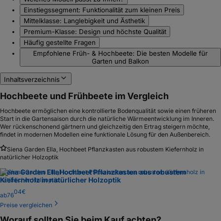
Einstiegssegment: Funktionalität zum kleinen Preis
Mittelklasse: Langlebigkeit und Ästhetik
Premium-Klasse: Design und höchste Qualität
Häufig gestellte Fragen
Empfohlene Früh- & Hochbeete: Die besten Modelle für
Garten und Balkon
Inhaltsverzeichnis
Hochbeete und Frühbeete im Vergleich
Hochbeete ermöglichen eine kontrollierte Bodenqualität sowie einen früheren
Start in die Gartensaison durch die natürliche Wärmeentwicklung im Inneren.
Wer rückenschonend gärtnern und gleichzeitig den Ertrag steigern möchte,
findet in modernen Modellen eine funktionale Lösung für den Außenbereich.
Siena Garden Ella, Hochbeet Pflanzkasten aus robustem Kiefernholz in
natürlicher Holzoptik
Siena Garden Ella
Hochbeet Pflanzkasten aus robustem
Kiefernholz in natürlicher Holzoptik
04
€
ab
76
Preise vergleichen
Worauf sollten Sie beim Kauf achten?