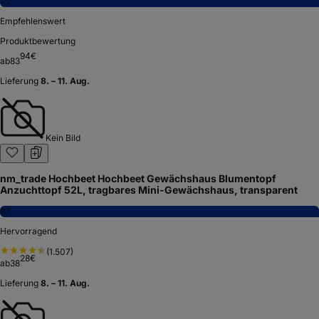
7,2
Empfehlenswert
Produktbewertung
94
€
ab
83
Lieferung
8. – 11. Aug.
Kein Bild
nm_trade Hochbeet Hochbeet Gewächshaus Blumentopf
Anzuchttopf 52L, tragbares Mini-Gewächshaus, transparent
8,1
Hervorragend
(
1.507
)
28
€
ab
38
Lieferung
8. – 11. Aug.