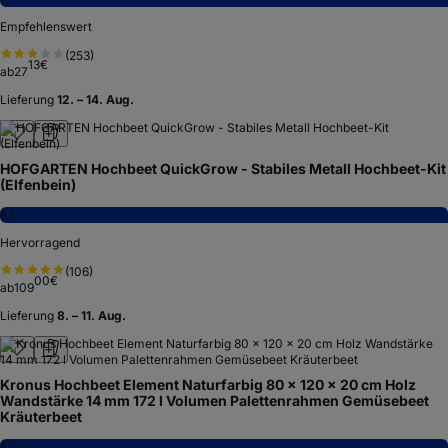
Empfehlenswert
(
253
)
13
€
ab
27
Lieferung
12. – 14. Aug.
HOFGARTEN Hochbeet QuickGrow - Stabiles Metall Hochbeet-Kit
(Elfenbein)
8,1
Hervorragend
(
106
)
00
€
ab
109
Lieferung
8. – 11. Aug.
Kronus Hochbeet Element Naturfarbig 80 x 120 x 20 cm Holz
Wandstärke 14 mm 172 l Volumen Palettenrahmen Gemüsebeet
Kräuterbeet
8,0