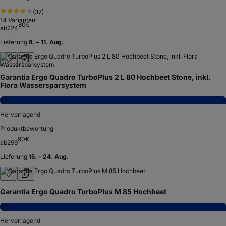
(
37
)
14
Varianten
80
€
ab
224
Lieferung
8. – 11. Aug.
Garantia Ergo Quadro TurboPlus 2 L 80 Hochbeet Stone, inkl.
Flora Wassersparsystem
8,1
Hervorragend
Produktbewertung
90
€
ab
299
Lieferung
15. – 24. Aug.
Garantia Ergo Quadro TurboPlus M 85 Hochbeet
8,0
Hervorragend