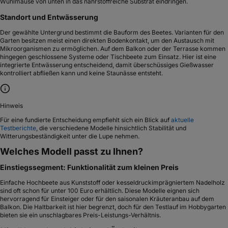
Wühlmäuse von unten in das nährstoffreiche Substrat eindringen.
Standort und Entwässerung
Der gewählte Untergrund bestimmt die Bauform des Beetes. Varianten für den
Garten besitzen meist einen direkten Bodenkontakt, um den Austausch mit
Mikroorganismen zu ermöglichen. Auf dem Balkon oder der Terrasse kommen
hingegen geschlossene Systeme oder Tischbeete zum Einsatz. Hier ist eine
integrierte Entwässerung entscheidend, damit überschüssiges Gießwasser
kontrolliert abfließen kann und keine Staunässe entsteht.
Hinweis
Für eine fundierte Entscheidung empfiehlt sich ein Blick auf
aktuelle
Testberichte
, die verschiedene Modelle hinsichtlich Stabilität und
Witterungsbeständigkeit unter die Lupe nehmen.
Welches Modell passt zu Ihnen?
Einstiegssegment: Funktionalität zum kleinen Preis
Einfache Hochbeete aus Kunststoff oder kesseldruckimprägniertem Nadelholz
sind oft schon für unter 100 Euro erhältlich. Diese Modelle eignen sich
hervorragend für Einsteiger oder für den saisonalen Kräuteranbau auf dem
Balkon. Die Haltbarkeit ist hier begrenzt, doch für den Testlauf im Hobbygarten
bieten sie ein unschlagbares Preis-Leistungs-Verhältnis.