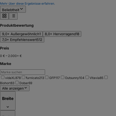
Mehr über diese Ergebnisse erfahren.
Beliebtheit
Produktbewertung
9,0+ Außergewöhnlich
1
8,0+ Hervorragend
18
7,0+ Empfehlenswert
512
Preis
0 €
–
2.000+ €
Marke
vidaXL
878
furnicato
213
GFP
117
Outsunny
104
Vitavia
85
Biohort
83
Dobar
69
Alle anzeigen
Breite