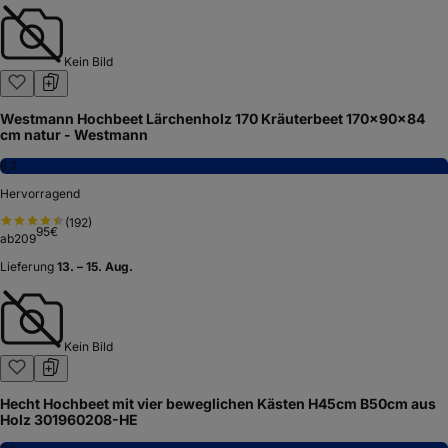
Kein Bild
Westmann Hochbeet Lärchenholz 170 Kräuterbeet 170x90x84
cm natur - Westmann
8,2
Hervorragend
(
192
)
95
€
ab
209
Lieferung
13. – 15. Aug.
Kein Bild
Hecht Hochbeet mit vier beweglichen Kästen H45cm B50cm aus
Holz 301960208-HE