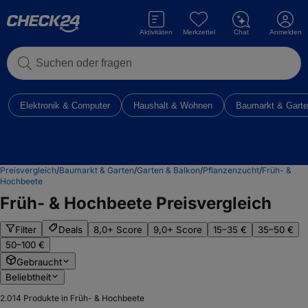
Aktivitäten
Merkzettel
Chat
Anmelden
Suchen oder fragen
Elektronik & Computer
Haushalt & Wohnen
Baumarkt & Gart
Preisvergleich
/
Baumarkt & Garten
/
Garten & Balkon
/
Pflanzenzucht
/
Früh- &
Hochbeete
Früh- & Hochbeete
Preisvergleich
Filter
Deals
8,0+ Score
9,0+ Score
15–35 €
35–50 €
50–100 €
Gebraucht
Beliebtheit
2.014
Produkte in Früh- & Hochbeete