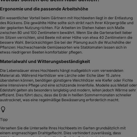
Ergonomie und die passende Arbeitshöhe
Ein wesentlicher Vorteil beim Gärtnern mit Hochbeeten liegt in der Entlastung
des Rückens. Die gewählte Höhe sollte sich strikt nach Ihrer Körpergröße und
der geplanten Nutzung richten. Für Arbeiten im Stehen haben sich Maße
zwischen 80 und 100 Zentimetern bewährt. Wenn Sie die Gartenarbeit lieber
im Sitzen verrichten, sind Beete mit einer Höhe von etwa 40 Zentimetern die
bessere Wahl. Berücksichtigen Sie bei der Planung auch die Wuchshöhe der
Pflanzen: Hochwachsende Gemüsesorten wie Stabtomaten lassen sich in
etwas niedrigeren Beeten komfortabler pflegen.
Materialwahl und Witterungsbeständigkeit
Die Lebensdauer eines Hochbeets hängt maßgeblich vom verwendeten
Material ab. Während Harthölzer wie Lärche oder Eiche über 15 Jahre
überstehen können, benötigen günstigere Weichhölzer wie Kiefer oder Fichte
eine intensivere Pflege und eine schützende Innenfolie. Modelle aus Metall oder
Edelstahl gelten als besonders langlebig und modern, leiten jedoch Wärme sehr
effizient. Dies führt dazu, dass die Erde in heißen Sommermonaten schneller
austrocknet, was eine regelmäßige Bewässerung erforderlich macht.
Tipp
Versehen Sie die Unterseite Ihres Hochbeets im Garten grundsätzlich mit
einem engmaschigen Drahtgeflecht. Dies verhindert zuverlässig, dass