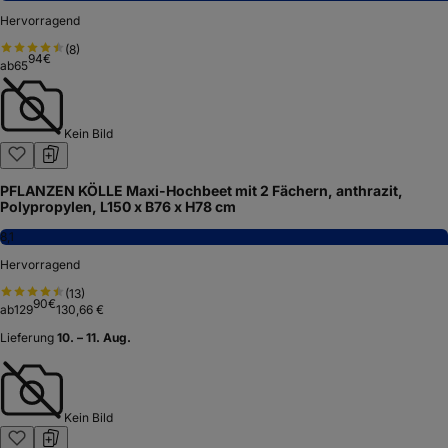
Hervorragend
(
8
)
94
€
ab
65
Kein Bild
PFLANZEN KÖLLE Maxi-Hochbeet mit 2 Fächern, anthrazit,
Polypropylen, L150 x B76 x H78 cm
8,1
Hervorragend
(
13
)
90
€
ab
129
130,66 €
Lieferung
10. – 11. Aug.
Kein Bild