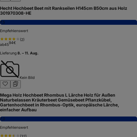
Hecht Hochbeet Beet mit Rankseilen H145cm B50cm aus Holz
301970308-HE
7,5
Empfehlenswert
(
2
)
94
€
ab
45
Lieferung
8. – 11. Aug.
Kein Bild
Mega Holz Hochbeet Rhombus L Lärche Holz für Außen
Naturbelassen Kräuterbeet Gemüsebeet Pflanzkübel,
Gartenhochbeet in Rhombus-Optik, europäische Lärche,
einfacher Aufbau
7,0
Empfehlenswert
(
32
)