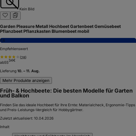
Kein Bild
Garden Pleasure Metall Hochbeet Gartenbeet Gemüsebeet
Pflanzbeet Pflanzkasten Blumenbeet mobil
7,6
Empfehlenswert
(
28
)
34
€
ab
55
Lieferung
10. – 11. Aug.
Mehr Produkte anzeigen
Früh- & Hochbeete: Die besten Modelle für Garten
und Balkon
Finden Sie das ideale Hochbeet für Ihre Ernte: Materialcheck, Ergonomie-Tipps
und Preis-Leistungs-Vergleich für Hobbygärtner.
Zuletzt aktualisiert:
10.04.2026
Inhalt