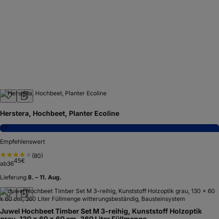
Herstera, Hochbeet, Planter Ecoline
7,7
Empfehlenswert
(
80
)
45
€
ab
36
Lieferung
8. – 11. Aug.
Juwel Hochbeet Timber Set M 3-reihig, Kunststoff Holzoptik
grau, 130 x 60 x 60 cm, 360 Liter Füllmenge