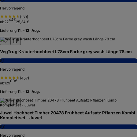
Hervorragend
(
163
)
44
€
ab
22
25,34 €
Lieferung
11. – 12. Aug.
VegTrug Kräuterhochbeet L78cm Farbe grey wash Länge 78 cm
8,1
Hervorragend
(
457
)
00
€
ab
129
Lieferung
11. – 13. Aug.
Juwel Hochbeet Timber 20478 Frühbeet Aufsatz Pflanzen Kombi
Komplettset - Juwel
8,0
Hervorragend