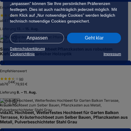
„anpassen” können Sie Ihre persönlichen Präferenzen
Empfehlenswert
festlegen. Dies ist auch nachträglich jederzeit möglich. Mit
dem Klick auf „Nur notwendige Cookies” werden lediglich
(
1
)
89
€
ab
47
technisch notwendige Cookies gespeichert.
Lieferung
13. – 15. Aug.
Anpassen
Geht klar
Siena Garden Ella, Hochbeet Pflanzkasten aus robustem
Datenschutzerklärung
Kiefernholz in natürlicher Holzoptik
Cookierichtlinie
Impressum
7,6
Empfehlenswert
(
6
)
04
€
ab
76
79,93 €
Lieferung
8. – 11. Aug.
vidaXL Hochbeet, Wetterfestes Hochbeet für Garten Balkon
Terrasse, Kräuterhochbeet zum Selber Bauen, Pflanzkasten aus
Metall, Pulverbeschichteter Stahl Grau
7,1