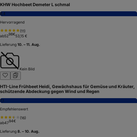
KHW Hochbeet Demeter L schmal
8,4
Hervorragend
(
11
)
98
€
ab
52
53,15 €
Lieferung
10. – 11. Aug.
Kein Bild
HTI-Line Frühbeet Heidi, Gewächshaus für Gemüse und Kräuter,
schützende Abdeckung gegen Wind und Regen
7,1
Empfehlenswert
(
16
)
94
€
ab
47
Lieferung
8. – 10. Aug.