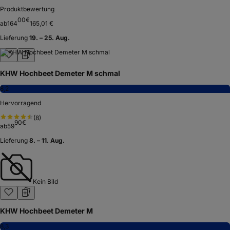
Produktbewertung
00
€
ab
164
165,01 €
Lieferung
19. – 25. Aug.
KHW Hochbeet Demeter M schmal
8,2
Hervorragend
(
8
)
90
€
ab
59
Lieferung
8. – 11. Aug.
Kein Bild
KHW Hochbeet Demeter M
8,3