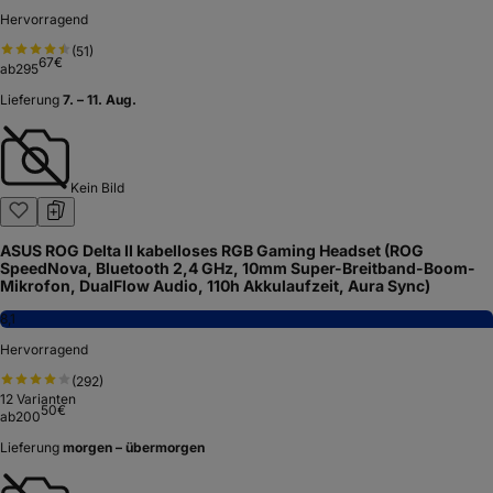
Hervorragend
(
51
)
67
€
ab
295
Lieferung
7. – 11. Aug.
Kein Bild
ASUS ROG Delta II kabelloses RGB Gaming Headset (ROG
SpeedNova, Bluetooth 2,4 GHz, 10mm Super-Breitband-Boom-
Mikrofon, DualFlow Audio, 110h Akkulaufzeit, Aura Sync)
8,1
Hervorragend
(
292
)
12
Varianten
50
€
ab
200
Lieferung
morgen – übermorgen