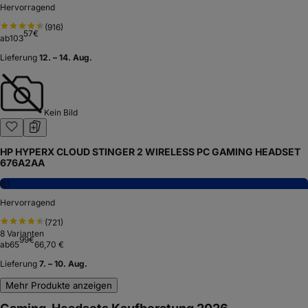
Hervorragend
(
916
)
57
€
ab
103
Lieferung
12. – 14. Aug.
Kein Bild
HP HYPERX CLOUD STINGER 2 WIRELESS PC GAMING HEADSET
676A2AA
8,1
Hervorragend
(
721
)
8
Varianten
99
€
ab
65
66,70 €
Lieferung
7. – 10. Aug.
Mehr Produkte anzeigen