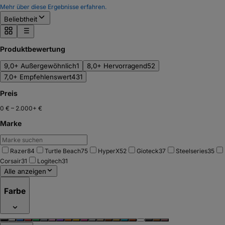
Mehr über diese Ergebnisse erfahren.
Beliebtheit
Produktbewertung
9,0+ Außergewöhnlich
1
8,0+ Hervorragend
52
7,0+ Empfehlenswert
431
Preis
0 €
–
2.000+ €
Marke
Razer
84
Turtle Beach
75
HyperX
52
Gioteck
37
Steelseries
35
Corsair
31
Logitech
31
Alle anzeigen
Farbe