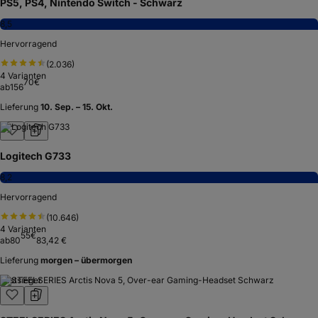
PS5, PS4, Nintendo Switch - Schwarz
8,5
Hervorragend
(
2.036
)
4
Varianten
70
€
ab
156
Lieferung
10. Sep. – 15. Okt.
Logitech G733
8,2
Hervorragend
(
10.646
)
4
Varianten
55
€
ab
80
83,42 €
Lieferung
morgen – übermorgen
Testsieger