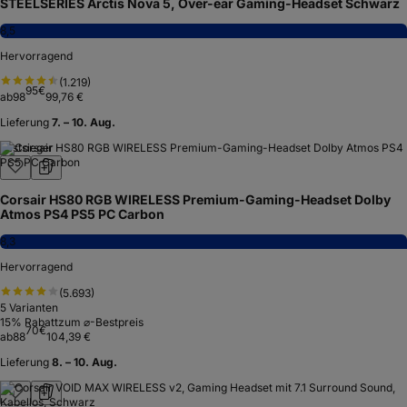
STEELSERIES Arctis Nova 5, Over-ear Gaming-Headset Schwarz
8,5
Hervorragend
(
1.219
)
95
€
ab
98
99,76 €
Lieferung
7. – 10. Aug.
Testsieger
Corsair HS80 RGB WIRELESS Premium-Gaming-Headset Dolby
Atmos PS4 PS5 PC Carbon
8,3
Hervorragend
(
5.693
)
5
Varianten
15
% Rabatt
zum ⌀-Bestpreis
70
€
ab
88
104,39 €
Lieferung
8. – 10. Aug.