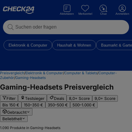
Aktivitäten
Merkzettel
Chat
Anmelden
Suchen oder fragen
Elektronik & Computer
Haushalt & Wohnen
Baumarkt & Gart
Preisvergleich
/
Elektronik & Computer
/
Computer & Tablets
/
Computer-
Zubehör
/
Gaming-Headsets
Gaming-Headsets
Preisvergleich
Filter
Testsieger
Deals
8,0+ Score
9,0+ Score
Bis 150 €
150–350 €
350–500 €
500–1.000 €
Gebraucht
Beliebtheit
1.090
Produkte in Gaming-Headsets