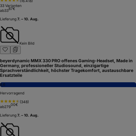
(
16.418
)
33
Varianten
87
€
ab
33
Lieferung
7. – 10. Aug.
Kein Bild
beyerdynamic MMX 330 PRO offenes Gaming-Headset, Made in
Germany, professioneller Studiosound, einzigartige
Sprachverständlichkeit, höchster Tragekomfort, austauschbare
Ersatzteile
8,6
Hervorragend
(
348
)
00
€
ab
279
Lieferung
7. – 10. Aug.