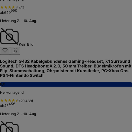
(
87
)
99
€
ab
649
Lieferung
7. – 10. Aug.
Kein Bild
Logitech G432 Kabelgebundenes Gaming-Headset, 7.1 Surround
Sound, DTS Headphone:X 2.0, 50 mm Treiber, Bügelmikrofon mit
Flip-Stummschaltung, Ohrpolster mit Kunstleder, PC-Xbox Ons-
PS4-Nintendo Switch
8,0
Hervorragend
(
29.468
)
45
€
ab
45
Lieferung
7. – 10. Aug.