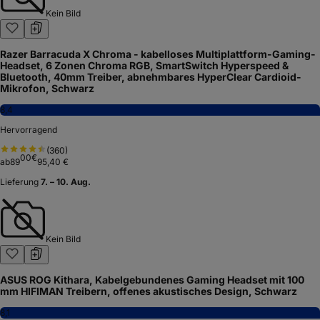
Kein Bild
Razer Barracuda X Chroma - kabelloses Multiplattform-Gaming-
Headset, 6 Zonen Chroma RGB, SmartSwitch Hyperspeed &
Bluetooth, 40mm Treiber, abnehmbares HyperClear Cardioid-
Mikrofon, Schwarz
8,4
Hervorragend
(
360
)
00
€
ab
89
95,40 €
Lieferung
7. – 10. Aug.
Kein Bild
ASUS ROG Kithara, Kabelgebundenes Gaming Headset mit 100
mm HIFIMAN Treibern, offenes akustisches Design, Schwarz
8,1