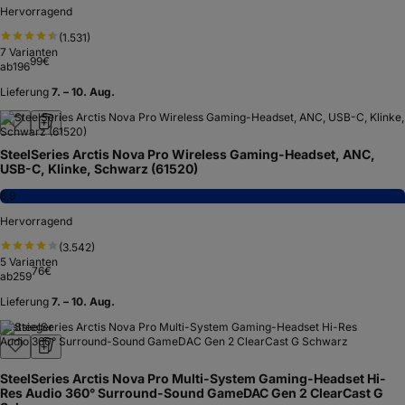
Hervorragend
(
1.531
)
7
Varianten
99
€
ab
196
Lieferung
7. – 10. Aug.
SteelSeries Arctis Nova Pro Wireless Gaming-Headset, ANC,
USB-C, Klinke, Schwarz (61520)
8,9
Hervorragend
(
3.542
)
5
Varianten
76
€
ab
259
Lieferung
7. – 10. Aug.
Testsieger
SteelSeries Arctis Nova Pro Multi-System Gaming-Headset Hi-
Res Audio 360° Surround-Sound GameDAC Gen 2 ClearCast G