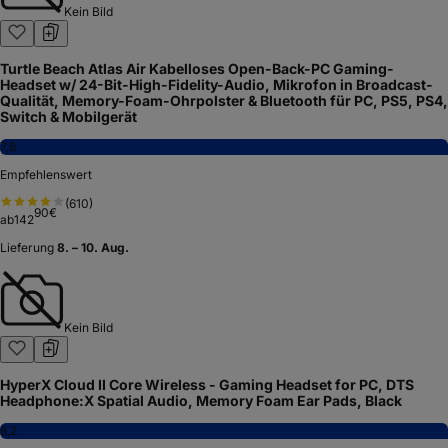
Kein Bild
Turtle Beach Atlas Air Kabelloses Open-Back-PC Gaming-
Headset w/ 24-Bit-High-Fidelity-Audio, Mikrofon in Broadcast-
Qualität, Memory-Foam-Ohrpolster & Bluetooth für PC, PS5, PS4,
Switch & Mobilgerät
7,8
Empfehlenswert
(
610
)
90
€
ab
142
Lieferung
8. – 10. Aug.
Kein Bild
HyperX Cloud II Core Wireless - Gaming Headset for PC, DTS
Headphone:X Spatial Audio, Memory Foam Ear Pads, Black
8,2