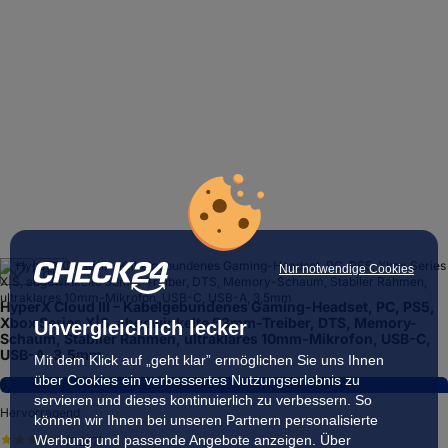
Nur notwendige Cookies
HyperX Cloud III – Kabelgebundenes Gaming-Headset, PC, PS5,
Xbox Series X|S, abgewinkelte 53mm-Treiber, DTS, Memory-
Unvergleichlich lecker
Schaum, Stabiler Rahmen, ultraklares 10mm-Mikrofon, USB-C,
USB-A, 3,5mm
Mit dem Klick auf „geht klar” ermöglichen Sie uns Ihnen
über Cookies ein verbessertes Nutzungserlebnis zu
8,7
servieren und dieses kontinuierlich zu verbessern. So
Hervorragend
können wir Ihnen bei unseren Partnern personalisierte
Werbung und passende Angebote anzeigen. Über
(
7.287
)