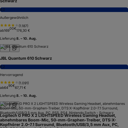
Schwarz
9,0
Außergewöhnlich
(
1.187
)
00
€
ab
169
176,30 €
Lieferung
8. – 10. Aug.
JBL Quantum 610 Schwarz
8,2
Hervorragend
(
1.091
)
90
€
ab
64
67,71 €
Lieferung
8. – 10. Aug.
Logitech G PRO X 2 LIGHTSPEED Wireless Gaming Headset,
abnehmbares Boom-Mic, 50-mm-Graphen-Treiber, DTS:X-
Kopfhörer 2.0–7.1 Surround, Bluetooth/USB/3,5 mm Aux, PC,