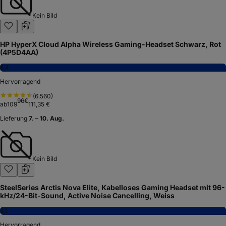
Kein Bild
HP HyperX Cloud Alpha Wireless Gaming-Headset Schwarz, Rot
(4P5D4AA)
8,4
Hervorragend
(
6.560
)
96
€
ab
109
111,35 €
Lieferung
7. – 10. Aug.
Kein Bild
SteelSeries Arctis Nova Elite, Kabelloses Gaming Headset mit 96-
kHz/24-Bit-Sound, Active Noise Cancelling, Weiss
8,1
Hervorragend