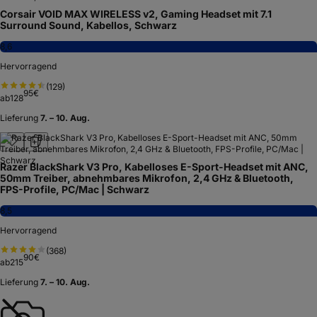
Corsair VOID MAX WIRELESS v2, Gaming Headset mit 7.1
Surround Sound, Kabellos, Schwarz
8,6
Hervorragend
(
129
)
95
€
ab
128
Lieferung
7. – 10. Aug.
Razer BlackShark V3 Pro, Kabelloses E-Sport-Headset mit ANC,
50mm Treiber, abnehmbares Mikrofon, 2,4 GHz & Bluetooth,
FPS-Profile, PC/Mac | Schwarz
8,5
Hervorragend
(
368
)
90
€
ab
215
Lieferung
7. – 10. Aug.