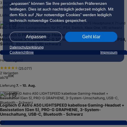
3
Varianten
„anpassen” können Sie Ihre persönlichen Präferenzen
52
€
ab
59
festlegen. Dies ist auch nachträglich jederzeit möglich. Mit
dem Klick auf „Nur notwendige Cookies” werden lediglich
Lieferung
7. – 10. Aug.
technisch notwendige Cookies gespeichert.
Logitech G PRO X Gaming-Headset (mit Blue VO!, DTS
Anpassen
Geht klar
Headphone:X 7.1 und PRO-G 50-mm-Lautsprechern, für PC, PS4,
Switch, Xbox One, VR) schwarz
Datenschutzerklärung
8,9
Cookierichtlinie
Impressum
Hervorragend
(
25.077
)
2
Varianten
89
€
ab
78
Lieferung
7. – 10. Aug.
Logitech G Astro A50 LIGHTSPEED kabellose Gaming-Headset +
Basisstation (Gen 5), PRO-G GRAPHENE, 3-System-
Umschaltung, USB-C, Bluetooth - Schwarz
8,7