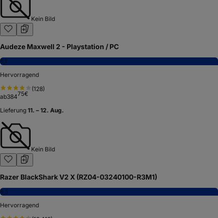
Kein Bild
Audeze Maxwell 2 - Playstation / PC
8,1
Hervorragend
(
128
)
75
€
ab
384
Lieferung
11. – 12. Aug.
Kein Bild
Razer BlackShark V2 X (RZ04-03240100-R3M1)
8,5
Hervorragend