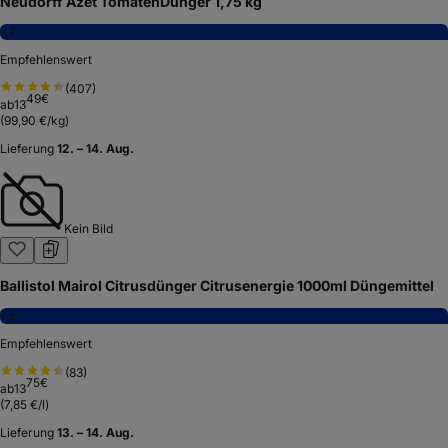
Neudorff Azet TomatenDünger 1,75 kg
7,7
Empfehlenswert
(
407
)
49
€
ab
13
(
99,90 €/kg
)
Lieferung
12. – 14. Aug.
Kein Bild
Ballistol Mairol Citrusdünger Citrusenergie 1000ml Düngemittel
7,5
Empfehlenswert
(
83
)
75
€
ab
13
(
7,85 €/l
)
Lieferung
13. – 14. Aug.