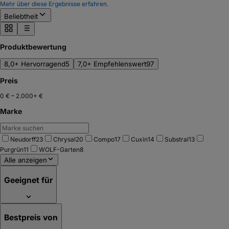
Mehr über diese Ergebnisse erfahren.
Beliebtheit
Produktbewertung
8,0+ Hervorragend
5
7,0+ Empfehlenswert
97
Preis
0 €
–
2.000+ €
Marke
Neudorff
23
Chrysal
20
Compo
17
Cuxin
14
Substral
13
Purgrün
11
WOLF-Garten
8
Alle anzeigen
Geeignet für
Bestpreis von