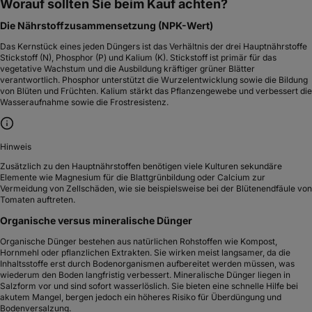
Worauf sollten Sie beim Kauf achten?
Die Nährstoffzusammensetzung (NPK-Wert)
Das Kernstück eines jeden Düngers ist das Verhältnis der drei Hauptnährstoffe
Stickstoff (N), Phosphor (P) und Kalium (K). Stickstoff ist primär für das
vegetative Wachstum und die Ausbildung kräftiger grüner Blätter
verantwortlich. Phosphor unterstützt die Wurzelentwicklung sowie die Bildung
von Blüten und Früchten. Kalium stärkt das Pflanzengewebe und verbessert die
Wasseraufnahme sowie die Frostresistenz.
Hinweis
Zusätzlich zu den Hauptnährstoffen benötigen viele Kulturen sekundäre
Elemente wie Magnesium für die Blattgrünbildung oder Calcium zur
Vermeidung von Zellschäden, wie sie beispielsweise bei der Blütenendfäule von
Tomaten auftreten.
Organische versus mineralische Dünger
Organische Dünger bestehen aus natürlichen Rohstoffen wie Kompost,
Hornmehl oder pflanzlichen Extrakten. Sie wirken meist langsamer, da die
Inhaltsstoffe erst durch Bodenorganismen aufbereitet werden müssen, was
wiederum den Boden langfristig verbessert. Mineralische Dünger liegen in
Salzform vor und sind sofort wasserlöslich. Sie bieten eine schnelle Hilfe bei
akutem Mangel, bergen jedoch ein höheres Risiko für Überdüngung und
Bodenversalzung.