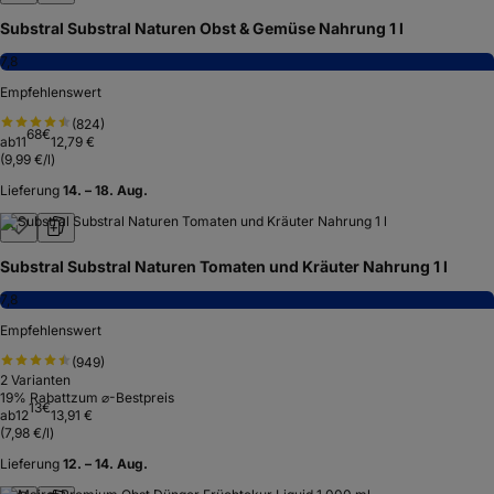
Substral Substral Naturen Obst & Gemüse Nahrung 1 l
7,8
Empfehlenswert
(
824
)
68
€
ab
11
12,79 €
(
9,99 €/l
)
Lieferung
14. – 18. Aug.
Substral Substral Naturen Tomaten und Kräuter Nahrung 1 l
7,8
Empfehlenswert
(
949
)
2
Varianten
19
% Rabatt
zum ⌀-Bestpreis
13
€
ab
12
13,91 €
(
7,98 €/l
)
Lieferung
12. – 14. Aug.