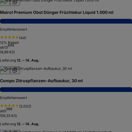
Mairol Premium Obst Dünger Früchtekur Liquid 1.000 ml
7,5
Empfehlenswert
(
44
)
12
% Rabatt
84
€
ab
13
(
8,89 €/l
)
Lieferung
12. – 14. Aug.
Compo Zitruspflanzen-Aufbaukur, 30 ml
7,6
Empfehlenswert
(
2.002
)
98
€
ab
5
(
56,33 €/l
)
Lieferung
12. – 14. Aug.