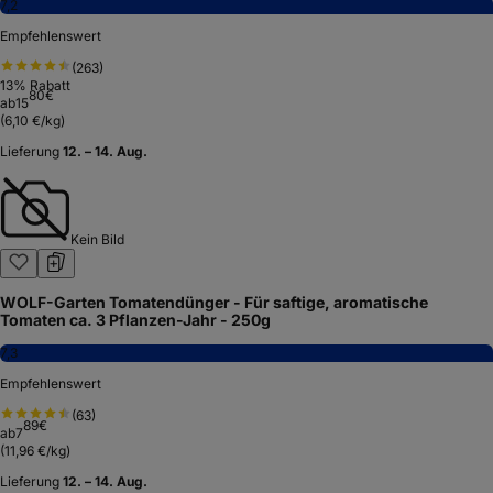
7,2
Empfehlenswert
(
263
)
13
% Rabatt
80
€
ab
15
(
6,10 €/kg
)
Lieferung
12. – 14. Aug.
Kein Bild
WOLF-Garten Tomatendünger - Für saftige, aromatische
Tomaten ca. 3 Pflanzen-Jahr - 250g
7,3
Empfehlenswert
(
63
)
89
€
ab
7
(
11,96 €/kg
)
Lieferung
12. – 14. Aug.