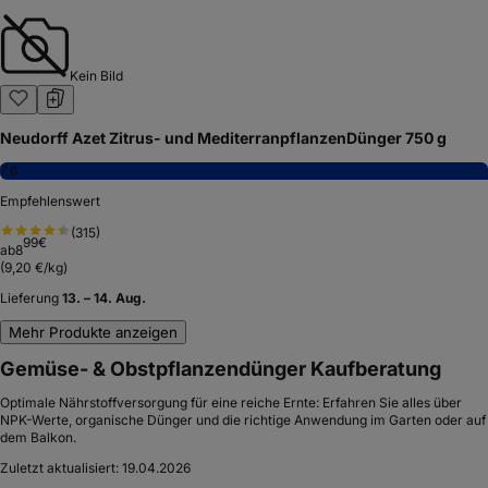
Kein Bild
Neudorff Azet Zitrus- und MediterranpflanzenDünger 750 g
7,6
Empfehlenswert
(
315
)
99
€
ab
8
(
9,20 €/kg
)
Lieferung
13. – 14. Aug.
Mehr Produkte anzeigen
Gemüse- & Obstpflanzendünger Kaufberatung
Optimale Nährstoffversorgung für eine reiche Ernte: Erfahren Sie alles über
NPK-Werte, organische Dünger und die richtige Anwendung im Garten oder auf
dem Balkon.
Zuletzt aktualisiert:
19.04.2026