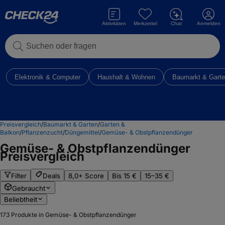
Aktivitäten
Merkzettel
Chat
Anmelden
Suchen oder fragen
Elektronik & Computer
Haushalt & Wohnen
Baumarkt & Gart
Preisvergleich
/
Baumarkt & Garten
/
Garten &
Balkon
/
Pflanzenzucht
/
Düngemittel
/
Gemüse- & Obstpflanzendünger
Gemüse- & Obstpflanzendünger
Preisvergleich
Filter
Deals
8,0+ Score
Bis 15 €
15–35 €
Gebraucht
Beliebtheit
173
Produkte in Gemüse- & Obstpflanzendünger