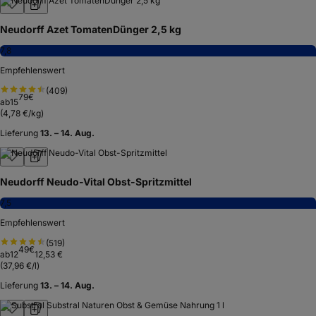
Neudorff Azet TomatenDünger 2,5 kg
7,8
Empfehlenswert
(
409
)
79
€
ab
15
(
4,78 €/kg
)
Lieferung
13. – 14. Aug.
Neudorff Neudo-Vital Obst-Spritzmittel
7,5
Empfehlenswert
(
519
)
49
€
ab
12
12,53 €
(
37,96 €/l
)
Lieferung
13. – 14. Aug.