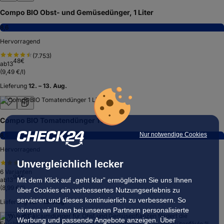
Compo BIO Obst- und Gemüsedünger, 1 Liter
8,6
Hervorragend
(
7.753
)
48
€
ab
13
(
9,49 €/l
)
Lieferung
12. – 13. Aug.
Compo BIO Tomatendünger 1 Liter
Nur notwendige Cookies
8,5
Hervorragend
Unvergleichlich lecker
(
3.902
)
6
Varianten
94
€
Mit dem Klick auf „geht klar” ermöglichen Sie uns Ihnen
ab
13
(
8,99 €/l
)
über Cookies ein verbessertes Nutzungserlebnis zu
servieren und dieses kontinuierlich zu verbessern. So
Lieferung
14. – 15. Aug.
können wir Ihnen bei unseren Partnern personalisierte
Werbung und passende Angebote anzeigen. Über