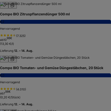
Compo BIO Zitruspflanzendünger 500 ml
8,2
Hervorragend
(
7.325
)
98
€
ab
10
(
13,30 €/l
)
Lieferung
12. – 14. Aug.
Compo BIO Tomaten- und Gemüse Düngestäbchen, 20 Stück
8,0
Hervorragend
(
4.010
)
98
€
ab
7
(
0,20 €/Stück
)
Lieferung
12. – 14. Aug.