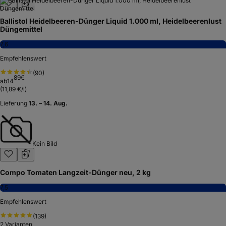
Ballistol Heidelbeeren-Dünger Liquid 1.000 ml, Heidelbeerenlust
Düngemittel
7,6
Empfehlenswert
(
90
)
89
€
ab
14
(
11,89 €/l
)
Lieferung
13. – 14. Aug.
Kein Bild
Compo Tomaten Langzeit-Dünger neu, 2 kg
7,5
Empfehlenswert
(
139
)
2
Varianten