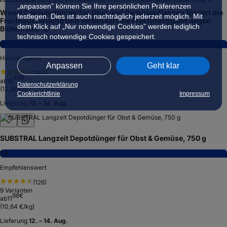
„anpassen” können Sie Ihre persönlichen Präferenzen
Wuxal Calciumdünger für Obst und Gemüsepflanzen fördert die
festlegen. Dies ist auch nachträglich jederzeit möglich. Mit
Fruchtausfärbung und verbessert die Fruchtfestigkeit gegen
dem Klick auf „Nur notwendige Cookies” werden lediglich
Blütenfäule 1L
technisch notwendige Cookies gespeichert.
8,1
Hervorragend
Anpassen
Geht klar
(
140
)
48
€
ab
16
Datenschutzerklärung
(
12,99 €/l
)
Cookierichtlinie
Impressum
Lieferung
13. – 14. Aug.
SUBSTRAL Langzeit Depotdünger für Obst & Gemüse, 750 g
7,9
Empfehlenswert
(
126
)
9
Varianten
98
€
ab
11
(
10,64 €/kg
)
Lieferung
12. – 14. Aug.