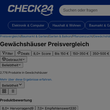
Suchen oder fragen
Elektronik & Computer
Haushalt & Wohnen
Baumarkt & G
Preisvergleich
/
Baumarkt & Garten
/
Garten & Balkon
/
Pflanzenzucht
/
Gewächshä
Gewächshäuser
Preisvergleich
Filter
Deals
8,0+ Score
Bis 150 €
150–350 €
350–500 €
Gebraucht
Beliebtheit
2.776
Produkte in Gewächshäuser
Mehr über diese Ergebnisse erfahren.
Beliebtheit
Produktbewertung
8,0+ Hervorragend
9
7,0+ Empfehlenswert
330