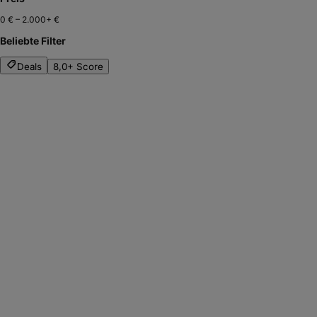
0 €
–
2.000+ €
Beliebte Filter
Deals
8,0+ Score