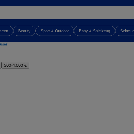
arten
Beauty
Sport & Outdoor
Baby & Spielzeug
Schmu
user
500–1.000 €