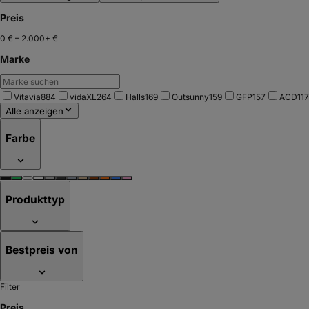
Preis
0 €
–
2.000+ €
Marke
Vitavia
884
vidaXL
264
Halls
169
Outsunny
159
GFP
157
ACD
117
Alle anzeigen
Farbe
Produkttyp
Bestpreis von
Filter
Preis