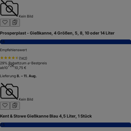
Kein Bild
Prosperplast - Gießkanne, 4 Größen, 5, 8, 10 oder 14 Liter
7,6
Empfehlenswert
(
142
)
29
% Rabatt
zum ⌀-Bestpreis
72
€
ab
10
10,75 €
Lieferung
8. – 11. Aug.
Kein Bild
Kent & Stowe Gießkanne Blau 4,5 Liter, 1 Stück
7,5