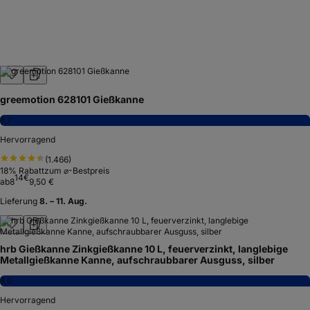
greemotion 628101 Gießkanne
8,7
Hervorragend
(
1.466
)
18
% Rabatt
zum ⌀-Bestpreis
14
€
ab
8
9,50 €
Lieferung
8. – 11. Aug.
hrb Gießkanne Zinkgießkanne 10 L, feuerverzinkt, langlebige
Metallgießkanne Kanne, aufschraubbarer Ausguss, silber
8,0
Hervorragend