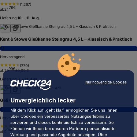
(
1.267
)
79
€
ab
24
Lieferung
10. – 11. Aug.
Kent & Stowe Gießkanne Steingrau 4,5 L – Klassisch & Praktisch
8,1
Hervorragend
(
770
)
99
€
ab
29
30,09 €
Lieferung
8. – 11. Aug.
Nur notwendige Cookies
Unvergleichlich lecker
Geli Gießkanne 10 Liter anthrazit
8,2
Mit dem Klick auf „geht klar” ermöglichen Sie uns Ihnen
über Cookies ein verbessertes Nutzungserlebnis zu
Hervorragend
servieren und dieses kontinuierlich zu verbessern. So
(
654
)
können wir Ihnen bei unseren Partnern personalisierte
94
€
ab
9
Werbung und passende Angebote anzeigen. Über