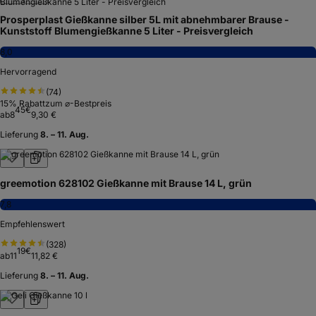
Prosperplast Gießkanne silber 5L mit abnehmbarer Brause -
Kunststoff Blumengießkanne 5 Liter - Preisvergleich
8,0
Hervorragend
(
74
)
15
% Rabatt
zum ⌀-Bestpreis
45
€
ab
8
9,30 €
Lieferung
8. – 11. Aug.
greemotion 628102 Gießkanne mit Brause 14 L, grün
7,8
Empfehlenswert
(
328
)
19
€
ab
11
11,82 €
Lieferung
8. – 11. Aug.