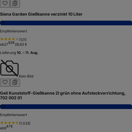
Siena Garden Gießkanne verzinkt 10 Liter
7,6
Empfehlenswert
(
121
)
92
€
ab
27
28,63 €
Lieferung
10. – 11. Aug.
Kein Bild
Geli Kunststoff-Gießkanne 2l grün ohne Aufsteckvorrichtung,
702 002 01
7,8
Empfehlenswert
(
1.033
)
47
€
ab
9