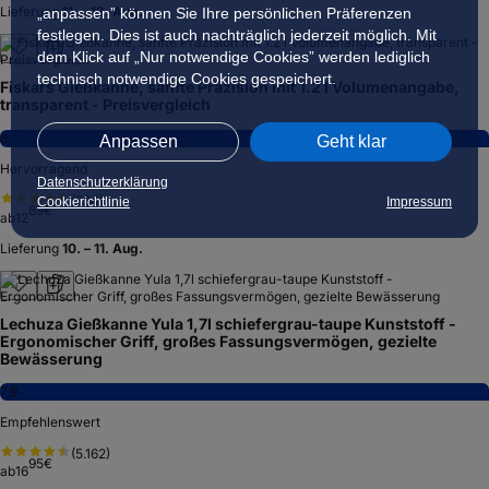
Lieferung
11. – 12. Aug.
„anpassen” können Sie Ihre persönlichen Präferenzen
festlegen. Dies ist auch nachträglich jederzeit möglich. Mit
dem Klick auf „Nur notwendige Cookies” werden lediglich
technisch notwendige Cookies gespeichert.
Fiskars Gießkanne, sanfte Präzision mit 1.2 l Volumenangabe,
transparent - Preisvergleich
8,2
Anpassen
Geht klar
Hervorragend
Datenschutzerklärung
(
234
)
Cookierichtlinie
Impressum
89
€
ab
12
Lieferung
10. – 11. Aug.
Lechuza Gießkanne Yula 1,7l schiefergrau-taupe Kunststoff -
Ergonomischer Griff, großes Fassungsvermögen, gezielte
Bewässerung
7,9
Empfehlenswert
(
5.162
)
95
€
ab
16