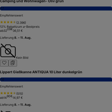
Camping und Wohnwagen- Oliv grün
7,7
Empfehlenswert
(
2.396
)
12
% Rabatt
zum ⌀-Bestpreis
09
€
ab
32
36,51 €
Lieferung
8. – 11. Aug.
Kein Bild
Lippert Gießkanne ANTIQUA 10 Liter dunkelgrün
7,6
Empfehlenswert
(
515
)
90
€
ab
14
14,97 €
Lieferung
8. – 11. Aug.