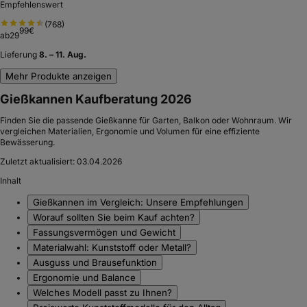
Empfehlenswert
(
768
)
99
€
ab
29
Lieferung
8. – 11. Aug.
Mehr Produkte anzeigen
Gießkannen Kaufberatung 2026
Finden Sie die passende Gießkanne für Garten, Balkon oder Wohnraum. Wir
vergleichen Materialien, Ergonomie und Volumen für eine effiziente
Bewässerung.
Zuletzt aktualisiert:
03.04.2026
Inhalt
Gießkannen im Vergleich: Unsere Empfehlungen
Worauf sollten Sie beim Kauf achten?
Fassungsvermögen und Gewicht
Materialwahl: Kunststoff oder Metall?
Ausguss und Brausefunktion
Ergonomie und Balance
Welches Modell passt zu Ihnen?