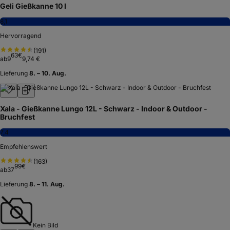
Geli Gießkanne 10 l
8,1
Hervorragend
(
191
)
63
€
ab
9
9,74 €
Lieferung
8. – 10. Aug.
Xala - Gießkanne Lungo 12L - Schwarz - Indoor & Outdoor -
Bruchfest
7,4
Empfehlenswert
(
163
)
99
€
ab
37
Lieferung
8. – 11. Aug.
Kein Bild