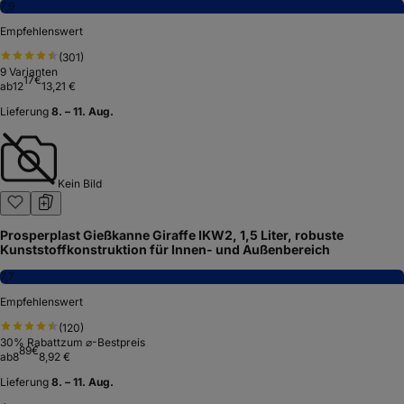
7,9
Empfehlenswert
(
301
)
9
Varianten
17
€
ab
12
13,21 €
Lieferung
8. – 11. Aug.
Kein Bild
Prosperplast Gießkanne Giraffe IKW2, 1,5 Liter, robuste
Kunststoffkonstruktion für Innen- und Außenbereich
7,7
Empfehlenswert
(
120
)
30
% Rabatt
zum ⌀-Bestpreis
89
€
ab
8
8,92 €
Lieferung
8. – 11. Aug.