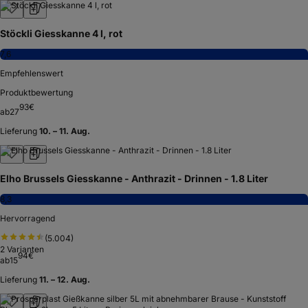
Stöckli Giesskanne 4 l, rot
7,6
Empfehlenswert
Produktbewertung
93
€
ab
27
Lieferung
10. – 11. Aug.
Elho Brussels Giesskanne - Anthrazit - Drinnen - 1.8 Liter
8,3
Hervorragend
(
5.004
)
2
Varianten
94
€
ab
15
Lieferung
11. – 12. Aug.