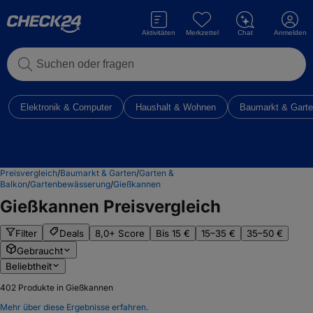
Aktivitäten
Merkzettel
Chat
Anmelden
Suchen oder fragen
Elektronik & Computer
Haushalt & Wohnen
Baumarkt & Gart
Preisvergleich
/
Baumarkt & Garten
/
Garten &
Balkon
/
Gartenbewässerung
/
Gießkannen
Gießkannen
Preisvergleich
Filter
Deals
8,0+ Score
Bis 15 €
15–35 €
35–50 €
Gebraucht
Beliebtheit
402
Produkte in Gießkannen
Mehr über diese Ergebnisse erfahren.