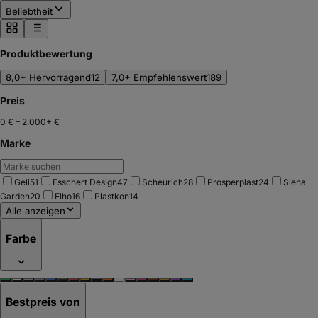
Beliebtheit
Produktbewertung
8,0+ Hervorragend
12
7,0+ Empfehlenswert
189
Preis
0 €
–
2.000+ €
Marke
Geli
51
Esschert Design
47
Scheurich
28
Prosperplast
24
Siena
Garden
20
Elho
16
Plastkon
14
Alle anzeigen
Farbe
Bestpreis von