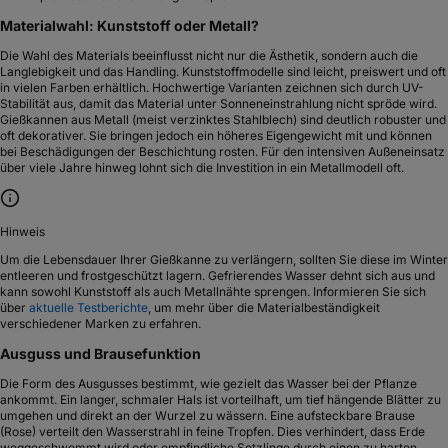
Materialwahl: Kunststoff oder Metall?
Die Wahl des Materials beeinflusst nicht nur die Ästhetik, sondern auch die
Langlebigkeit und das Handling. Kunststoffmodelle sind leicht, preiswert und oft
in vielen Farben erhältlich. Hochwertige Varianten zeichnen sich durch UV-
Stabilität aus, damit das Material unter Sonneneinstrahlung nicht spröde wird.
Gießkannen aus Metall (meist verzinktes Stahlblech) sind deutlich robuster und
oft dekorativer. Sie bringen jedoch ein höheres Eigengewicht mit und können
bei Beschädigungen der Beschichtung rosten. Für den intensiven Außeneinsatz
über viele Jahre hinweg lohnt sich die Investition in ein Metallmodell oft.
Hinweis
Um die Lebensdauer Ihrer Gießkanne zu verlängern, sollten Sie diese im Winter
entleeren und frostgeschützt lagern. Gefrierendes Wasser dehnt sich aus und
kann sowohl Kunststoff als auch Metallnähte sprengen. Informieren Sie sich
über
aktuelle Testberichte
, um mehr über die Materialbeständigkeit
verschiedener Marken zu erfahren.
Ausguss und Brausefunktion
Die Form des Ausgusses bestimmt, wie gezielt das Wasser bei der Pflanze
ankommt. Ein langer, schmaler Hals ist vorteilhaft, um tief hängende Blätter zu
umgehen und direkt an der Wurzel zu wässern. Eine aufsteckbare Brause
(Rose) verteilt den Wasserstrahl in feine Tropfen. Dies verhindert, dass Erde
weggeschwemmt wird oder empfindliche Setzlinge durch einen zu harten