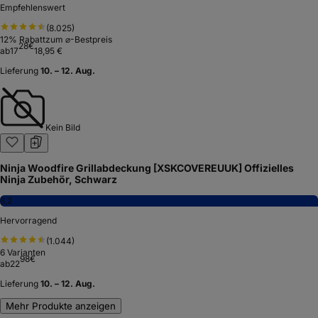
Empfehlenswert
(
8.025
)
12
% Rabatt
zum ⌀-Bestpreis
28
€
ab
17
18,95 €
Lieferung
10. – 12. Aug.
Kein Bild
Ninja Woodfire Grillabdeckung [XSKCOVEREUUK] Offizielles
Ninja Zubehör, Schwarz
8,2
Hervorragend
(
1.044
)
6
Varianten
98
€
ab
22
Lieferung
10. – 12. Aug.
Mehr Produkte anzeigen