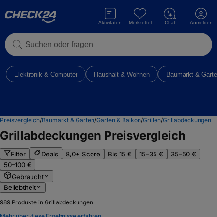
Aktivitäten
Merkzettel
Chat
Anmelden
Suchen oder fragen
Elektronik & Computer
Haushalt & Wohnen
Baumarkt & Gart
Preisvergleich
/
Baumarkt & Garten
/
Garten & Balkon
/
Grillen
/
Grillabdeckungen
Grillabdeckungen
Preisvergleich
Filter
Deals
8,0+ Score
Bis 15 €
15–35 €
35–50 €
50–100 €
Gebraucht
Beliebtheit
989
Produkte in Grillabdeckungen
Mehr über diese Ergebnisse erfahren.