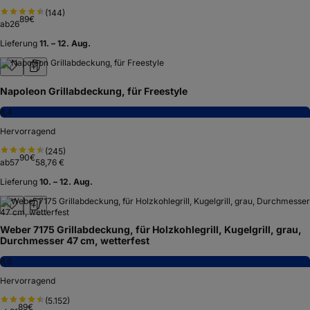
(
144
)
89
€
ab
26
Lieferung
11. – 12. Aug.
Napoleon Grillabdeckung, für Freestyle
8,4
Hervorragend
(
245
)
90
€
ab
57
58,76 €
Lieferung
10. – 12. Aug.
Weber 7175 Grillabdeckung, für Holzkohlegrill, Kugelgrill, grau,
Durchmesser 47 cm, wetterfest
8,6
Hervorragend
(
5.152
)
89
€