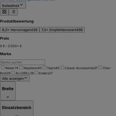
Beliebtheit
Produktbewertung
8,0+ Hervorragend
39
7,0+ Empfehlenswert
486
Preis
0 €
–
2.000+ €
Marke
Weber
74
Napoleon
40
Tepro
40
Classic Accessories
37
Char-
Broil
29
ALLGRILL
28
Enders
27
Alle anzeigen
Breite
Einsatzbereich