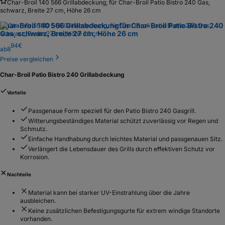
Char-Broil 140 566 Grillabdeckung, für Char-Broil Patio Bistro 240 Gas,
schwarz, Breite 27 cm, Höhe 26 cm
Char-Broil 140 566 Grillabdeckung
für Char-Broil Patio Bistro 240
Gas, schwarz, Breite 27 cm, Höhe 26 cm
94
€
ab
8
Preise vergleichen
Char-Broil Patio Bistro 240 Grillabdeckung
Vorteile
Passgenaue Form speziell für den Patio Bistro 240 Gasgrill.
Witterungsbeständiges Material schützt zuverlässig vor Regen und
Schmutz.
Einfache Handhabung durch leichtes Material und passgenauen Sitz.
Verlängert die Lebensdauer des Grills durch effektiven Schutz vor
Korrosion.
Nachteile
Material kann bei starker UV-Einstrahlung über die Jahre
ausbleichen.
Keine zusätzlichen Befestigungsgurte für extrem windige Standorte
vorhanden.