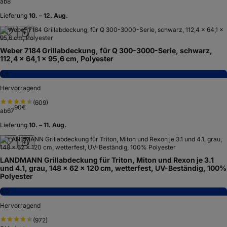
ab
8
Lieferung
10. – 12. Aug.
Weber 7184 Grillabdeckung, für Q 300-3000-Serie, schwarz,
112,4 x 64,1 x 95,6 cm, Polyester
8,6
Hervorragend
(
609
)
90
€
ab
67
Lieferung
10. – 11. Aug.
LANDMANN Grillabdeckung für Triton, Miton und Rexon je 3.1
und 4.1, grau, 148 x 62 x 120 cm, wetterfest, UV-Beständig, 100%
Polyester
8,0
Hervorragend
(
972
)