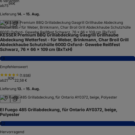
6
Varianten
94
€
ab
75
Lieferung
14. – 15. Aug.
KESSER Premium BBQ Grillabdeckung Gasgrill Grillhaube
Abdeckung Wetterfest - für Weber, Brinkmann, Char Broil Grill
Abdeckhaube Schutzhülle 600D Oxford- Gewebe Reißfest
Schwarz, 76 x 66 x 109 cm (BxTxH)
7,8
Empfehlenswert
(
1.938
)
92
€
ab
21
22,58 €
Lieferung
13. – 15. Aug.
El Fuego 485 Grillabdeckung, für Ontario AY0372, beige,
Polyester
8,2
Hervorragend