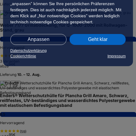
„anpassen” können Sie Ihre persönlichen Präferenzen
Lieferung
16. – 22. Okt.
festlegen. Dies ist auch nachträglich jederzeit möglich. Mit
dem Klick auf „Nur notwendige Cookies” werden lediglich
technisch notwendige Cookies gespeichert.
Weber 7177 Grillabdeckung, für Q-1000-2000 mit Rollwagen-
Stand, grau
Anpassen
Geht klar
8,3
Hervorragend
Datenschutzerklärung
Cookierichtlinie
Impressum
(
3.124
)
3
Varianten
94
€
ab
28
Lieferung
10. – 12. Aug.
Enders® Wetterschutzhülle für Plancha Grill Amaro, Schwarz,
reißfestes, UV-beständiges und wasserdichtes Polyestergewebe
mit elastischem Befestigungsband
8,5
Hervorragend
(
59
)
95
€