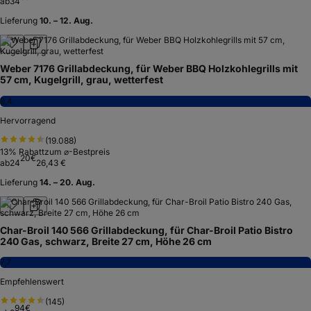
ab
34
Lieferung
10. – 12. Aug.
Weber 7176 Grillabdeckung, für Weber BBQ Holzkohlegrills mit
57 cm, Kugelgrill, grau, wetterfest
8,4
Hervorragend
(
19.088
)
13
% Rabatt
zum ⌀-Bestpreis
20
€
ab
24
26,43 €
Lieferung
14. – 20. Aug.
Char-Broil 140 566 Grillabdeckung, für Char-Broil Patio Bistro
240 Gas, schwarz, Breite 27 cm, Höhe 26 cm
7,7
Empfehlenswert
(
145
)
94
€