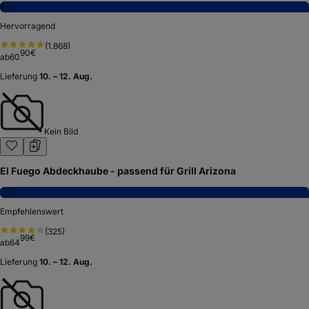
8,3
Hervorragend
(
1.868
)
90
€
ab
60
Lieferung
10. – 12. Aug.
Kein Bild
El Fuego Abdeckhaube - passend für Grill Arizona
7,3
Empfehlenswert
(
325
)
99
€
ab
64
Lieferung
10. – 12. Aug.