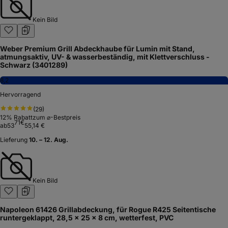
Kein Bild
Weber Premium Grill Abdeckhaube für Lumin mit Stand,
atmungsaktiv, UV- & wasserbeständig, mit Klettverschluss -
Schwarz (3401289)
8,2
Hervorragend
(
29
)
12
% Rabatt
zum ⌀-Bestpreis
71
€
ab
53
55,14 €
Lieferung
10. – 12. Aug.
Kein Bild
Napoleon 61426 Grillabdeckung, für Rogue R425 Seitentische
runtergeklappt, 28,5 x 25 x 8 cm, wetterfest, PVC