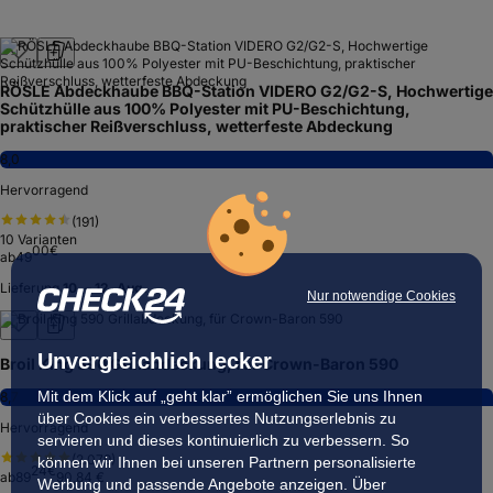
RÖSLE Abdeckhaube BBQ-Station VIDERO G2/G2-S, Hochwertige
Schützhülle aus 100% Polyester mit PU-Beschichtung,
praktischer Reißverschluss, wetterfeste Abdeckung
8,0
Hervorragend
(
191
)
10
Varianten
00
€
ab
49
Lieferung
10. – 12. Aug.
Nur notwendige Cookies
Unvergleichlich lecker
Broil King 590 Grillabdeckung, für Crown-Baron 590
Mit dem Klick auf „geht klar” ermöglichen Sie uns Ihnen
8,7
über Cookies ein verbessertes Nutzungserlebnis zu
Hervorragend
servieren und dieses kontinuierlich zu verbessern. So
(
2.079
)
können wir Ihnen bei unseren Partnern personalisierte
24
€
ab
89
90,84 €
Werbung und passende Angebote anzeigen. Über