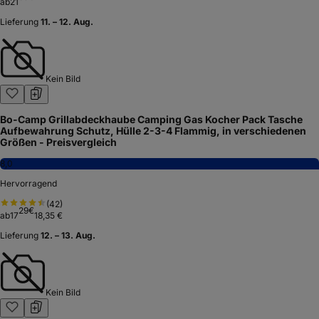
ab
21
Lieferung
11. – 12. Aug.
Kein Bild
Bo-Camp Grillabdeckhaube Camping Gas Kocher Pack Tasche
Aufbewahrung Schutz, Hülle 2-3-4 Flammig, in verschiedenen
Größen - Preisvergleich
8,0
Hervorragend
(
42
)
29
€
ab
17
18,35 €
Lieferung
12. – 13. Aug.
Kein Bild