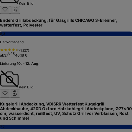
Kein Bild
Enders Grillabdeckung, für Gasgrills CHICAGO 3-Brenner,
wetterfest, Polyester
8,3
Hervorragend
(
1.137
)
84
€
ab
37
40,18 €
Lieferung
10. – 12. Aug.
Kein Bild
Kugelgrill Abdeckung, VDISRR Wetterfest Kugelgrill
Abdeckhaube, 420D Oxford Holzkohlegrill Abdeckplane, Ø77x90
cm, wasserdicht, reißfest, UV, Schutz Grill vor Verblassen, Rost
und Schimmel
7,7