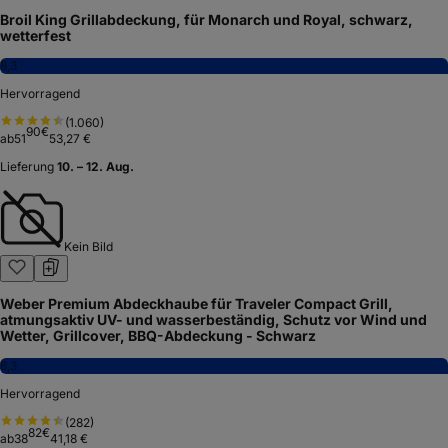
Broil King Grillabdeckung, für Monarch und Royal, schwarz,
wetterfest
8,3
Hervorragend
(
1.060
)
90
€
ab
51
53,27 €
Lieferung
10. – 12. Aug.
Kein Bild
Weber Premium Abdeckhaube für Traveler Compact Grill,
atmungsaktiv UV- und wasserbeständig, Schutz vor Wind und
Wetter, Grillcover, BBQ-Abdeckung - Schwarz
8,3
Hervorragend
(
282
)
82
€
ab
38
41,18 €