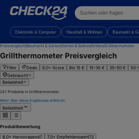
Suchen oder fragen
Elektronik & Computer
Haushalt & Wohnen
Baumarkt & G
Preisvergleich
/
Baumarkt & Garten
/
Garten & Balkon
/
Grillen
/
Grillthermometer
Grillthermometer
Preisvergleich
Filter
Deals
8,0+ Score
Bis 15 €
15–35 €
35–50 €
50–
Gebraucht
Beliebtheit
247
Produkte in Grillthermometer
Mehr über diese Ergebnisse erfahren.
Beliebtheit
Produktbewertung
8,0+ Hervorragend
7
7,0+ Empfehlenswert
72