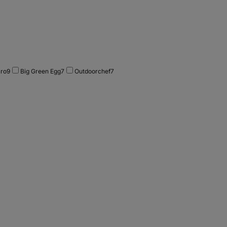
ro
9
Big Green Egg
7
Outdoorchef
7