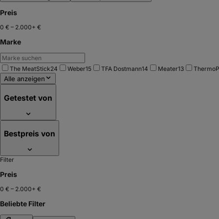
Preis
0 €
–
2.000+ €
Marke
The MeatStick
24
Weber
15
TFA Dostmann
14
Meater
13
ThermoP
Alle anzeigen
Getestet von
Bestpreis von
Filter
Preis
0 €
–
2.000+ €
Beliebte Filter