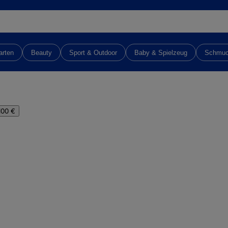
arten
Beauty
Sport & Outdoor
Baby & Spielzeug
Schmu
100 €