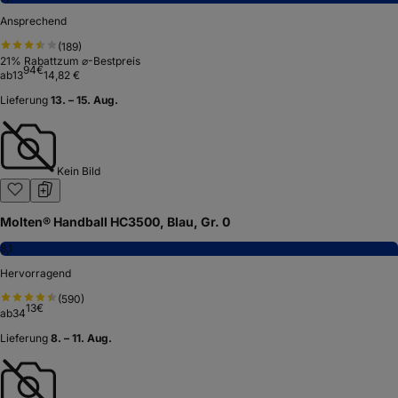
Ansprechend
(
189
)
21
% Rabatt
zum ⌀-Bestpreis
94
€
ab
13
14,82 €
Lieferung
13. – 15. Aug.
Kein Bild
Molten® Handball HC3500, Blau, Gr. 0
8,1
Hervorragend
(
590
)
13
€
ab
34
Lieferung
8. – 11. Aug.