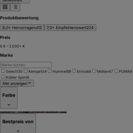
Beliebtheit
Produktbewertung
8,0+ Hervorragend
12
7,0+ Empfehlenswert
224
Preis
0 €
–
2.000+ €
Marke
Select
130
Kempa
104
Hummel
89
Erima
64
Molten
47
PUMA
9
Kübler Sport
6
Alle anzeigen
Farbe
Bestpreis von