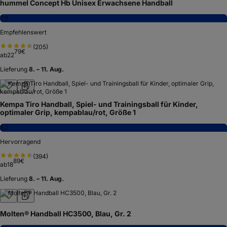
hummel Concept Hb Unisex Erwachsene Handball
7,9
Empfehlenswert
(
205
)
79
€
ab
22
Lieferung
8. – 11. Aug.
Kempa Tiro Handball, Spiel- und Trainingsball für Kinder,
optimaler Grip, kempablau/rot, Größe 1
8,2
Hervorragend
(
394
)
89
€
ab
18
Lieferung
8. – 11. Aug.
Molten® Handball HC3500, Blau, Gr. 2