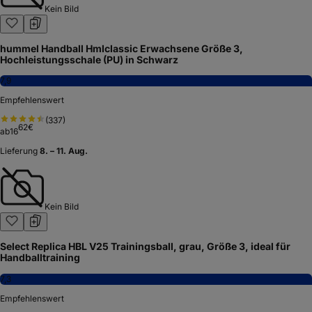
Kein Bild
hummel Handball Hmlclassic Erwachsene Größe 3,
Hochleistungsschale (PU) in Schwarz
7,9
Empfehlenswert
(
337
)
62
€
ab
16
Lieferung
8. – 11. Aug.
Kein Bild
Select Replica HBL V25 Trainingsball, grau, Größe 3, ideal für
Handballtraining
7,3
Empfehlenswert