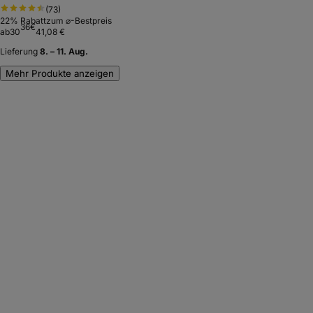
(
73
)
22
% Rabatt
zum ⌀-Bestpreis
36
€
ab
30
41,08 €
Lieferung
8. – 11. Aug.
Mehr Produkte anzeigen