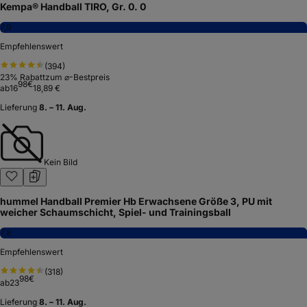
Kempa® Handball TIRO, Gr. 0. 0
7,9
Empfehlenswert
(
394
)
23
% Rabatt
zum ⌀-Bestpreis
98
€
ab
16
18,89 €
Lieferung
8. – 11. Aug.
Kein Bild
hummel Handball Premier Hb Erwachsene Größe 3, PU mit
weicher Schaumschicht, Spiel- und Trainingsball
7,8
Empfehlenswert
(
318
)
98
€
ab
23
Lieferung
8. – 11. Aug.