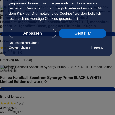
„anpassen” können Sie Ihre persönlichen Präferenzen
festlegen. Dies ist auch nachträglich jederzeit möglich. Mit
dem Klick auf „Nur notwendige Cookies” werden lediglich
hummel Handball Hmlclassic Erwachsene Größe 2,
technisch notwendige Cookies gespeichert.
Hochleistungsschale (PU), special soft foam (TPE), maschinell
genäht, aufgeblähte Blase, geeignet für Resin - Kugeln
Anpassen
Geht klar
8,1
Hervorragend
Datenschutzerklärung
Cookierichtlinie
Impressum
(
331
)
97
€
ab
14
16,13 €
Lieferung
10. – 11. Aug.
Kempa Handball Spectrum Synergy Primo BLACK & WHITE
Limited Edition schwarz, 0
7,9
Empfehlenswert
(
364
)
4
Varianten
99
€
ab
30
31,07 €