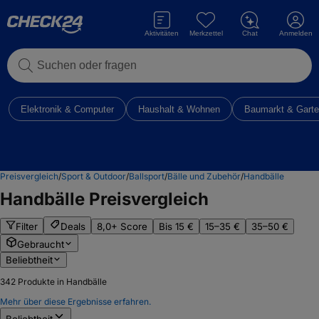
Aktivitäten
Merkzettel
Chat
Anmelden
Suchen oder fragen
Elektronik & Computer
Haushalt & Wohnen
Baumarkt & Gart
Preisvergleich
/
Sport & Outdoor
/
Ballsport
/
Bälle und Zubehör
/
Handbälle
Handbälle
Preisvergleich
Filter
Deals
8,0+ Score
Bis 15 €
15–35 €
35–50 €
Gebraucht
Beliebtheit
342
Produkte in Handbälle
Mehr über diese Ergebnisse erfahren.