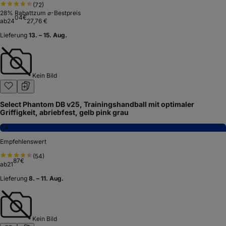
(
72
)
28
% Rabatt
zum ⌀-Bestpreis
04
€
ab
24
27,76 €
Lieferung
13. – 15. Aug.
Kein Bild
Select Phantom DB v25, Trainingshandball mit optimaler
Griffigkeit, abriebfest, gelb pink grau
7,4
Empfehlenswert
(
54
)
87
€
ab
21
Lieferung
8. – 11. Aug.
Kein Bild