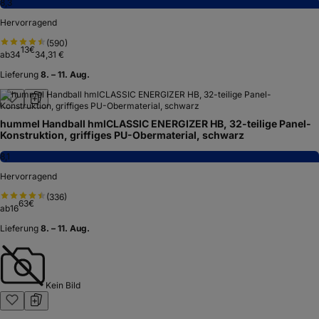
8,3
Hervorragend
(
590
)
13
€
ab
34
34,31 €
Lieferung
8. – 11. Aug.
hummel Handball hmlCLASSIC ENERGIZER HB, 32-teilige Panel-
Konstruktion, griffiges PU-Obermaterial, schwarz
8,1
Hervorragend
(
336
)
63
€
ab
16
Lieferung
8. – 11. Aug.
Kein Bild