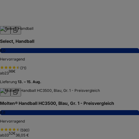
Select, Handball
8,0
Hervorragend
(
71
)
98
€
ab
23
Lieferung
13. – 15. Aug.
Molten® Handball HC3500, Blau, Gr. 1 - Preisvergleich
8,6
Hervorragend
(
590
)
52
€
ab
33
36,05 €