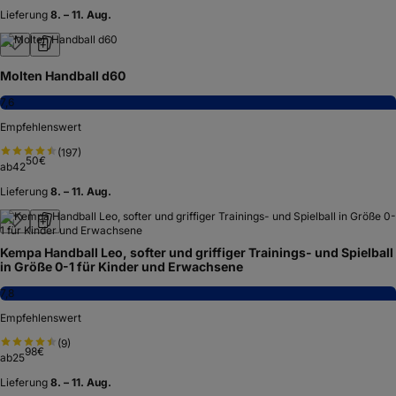
Lieferung
8. – 11. Aug.
Molten Handball d60
7,6
Empfehlenswert
(
197
)
50
€
ab
42
Lieferung
8. – 11. Aug.
Kempa Handball Leo, softer und griffiger Trainings- und Spielball
in Größe 0-1 für Kinder und Erwachsene
7,8
Empfehlenswert
(
9
)
98
€
ab
25
Lieferung
8. – 11. Aug.