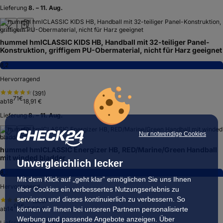
Lieferung
8. – 11. Aug.
hummel hmlCLASSIC KIDS HB, Handball mit 32-teiliger Panel-
Konstruktion, griffigem PU-Obermaterial, nicht für Harz geeignet
8,2
Hervorragend
(
391
)
71
€
ab
18
18,91 €
Lieferung
8. – 11. Aug.
Nur notwendige Cookies
hummel hmlCLASSIC Energizer HB, RED/Marine/Green Handball
mit winded bladder
Unvergleichlich lecker
8,2
Mit dem Klick auf „geht klar” ermöglichen Sie uns Ihnen
Hervorragend
über Cookies ein verbessertes Nutzungserlebnis zu
servieren und dieses kontinuierlich zu verbessern. So
(
336
)
97
€
können wir Ihnen bei unseren Partnern personalisierte
ab
14
15,00 €
Werbung und passende Angebote anzeigen. Über
Lieferung
10. – 11. Aug.