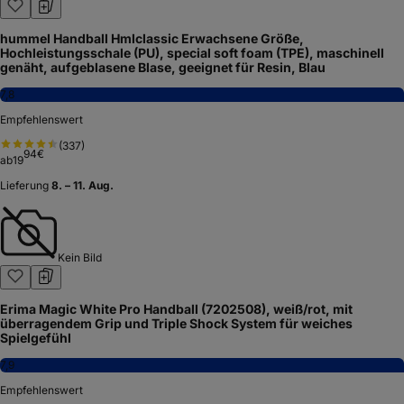
hummel Handball Hmlclassic Erwachsene Größe,
Hochleistungsschale (PU), special soft foam (TPE), maschinell
genäht, aufgeblasene Blase, geeignet für Resin, Blau
7,8
Empfehlenswert
(
337
)
94
€
ab
19
Lieferung
8. – 11. Aug.
Kein Bild
Erima Magic White Pro Handball (7202508), weiß/rot, mit
überragendem Grip und Triple Shock System für weiches
Spielgefühl
7,9
Empfehlenswert