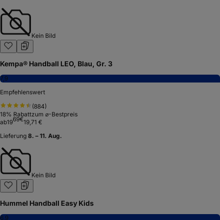
Kein Bild
Kempa® Handball LEO, Blau, Gr. 3
7,9
Empfehlenswert
(
884
)
18
% Rabatt
zum ⌀-Bestpreis
69
€
ab
19
19,71 €
Lieferung
8. – 11. Aug.
Kein Bild
Hummel Handball Easy Kids
6,9