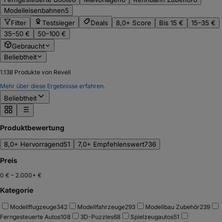
Modelleisenbahnen
5
Filter
Testsieger
Deals
8,0+ Score
Bis 15 €
15–35 €
35–50 €
50–100 €
Gebraucht
Beliebtheit
1.138
Produkte von Revell
Mehr über diese Ergebnisse erfahren.
Beliebtheit
Produktbewertung
8,0+ Hervorragend
51
7,0+ Empfehlenswert
736
Preis
0 €
–
2.000+ €
Kategorie
Modellflugzeuge
342
Modellfahrzeuge
293
Modellbau Zubehör
239
Ferngesteuerte Autos
108
3D-Puzzles
68
Spielzeugautos
51