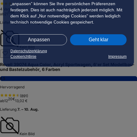
„anpassen” können Sie Ihre persönlichen Präferenzen
(
1.053
)
4
Varianten
festlegen. Dies ist auch nachträglich jederzeit möglich. Mit
08
€
ab
21
dem Klick auf „Nur notwendige Cookies” werden lediglich
technisch notwendige Cookies gespeichert.
Lieferung
14. – 21. Aug.
Anpassen
Geht klar
Kein Bild
Datenschutzerklärung
Cookierichtlinie
Impressum
Revell 39074 Aqua Color, Acryl Sportwagen, 6'er Set Modellbau-
und Bastelzubehör, 6 Farben
8,5
Hervorragend
(
891
)
20
€
ab
12
13,02 €
Lieferung
7. – 10. Aug.
Kein Bild