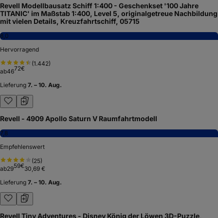
Revell Modellbausatz Schiff 1:400 - Geschenkset '100 Jahre
TITANIC' im Maßstab 1:400, Level 5, originalgetreue Nachbildung
mit vielen Details, Kreuzfahrtschiff, 05715
8,0
Hervorragend
(
1.442
)
72
€
ab
46
Lieferung
7. – 10. Aug.
Revell - 4909 Apollo Saturn V Raumfahrtmodell
7,8
Empfehlenswert
(
25
)
59
€
ab
29
30,69 €
Lieferung
7. – 10. Aug.
Revell Tiny Adventures - Disney König der Löwen 3D-Puzzle,