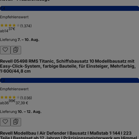
7,4
Empfehlenswert
(
1.374
)
37
€
ab
14
Lieferung
7. – 10. Aug.
Revell 05498 RMS Titanic, Schiffsbausatz 10 Modellbausatz mit
Easy-Click-System, farbige Bauteile, für Einsteiger, Mehrfarbig,
1:600/44,8 cm
7,2
Empfehlenswert
(
1.036
)
99
€
ab
36
37,39 €
Lieferung
10. – 12. Aug.
Revell Modellbau I Air Defender I Bausatz I Maßstab 1:144 I 223
Teile I Bastelset ab 12 Jahren I Präzisionsmeisterwerk am Himmel