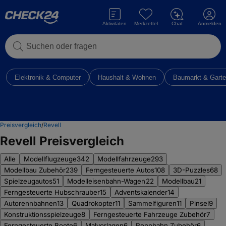
Aktivitäten
Merkzettel
Chat
Anmelden
Suchen oder fragen
Elektronik & Computer
Haushalt & Wohnen
Baumarkt & Gart
Preisvergleich
/
Revell
Revell Preisvergleich
Alle
Modellflugzeuge
342
Modellfahrzeuge
293
Modellbau Zubehör
239
Ferngesteuerte Autos
108
3D-Puzzles
68
Spielzeugautos
51
Modelleisenbahn-Wagen
22
Modellbau
21
Ferngesteuerte Hubschrauber
15
Adventskalender
14
Autorennbahnen
13
Quadrokopter
11
Sammelfiguren
11
Pinsel
9
Konstruktionsspielzeuge
8
Ferngesteuerte Fahrzeuge Zubehör
7
Ferngesteuerte Boote
6
Malvorlagen
6
Rennbahn Zubehör
6