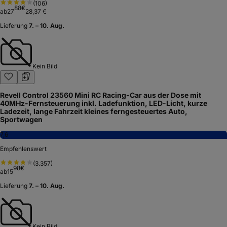
(
106
)
88
€
ab
27
28,37 €
Lieferung
7. – 10. Aug.
Kein Bild
Revell Control 23560 Mini RC Racing-Car aus der Dose mit
40MHz-Fernsteuerung inkl. Ladefunktion, LED-Licht, kurze
Ladezeit, lange Fahrzeit kleines ferngesteuertes Auto,
Sportwagen
7,6
Empfehlenswert
(
3.357
)
98
€
ab
15
Lieferung
7. – 10. Aug.
Kein Bild