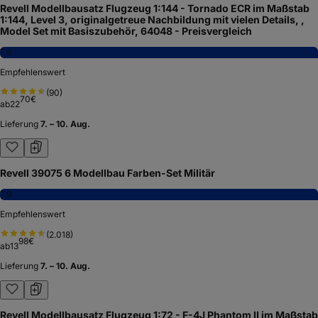
Revell Modellbausatz Flugzeug 1:144 - Tornado ECR im Maßstab
1:144, Level 3, originalgetreue Nachbildung mit vielen Details, ,
Model Set mit Basiszubehör, 64048 - Preisvergleich
7,6
Empfehlenswert
(
90
)
70
€
ab
22
Lieferung
7. – 10. Aug.
Revell 39075 6 Modellbau Farben-Set Militär
7,9
Empfehlenswert
(
2.018
)
98
€
ab
13
Lieferung
7. – 10. Aug.
Revell Modellbausatz Flugzeug 1:72 - F-4J Phantom II im Maßstab