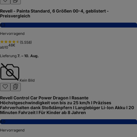
Revell - Painta Standard, 6 Größen 00-4, geblistert -
Preisvergleich
8,3
Hervorragend
(
5.558
)
48
€
ab
10
Lieferung
7. – 10. Aug.
Kein Bild
Revell Control Car Power Dragon I Rasante
Höchstgeschwindigkeit von bis zu 25 km/h I Präzises
Fahrverhalten dank Stoßdämpfern I Langlebiger Li-Ion Akku I 20
Minuten Fahrzeit I Für Kinder ab 8 Jahren
8,0
Hervorragend