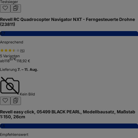
Testsieger
Revell RC Quadrocopter Navigator NXT - Ferngesteuerte Drohne
(23811)
6,7
Ansprechend
(
5
)
5
Varianten
67
€
ab
118
118,92 €
Lieferung
7. – 11. Aug.
Kein Bild
Revell easy click, 05499 BLACK PEARL, Modellbausatz, Maßstab
1:150, 26cm
7,6
Empfehlenswert