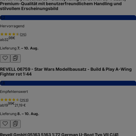
Premium-Qualität mit benutzerfreundlichem Handling und
stilvollem Erscheinungsbild
8,2
Hervorragend
(
25
)
98
€
ab
32
Lieferung
7. – 10. Aug.
REVELL 06759 - Star Wars Modellbausatz - Build & Play A-Wing
Fighter rot 1:44
7,6
Empfehlenswert
(
253
)
99
€
ab
19
21,19 €
Lieferung
8. – 10. Aug.
Revell GmbH 05163 5163 1:72 German U-Boot Typ VII C/41