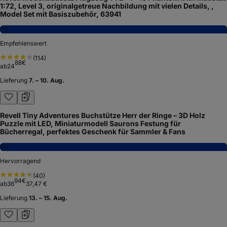
1:72, Level 3, originalgetreue Nachbildung mit vielen Details, ,
Model Set mit Basiszubehör, 63941
7,5
Empfehlenswert
(
114
)
88
€
ab
24
Lieferung
7. – 10. Aug.
Revell Tiny Adventures Buchstütze Herr der Ringe – 3D Holz
Puzzle mit LED, Miniaturmodell Saurons Festung für
Bücherregal, perfektes Geschenk für Sammler & Fans
8,0
Hervorragend
(
40
)
94
€
ab
36
37,47 €
Lieferung
13. – 15. Aug.