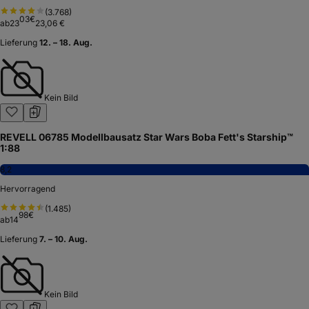
(
3.768
)
03
€
ab
23
23,06 €
Lieferung
12. – 18. Aug.
Kein Bild
REVELL 06785 Modellbausatz Star Wars Boba Fett's Starship™
1:88
8,2
Hervorragend
(
1.485
)
98
€
ab
14
Lieferung
7. – 10. Aug.
Kein Bild