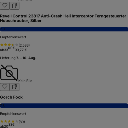
Revell Control 23817 Anti-Crash Heli Interceptor Ferngesteuerter
Hubschrauber, Silber
7,0
Empfehlenswert
(
2.583
)
00
€
ab
33
33,77 €
Lieferung
7. – 10. Aug.
Kein Bild
Gorch Fock
7,8
Empfehlenswert
(
89
)
33
€
ab
20