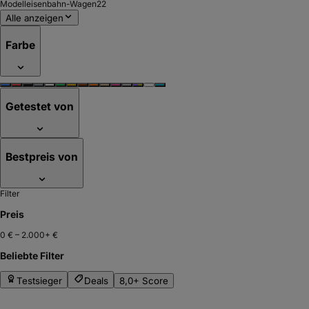
Modelleisenbahn-Wagen
22
Alle anzeigen
Farbe
Getestet von
Bestpreis von
Filter
Preis
0 €
–
2.000+ €
Beliebte Filter
Testsieger
Deals
8,0+ Score