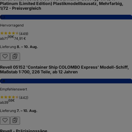
Platinum (Limited Edition) Plastikmodellbausatz, Mehrfarbig,
1/72 - Preisvergleich
8,3
Hervorragend
(
449
)
99
€
ab
71
74,91 €
Lieferung
8. – 10. Aug.
Revell 05152 'Container Ship COLOMBO Express' Modell-Schiff,
Maßstab 1:700, 226 Teile, ab 12 Jahren
7,8
Empfehlenswert
(
442
)
68
€
ab
39
Lieferung
7. – 10. Aug.
Revell - Präzisionssäge