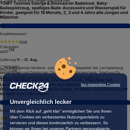
TOMY Toomies George & Dinosaurier Badeinsel, Baby-
Badespielzeug, spaßiges Bade-Accessoire und Wasserspiel für
Kinder, geeignet für 18 Monate, 2, 3 und 4 Jahre alte Jungen und
Mädchen
7,4
Empfehlenswert
(
358
)
5
Varianten
78
€
ab
20
Lieferung
11. – 12. Aug.
TOMY Toomies Versteck- und Quieck Eier, Stapeleier Set,
Lernspielzeug durch Farben und Quietschen, Das perfekte
Nur notwendige Cookies
Ostergeschenk, Spielzeug für Babys, Krabbler und kleine Kinder
im Alter von 6 Monaten +
Unvergleichlich lecker
7,2
Empfehlenswert
Mit dem Klick auf „geht klar” ermöglichen Sie uns Ihnen
über Cookies ein verbessertes Nutzungserlebnis zu
(
240
)
servieren und dieses kontinuierlich zu verbessern. So
3
Varianten
50
€
ab
21
22,40 €
können wir Ihnen bei unseren Partnern personalisierte