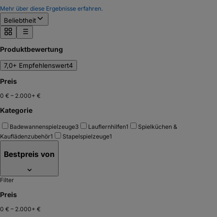
Mehr über diese Ergebnisse erfahren.
Beliebtheit
Produktbewertung
7,0+ Empfehlenswert
4
Preis
0 €
–
2.000+ €
Kategorie
Badewannenspielzeuge
3
Lauflernhilfen
1
Spielküchen &
Kauflädenzubehör
1
Stapelspielzeuge
1
Bestpreis von
Filter
Preis
0 €
–
2.000+ €