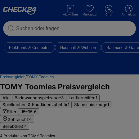
Aktivitäten
Merkzettel
Chat
Anmelden
Suchen oder fragen
Elektronik & Computer
Haushalt & Wohnen
Baumarkt & Gart
Preisvergleich
/
TOMY Toomies
TOMY Toomies Preisvergleich
Alle
Badewannenspielzeuge
3
Lauflernhilfen
1
Spielküchen & Kauflädenzubehör
1
Stapelspielzeuge
1
Filter
15–35 €
Gebraucht
Beliebtheit
4
Produkte von TOMY Toomies