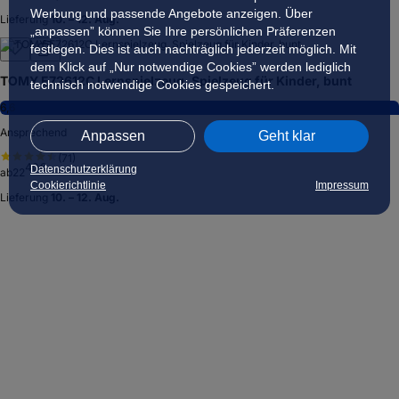
Werbung und passende Angebote anzeigen. Über
Lieferung
10. – 12. Aug.
„anpassen” können Sie Ihre persönlichen Präferenzen
festlegen. Dies ist auch nachträglich jederzeit möglich. Mit
dem Klick auf „Nur notwendige Cookies” werden lediglich
TOMY E72612C Lernspielzeug, Spielzeug für Kinder, bunt
technisch notwendige Cookies gespeichert.
6,6
Ansprechend
Anpassen
Geht klar
(
71
)
40
€
Datenschutzerklärung
ab
22
Cookierichtlinie
Impressum
Lieferung
10. – 12. Aug.