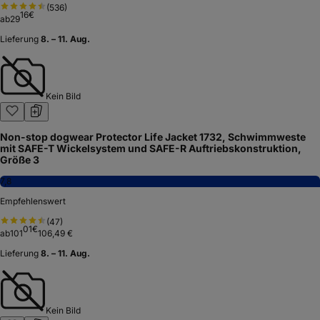
(
536
)
16
€
ab
29
Lieferung
8. – 11. Aug.
Kein Bild
Non-stop dogwear Protector Life Jacket 1732, Schwimmweste
mit SAFE-T Wickelsystem und SAFE-R Auftriebskonstruktion,
Größe 3
7,8
Empfehlenswert
(
47
)
01
€
ab
101
106,49 €
Lieferung
8. – 11. Aug.
Kein Bild