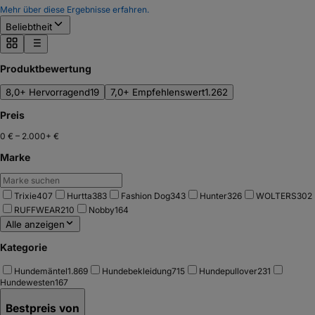
Mehr über diese Ergebnisse erfahren.
Beliebtheit
Produktbewertung
8,0+ Hervorragend
19
7,0+ Empfehlenswert
1.262
Preis
0 €
–
2.000+ €
Marke
Trixie
407
Hurtta
383
Fashion Dog
343
Hunter
326
WOLTERS
302
RUFFWEAR
210
Nobby
164
Alle anzeigen
Kategorie
Hundemäntel
1.869
Hundebekleidung
715
Hundepullover
231
Hundewesten
167
Bestpreis von