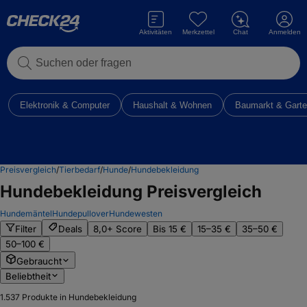
Aktivitäten
Merkzettel
Chat
Anmelden
Suchen oder fragen
Elektronik & Computer
Haushalt & Wohnen
Baumarkt & Gart
Preisvergleich
/
Tierbedarf
/
Hunde
/
Hundebekleidung
Hundebekleidung
Preisvergleich
Hundemäntel
Hundepullover
Hundewesten
Filter
Deals
8,0+ Score
Bis 15 €
15–35 €
35–50 €
50–100 €
Gebraucht
Beliebtheit
1.537
Produkte in Hundebekleidung