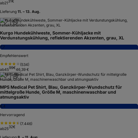
31
€
ab
21
Lieferung
11. – 13. Aug.
Kurgo Hundekühlweste, Sommer-Kühljacke mit
Verdunstungskühlung, reflektierenden Akzenten, grau, XL
7,7
Empfehlenswert
(
534
)
99
€
ab
45
46,39 €
MPS Medical Pet Shirt, Blau, Ganzkörper-Wundschutz für
mittelgroße Hunde, Größe M, maschinenwaschbar und
atmungsaktiv
8,4
Hervorragend
(
7.446
)
32
€
ab
25
Lieferung
8. – 11. Aug.