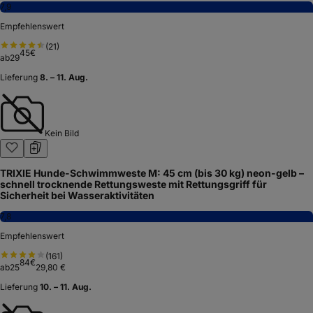
7,9
Empfehlenswert
(
21
)
45
€
ab
29
Lieferung
8. – 11. Aug.
Kein Bild
TRIXIE Hunde-Schwimmweste M: 45 cm (bis 30 kg) neon-gelb –
schnell trocknende Rettungsweste mit Rettungsgriff für
Sicherheit bei Wasseraktivitäten
7,8
Empfehlenswert
(
161
)
84
€
ab
25
29,80 €
Lieferung
10. – 11. Aug.