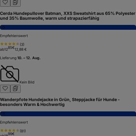
Cerda Hundepullover Batman, XXS Sweatshirt aus 65% Polyester
und 35% Baumwolle, warm und strapazierfähig
7,5
Empfehlenswert
(
3
)
85
€
ab
12
12,88 €
Lieferung
10. – 12. Aug.
Kein Bild
Wanderpfote Hundejacke in Grün, Steppjacke für Hunde -
besonders Warm & Hochwertig
7,5
Empfehlenswert
(
81
)
99
€
ab
18