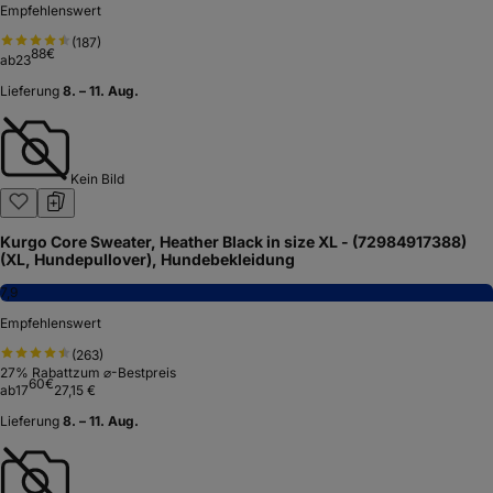
Empfehlenswert
(
187
)
88
€
ab
23
Lieferung
8. – 11. Aug.
Kein Bild
Kurgo Core Sweater, Heather Black in size XL - (72984917388)
(XL, Hundepullover), Hundebekleidung
7,9
Empfehlenswert
(
263
)
27
% Rabatt
zum ⌀-Bestpreis
60
€
ab
17
27,15 €
Lieferung
8. – 11. Aug.