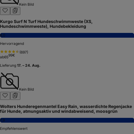
Kein Bild
Kurgo Surf N Turf Hundeschwimmweste (XS,
Hundeschwimmweste), Hundebekleidung
8,0
Hervorragend
(
697
)
99
€
ab
65
Lieferung
17. – 24. Aug.
Kein Bild
Wolters Hunderegenmantel Easy Rain, wasserdichte Regenjacke
für Hunde, atmungsaktiv und windabweisend, moosgrün
7,9
Empfehlenswert