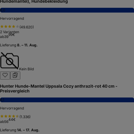
Hundemantel), Hundebekleidung
8,0
Hervorragend
(
49.620
)
2
Varianten
99
€
ab
39
Lieferung
8. – 11. Aug.
Kein Bild
Hunter Hunde-Mantel Uppsala Cozy anthrazit-rot 40 cm -
Preisvergleich
8,1
Hervorragend
(
1.336
)
44
€
ab
56
Lieferung
14. – 17. Aug.