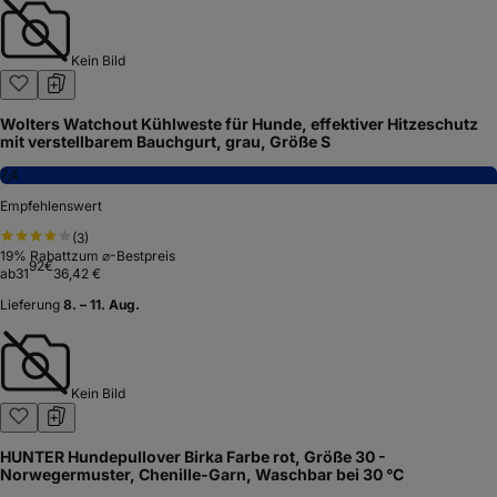
Kein Bild
Wolters Watchout Kühlweste für Hunde, effektiver Hitzeschutz
mit verstellbarem Bauchgurt, grau, Größe S
7,4
Empfehlenswert
(
3
)
19
% Rabatt
zum ⌀-Bestpreis
92
€
ab
31
36,42 €
Lieferung
8. – 11. Aug.
Kein Bild
HUNTER Hundepullover Birka Farbe rot, Größe 30 -
Norwegermuster, Chenille-Garn, Waschbar bei 30 °C