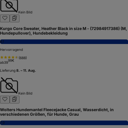
Kein Bild
Kurgo Core Sweater, Heather Black in size M - (72984917386) (M,
Hundepullover), Hundebekleidung
8,1
Hervorragend
(
688
)
99
€
ab
39
Lieferung
8. – 11. Aug.
Kein Bild
Wolters Hundemantel Fleecejacke Casual, Wasserdicht, in
verschiedenen Größen, für Hunde, Grau
7,9