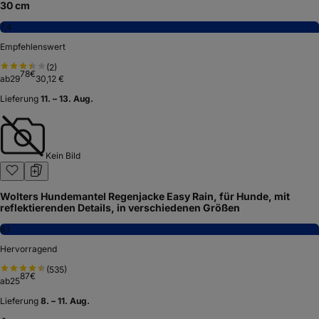
30 cm
7,4
Empfehlenswert
(
2
)
78
€
ab
29
30,12 €
Lieferung
11. – 13. Aug.
Kein Bild
Wolters Hundemantel Regenjacke Easy Rain, für Hunde, mit
reflektierenden Details, in verschiedenen Größen
8,1
Hervorragend
(
535
)
87
€
ab
25
Lieferung
8. – 11. Aug.