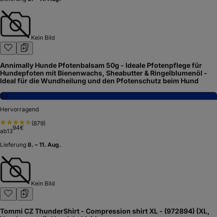
Kein Bild
Annimally Hunde Pfotenbalsam 50g - Ideale Pfotenpflege für
Hundepfoten mit Bienenwachs, Sheabutter & Ringelblumenöl -
Ideal für die Wundheilung und den Pfotenschutz beim Hund
8,4
Hervorragend
(
879
)
94
€
ab
13
Lieferung
8. – 11. Aug.
Kein Bild
Tommi CZ ThunderShirt - Compression shirt XL - (972894) (XL,