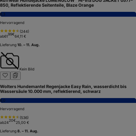
Ruffwear Hundejacke LUMENGLOW™ HI-VIS DOG JACKET 0577-
850, Reflektierende Seitenteile, Blaze Orange
8,3
Hervorragend
(
244
)
99
€
ab
61
64,11 €
Lieferung
10. – 11. Aug.
Kein Bild
Wolters Hundemantel Regenjacke Easy Rain, wasserdicht bis
Wassersäule 10.000 mm, reflektierend, schwarz
8,0
Hervorragend
(
536
)
20
€
ab
24
25,00 €
Lieferung
8. – 11. Aug.