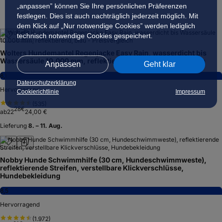
„anpassen” können Sie Ihre persönlichen Präferenzen
festlegen. Dies ist auch nachträglich jederzeit möglich. Mit
dem Klick auf „Nur notwendige Cookies” werden lediglich
technisch notwendige Cookies gespeichert.
Wolters Hundemantel Regenjacke Easy Rain, wasserdicht bis
Wassersäule 10.000 mm, reflektierend, blau - Preisvergleich
Anpassen
Geht klar
8,1
Datenschutzerklärung
Hervorragend
Cookierichtlinie
Impressum
(
535
)
28
€
ab
22
24,00 €
Lieferung
8. – 11. Aug.
Nobby Hunde Schwimmhilfe (30 cm, Hundeschwimmweste),
reflektierende Streifen, verstellbare Klickverschlüsse,
Hundebekleidung
8,5
Hervorragend
(
1.972
)