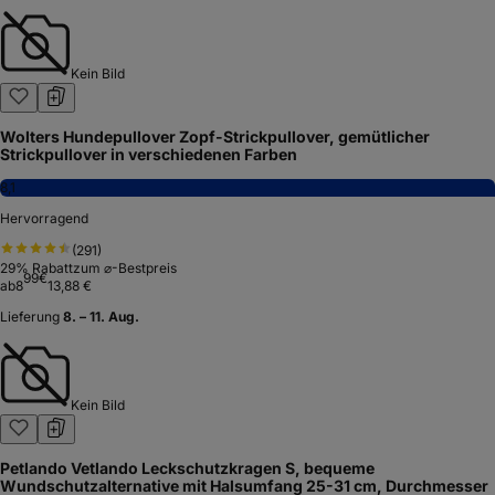
Kein Bild
Wolters Hundepullover Zopf-Strickpullover, gemütlicher
Strickpullover in verschiedenen Farben
8,1
Hervorragend
(
291
)
29
% Rabatt
zum ⌀-Bestpreis
99
€
ab
8
13,88 €
Lieferung
8. – 11. Aug.
Kein Bild
Petlando Vetlando Leckschutzkragen S, bequeme
Wundschutzalternative mit Halsumfang 25-31 cm, Durchmesser