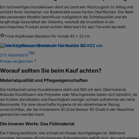
Ein hochwertiges Hundekissen dient als zentraler Rückzugsort im Alltag und
schützt Ihren Vierbeiner vor Bodenkälte sowie harten Oberflächen. Die Wahl
des passenden Modells beeinflusst maßgeblich die Schlafqualität und die
langfristige Gesundheit der Gelenke, weshalb die Investition in ein
durchdachtes Produkt einen echten Mehrwert für das Tierwohl darstellt.
Trixie Kopfkissen Bendson für Hunde 40 x 22 cm
Trixie Kopfkissen Bendson für Hunde 40 x
22 cm
78
€
21
% Rabatt
ab
13
Preise vergleichen
Worauf sollten Sie beim Kauf achten?
Materialqualität und Pflegeeigenschaften
Die Haltbarkeit eines Hundekissens steht und fällt mit dem Obermaterial.
Robuste Kunstfasern wie Polyester oder Mischgewebe haben sich bewährt, da
sie Krallen standhalten und Feuchtigkeit weniger schnell aufnehmen als reine
Baumwolle. Für eine dauerhafte Hygiene ist ein abnehmbarer Bezug
unverzichtbar, der bei mindestens 30 Grad (besser 60 Grad) in der Maschine
gewaschen werden kann.
Die inneren Werte: Das Füllmaterial
Die Füllung bestimmt, wie schnell ein Kissen durchgelegen ist. Während
günstige Varianten oft mit lockerem Polyestervlies gefüllt sind, das nach einiger