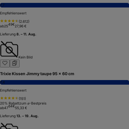
7,7
Empfehlenswert
(
2.612
)
49
€
ab
25
27,96 €
Lieferung
8. – 11. Aug.
Kein Bild
Trixie Kissen Jimmy taupe 95 × 60 cm
7,4
Empfehlenswert
(
151
)
20
% Rabatt
zum ⌀-Bestpreis
64
€
ab
47
55,33 €
Lieferung
13. – 19. Aug.