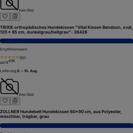
Kein Bild
TRIXIE orthopädisches Hundekissen "Vital Kissen Bendson, oval,
120 × 85 cm, dunkelgrau/hellgrau"- 36426
7,4
Empfehlenswert
(
82
)
49
€
ab
74
Lieferung
8. – 10. Aug.
Kein Bild
ZOLLNER Hundebett Hundekissen 60x90 cm, aus Polyester,
waschbar, tragbar, grau
7,1