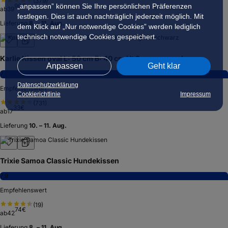
(
379
)
90
€
„anpassen” können Sie Ihre persönlichen Präferenzen
ab
39
festlegen. Dies ist auch nachträglich jederzeit möglich. Mit
Lieferung
8. – 11. Aug.
dem Klick auf „Nur notwendige Cookies” werden lediglich
technisch notwendige Cookies gespeichert.
Karlie Kissen oval L: 50 cm B: 40 cm H: 8 cm grau-schwarz
Anpassen
Geht klar
7,5
Datenschutzerklärung
Empfehlenswert
Cookierichtlinie
Impressum
(
731
)
33
€
ab
17
Lieferung
10. – 11. Aug.
Trixie Samoa Classic Hundekissen
7,9
Empfehlenswert
(
19
)
74
€
ab
42
Lieferung
8. – 11. Aug.