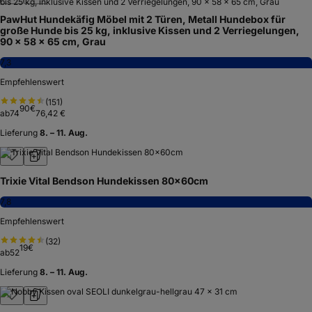
PawHut Hundekäfig Möbel mit 2 Türen, Metall Hundebox für
große Hunde bis 25 kg, inklusive Kissen und 2 Verriegelungen,
90 x 58 x 65 cm, Grau
7,3
Empfehlenswert
(
151
)
90
€
ab
74
76,42 €
Lieferung
8. – 11. Aug.
Trixie Vital Bendson Hundekissen 80x60cm
7,8
Empfehlenswert
(
32
)
19
€
ab
52
Lieferung
8. – 11. Aug.