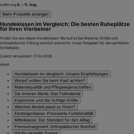
Lieferung
8. – 11. Aug.
Mehr Produkte anzeigen
Hundekissen im Vergleich: Die besten Ruheplätze
für Ihren Vierbeiner
Finden Sie das ideale Hundekissen: Worauf es bei Material, Größe und
orthopädischer Füllung wirklich ankommt. Unser Ratgeber für den perfekten
Schlafplatz.
Zuletzt aktualisiert:
17.04.2026
Inhalt
Hundekissen im Vergleich: Unsere Empfehlungen
Worauf sollten Sie beim Kauf achten?
Materialqualität und Pflegeeigenschaften
Die inneren Werte: Das Füllmaterial
Ergonomie und die richtige Größe
Welches Modell passt zu Ihnen?
Einsteigerklasse: Preiswerte Funktionalität
Mittelklasse: Der Standard für den Alltag
Premiumsegment: Orthopädischer Komfort
Häufig gestellte Fragen