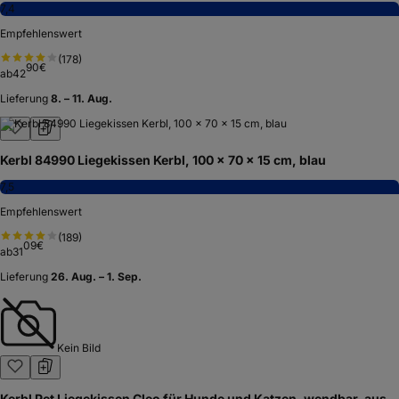
7,4
Empfehlenswert
(
178
)
90
€
ab
42
Lieferung
8. – 11. Aug.
Kerbl 84990 Liegekissen Kerbl, 100 x 70 x 15 cm, blau
7,5
Empfehlenswert
(
189
)
09
€
ab
31
Lieferung
26. Aug. – 1. Sep.
Kein Bild
Kerbl Pet Liegekissen Cleo für Hunde und Katzen, wendbar, aus