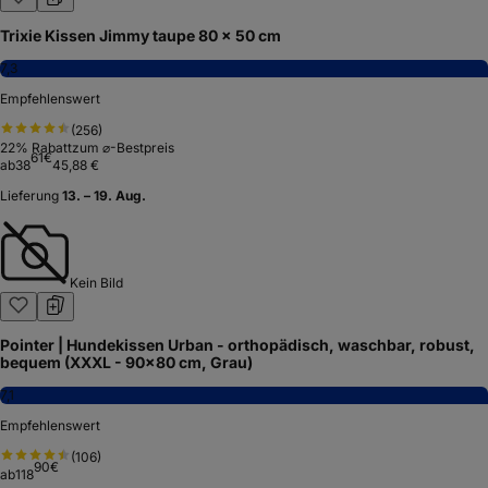
Trixie Kissen Jimmy taupe 80 × 50 cm
7,3
Empfehlenswert
(
256
)
22
% Rabatt
zum ⌀-Bestpreis
61
€
ab
38
45,88 €
Lieferung
13. – 19. Aug.
Kein Bild
Pointer | Hundekissen Urban - orthopädisch, waschbar, robust,
bequem (XXXL - 90x80 cm, Grau)
7,1
Empfehlenswert
(
106
)
90
€
ab
118