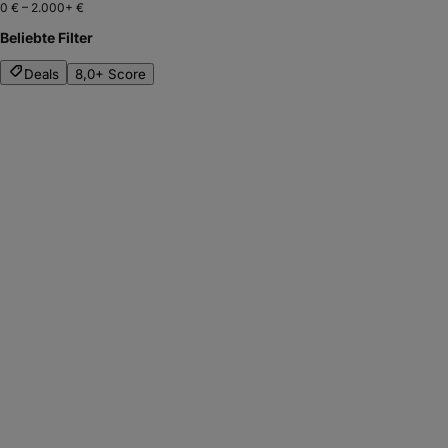
0 €
–
2.000+ €
Beliebte Filter
Deals
8,0+ Score