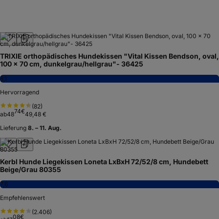
TRIXIE orthopädisches Hundekissen "Vital Kissen Bendson, oval,
100 × 70 cm, dunkelgrau/hellgrau"- 36425
8,1
Hervorragend
(
82
)
74
€
ab
48
49,48 €
Lieferung
8. – 11. Aug.
Kerbl Hunde Liegekissen Loneta LxBxH 72/52/8 cm, Hundebett
Beige/Grau 80355
7,6
Empfehlenswert
(
2.406
)
08
€