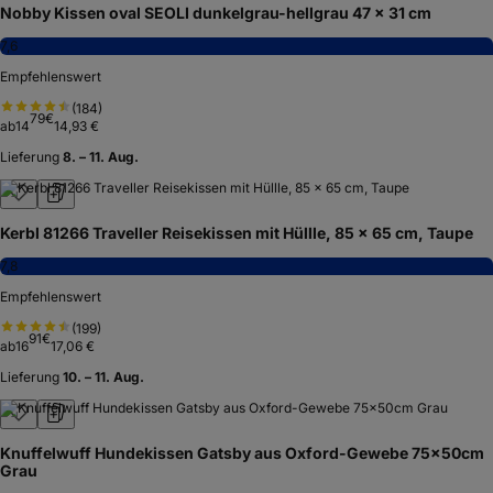
Nobby Kissen oval SEOLI dunkelgrau-hellgrau 47 x 31 cm
7,6
Empfehlenswert
(
184
)
79
€
ab
14
14,93 €
Lieferung
8. – 11. Aug.
Kerbl 81266 Traveller Reisekissen mit Hüllle, 85 x 65 cm, Taupe
7,8
Empfehlenswert
(
199
)
91
€
ab
16
17,06 €
Lieferung
10. – 11. Aug.
Knuffelwuff Hundekissen Gatsby aus Oxford-Gewebe 75x50cm
Grau