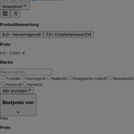
Beliebtheit
Produktbewertung
8,0+ Hervorragend
4
7,0+ Empfehlenswert
114
Preis
0 €
–
2.000+ €
Marke
Trixie
98
Flamingo
74
Nobby
53
Designed by Lotte
37
Beeztees
32
Hunter
26
Karlie
24
Alle anzeigen
Bestpreis von
Filter
Preis