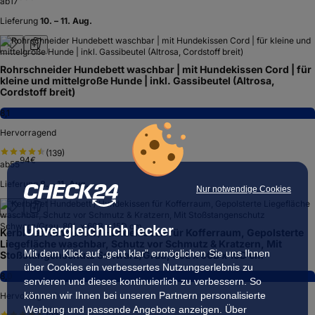
ab
17
Lieferung
10. – 11. Aug.
Rohrschneider Hundebett waschbar | mit Hundekissen Cord | für
kleine und mittelgroße Hunde | inkl. Gassibeutel (Altrosa,
Cordstoff breit)
8,1
Hervorragend
(
139
)
94
€
ab
55
Lieferung
8. – 11. Aug.
Nur notwendige Cookies
Unvergleichlich lecker
Kerbl Pet Hundebett / Hundekissen für Kofferraum, Gepolsterte
Liegefläche waschbar, Schutz vor Schmutz & Kratzern, Mit
Mit dem Klick auf „geht klar” ermöglichen Sie uns Ihnen
Stoßstangenschutz Schwarz/Grau, 80L x 60B x 15D cm
über Cookies ein verbessertes Nutzungserlebnis zu
8,0
servieren und dieses kontinuierlich zu verbessern. So
können wir Ihnen bei unseren Partnern personalisierte
Hervorragend
Werbung und passende Angebote anzeigen. Über