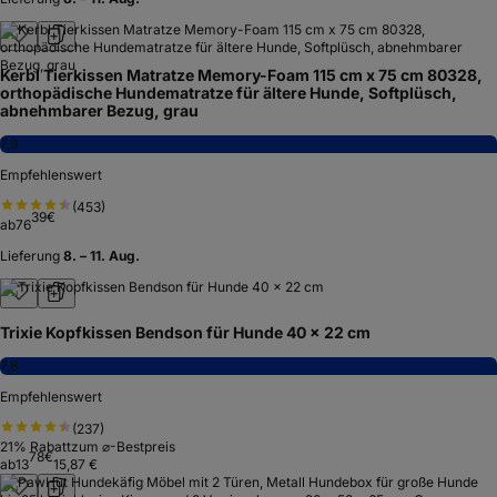
Kerbl Tierkissen Matratze Memory-Foam 115 cm x 75 cm 80328,
orthopädische Hundematratze für ältere Hunde, Softplüsch,
abnehmbarer Bezug, grau
7,9
Empfehlenswert
(
453
)
39
€
ab
76
Lieferung
8. – 11. Aug.
Trixie Kopfkissen Bendson für Hunde 40 x 22 cm
7,8
Empfehlenswert
(
237
)
21
% Rabatt
zum ⌀-Bestpreis
78
€
ab
13
15,87 €