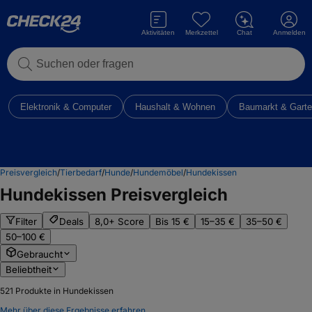
Aktivitäten
Merkzettel
Chat
Anmelden
Suchen oder fragen
Elektronik & Computer
Haushalt & Wohnen
Baumarkt & Gart
Preisvergleich
/
Tierbedarf
/
Hunde
/
Hundemöbel
/
Hundekissen
Hundekissen
Preisvergleich
Filter
Deals
8,0+ Score
Bis 15 €
15–35 €
35–50 €
50–100 €
Gebraucht
Beliebtheit
521
Produkte in Hundekissen
Mehr über diese Ergebnisse erfahren.