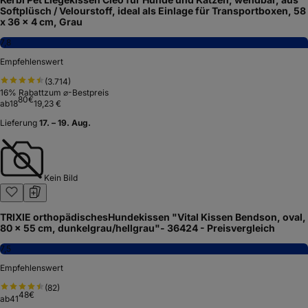
Softplüsch / Velourstoff, ideal als Einlage für Transportboxen, 58
x 36 x 4 cm, Grau
7,8
Empfehlenswert
(
3.714
)
16
% Rabatt
zum ⌀-Bestpreis
80
€
ab
18
19,23 €
Lieferung
17. – 19. Aug.
Kein Bild
TRIXIE orthopädischesHundekissen "Vital Kissen Bendson, oval,
80 × 55 cm, dunkelgrau/hellgrau"- 36424 - Preisvergleich
7,5
Empfehlenswert
(
82
)
48
€
ab
41