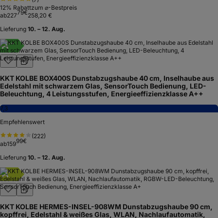
12
% Rabatt
zum ⌀-Bestpreis
79
€
ab
227
258,20 €
Lieferung
10. – 12. Aug.
A
+
+
KKT KOLBE BOX400S Dunstabzugshaube 40 cm, Inselhaube aus
Edelstahl mit schwarzem Glas, SensorTouch Bedienung, LED-
Beleuchtung, 4 Leistungsstufen, Energieeffizienzklasse A++
7,3
Empfehlenswert
(
222
)
99
€
ab
159
Lieferung
10. – 12. Aug.
A
+
KKT KOLBE HERMES-INSEL-908WM Dunstabzugshaube 90 cm,
kopffrei, Edelstahl & weißes Glas, WLAN, Nachlaufautomatik,