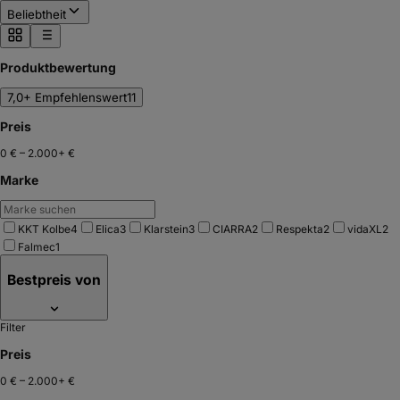
Beliebtheit
Produktbewertung
7,0+ Empfehlenswert
11
Preis
0 €
–
2.000+ €
Marke
KKT Kolbe
4
Elica
3
Klarstein
3
CIARRA
2
Respekta
2
vidaXL
2
Falmec
1
Bestpreis von
Filter
Preis
0 €
–
2.000+ €