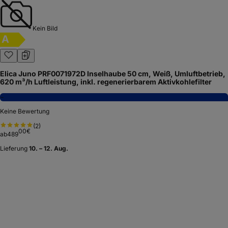
Kein Bild
A
Elica Juno PRF0071972D Inselhaube 50 cm, Weiß, Umluftbetrieb,
620 m³/h Luftleistung, inkl. regenerierbarem Aktivkohlefilter
−
Keine Bewertung
(
2
)
00
€
ab
489
Lieferung
10. – 12. Aug.