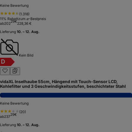
Keine Bewertung
(
1.318
)
11
% Rabatt
zum ⌀-Bestpreis
29
€
ab
202
228,36 €
Lieferung
10. – 12. Aug.
Kein Bild
D
vidaXL Inselhaube 55cm, Hängend mit Touch-Sensor LCD,
Kohlefilter und 3 Geschwindigkeitsstufen, beschichteter Stahl
−
Keine Bewertung
(
20
)
29
€
ab
237
Lieferung
10. – 12. Aug.