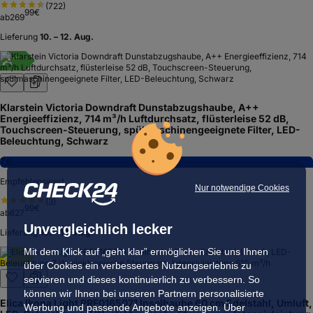
(
722
)
99
€
ab
269
Lieferung
10. – 12. Aug.
A
+
+
Klarstein Victoria Downdraft Dunstabzugshaube, A++
Energieeffizienz, 714 m³/h Luftdurchsatz, flüsterleise 52 dB,
Touchscreen-Steuerung, spülmaschinengeeignete Filter, LED-
Beleuchtung, Schwarz
7,6
Empfehlenswert
Nur notwendige Cookies
(
3
)
99
€
ab
627
Unvergleichlich lecker
Lieferung
10. – 12. Aug.
Mit dem Klick auf „geht klar” ermöglichen Sie uns Ihnen
A
über Cookies ein verbessertes Nutzungserlebnis zu
servieren und dieses kontinuierlich zu verbessern. So
können wir Ihnen bei unseren Partnern personalisierte
Elica Ikona Light PRF0165071 Inselhaube 60 cm Edelstahl, Umluft,
Werbung und passende Angebote anzeigen. Über