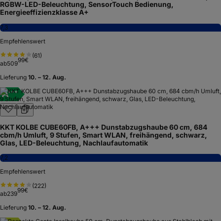
RGBW-LED-Beleuchtung, SensorTouch Bedienung,
Energieeffizienzklasse A+
7,3
Empfehlenswert
(
61
)
99
€
ab
509
Lieferung
10. – 12. Aug.
A
+
+
+
KKT KOLBE CUBE60FB, A+++ Dunstabzugshaube 60 cm, 684
cbm/h Umluft, 9 Stufen, Smart WLAN, freihängend, schwarz,
Glas, LED-Beleuchtung, Nachlaufautomatik
7,2
Empfehlenswert
(
222
)
99
€
ab
239
Lieferung
10. – 12. Aug.