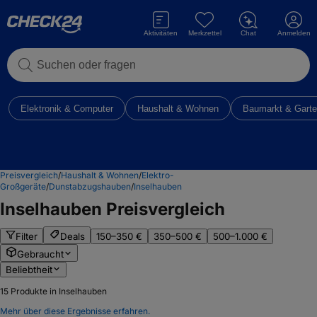
Aktivitäten
Merkzettel
Chat
Anmelden
Suchen oder fragen
Elektronik & Computer
Haushalt & Wohnen
Baumarkt & Gart
Preisvergleich
/
Haushalt & Wohnen
/
Elektro-
Großgeräte
/
Dunstabzugshauben
/
Inselhauben
Inselhauben
Preisvergleich
Filter
Deals
150–350 €
350–500 €
500–1.000 €
Gebraucht
Beliebtheit
15
Produkte in Inselhauben
Mehr über diese Ergebnisse erfahren.