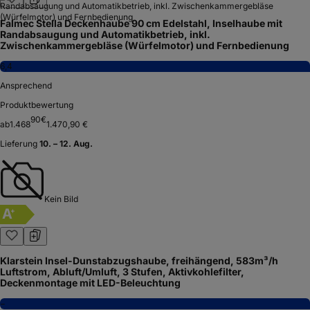
Falmec Stella Deckenhaube 90 cm Edelstahl, Inselhaube mit
Randabsaugung und Automatikbetrieb, inkl.
Zwischenkammergebläse (Würfelmotor) und Fernbedienung
6,4
Ansprechend
Produktbewertung
90
€
ab
1.468
1.470,90 €
Lieferung
10. – 12. Aug.
Kein Bild
A
+
Klarstein Insel-Dunstabzugshaube, freihängend, 583m³/h
Luftstrom, Abluft/Umluft, 3 Stufen, Aktivkohlefilter,
Deckenmontage mit LED-Beleuchtung
−