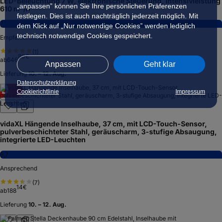
LED-Beleuchtung 7 W, elektronische Steuerung, Intensivleistung
„anpassen” können Sie Ihre persönlichen Präferenzen
610 m³/h
festlegen. Dies ist auch nachträglich jederzeit möglich. Mit
7,1
dem Klick auf „Nur notwendige Cookies” werden lediglich
technisch notwendige Cookies gespeichert.
Empfehlenswert
(
1
)
80
€
ab
646
Anpassen
Geht klar
Lieferung
10. – 12. Aug.
Datenschutzerklärung
D
Cookierichtlinie
Impressum
vidaXL Hängende Inselhaube, 37 cm, mit LCD-Touch-Sensor,
pulverbeschichteter Stahl, geräuscharm, 3-stufige Absaugung,
integrierte LED-Leuchten
6,7
Ansprechend
(
7
)
14
€
ab
188
Lieferung
10. – 12. Aug.