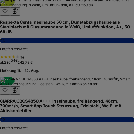
A
+
Respekta Centa Inselhaube 50 cm, Dunstabzugshaube aus
Stahlblech mit Glasumrandung in Weiß, Umluftfunktion, A+, 50 –
69 dB
7,3
Empfehlenswert
(
9
)
54
€
ab
230
242,75 €
Lieferung
11. – 12. Aug.
A
+
+
+
CIARRA CBCS4850 A+++ Inselhaube, freihängend, 48cm,
700m³/h, Smart App Touch Steuerung, Edelstahl, Weiß, mit
Aktivkohlefilter
7,0
Empfehlenswert