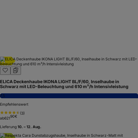
A
ELICA Deckenhaube IKONA LIGHT BL/F/60, Inselhaube in
Schwarz mit LED-Beleuchtung und 610 m³/h Intensivleistung
7,5
Empfehlenswert
(
3
)
90
€
ab
621
Lieferung
10. – 12. Aug.
A
+