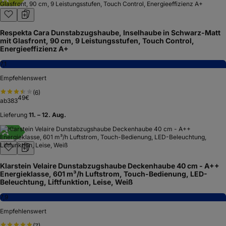
Respekta Cara Dunstabzugshaube, Inselhaube in Schwarz-Matt
mit Glasfront, 90 cm, 9 Leistungsstufen, Touch Control,
Energieeffizienz A+
7,1
Empfehlenswert
(
6
)
49
€
ab
383
Lieferung
11. – 12. Aug.
A
+
+
Klarstein Velaire Dunstabzugshaube Deckenhaube 40 cm - A++
Energieklasse, 601 m³/h Luftstrom, Touch-Bedienung, LED-
Beleuchtung, Liftfunktion, Leise, Weiß
7,9
Empfehlenswert
(
7
)