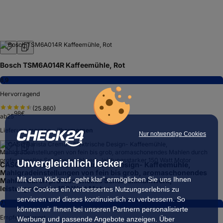
Bosch TSM6A014R Kaffeemühle, Rot
8,9
Hervorragend
(
25.860
)
98
€
ab
25
Lieferung
morgen – übermorgen
Nur notwendige Cookies
Unvergleichlich lecker
CASO Barista Crema - Elektrische Design- Kaffeemühle,
Mahlgradeinstellungen von fein bis grob, aromaschonendes
Mit dem Klick auf „geht klar” ermöglichen Sie uns Ihnen
Mahlen durch professionelles Scheibenmahlwerk,
leistungsstarker 150 Watt Motor
über Cookies ein verbessertes Nutzungserlebnis zu
servieren und dieses kontinuierlich zu verbessern. So
7,1
können wir Ihnen bei unseren Partnern personalisierte
Empfehlenswert
Werbung und passende Angebote anzeigen. Über