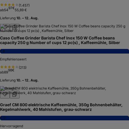
(
1.457
)
97
€
ab
54
55,89 €
Lieferung
10. – 12. Aug.
Caso Coffee Grinder Barista Chef Inox 150 W Coffee beans
capacity 250 g Number of cups 12 pc(s) , Kaffeemühle, Silber
7,9
Empfehlenswert
(
213
)
98
€
ab
89
Lieferung
10. – 12. Aug.
Testsieger
Graef CM 800 elektrische Kaffeemühle, 350g Bohnenbehälter,
Kegelmahlwerk, 40 Mahlstufen, grau-schwarz
8,0
Hervorragend