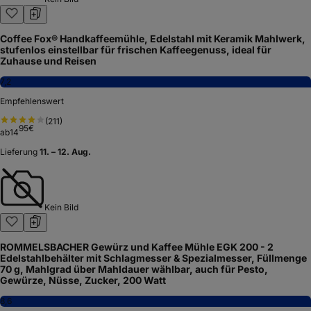
Coffee Fox® Handkaffeemühle, Edelstahl mit Keramik Mahlwerk,
stufenlos einstellbar für frischen Kaffeegenuss, ideal für
Zuhause und Reisen
7,2
Empfehlenswert
(
211
)
95
€
ab
14
Lieferung
11. – 12. Aug.
Kein Bild
ROMMELSBACHER Gewürz und Kaffee Mühle EGK 200 - 2
Edelstahlbehälter mit Schlagmesser & Spezialmesser, Füllmenge
70 g, Mahlgrad über Mahldauer wählbar, auch für Pesto,
Gewürze, Nüsse, Zucker, 200 Watt
8,6