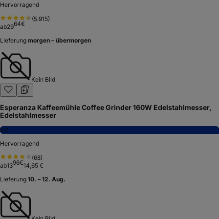
Hervorragend
(
5.915
)
64
€
ab
29
Lieferung
morgen – übermorgen
Kein Bild
Esperanza Kaffeemühle Coffee Grinder 160W Edelstahlmesser,
Edelstahlmesser
8,0
Hervorragend
(
68
)
96
€
ab
13
14,65 €
Lieferung
10. – 12. Aug.
Kein Bild