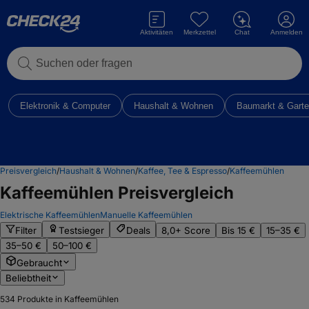
Aktivitäten
Merkzettel
Chat
Anmelden
Suchen oder fragen
Elektronik & Computer
Haushalt & Wohnen
Baumarkt & Gart
Preisvergleich
/
Haushalt & Wohnen
/
Kaffee, Tee & Espresso
/
Kaffeemühlen
Kaffeemühlen
Preisvergleich
Elektrische Kaffeemühlen
Manuelle Kaffeemühlen
Filter
Testsieger
Deals
8,0+ Score
Bis 15 €
15–35 €
35–50 €
50–100 €
Gebraucht
Beliebtheit
534
Produkte in Kaffeemühlen