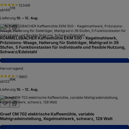
(
3.549
)
51
€
ab
149
Lieferung
10. – 12. Aug.
ROMMELSBACHER Kaffeemühle EKM 500 - Kegelmahlwerk,
Präzisions-Waage, Halterung für Siebträger, Mahlgrad in 39
Stufen, 5 Funktionstasten für individuelle und flexible Nutzung,
Schwarz/Edelstahl
8,1
Hervorragend
(
660
)
99
€
ab
122
Lieferung
10. – 12. Aug.
Testsieger
Graef CM 702 elektrische Kaffeemühle, variable
Mahlgradeinstellung, Kegelmahlwerk, schwarz, 128 Watt
8,3