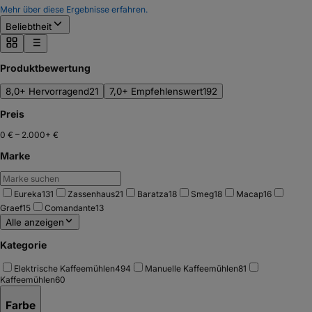
Mehr über diese Ergebnisse erfahren.
Beliebtheit
Produktbewertung
8,0+ Hervorragend
21
7,0+ Empfehlenswert
192
Preis
0 €
–
2.000+ €
Marke
Eureka
131
Zassenhaus
21
Baratza
18
Smeg
18
Macap
16
Graef
15
Comandante
13
Alle anzeigen
Kategorie
Elektrische Kaffeemühlen
494
Manuelle Kaffeemühlen
81
Kaffeemühlen
60
Farbe