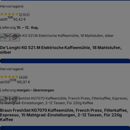
Hervorragend
(
2.102
)
16
€
ab
91
92,42 €
Lieferung
10. – 12. Aug.
De'Longhi KG 521.M Elektrische Kaffeemühle, 18 Mahlstufen,
silber
8,1
Hervorragend
(
426
)
00
€
ab
159
165,97 €
Lieferung
morgen – übermorgen
Braun FreshSet KG7070 Kaffeemühle, French Press, Filterkaffee,
Espresso, 15 Mahlgrad-Einstellungen, 2-12 Tassen, Für 220g
Kaffee
7,8