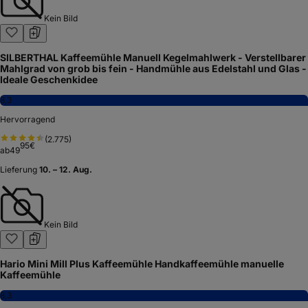
Kein Bild
SILBERTHAL Kaffeemühle Manuell Kegelmahlwerk - Verstellbarer
Mahlgrad von grob bis fein - Handmühle aus Edelstahl und Glas -
Ideale Geschenkidee
8,3
Hervorragend
(
2.775
)
95
€
ab
49
Lieferung
10. – 12. Aug.
Kein Bild
Hario Mini Mill Plus Kaffeemühle Handkaffeemühle manuelle
Kaffeemühle
8,3