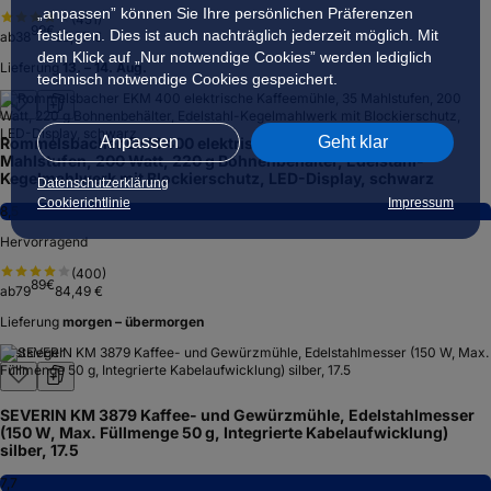
„anpassen” können Sie Ihre persönlichen Präferenzen
(
451
)
99
€
festlegen. Dies ist auch nachträglich jederzeit möglich. Mit
ab
38
39,07 €
dem Klick auf „Nur notwendige Cookies” werden lediglich
Lieferung
13. – 14. Aug.
technisch notwendige Cookies gespeichert.
Anpassen
Geht klar
Rommelsbacher EKM 400 elektrische Kaffeemühle, 35
Mahlstufen, 200 Watt, 220 g Bohnenbehälter, Edelstahl-
Kegelmahlwerk mit Blockierschutz, LED-Display, schwarz
Datenschutzerklärung
Cookierichtlinie
Impressum
8,5
Hervorragend
(
400
)
89
€
ab
79
84,49 €
Lieferung
morgen – übermorgen
Testsieger
SEVERIN KM 3879 Kaffee- und Gewürzmühle, Edelstahlmesser
(150 W, Max. Füllmenge 50 g, Integrierte Kabelaufwicklung)
silber, 17.5
7,7