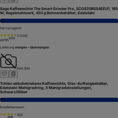
Sage Kaffeemühle The Smart Grinder Pro, SCG820BSS4EEU1, 165
W, Kegelmahlwerk, 450 g Bohnenbehälter, Edelstahl
8,2
Hervorragend
(
1.008
)
00
€
ab
195
Lieferung
morgen – übermorgen
Kein Bild
Tchibo akkubetriebene Kaffeemühle, Glas-Auffangbehälter,
Edelstahl-Mahlgradring, 5 Mahlgradeinstellungen,
Schwarz/Silber
7,6
Empfehlenswert
(
82
)
99
€