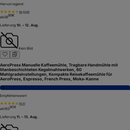
Hervorragend
(
8.106
)
89
€
ab
36
Lieferung
10. – 12. Aug.
Kein Bild
AeroPress Manuelle Kaffeemühle, Tragbare Handmühle mit
titanbeschichteten Kegelmahlwerken, 60
Mahlgradeinstellungen, Kompakte Reisekaffeemühle für
AeroPress, Espresso, French Press, Moka-Kanne
7,5
Empfehlenswert
(
52
)
90
€
ab
163
Lieferung
11. – 13. Aug.