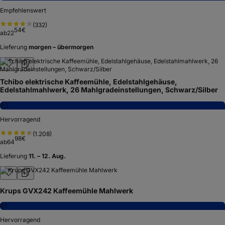
Empfehlenswert
(
332
)
54
€
ab
22
Lieferung
morgen – übermorgen
Tchibo elektrische Kaffeemühle, Edelstahlgehäuse,
Edelstahlmahlwerk, 26 Mahlgradeinstellungen, Schwarz/Silber
8,3
Hervorragend
(
1.208
)
98
€
ab
64
Lieferung
11. – 12. Aug.
Krups GVX242 Kaffeemühle Mahlwerk
8,1
Hervorragend