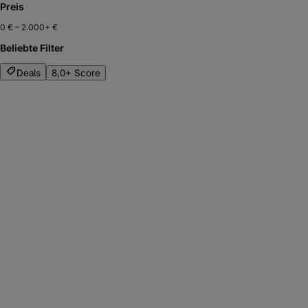
Preis
0 €
–
2.000+ €
Beliebte Filter
Deals
8,0+ Score