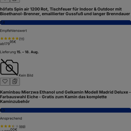
höfats Spin air 1200 Rot, Tischfeuer für Indoor & Outdoor mit
Bioethanol-Brenner, emaillierter Gussfuß und langer Brenndauer
7,4
Empfehlenswert
(
11
)
95
€
ab
179
Lieferung
15. – 18. Aug.
Kein Bild
Kaminbau Mierzwa Ethanol und Gelkamin Modell Madrid Deluxe -
Farbauswahl Eiche - Gratis zum Kamin das komplette
Kaminzubehör
6,5
Ansprechend
(
69
)
00
€