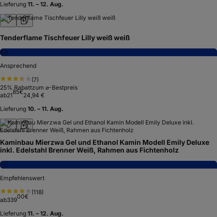
Lieferung
11. – 12. Aug.
Tenderflame Tischfeuer Lilly weiß weiß
6,9
Ansprechend
(
7
)
25
% Rabatt
zum ⌀-Bestpreis
85
€
ab
21
24,94 €
Lieferung
10. – 11. Aug.
Kaminbau Mierzwa Gel und Ethanol Kamin Modell Emily Deluxe
inkl. Edelstahl Brenner Weiß, Rahmen aus Fichtenholz
7,0
Empfehlenswert
(
118
)
00
€
ab
339
Lieferung
11. – 12. Aug.