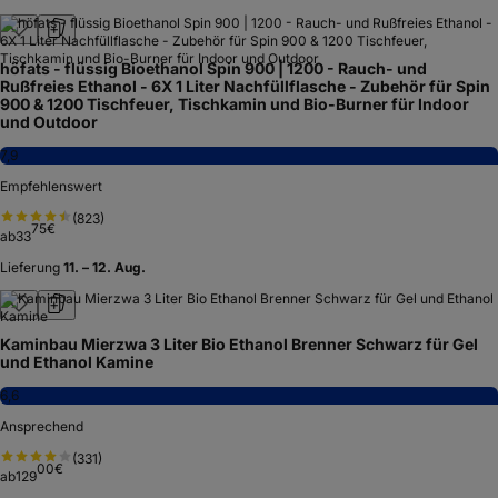
höfats - flüssig Bioethanol Spin 900 | 1200 - Rauch- und
Rußfreies Ethanol - 6X 1 Liter Nachfüllflasche - Zubehör für Spin
900 & 1200 Tischfeuer, Tischkamin und Bio-Burner für Indoor
und Outdoor
7,9
Empfehlenswert
(
823
)
75
€
ab
33
Lieferung
11. – 12. Aug.
Kaminbau Mierzwa 3 Liter Bio Ethanol Brenner Schwarz für Gel
und Ethanol Kamine
6,6
Ansprechend
(
331
)
00
€
ab
129