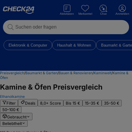
Aktivitäten
Merkzettel
Chat
Anmelden
Suchen oder fragen
Elektronik & Computer
Haushalt & Wohnen
Baumarkt & Gart
Preisvergleich
/
Baumarkt & Garten
/
Bauen & Renovieren
/
Kaminwelt
/
Kamine &
Öfen
Kamine & Öfen
Preisvergleich
Ethanolkamine
Filter
Deals
8,0+ Score
Bis 15 €
15–35 €
35–50 €
50–100 €
Gebraucht
Beliebtheit