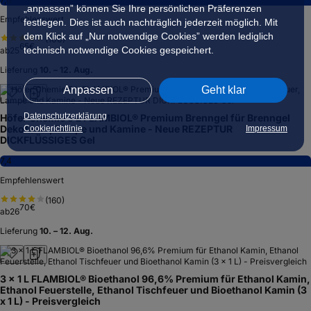
„anpassen” können Sie Ihre persönlichen Präferenzen
Empfehlenswert
festlegen. Dies ist auch nachträglich jederzeit möglich. Mit
dem Klick auf „Nur notwendige Cookies” werden lediglich
(
100
)
65
€
technisch notwendige Cookies gespeichert.
ab
25
Lieferung
10. – 12. Aug.
Anpassen
Geht klar
Datenschutzerklärung
Höfer Chemie 5 L FLAMBIOL® Premium Brenngel für Brenngel
Dekofeuer, Lampe und Kamine - Neue REZEPTUR
Cookierichtlinie
Impressum
DICKFLÜSSIGES Gel
7,4
Empfehlenswert
(
160
)
70
€
ab
26
Lieferung
10. – 12. Aug.
3 x 1 L FLAMBIOL® Bioethanol 96,6% Premium für Ethanol Kamin,
Ethanol Feuerstelle, Ethanol Tischfeuer und Bioethanol Kamin (3
x 1 L) - Preisvergleich