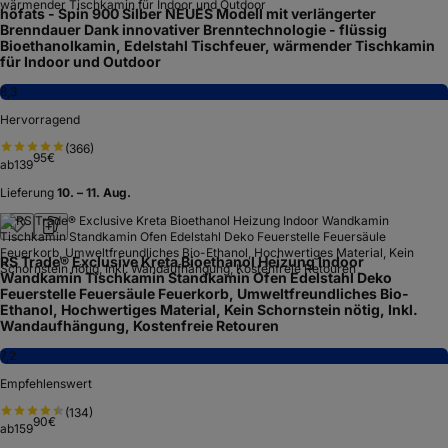
höfats - Spin 900 Silber NEUES Modell mit verlängerter
Brenndauer Dank innovativer Brenntechnologie - flüssig
Bioethanolkamin, Edelstahl Tischfeuer, wärmender Tischkamin
für Indoor und Outdoor
8,3
Hervorragend
(
366
)
95
€
ab
139
Lieferung
10. – 11. Aug.
RS Trade® Exclusive Kreta Bioethanol Heizung Indoor
Wandkamin Tischkamin Standkamin Ofen Edelstahl Deko
Feuerstelle Feuersäule Feuerkorb, Umweltfreundliches Bio-
Ethanol, Hochwertiges Material, Kein Schornstein nötig, Inkl.
Wandaufhängung, Kostenfreie Retouren
7,2
Empfehlenswert
(
134
)
90
€
ab
159