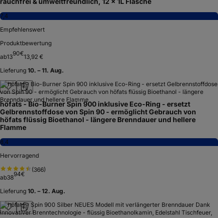
rauchfrei & umweltfreundlich, 12 x 1L Flasche
7,4
Empfehlenswert
Produktbewertung
90
€
ab
13
13,92 €
Lieferung
10. – 11. Aug.
höfats - Bio-Burner Spin 900 inklusive Eco-Ring - ersetzt
Gelbrennstoffdose von Spin 90 - ermöglicht Gebrauch von
höfats flüssig Bioethanol - längere Brenndauer und hellere
Flamme
8,4
Hervorragend
(
366
)
94
€
ab
38
Lieferung
10. – 12. Aug.