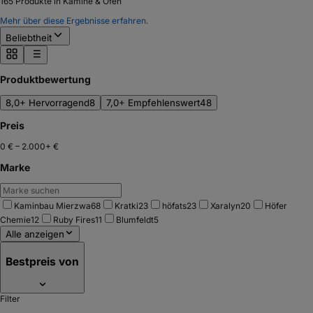
165
Produkte in Kamine & Öfen
Mehr über diese Ergebnisse erfahren.
Beliebtheit
Produktbewertung
8,0+ Hervorragend
8
7,0+ Empfehlenswert
48
Preis
0 €
–
2.000+ €
Marke
Kaminbau Mierzwa
68
Kratki
23
höfats
23
Xaralyn
20
Höfer
Chemie
12
Ruby Fires
11
Blumfeldt
5
Alle anzeigen
Bestpreis von
Filter