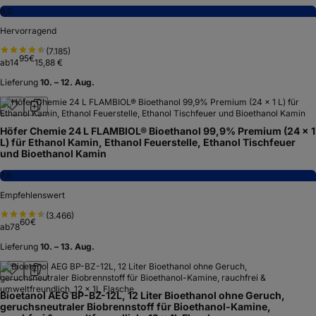
8,0
Hervorragend
(
7.185
)
95
€
ab
14
15,88 €
Lieferung
10. – 12. Aug.
Höfer Chemie 24 L FLAMBIOL® Bioethanol 99,9% Premium (24 x 1
L) für Ethanol Kamin, Ethanol Feuerstelle, Ethanol Tischfeuer
und Bioethanol Kamin
7,8
Empfehlenswert
(
3.466
)
60
€
ab
78
Lieferung
10. – 13. Aug.
Bioetanol AEG BP-BZ-12L, 12 Liter Bioethanol ohne Geruch,
geruchsneutraler Biobrennstoff für Bioethanol-Kamine,