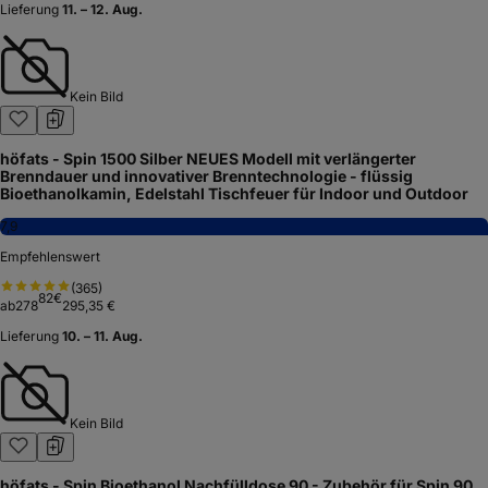
Lieferung
11. – 12. Aug.
Kein Bild
höfats - Spin 1500 Silber NEUES Modell mit verlängerter
Brenndauer und innovativer Brenntechnologie - flüssig
Bioethanolkamin, Edelstahl Tischfeuer für Indoor und Outdoor
7,9
Empfehlenswert
(
365
)
82
€
ab
278
295,35 €
Lieferung
10. – 11. Aug.
Kein Bild
höfats - Spin Bioethanol Nachfülldose 90 - Zubehör für Spin 90