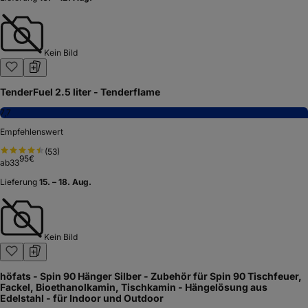
Kein Bild
TenderFuel 2.5 liter - Tenderflame
7,7
Empfehlenswert
(
53
)
95
€
ab
33
Lieferung
15. – 18. Aug.
Kein Bild
höfats - Spin 90 Hänger Silber - Zubehör für Spin 90 Tischfeuer,
Fackel, Bioethanolkamin, Tischkamin - Hängelösung aus
Edelstahl - für Indoor und Outdoor