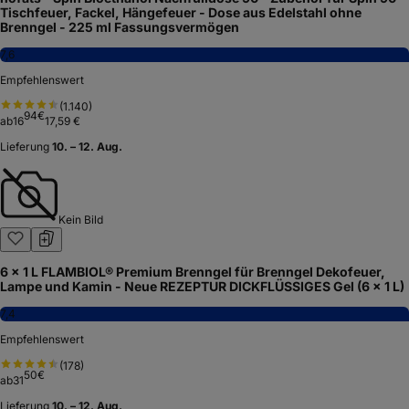
Tischfeuer, Fackel, Hängefeuer - Dose aus Edelstahl ohne
Brenngel - 225 ml Fassungsvermögen
7,6
Empfehlenswert
(
1.140
)
94
€
ab
16
17,59 €
Lieferung
10. – 12. Aug.
Kein Bild
6 x 1 L FLAMBIOL® Premium Brenngel für Brenngel Dekofeuer,
Lampe und Kamin - Neue REZEPTUR DICKFLÜSSIGES Gel (6 x 1 L)
7,4
Empfehlenswert
(
178
)
50
€
ab
31
Lieferung
10. – 12. Aug.