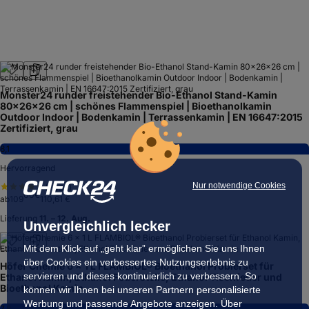
Monster24 runder freistehender Bio-Ethanol Stand-Kamin
80x26x26 cm | schönes Flammenspiel | Bioethanolkamin
Outdoor Indoor | Bodenkamin | Terrassenkamin | EN 16647:2015
Zertifiziert, grau
8,1
Hervorragend
Nur notwendige Cookies
(
1.034
)
00
€
ab
109
110,61 €
Lieferung
11. – 12. Aug.
Unvergleichlich lecker
Mit dem Klick auf „geht klar” ermöglichen Sie uns Ihnen
über Cookies ein verbessertes Nutzungserlebnis zu
Höfer Chemie 6 x 1 L FLAMBIOL® Bioethanol Probierset für
servieren und dieses kontinuierlich zu verbessern. So
Ethanol Kamin, Ethanol Feuerstelle, Ethanol Tischfeuer und
Bioethanol Kamin
können wir Ihnen bei unseren Partnern personalisierte
Werbung und passende Angebote anzeigen. Über
7,8