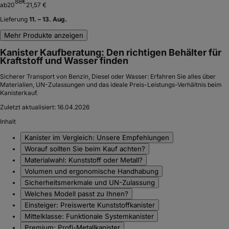
88
€
ab
20
21,57 €
Lieferung
11. – 13. Aug.
Mehr Produkte anzeigen
Kanister Kaufberatung: Den richtigen Behälter für
Kraftstoff und Wasser finden
Sicherer Transport von Benzin, Diesel oder Wasser: Erfahren Sie alles über
Materialien, UN-Zulassungen und das ideale Preis-Leistungs-Verhältnis beim
Kanisterkauf.
Zuletzt aktualisiert:
16.04.2026
Inhalt
Kanister im Vergleich: Unsere Empfehlungen
Worauf sollten Sie beim Kauf achten?
Materialwahl: Kunststoff oder Metall?
Volumen und ergonomische Handhabung
Sicherheitsmerkmale und UN-Zulassung
Welches Modell passt zu Ihnen?
Einsteiger: Preiswerte Kunststoffkanister
Mittelklasse: Funktionale Systemkanister
Premium: Profi-Metallkanister