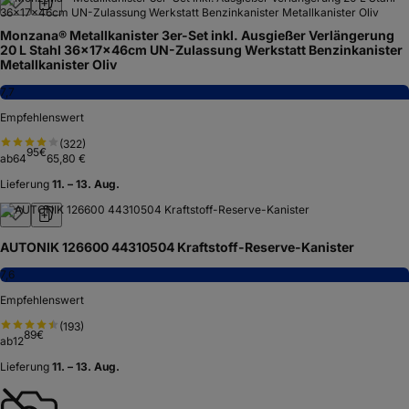
Monzana® Metallkanister 3er-Set inkl. Ausgießer Verlängerung
20 L Stahl 36x17x46cm UN-Zulassung Werkstatt Benzinkanister
Metallkanister Oliv
7,7
Empfehlenswert
(
322
)
95
€
ab
64
65,80 €
Lieferung
11. – 13. Aug.
AUTONIK 126600 44310504 Kraftstoff-Reserve-Kanister
7,6
Empfehlenswert
(
193
)
89
€
ab
12
Lieferung
11. – 13. Aug.