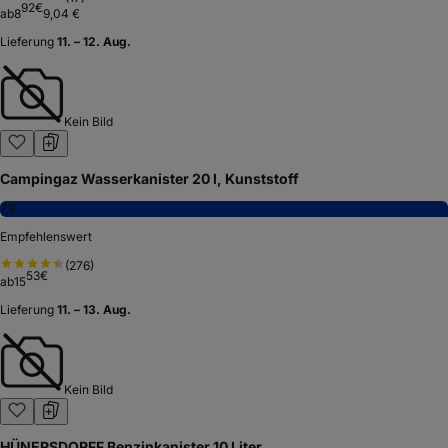
92
€
ab
8
9,04 €
Lieferung
11. – 12. Aug.
Kein Bild
Campingaz Wasserkanister 20 l, Kunststoff
7,8
Empfehlenswert
(
276
)
53
€
ab
15
Lieferung
11. – 13. Aug.
Kein Bild
HÜNERSDORFF Benzinkanister 10 Liter