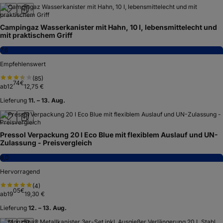
Campingaz Wasserkanister mit Hahn, 10 l, lebensmittelecht und
mit praktischem Griff
7,6
Empfehlenswert
(
85
)
74
€
ab
12
12,75 €
Lieferung
11. – 13. Aug.
Pressol Verpackung 20 l Eco Blue mit flexiblem Auslauf und UN-
Zulassung - Preisvergleich
8,0
Hervorragend
(
4
)
05
€
ab
19
19,30 €
Lieferung
12. – 13. Aug.