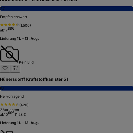
7,7
Empfehlenswert
(
1.500
)
88
€
ab
17
Lieferung
11. – 13. Aug.
Kein Bild
Hünersdorff Kraftstoffkanister 5 l
8,1
Hervorragend
(
420
)
2
Varianten
99
€
ab
10
11,28 €
Lieferung
11. – 13. Aug.