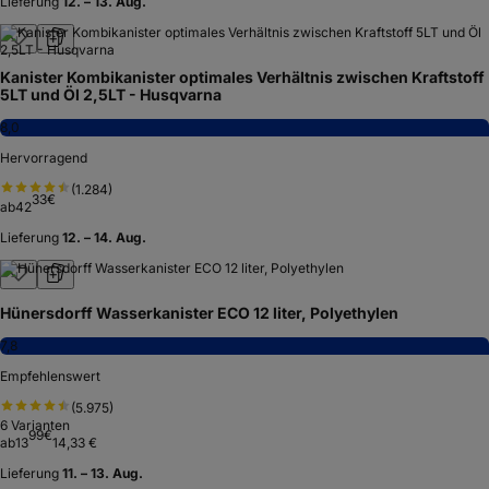
Lieferung
12. – 13. Aug.
Kanister Kombikanister optimales Verhältnis zwischen Kraftstoff
5LT und Öl 2,5LT - Husqvarna
8,0
Hervorragend
(
1.284
)
33
€
ab
42
Lieferung
12. – 14. Aug.
Hünersdorff Wasserkanister ECO 12 liter, Polyethylen
7,8
Empfehlenswert
(
5.975
)
6
Varianten
99
€
ab
13
14,33 €
Lieferung
11. – 13. Aug.