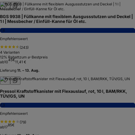
BGS 9938 | Füllkanne mit flexiblem Ausgussstutzen und Deckel |
1 l | Messbecher / Einfüll-Kanne für Öl etc.
7,6
Empfehlenswert
(
243
)
4
Varianten
12
% Rabatt
zum ⌀-Bestpreis
45
€
ab
10
11,41 €
Lieferung
11. – 13. Aug.
Pressol Kraftstoffkanister mit Flexauslauf, rot, 10 l, BAM/RKK,
TÜV/GS, UN
7,3
Empfehlenswert
(
79
)
85
€
ab
17