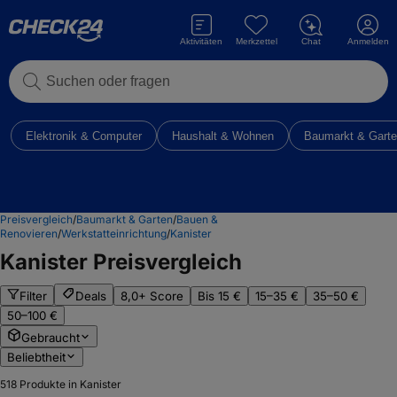
Aktivitäten
Merkzettel
Chat
Anmelden
Suchen oder fragen
Elektronik & Computer
Haushalt & Wohnen
Baumarkt & Gart
Preisvergleich
/
Baumarkt & Garten
/
Bauen &
Renovieren
/
Werkstatteinrichtung
/
Kanister
Kanister
Preisvergleich
Filter
Deals
8,0+ Score
Bis 15 €
15–35 €
35–50 €
50–100 €
Gebraucht
Beliebtheit
518
Produkte in Kanister