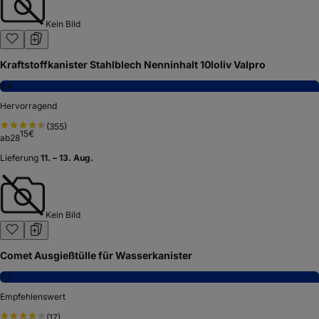
Kein Bild
Kraftstoffkanister Stahlblech Nenninhalt 10loliv Valpro
8,4
Hervorragend
(
355
)
15
€
ab
28
Lieferung
11. – 13. Aug.
Kein Bild
Comet Ausgießtülle für Wasserkanister
7,2
Empfehlenswert
(
17
)