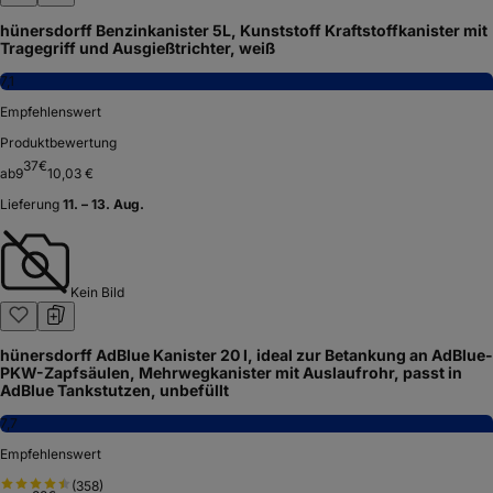
hünersdorff Benzinkanister 5L, Kunststoff Kraftstoffkanister mit
Tragegriff und Ausgießtrichter, weiß
7,1
Empfehlenswert
Produktbewertung
37
€
ab
9
10,03 €
Lieferung
11. – 13. Aug.
Kein Bild
hünersdorff AdBlue Kanister 20 l, ideal zur Betankung an AdBlue-
PKW-Zapfsäulen, Mehrwegkanister mit Auslaufrohr, passt in
AdBlue Tankstutzen, unbefüllt
7,7
Empfehlenswert
(
358
)