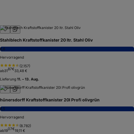
Stahlblech Kraftstoffkanister 20 ltr. Stahl Oliv
8,6
Hervorragend
(
2.157
)
87
€
ab
31
33,48 €
Lieferung
11. – 13. Aug.
hünersdorff Kraftstoffkanister 20l Profi olivgrün
8,5
Hervorragend
(
8.782
)
07
€
ab
19
19,11 €