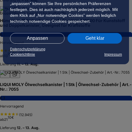
Lieferung
11. – 13. Aug.
„anpassen” können Sie Ihre persönlichen Präferenzen
festlegen. Dies ist auch nachträglich jederzeit möglich. Mit
dem Klick auf „Nur notwendige Cookies” werden lediglich
Hünersdorff Sicherheits-Einfüllsystem 819800 Für Kunststoff
technisch notwendige Cookies gespeichert.
und Doppelkanister, Geeignet für Kraftstoffe
8,0
Anpassen
Geht klar
Hervorragend
Datenschutzerklärung
(
3.435
)
96
€
Cookierichtlinie
Impressum
ab
13
Lieferung
11. – 13. Aug.
LIQUI MOLY Ölwechselkanister | 1 Stk | Ölwechsel-Zubehör | Art.-
Nr.: 7055
8,3
Hervorragend
(
12.945
)
10
€
ab
21
Lieferung
12. – 13. Aug.