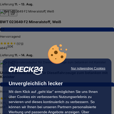
Lieferung
11. – 13. Aug.
BWT 023649 F2 Mineralstoff, Weiß
8,0
Hervorragend
(
173
)
50
€
ab
42
Lieferung
11. – 14. Aug.
Nur notwendige Cookies
Unitec Kanisteradapter für Dieselfahrzeuge zum betanken mit
Kanister
Unvergleichlich lecker
8,4
Mit dem Klick auf „geht klar” ermöglichen Sie uns Ihnen
Hervorragend
über Cookies ein verbessertes Nutzungserlebnis zu
(
4.093
)
servieren und dieses kontinuierlich zu verbessern. So
33
% Rabatt
zum ⌀-Bestpreis
30
€
können wir Ihnen bei unseren Partnern personalisierte
ab
8
10,29 €
Werbung und passende Angebote anzeigen. Über