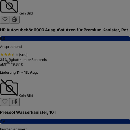
Kein Bild
HP Autozubehör 6900 Ausgußstutzen für Premium Kanister, Rot
6,8
Ansprechend
(
509
)
34
% Rabatt
zum ⌀-Bestpreis
20
€
ab
9
9,87 €
Lieferung
11. – 13. Aug.
Kein Bild
Pressol Wasserkanister, 10 l
7,9
Empfehlenswert