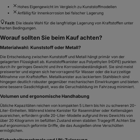
Hohes Eigengewicht im Vergleich zu Kunststoffmodellen
Anfällig für Innenkorrosion bei falscher Lagerung
Fazit:
Die ideale Wahl für die langfristige Lagerung von Kraftstoffen unter
harten Bedingungen.
Worauf sollten Sie beim Kauf achten?
Materialwahl: Kunststoff oder Metall?
Die Entscheidung zwischen Kunststoff und Metall hängt primär von der
gelagerten Flüssigkeit ab. Kunststoffkanister aus Polyethylen (HDPE) punkten
durch ihr geringes Gewicht und ihre Korrosionsbeständigkeit. Sie sind meist
preiswerter und eignen sich hervorragend für Wasser oder die kurzzeitige
Mitnahme von Kraftstoffen. Metallkanister aus lackiertem Stahlblech sind
hingegen deutlich robuster gegenüber mechanischen Einwirkungen und bieten
eine bessere Gasdichtigkeit, was die Geruchsbildung im Fahrzeug minimiert.
Volumen und ergonomische Handhabung
Übliche Kapazitäten reichen von kompakten 5 Litern bis hin zu schweren 20-
Liter-Einheiten. Während kleine Kanister für Rasenmäher oder Kettensägen
ausreichen, erfordern große 20-Liter-Modelle aufgrund ihres Gewichts von
über 20 Kilogramm im befüllten Zustand einen stabilen Tragegriff. Achten Sie
auf ergonomisch geformte Griffe, die das Ausgießen ohne Verschütten
ermöglichen.
Sicherheitsmerkmale und UN-Zulassung