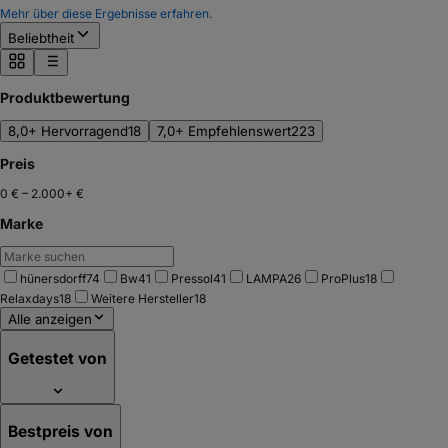
Mehr über diese Ergebnisse erfahren.
Beliebtheit
Produktbewertung
8,0+ Hervorragend
18
7,0+ Empfehlenswert
223
Preis
0 €
–
2.000+ €
Marke
hünersdorff
74
Bw
41
Pressol
41
LAMPA
26
ProPlus
18
Relaxdays
18
Weitere Hersteller
18
Alle anzeigen
Getestet von
Bestpreis von