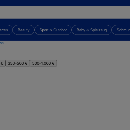
arten
Beauty
Sport & Outdoor
Baby & Spielzeug
Schmu
os
 €
350–500 €
500–1.000 €