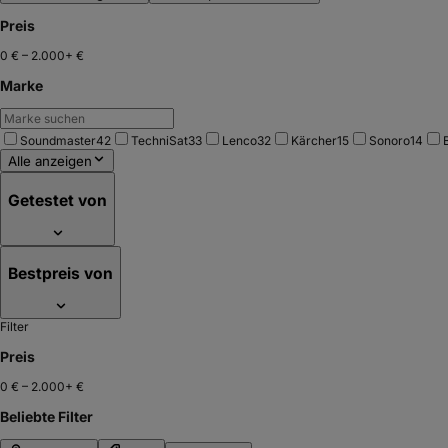
Preis
0 €
–
2.000+ €
Marke
Soundmaster
42
TechniSat
33
Lenco
32
Kärcher
15
Sonoro
14
Alle anzeigen
Getestet von
Bestpreis von
Filter
Preis
0 €
–
2.000+ €
Beliebte Filter