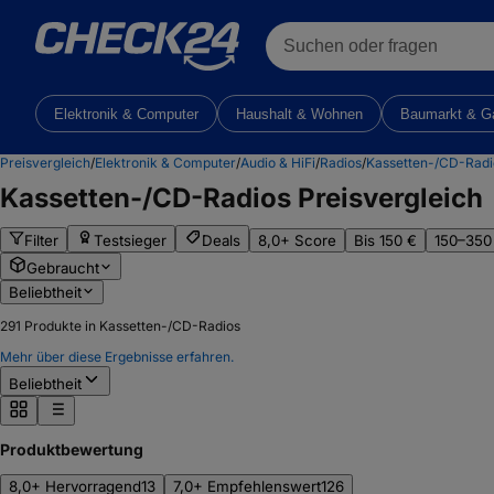
Suchen oder fragen
Elektronik & Computer
Haushalt & Wohnen
Baumarkt & G
Preisvergleich
/
Elektronik & Computer
/
Audio & HiFi
/
Radios
/
Kassetten-/CD-Radi
Kassetten-/CD-Radios
Preisvergleich
Filter
Testsieger
Deals
8,0+ Score
Bis 150 €
150–350
Gebraucht
Beliebtheit
291
Produkte in Kassetten-/CD-Radios
Mehr über diese Ergebnisse erfahren.
Beliebtheit
Produktbewertung
8,0+ Hervorragend
13
7,0+ Empfehlenswert
126