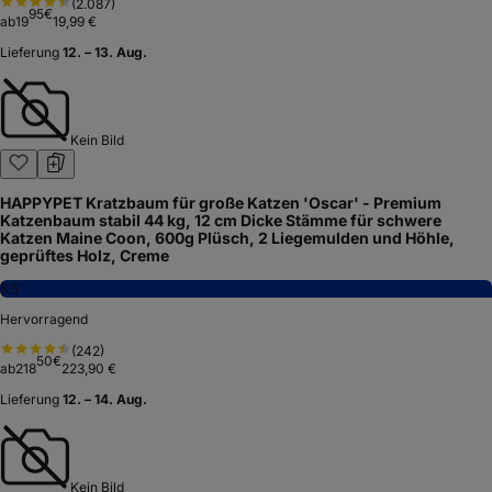
(
2.087
)
95
€
ab
19
19,99 €
Lieferung
12. – 13. Aug.
Kein Bild
HAPPYPET Kratzbaum für große Katzen 'Oscar' - Premium
Katzenbaum stabil 44 kg, 12 cm Dicke Stämme für schwere
Katzen Maine Coon, 600g Plüsch, 2 Liegemulden und Höhle,
geprüftes Holz, Creme
8,5
Hervorragend
(
242
)
50
€
ab
218
223,90 €
Lieferung
12. – 14. Aug.
Kein Bild