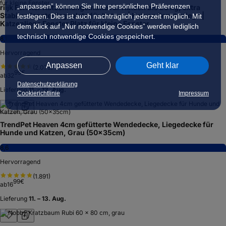
„anpassen” können Sie Ihre persönlichen Präferenzen
riijk Fenster Katzenhängematte für Katzen bis 23 kg, extra
Stabiler Fensterliegeplatz für Katzen | Katzen Fensterliege |
festlegen. Dies ist auch nachträglich jederzeit möglich. Mit
Katzenliege Fenster Platz für kleine Fenster
dem Klick auf „Nur notwendige Cookies” werden lediglich
technisch notwendige Cookies gespeichert.
8,1
Hervorragend
Anpassen
Geht klar
(
2.079
)
99
€
ab
32
Datenschutzerklärung
Lieferung
11. – 13. Aug.
Cookierichtlinie
Impressum
TrendPet Heaven 4cm gefütterte Wendedecke, Liegedecke für
Hunde und Katzen, Grau (50x35cm)
8,6
Hervorragend
(
1.891
)
99
€
ab
16
Lieferung
11. – 13. Aug.