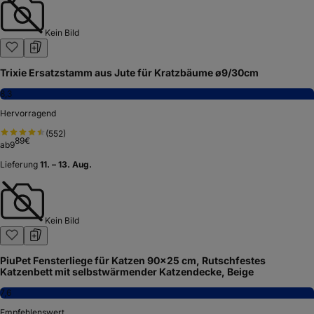
Kein Bild
Trixie Ersatzstamm aus Jute für Kratzbäume ø9/30cm
8,3
Hervorragend
(
552
)
89
€
ab
9
Lieferung
11. – 13. Aug.
Kein Bild
PiuPet Fensterliege für Katzen 90×25 cm, Rutschfestes
Katzenbett mit selbstwärmender Katzendecke, Beige
7,6
Empfehlenswert