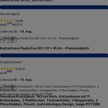
8,6
Hervorragend
(
446
)
25
€
ab
90
99,57 €
Lieferung
12. – 14. Aug.
Katzenhaus Paola Eco 60 x 51 x 41 cm - Preisvergleich
7,8
Empfehlenswert
(
1.803
)
99
€
ab
38
Lieferung
12. – 13. Aug.
Feandrea Kratzbaum, 143 cm hoch, Katzenbaum mit 11
Kratzsäulen, 2 Plattformen, 1 Katzenhöhle, 1 Hängematte, 2
Plüschbällen, Plüsch, mehrstöckiges Design, beige PCT15BE