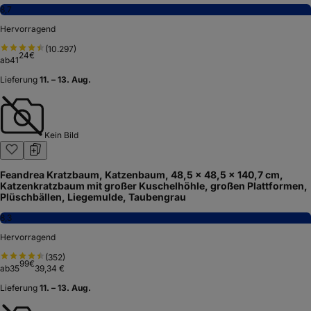
8,7
Hervorragend
(
10.297
)
24
€
ab
41
Lieferung
11. – 13. Aug.
Kein Bild
Feandrea Kratzbaum, Katzenbaum, 48,5 x 48,5 x 140,7 cm,
Katzenkratzbaum mit großer Kuschelhöhle, großen Plattformen,
Plüschbällen, Liegemulde, Taubengrau
8,3
Hervorragend
(
352
)
99
€
ab
35
39,34 €
Lieferung
11. – 13. Aug.