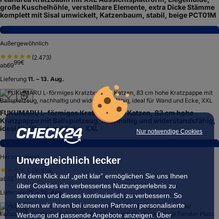
große Kuschelhöhle, verstellbare Elemente, extra Dicke Stämme
komplett mit Sisal umwickelt, Katzenbaum, stabil, beige PCT01M
9,0
Außergewöhnlich
(
2.473
)
99
€
ab
69
Lieferung
11. – 13. Aug.
FUKUMARU L-förmiges Kratzbrett für Katzen, 83 cm hohe
Kratzpappe mit Ballspielzeug, nachhaltig und widerstandsfähig,
ideal für Wand und Ecke, XXL
Nur notwendige Cookies
8,2
Hervorragend
Unvergleichlich lecker
(
16.519
)
79
€
Mit dem Klick auf „geht klar” ermöglichen Sie uns Ihnen
ab
32
über Cookies ein verbessertes Nutzungserlebnis zu
Lieferung
11. – 13. Aug.
servieren und dieses kontinuierlich zu verbessern. So
können wir Ihnen bei unseren Partnern personalisierte
Werbung und passende Angebote anzeigen. Über