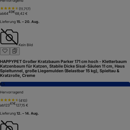
Hervorragend
(
11.717
)
49
€
ab
64
68,42 €
Lieferung
15. – 20. Aug.
Kein Bild
HAPPYPET Großer Kratzbaum Parker 171 cm hoch - Kletterbaum
Katzenbaum für Katzen, Stabile Dicke Sisal-Säulen 11 cm, Haus
Spieltunnel, große Liegemulden (Belastbar 15 kg), Spieltau &
Kratzrolle, Creme
8,5
Hervorragend
(
410
)
41
€
ab
123
127,15 €
Lieferung
12. – 14. Aug.