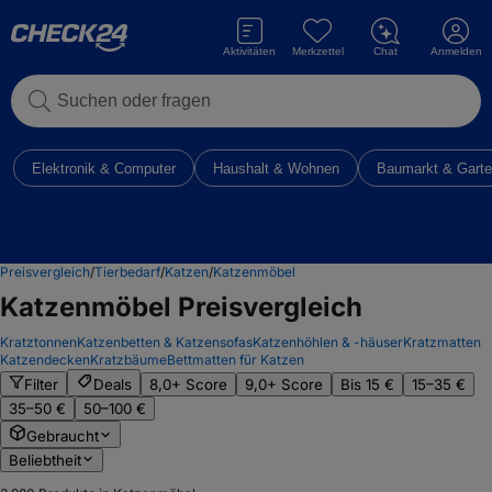
Aktivitäten
Merkzettel
Chat
Anmelden
Suchen oder fragen
Elektronik & Computer
Haushalt & Wohnen
Baumarkt & Gart
Preisvergleich
/
Tierbedarf
/
Katzen
/
Katzenmöbel
Katzenmöbel
Preisvergleich
Kratztonnen
Katzenbetten & Katzensofas
Katzenhöhlen & -häuser
Kratzmatten
Katzendecken
Kratzbäume
Bettmatten für Katzen
Filter
Deals
8,0+ Score
9,0+ Score
Bis 15 €
15–35 €
35–50 €
50–100 €
Gebraucht
Beliebtheit