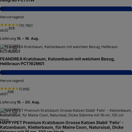
8,7
Hervorragend
(
10.760
)
30
€
ab
32
Lieferung
15. – 18. Aug.
FEANDREA Kratzbaum, Katzenbaum mit weichem Bezug,
Hellbraun PCT162M01
8,6
Hervorragend
(
1.916
)
59
€
ab
51
Lieferung
15. – 20. Aug.
HAPPYPET Premium Kratzbaum Grosse Katzen Stabil 'Felix' -
Katzenbaum, Kletterbaum, für Maine Coon, Natursisal, Dicke
Stämme mit 18 cm, 120 cm Hoch