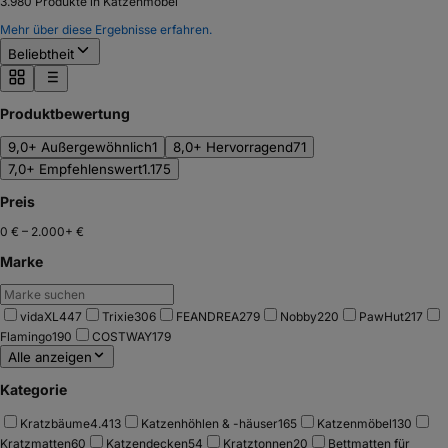
3.980
Produkte in Katzenmöbel
Mehr über diese Ergebnisse erfahren.
Beliebtheit
Produktbewertung
9,0+ Außergewöhnlich
1
8,0+ Hervorragend
71
7,0+ Empfehlenswert
1.175
Preis
0 €
–
2.000+ €
Marke
vidaXL
447
Trixie
306
FEANDREA
279
Nobby
220
PawHut
217
Flamingo
190
COSTWAY
179
Alle anzeigen
Kategorie
Kratzbäume
4.413
Katzenhöhlen & -häuser
165
Katzenmöbel
130
Kratzmatten
60
Katzendecken
54
Kratztonnen
20
Bettmatten für