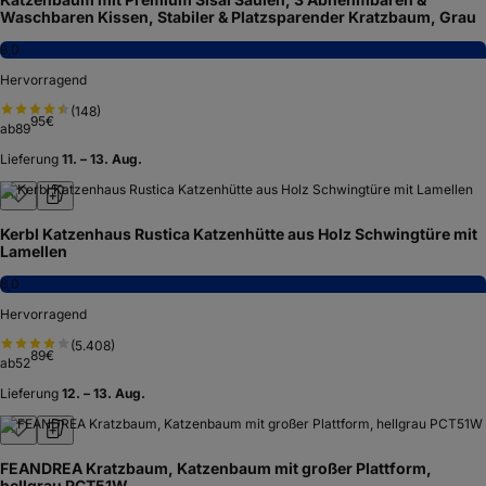
Waschbaren Kissen, Stabiler & Platzsparender Kratzbaum, Grau
8,0
Hervorragend
(
148
)
95
€
ab
89
Lieferung
11. – 13. Aug.
Kerbl Katzenhaus Rustica Katzenhütte aus Holz Schwingtüre mit
Lamellen
8,0
Hervorragend
(
5.408
)
89
€
ab
52
Lieferung
12. – 13. Aug.
FEANDREA Kratzbaum, Katzenbaum mit großer Plattform,
hellgrau PCT51W