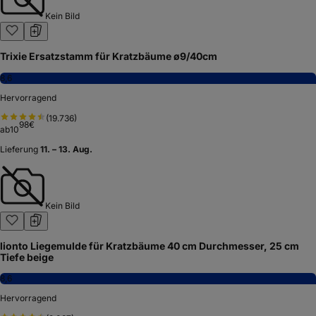
Kein Bild
Trixie Ersatzstamm für Kratzbäume ø9/40cm
8,6
Hervorragend
(
19.736
)
98
€
ab
10
Lieferung
11. – 13. Aug.
Kein Bild
lionto Liegemulde für Kratzbäume 40 cm Durchmesser, 25 cm
Tiefe beige
8,6
Hervorragend