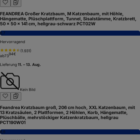
FEANDREA Großer Kratzbaum, M Katzenbaum, mit Höhle,
Hängematte, Plüschplattform, Tunnel, Sisalstämme, Kratzbrett,
50 x 50 x 141 cm, hellgrau-schwarz PCT02W
8,7
Hervorragend
(
1.931
)
94
€
ab
73
Lieferung
11. – 13. Aug.
Kein Bild
Feandrea Kratzbaum groß, 206 cm hoch, XXL Katzenbaum, mit
13 Kratzsäulen, 2 Plattformen, 2 Höhlen, Korb, Hängematte,
Plüschbälle, mehrstöckiger Katzenkratzbaum, hellgrau
PCT190W01
8,6