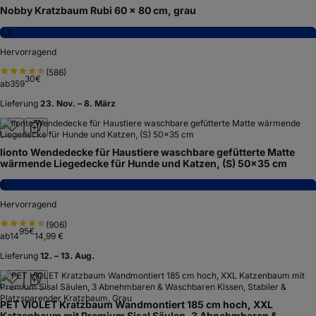
Nobby Kratzbaum Rubi 60 x 80 cm, grau
8,8
Hervorragend
(
586
)
30
€
ab
359
Lieferung
23. Nov. – 8. März
lionto Wendedecke für Haustiere waschbare gefütterte Matte
wärmende Liegedecke für Hunde und Katzen, (S) 50x35 cm
8,1
Hervorragend
(
906
)
95
€
ab
14
14,99 €
Lieferung
12. – 13. Aug.
PET VIOLET Kratzbaum Wandmontiert 185 cm hoch, XXL
Katzenbaum mit Premium Sisal Säulen, 3 Abnehmbaren &