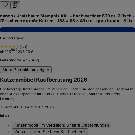
nanook Kratzbaum Memphis XXL - hochwertiger 600 gr. Plüsch -
für schwere große Katzen - 158 x 85 x 49 cm - grau braun - 51 kg
8,4
Hervorragend
(
171
)
90
€
ab
205
206,05 €
Lieferung
14. – 15. Aug.
Mehr Produkte anzeigen
Katzenmöbel Kaufberatung 2026
Hochwertige Katzenmöbel im Vergleich: Finden Sie den passenden Kratzbaum
oder Rückzugsort für Ihre Katze. Tipps zu Stabilität, Material und Preis-
Leistung.
Zuletzt aktualisiert:
03.04.2026
Inhalt
Katzenmöbel im Vergleich: Unsere Empfehlungen
Worauf sollten Sie beim Kauf achten?