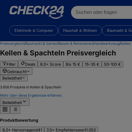
Suchen oder fragen
Elektronik & Computer
Haushalt & Wohnen
Baumarkt & G
Preisvergleich
/
Baumarkt & Garten
/
Bauen & Renovieren
/
Handwerkzeug
/
Kellen
Kellen & Spachteln
Preisvergleich
Filter
Deals
8,0+ Score
Bis 15 €
15–35 €
50–100 €
Gebraucht
Beliebtheit
3.656
Produkte in Kellen & Spachteln
Mehr über diese Ergebnisse erfahren.
Beliebtheit
Produktbewertung
8,0+ Hervorragend
41
7,0+ Empfehlenswert
1.053