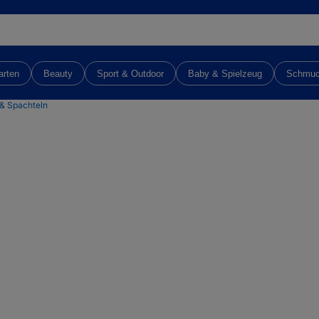
arten
Beauty
Sport & Outdoor
Baby & Spielzeug
Schmu
 & Spachteln