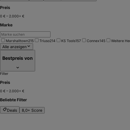
Preis
0 €
–
2.000+ €
Marke
Marshalltown
215
Triuso
214
KS Tools
157
Connex
145
Weitere Her
Alle anzeigen
Bestpreis von
Filter
Preis
0 €
–
2.000+ €
Beliebte Filter
Deals
8,0+ Score