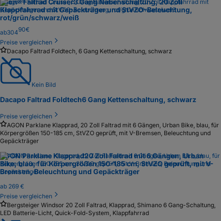
agon® Faltrad Cruiser
3 Gang Nabenschaltung, 20 Zoll
Klappfahrrad mit Gepäckträger und StVZO-Beleuchtung,
rot/grün/schwarz/weiß
90
€
ab
304
Preise vergleichen
Dacapo Faltrad Foldtech, 6 Gang Kettenschaltung, schwarz
Kein Bild
Dacapo Faltrad Foldtech
6 Gang Kettenschaltung, schwarz
Preise vergleichen
AGON Parklane Klapprad, 20 Zoll Faltrad mit 6 Gängen, Urban Bike, blau, für
Körpergrößen 150-185 cm, StVZO geprüft, mit V-Bremsen, Beleuchtung und
Gepäckträger
AGON Parklane Klapprad
20 Zoll Faltrad mit 6 Gängen, Urban
Bike, blau, für Körpergrößen 150-185 cm, StVZO geprüft, mit V-
Bremsen, Beleuchtung und Gepäckträger
ab
269 €
Preise vergleichen
Bergsteiger Windsor 20 Zoll Faltrad, Klapprad, Shimano 6 Gang-Schaltung,
LED Batterie-Licht, Quick-Fold-System, Klappfahrrad