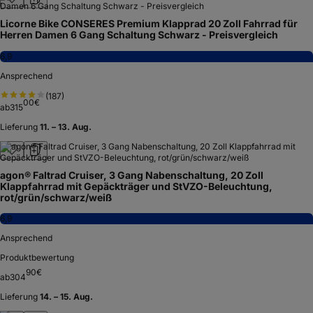
Licorne Bike CONSERES Premium Klapprad 20 Zoll Fahrrad für
Herren Damen 6 Gang Schaltung Schwarz - Preisvergleich
6,9
Ansprechend
(
187
)
00
€
ab
315
Lieferung
11. – 13. Aug.
agon® Faltrad Cruiser, 3 Gang Nabenschaltung, 20 Zoll
Klappfahrrad mit Gepäckträger und StVZO-Beleuchtung,
rot/grün/schwarz/weiß
6,9
Ansprechend
Produktbewertung
90
€
ab
304
Lieferung
14. – 15. Aug.