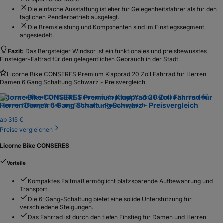
Die einfache Ausstattung ist eher für Gelegenheitsfahrer als für den
täglichen Pendlerbetrieb ausgelegt.
Die Bremsleistung und Komponenten sind im Einstiegssegment
angesiedelt.
Fazit:
Das Bergsteiger Windsor ist ein funktionales und preisbewusstes
Einsteiger-Faltrad für den gelegentlichen Gebrauch in der Stadt.
Licorne Bike CONSERES Premium Klapprad 20 Zoll Fahrrad für Herren
Damen 6 Gang Schaltung Schwarz - Preisvergleich
Licorne Bike CONSERES Premium Klapprad 20 Zoll Fahrrad für
Herren Damen 6 Gang Schaltung Schwarz - Preisvergleich
ab
315 €
Preise vergleichen
Licorne Bike CONSERES
Vorteile
Kompaktes Faltmaß ermöglicht platzsparende Aufbewahrung und
Transport.
Die 6-Gang-Schaltung bietet eine solide Unterstützung für
verschiedene Steigungen.
Das Fahrrad ist durch den tiefen Einstieg für Damen und Herren