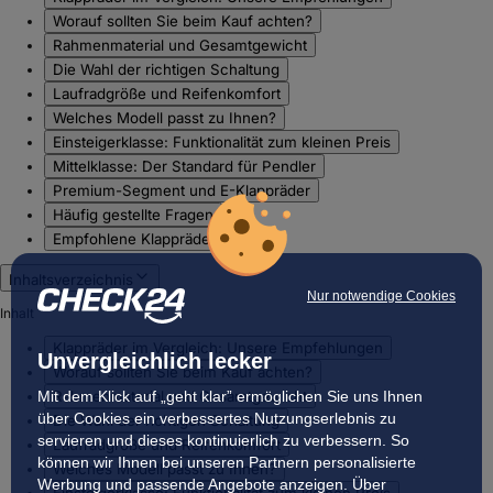
Worauf sollten Sie beim Kauf achten?
Rahmenmaterial und Gesamtgewicht
Die Wahl der richtigen Schaltung
Laufradgröße und Reifenkomfort
Welches Modell passt zu Ihnen?
Einsteigerklasse: Funktionalität zum kleinen Preis
Mittelklasse: Der Standard für Pendler
Premium-Segment und E-Klappräder
Häufig gestellte Fragen
Empfohlene Klappräder
Inhaltsverzeichnis
Nur notwendige Cookies
Inhalt
Klappräder im Vergleich: Unsere Empfehlungen
Unvergleichlich lecker
Worauf sollten Sie beim Kauf achten?
Rahmenmaterial und Gesamtgewicht
Mit dem Klick auf „geht klar” ermöglichen Sie uns Ihnen
über Cookies ein verbessertes Nutzungserlebnis zu
Die Wahl der richtigen Schaltung
servieren und dieses kontinuierlich zu verbessern. So
Laufradgröße und Reifenkomfort
können wir Ihnen bei unseren Partnern personalisierte
Welches Modell passt zu Ihnen?
Werbung und passende Angebote anzeigen. Über
Einsteigerklasse: Funktionalität zum kleinen Preis