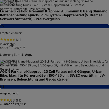
Licorne Bike Fold Premium Klapprad Aluminium 6 Gang Shimano
Kettenschaltung Quick-Fold-System Klappfahrrad (V-Bremse,
Schwarz/Anthrazit) - Preisvergleich
7,5
Empfehlenswert
(
26
)
2
Varianten
99
€
ab
374
375,51 €
Lieferung
11. – 13. Aug.
AGON Parklane Klapprad, 20 Zoll Faltrad mit 6 Gängen, Urban
Bike, blau, für Körpergrößen 150-185 cm, StVZO geprüft, mit V-
Bremsen, Beleuchtung und Gepäckträger
6,8
Ansprechend
(
88
)
00
€
ab
269
271,67 €