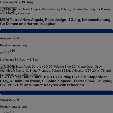
Lieferung
12. – 13. Aug.
MBM Faltrad New Angela, Retrodesign, 1 Gang, Kettenschaltung,
für Damen und Herren, klappbar
6,1
Ansprechend
Produktbewertung
94
€
ab
405
Lieferung
31. Aug. – 1. Sep.
U.GO Unisex-Adult Dare U•GO D7 Folding Bike 20" Klappräder,
Grey, Aluminium frame, S. Shine 7-speed, Tektro 855AL V-Brake,
CST 20"x1.75 anti-puncture tyres with reflection
6,1
Ansprechend
Produktbewertung
90
€