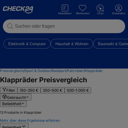
Aktivitäten
Merkzettel
Chat
Anmelden
Suchen oder fragen
Elektronik & Computer
Haushalt & Wohnen
Baumarkt & Gart
Preisvergleich
/
Sport & Outdoor
/
Radsport
/
Fahrräder
/
Klappräder
Klappräder
Preisvergleich
Filter
150–350 €
350–500 €
500–1.000 €
Gebraucht
Beliebtheit
13
Produkte in Klappräder
Mehr über diese Ergebnisse erfahren.
Beliebtheit