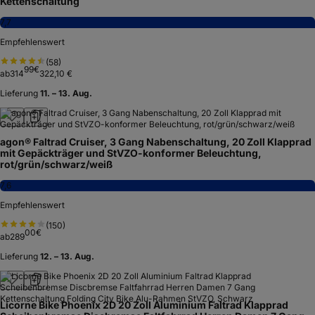
Kettenschaltung
7,7
Empfehlenswert
(
58
)
99
€
ab
314
322,10 €
Lieferung
11. – 13. Aug.
agon® Faltrad Cruiser, 3 Gang Nabenschaltung, 20 Zoll Klapprad
mit Gepäckträger und StVZO-konformer Beleuchtung,
rot/grün/schwarz/weiß
7,6
Empfehlenswert
(
150
)
00
€
ab
289
Lieferung
12. – 13. Aug.
Licorne Bike Phoenix 2D 20 Zoll Aluminium Faltrad Klapprad