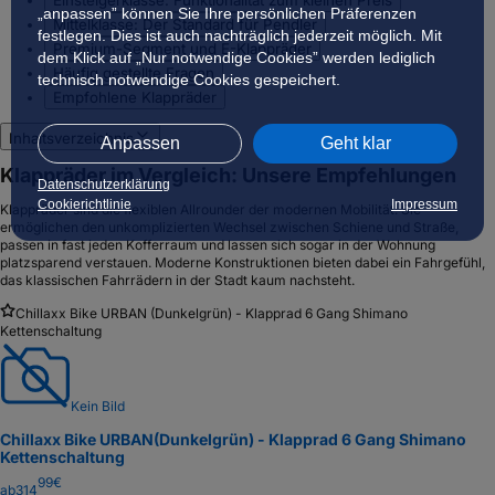
„anpassen” können Sie Ihre persönlichen Präferenzen
Mittelklasse: Der Standard für Pendler
festlegen. Dies ist auch nachträglich jederzeit möglich. Mit
Premium-Segment und E-Klappräder
dem Klick auf „Nur notwendige Cookies” werden lediglich
Häufig gestellte Fragen
technisch notwendige Cookies gespeichert.
Empfohlene Klappräder
Inhaltsverzeichnis
Anpassen
Geht klar
Klappräder im Vergleich: Unsere Empfehlungen
Datenschutzerklärung
Cookierichtlinie
Impressum
Klappräder sind die flexiblen Allrounder der modernen Mobilität. Sie
ermöglichen den unkomplizierten Wechsel zwischen Schiene und Straße,
passen in fast jeden Kofferraum und lassen sich sogar in der Wohnung
platzsparend verstauen. Moderne Konstruktionen bieten dabei ein Fahrgefühl,
das klassischen Fahrrädern in der Stadt kaum nachsteht.
Chillaxx Bike URBAN (Dunkelgrün) - Klapprad 6 Gang Shimano
Kettenschaltung
Kein Bild
Chillaxx Bike URBAN
(Dunkelgrün) - Klapprad 6 Gang Shimano
Kettenschaltung
99
€
ab
314