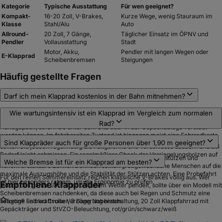
Kategorie
Typische Ausstattung
Für wen geeignet?
Kompakt-
16-20 Zoll, V-Brakes,
Kurze Wege, wenig Stauraum im
Klasse
Stahl/Alu
Auto
Allround-
20 Zoll, 7 Gänge,
Täglicher Einsatz im ÖPNV und
Pendler
Vollausstattung
Stadt
Motor, Akku,
Pendler mit langen Wegen oder
E-Klapprad
Scheibenbremsen
Steigungen
Häufig gestellte Fragen
Darf ich mein Klapprad kostenlos in der Bahn mitnehmen?
In der Regel ja. Bei der Deutschen Bahn und den meisten regionalen
Wie wartungsintensiv ist ein Klapprad im Vergleich zum normalen
Verkehrsverbünden gelten zusammengeklappte Fahrräder als kostenloses
Rad?
Handgepäck, sofern sie unter dem Sitz oder in der Gepäckablage verstaut
werden können. Im fahrbereiten Zustand ist hingegen meist eine Fahrradkarte
Die grundlegende Wartung von Kette und Bremsen ist identisch. Zusätzlich
Sind Klappräder auch für große Personen über 1,90 m geeignet?
erforderlich.
sollten Sie jedoch regelmäßig die Faltgelenke und Verschlüsse säubern und bei
Bedarf leicht schmieren. Ein regelmäßiger Check der Verriegelungsbolzen auf
Viele Modelle verfügen über sehr lange, ausziehbare Sattelstützen und
Welche Bremse ist für ein Klapprad am besten?
festen Sitz ist für die Sicherheit unerlässlich.
höhenverstellbare Lenker. Dennoch sollten großgewachsene Menschen auf die
maximale Auszugshöhe und die Stabilität der Stützen achten. Eine Probefahrt
Für den reinen Sommereinsatz reichen klassische V-Brakes völlig aus. Wer
ist hier besonders ratsam, um die Ergonomie zu prüfen.
Empfohlene Klappräder
jedoch das ganze Jahr über bei jedem Wetter pendelt, sollte über ein Modell mit
Scheibenbremsen nachdenken, da diese auch bei Regen und Schmutz eine
agon® Faltrad Cruiser, 3 Gang Nabenschaltung, 20 Zoll Klappfahrrad mit
sofortige und kraftvolle Verzögerung bieten.
Gepäckträger und StVZO-Beleuchtung, rot/grün/schwarz/weiß