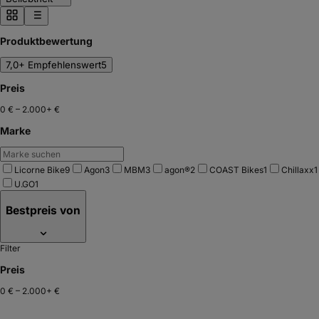
Produktbewertung
7,0+ Empfehlenswert
5
Preis
0 €
–
2.000+ €
Marke
Licorne Bike
9
Agon
3
MBM
3
agon®
2
COAST Bikes
1
Chillaxx
1
U.GO
1
Bestpreis von
Filter
Preis
0 €
–
2.000+ €