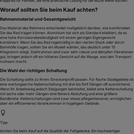
Klapprad für Pendler, die eine praktische Lösung für die letzte Meile suchen.
Worauf sollten Sie beim Kauf achten?
Rahmenmaterial und Gesamtgewicht
Das Material des Rahmens entscheidet maßgeblich darüber, wie komfortabel
Sie das Rad tragen können. Aluminium hat sich als Standard etabliert, da es
eine hohe Korrosionsbeständigkeit mit einem geringen Eigengewicht
kombiniert. Wenn Sie das Rad regelmäßig in den vierten Stock oder durch
Bahnhöfe tragen, sollten Sie ein Modell wählen, das deutlich unter 15
Kilogramm wiegt. Stahlrahmen sind zwar sehr robust und dämpfen Vibrationen
gut, bringen jedoch oft ein höheres Gewicht auf die Waage, was den Transport
mühsam macht.
Die Wahl der richtigen Schaltung
Die Schaltung sollte zu Ihrem Streckenprofil passen. Für flache Stadtgebiete ist
eine wartungsarme Nabenschaltung mit drei bis fünf Gängen oft ausreichend.
Wenn Ihr Arbeitsweg jedoch Steigungen beinhaltet, bietet eine Kettenschaltung
mit sechs oder mehr Gängen eine feinere Abstufung und eine größere
Bandbreite. Kettenschaltungen sind zwar etwas pflegeintensiver, ermöglichen
aber ein effizienteres Vorankommen in hügeligem Gelände.
Tipp
Achten Sie beim Kauf auf die Qualität der Faltgelenke. Ein hochwertiger