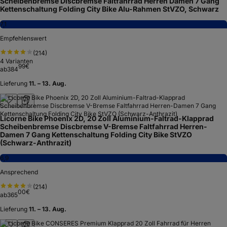
Scheibenbremse Discbremse Faltfahrrad Herren Damen 7 Gang
Kettenschaltung Folding City Bike Alu-Rahmen StVZO, Schwarz
7,1
Empfehlenswert
(
214
)
4
Varianten
99
€
ab
384
Lieferung
11. – 13. Aug.
Licorne Bike Phoenix 2D, 20 Zoll Aluminium-Faltrad-Klapprad
Scheibenbremse Discbremse V-Bremse Faltfahrrad Herren-
Damen 7 Gang Kettenschaltung Folding City Bike StVZO
(Schwarz-Anthrazit)
6,9
Ansprechend
(
214
)
00
€
ab
365
Lieferung
11. – 13. Aug.