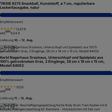
TRIXIE 6275 Snackball, Kunststoff, ø 7 cm, regulierbare
Leckerliausgabe, natur
7,5
Empfehlenswert
(
3.673
)
98
€
ab
5
6,04 €
Lieferung
10. – 12. Aug.
Kerbl Nagerhaus Grashaus, Unterschlupf und Spielplatz aus
100% getrocknetem Gras, 2 Eingänge, 28 cm x 18 cm x 15 cm,
Modell 84053
7,1
Empfehlenswert
(
523
)
89
€
ab
8
Lieferung
11. – 12. Aug.