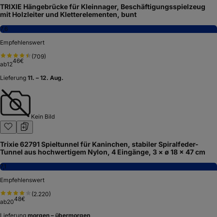
TRIXIE Hängebrücke für Kleinnager, Beschäftigungsspielzeug
mit Holzleiter und Kletterelementen, bunt
7,6
Empfehlenswert
(
709
)
46
€
ab
12
Lieferung
11. – 12. Aug.
Kein Bild
Trixie 62791 Spieltunnel für Kaninchen, stabiler Spiralfeder-
Tunnel aus hochwertigem Nylon, 4 Eingänge, 3 × ø 18 × 47 cm
7,1
Empfehlenswert
(
2.220
)
48
€
ab
20
Lieferung
morgen – übermorgen