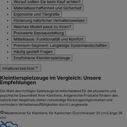
Worauf sollten Sie beim Kauf achten?
Materialbeschaffenheit und Sicherheit
Ergonomie und Tiergröße
Förderung natürlicher Verhaltensweisen
Welches Modell passt zu Ihnen?
Preiswerte Basisausstattung
Mittelklasse: Funktionalität und Komfort
Premium-Segment: Langlebige Systemlandschaften
Häufig gestellt Fragen
Empfohlene Kleintierspielzeuge
Inhaltsverzeichnis
Kleintierspielzeuge im Vergleich: Unsere
Empfehlungen
Die Wahl des richtigen Spielzeugs ist entscheidend für die physische und
psychische Gesundheit Ihrer Kleintiere. Artgerechte Produkte fördern den
natürlichen Nagetrieb, bieten notwendige Rückzugsmöglichkeiten und
verhindern Verhaltensauffälligkeiten durch Langeweile.
Weidentunnel für Kleintiere, für Kaninchen (Durchmesser 20 cm/Länge 38
cm)