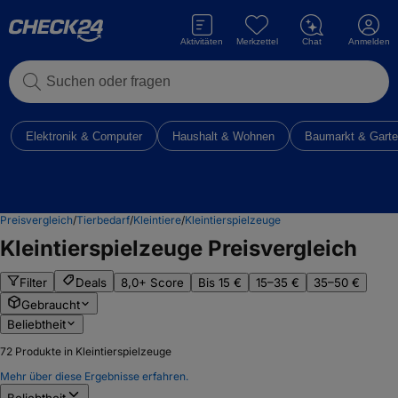
Aktivitäten
Merkzettel
Chat
Anmelden
Suchen oder fragen
Elektronik & Computer
Haushalt & Wohnen
Baumarkt & Gart
Preisvergleich
/
Tierbedarf
/
Kleintiere
/
Kleintierspielzeuge
Kleintierspielzeuge
Preisvergleich
Filter
Deals
8,0+ Score
Bis 15 €
15–35 €
35–50 €
Gebraucht
Beliebtheit
72
Produkte in Kleintierspielzeuge
Mehr über diese Ergebnisse erfahren.