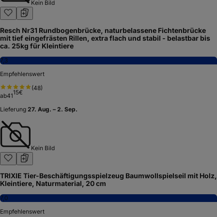
Kein Bild
Resch Nr31 Rundbogenbrücke, naturbelassene Fichtenbrücke
mit tief eingefrästen Rillen, extra flach und stabil - belastbar bis
ca. 25kg für Kleintiere
7,3
Empfehlenswert
(
48
)
15
€
ab
41
Lieferung
27. Aug. – 2. Sep.
Kein Bild
TRIXIE Tier-Beschäftigungsspielzeug Baumwollspielseil mit Holz,
Kleintiere, Naturmaterial, 20 cm
7,0
Empfehlenswert