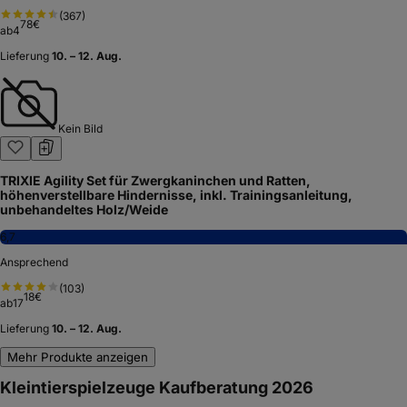
(
367
)
78
€
ab
4
Lieferung
10. – 12. Aug.
Kein Bild
TRIXIE Agility Set für Zwergkaninchen und Ratten,
höhenverstellbare Hindernisse, inkl. Trainingsanleitung,
unbehandeltes Holz/Weide
6,7
Ansprechend
(
103
)
18
€
ab
17
Lieferung
10. – 12. Aug.
Mehr Produkte anzeigen
Kleintierspielzeuge Kaufberatung 2026