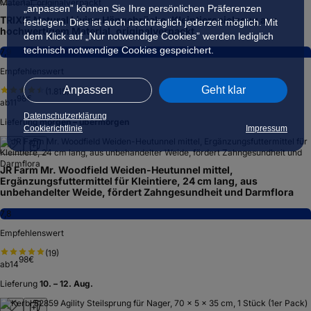
„anpassen” können Sie Ihre persönlichen Präferenzen
TRIXIE Natural Living Hängebrücke, Kleintierspielzeug aus
festlegen. Dies ist auch nachträglich jederzeit möglich. Mit
hochwertigem Material, originalverpackt
dem Klick auf „Nur notwendige Cookies” werden lediglich
technisch notwendige Cookies gespeichert.
7,9
Empfehlenswert
Anpassen
Geht klar
(
1.815
)
98
€
ab
11
Datenschutzerklärung
Lieferung
morgen – übermorgen
Cookierichtlinie
Impressum
JR Farm Mr. Woodfield Weiden-Heutunnel mittel,
Ergänzungsfuttermittel für Kleintiere, 24 cm lang, aus
unbehandelter Weide, fördert Zahngesundheit und Darmflora
7,8
Empfehlenswert
(
19
)
98
€
ab
14
Lieferung
10. – 12. Aug.