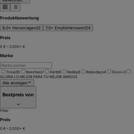
Beliebtheit
Produktbewertung
8,0+ Hervorragend
2
7,0+ Empfehlenswert
24
Preis
0 €
–
2.000+ €
Marke
Trixie
30
Beeztees
7
Kerbl
6
Nobby
6
Relaxdays
4
Duvo+
3
GLORIA LO MEJOR PARA TU MEJOR AMIGO
3
Alle anzeigen
Bestpreis von
Filter
Preis
0 €
–
2.000+ €