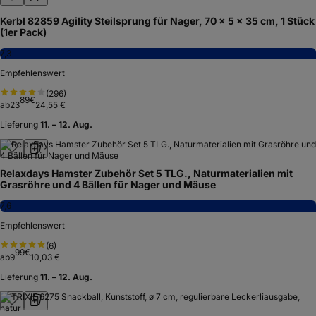
Kerbl 82859 Agility Steilsprung für Nager, 70 x 5 x 35 cm, 1 Stück
(1er Pack)
7,3
Empfehlenswert
(
296
)
89
€
ab
23
24,55 €
Lieferung
11. – 12. Aug.
Relaxdays Hamster Zubehör Set 5 TLG., Naturmaterialien mit
Grasröhre und 4 Bällen für Nager und Mäuse
7,6
Empfehlenswert
(
6
)
99
€
ab
9
10,03 €
Lieferung
11. – 12. Aug.