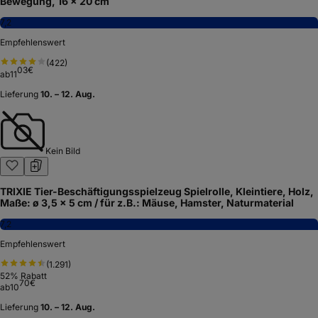
Bewegung, 16 x 20 cm
7,2
Empfehlenswert
(
422
)
03
€
ab
11
Lieferung
10. – 12. Aug.
Kein Bild
TRIXIE Tier-Beschäftigungsspielzeug Spielrolle, Kleintiere, Holz,
Maße: ø 3,5 x 5 cm / für z.B.: Mäuse, Hamster, Naturmaterial
7,2
Empfehlenswert
(
1.291
)
52
% Rabatt
70
€
ab
10
Lieferung
10. – 12. Aug.