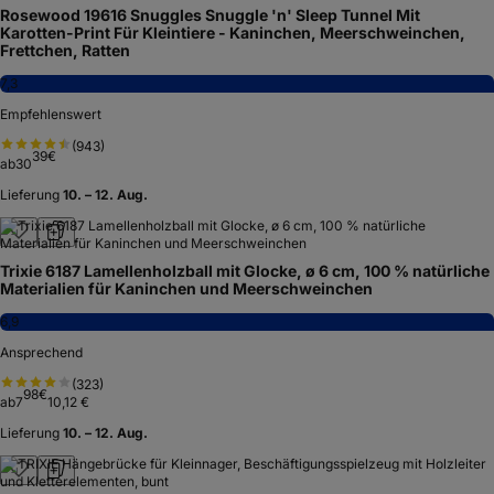
Rosewood 19616 Snuggles Snuggle 'n' Sleep Tunnel Mit
Karotten-Print Für Kleintiere - Kaninchen, Meerschweinchen,
Frettchen, Ratten
7,3
Empfehlenswert
(
943
)
39
€
ab
30
Lieferung
10. – 12. Aug.
Trixie 6187 Lamellenholzball mit Glocke, ø 6 cm, 100 % natürliche
Materialien für Kaninchen und Meerschweinchen
6,9
Ansprechend
(
323
)
98
€
ab
7
10,12 €
Lieferung
10. – 12. Aug.