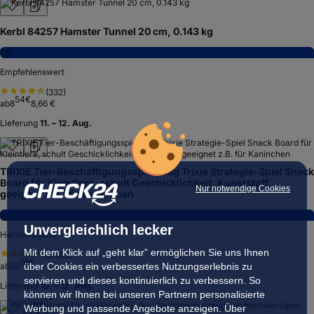
Kerbl 84257 Hamster Tunnel 20 cm, 0.143 kg
7,9
Empfehlenswert
(
332
)
54
€
ab
8
8,66 €
Lieferung
11. – 12. Aug.
TRIXIE Tier-Beschäftigungsspielzeug Trixie Strategie-Spiel Snack
Board für Kleintiere, schult Geschicklichkeit, Kunststoff,
Nur notwendige Cookies
geeignet z.B. für Kaninchen
8,3
Unvergleichlich lecker
Hervorragend
Mit dem Klick auf „geht klar” ermöglichen Sie uns Ihnen
(
2.622
)
98
€
über Cookies ein verbessertes Nutzungserlebnis zu
ab
10
servieren und dieses kontinuierlich zu verbessern. So
Lieferung
10. – 12. Aug.
können wir Ihnen bei unseren Partnern personalisierte
Werbung und passende Angebote anzeigen. Über