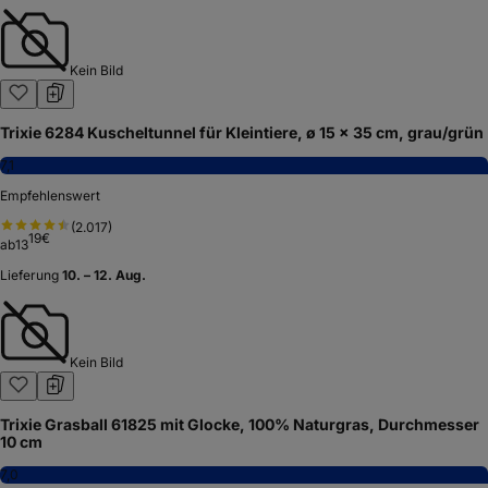
Kein Bild
Trixie 6284 Kuscheltunnel für Kleintiere, ø 15 × 35 cm, grau/grün
7,1
Empfehlenswert
(
2.017
)
19
€
ab
13
Lieferung
10. – 12. Aug.
Kein Bild
Trixie Grasball 61825 mit Glocke, 100% Naturgras, Durchmesser
10 cm
7,0