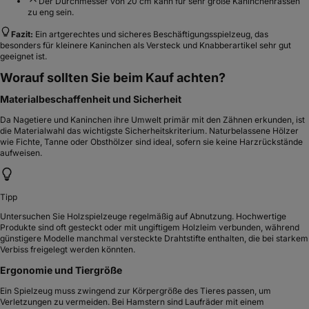
Der Durchmesser von 20 cm kann für sehr große Kaninchenrassen
zu eng sein.
Fazit:
Ein artgerechtes und sicheres Beschäftigungsspielzeug, das
besonders für kleinere Kaninchen als Versteck und Knabberartikel sehr gut
geeignet ist.
Worauf sollten Sie beim Kauf achten?
Materialbeschaffenheit und Sicherheit
Da Nagetiere und Kaninchen ihre Umwelt primär mit den Zähnen erkunden, ist
die Materialwahl das wichtigste Sicherheitskriterium. Naturbelassene Hölzer
wie Fichte, Tanne oder Obsthölzer sind ideal, sofern sie keine Harzrückstände
aufweisen.
Tipp
Untersuchen Sie Holzspielzeuge regelmäßig auf Abnutzung. Hochwertige
Produkte sind oft gesteckt oder mit ungiftigem Holzleim verbunden, während
günstigere Modelle manchmal versteckte Drahtstifte enthalten, die bei starkem
Verbiss freigelegt werden könnten.
Ergonomie und Tiergröße
Ein Spielzeug muss zwingend zur Körpergröße des Tieres passen, um
Verletzungen zu vermeiden. Bei Hamstern sind Laufräder mit einem