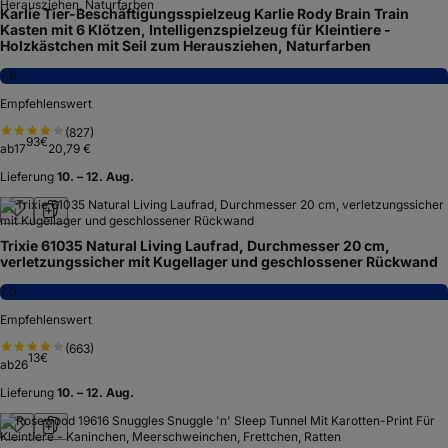
Karlie Tier-Beschäftigungsspielzeug Karlie Rody Brain Train
Kasten mit 6 Klötzen, Intelligenzspielzeug für Kleintiere -
Holzkästchen mit Seil zum Herausziehen, Naturfarben
7,6
Empfehlenswert
(
827
)
93
€
ab
17
20,79 €
Lieferung
10. – 12. Aug.
Trixie 61035 Natural Living Laufrad, Durchmesser 20 cm,
verletzungssicher mit Kugellager und geschlossener Rückwand
7,0
Empfehlenswert
(
663
)
13
€
ab
26
Lieferung
10. – 12. Aug.