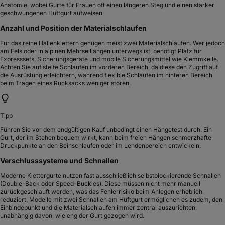
Anatomie, wobei Gurte für Frauen oft einen längeren Steg und einen stärker
geschwungenen Hüftgurt aufweisen.
Anzahl und Position der Materialschlaufen
Für das reine Hallenklettern genügen meist zwei Materialschlaufen. Wer jedoch
am Fels oder in alpinen Mehrseillängen unterwegs ist, benötigt Platz für
Expresssets, Sicherungsgeräte und mobile Sicherungsmittel wie Klemmkeile.
Achten Sie auf steife Schlaufen im vorderen Bereich, da diese den Zugriff auf
die Ausrüstung erleichtern, während flexible Schlaufen im hinteren Bereich
beim Tragen eines Rucksacks weniger stören.
Tipp
Führen Sie vor dem endgültigen Kauf unbedingt einen Hängetest durch. Ein
Gurt, der im Stehen bequem wirkt, kann beim freien Hängen schmerzhafte
Druckpunkte an den Beinschlaufen oder im Lendenbereich entwickeln.
Verschlusssysteme und Schnallen
Moderne Klettergurte nutzen fast ausschließlich selbstblockierende Schnallen
(Double-Back oder Speed-Buckles). Diese müssen nicht mehr manuell
zurückgeschlauft werden, was das Fehlerrisiko beim Anlegen erheblich
reduziert. Modelle mit zwei Schnallen am Hüftgurt ermöglichen es zudem, den
Einbindepunkt und die Materialschlaufen immer zentral auszurichten,
unabhängig davon, wie eng der Gurt gezogen wird.