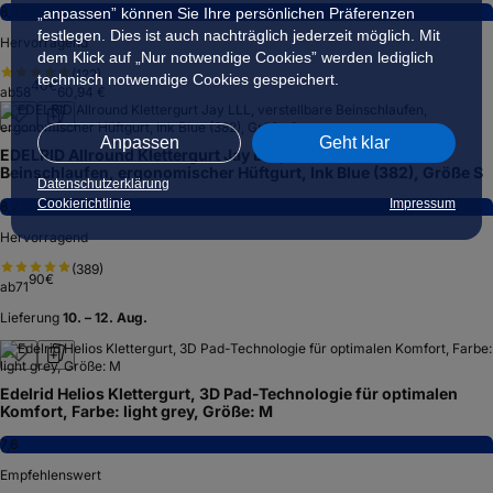
8,4
„anpassen” können Sie Ihre persönlichen Präferenzen
festlegen. Dies ist auch nachträglich jederzeit möglich. Mit
Hervorragend
dem Klick auf „Nur notwendige Cookies” werden lediglich
(
122
)
technisch notwendige Cookies gespeichert.
40
€
ab
58
60,94 €
Anpassen
Geht klar
EDELRID Allround Klettergurt Jay LLL, verstellbare
Beinschlaufen, ergonomischer Hüftgurt, Ink Blue (382), Größe S
Datenschutzerklärung
Cookierichtlinie
Impressum
8,2
Hervorragend
(
389
)
90
€
ab
71
Lieferung
10. – 12. Aug.
Edelrid Helios Klettergurt, 3D Pad-Technologie für optimalen
Komfort, Farbe: light grey, Größe: M
7,6
Empfehlenswert