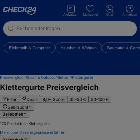
Aktivitäten
Merkzettel
Chat
Anmelden
Suchen oder fragen
Elektronik & Computer
Haushalt & Wohnen
Baumarkt & Gart
Preisvergleich
/
Sport & Outdoor
/
Klettern
/
Klettergurte
Klettergurte
Preisvergleich
Filter
Deals
8,0+ Score
35–50 €
50–100 €
Gebraucht
Beliebtheit
170
Produkte in Klettergurte
Mehr über diese Ergebnisse erfahren.