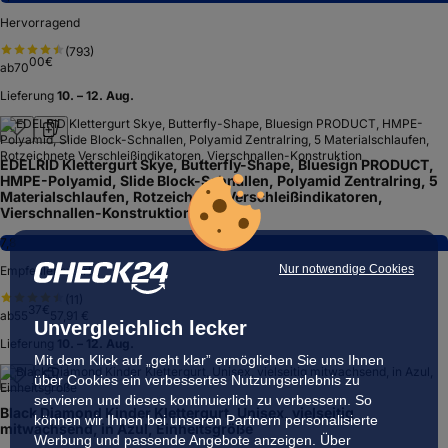
Hervorragend
(
793
)
00
€
ab
70
Lieferung
10. – 12. Aug.
EDELRID Klettergurt Skye, Butterfly-Shape, Bluesign PRODUCT,
HMPE-Polyamid, Slide Block-Schnallen, Polyamid Zentralring, 5
Materialschlaufen, Rotzeichnete Verschleißindikatoren,
Vierschnallen-Konstruktion
7,8
Nur notwendige Cookies
Empfehlenswert
(
11
)
37
€
ab
55
57,91 €
Unvergleichlich lecker
Lieferung
10. – 12. Aug.
Mit dem Klick auf „geht klar” ermöglichen Sie uns Ihnen
über Cookies ein verbessertes Nutzungserlebnis zu
servieren und dieses kontinuierlich zu verbessern. So
Black Diamond Kinder Klettergurt, Unisex, vielseitig
können wir Ihnen bei unseren Partnern personalisierte
mitwachsend, in Azul, Einheitsgröße
Werbung und passende Angebote anzeigen. Über