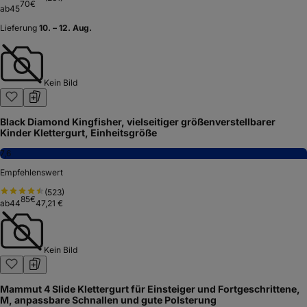
70
€
ab
45
Lieferung
10. – 12. Aug.
Kein Bild
Black Diamond Kingfisher, vielseitiger größenverstellbarer
Kinder Klettergurt, Einheitsgröße
7,6
Empfehlenswert
(
523
)
85
€
ab
44
47,21 €
Kein Bild
Mammut 4 Slide Klettergurt für Einsteiger und Fortgeschrittene,
M, anpassbare Schnallen und gute Polsterung