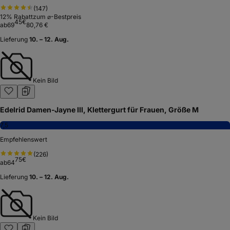
(
147
)
12
% Rabatt
zum ⌀-Bestpreis
45
€
ab
69
80,76 €
Lieferung
10. – 12. Aug.
Kein Bild
Edelrid Damen-Jayne III, Klettergurt für Frauen, Größe M
7,5
Empfehlenswert
(
226
)
75
€
ab
64
Lieferung
10. – 12. Aug.
Kein Bild