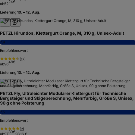
24
€
ab
52
Lieferung
10. – 12. Aug.
PETZL Hirundos, Klettergurt Orange, M, 310 g, Unisex-Adult
7,4
Empfehlenswert
(
17
)
49
€
ab
96
Lieferung
10. – 12. Aug.
PETZL Fly, Ultraleichter Modularer Klettergurt für Technische
Bergsteiger und Skigeberechnung, Mehrfarbig, Größe S, Unisex,
90 g ohne Polsterung
7,5
Empfehlenswert
(
2
)
80
€
ab
97
98,16 €