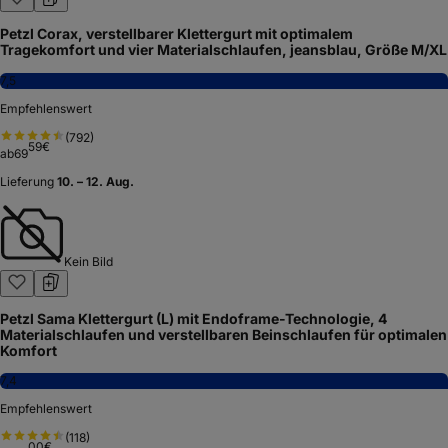
Petzl Corax, verstellbarer Klettergurt mit optimalem
Tragekomfort und vier Materialschlaufen, jeansblau, Größe M/XL
7,5
Empfehlenswert
(
792
)
59
€
ab
69
Lieferung
10. – 12. Aug.
Kein Bild
Petzl Sama Klettergurt (L) mit Endoframe-Technologie, 4
Materialschlaufen und verstellbaren Beinschlaufen für optimalen
Komfort
7,4
Empfehlenswert
(
118
)
00
€