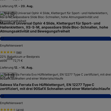
Lieferung
17. – 20. Aug.
Mammut Universal Ophir 4 Slide, Klettergurt für Sport- und
Hallenklettern, XS-S-M, anpassbare Slide Bloc-Schnallen, hohe
Atmungsaktivität und Bewegungsfreiheit
7,7
Empfehlenswert
(
98
)
22
% Rabatt
zum ⌀-Bestpreis
00
€
ab
56
72,71 €
Lieferung
12. – 14. Aug.
Salewa Via Ferrata Evo Hüftklettergurt, EN 12277 Type C
zertifiziert, mit drei 90SafX Schnallen und einer Materialschlaufe
7,8
Empfehlenswert
(
409
)