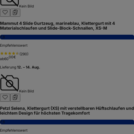
Kein Bild
Mammut 4 Slide Gurtzeug, marineblau, Klettergurt mit 4
Materialschlaufen und Slide-Block-Schnallen, XS-M
7,8
Empfehlenswert
(
290
)
00
€
ab
60
Lieferung
12. – 14. Aug.
Kein Bild
Petzl Selena, Klettergurt (XS) mit verstellbaren Hüftschlaufen und
leichtem Design für höchsten Tragekomfort
7,6
Empfehlenswert