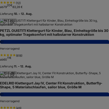
(
12
)
20
€
ab
79
83,28 €
Lieferung
10. – 12. Aug.
PETZL OUISTITI Klettergurt für Kinder, Blau, Einheitsgröße bis 30
kg, optimaler Tragekomfort mit halbstarrer Konstruktion
8,1
Hervorragend
(
618
)
11
€
ab
60
Lieferung
11. – 12. Aug.
EDELRID Klettergurt Jay IV, Center Fit Konstruktion, Butterfly-
Shape, 5 Materialschlaufen, sailor blue, Größe M
8,1
Hervorragend
(
49
)