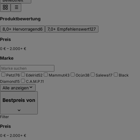
Beliebtheit
Produktbewertung
8,0+ Hervorragend
6
7,0+ Empfehlenswert
127
Preis
0 €
–
2.000+ €
Marke
Petzl
76
Edelrid
52
Mammut
43
Ocùn
38
Salewa
17
Black
Diamond
15
C.A.M.P.
11
Alle anzeigen
Bestpreis von
Filter
Preis
0 €
–
2.000+ €