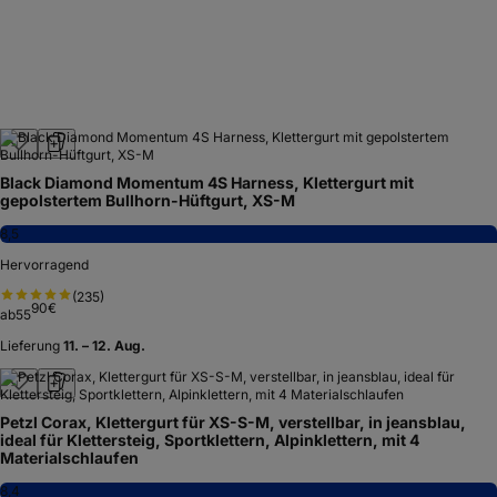
Black Diamond Momentum 4S Harness, Klettergurt mit
gepolstertem Bullhorn-Hüftgurt, XS-M
8,5
Hervorragend
(
235
)
90
€
ab
55
Lieferung
11. – 12. Aug.
Petzl Corax, Klettergurt für XS-S-M, verstellbar, in jeansblau,
ideal für Klettersteig, Sportklettern, Alpinklettern, mit 4
Materialschlaufen
8,4