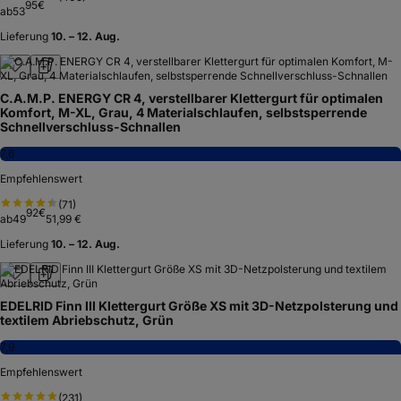
95
€
ab
53
Lieferung
10. – 12. Aug.
C.A.M.P. ENERGY CR 4, verstellbarer Klettergurt für optimalen
Komfort, M-XL, Grau, 4 Materialschlaufen, selbstsperrende
Schnellverschluss-Schnallen
7,6
Empfehlenswert
(
71
)
92
€
ab
49
51,99 €
Lieferung
10. – 12. Aug.
EDELRID Finn III Klettergurt Größe XS mit 3D-Netzpolsterung und
textilem Abriebschutz, Grün
7,9
Empfehlenswert
(
231
)