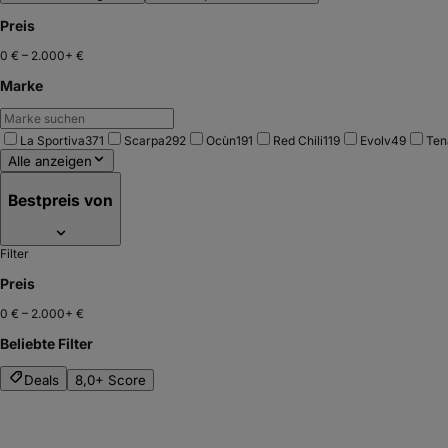
Preis
0 €
–
2.000+ €
Marke
La Sportiva
371
Scarpa
292
Ocùn
191
Red Chili
119
Evolv
49
Ten
Alle anzeigen
Bestpreis von
Filter
Preis
0 €
–
2.000+ €
Beliebte Filter
Deals
8,0+ Score