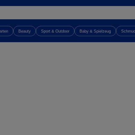
arten
Beauty
Sport & Outdoor
Baby & Spielzeug
Schmu