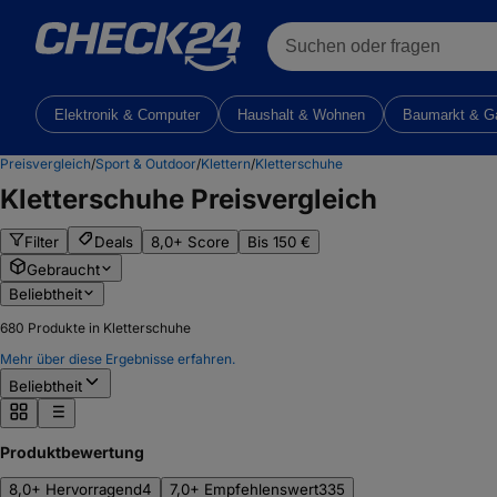
Suchen oder fragen
Elektronik & Computer
Haushalt & Wohnen
Baumarkt & G
Preisvergleich
/
Sport & Outdoor
/
Klettern
/
Kletterschuhe
Kletterschuhe
Preisvergleich
Filter
Deals
8,0+ Score
Bis 150 €
Gebraucht
Beliebtheit
680
Produkte in Kletterschuhe
Mehr über diese Ergebnisse erfahren.
Beliebtheit
Produktbewertung
8,0+ Hervorragend
4
7,0+ Empfehlenswert
335