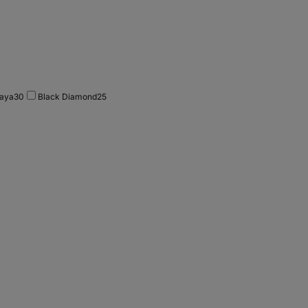
aya
30
Black Diamond
25