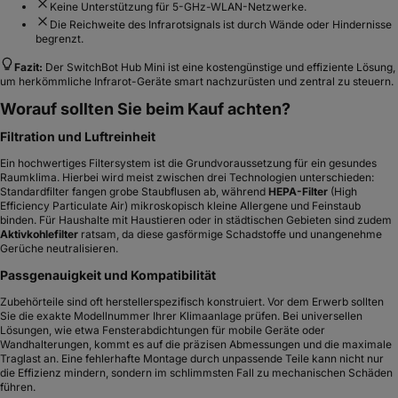
Keine Unterstützung für 5-GHz-WLAN-Netzwerke.
Die Reichweite des Infrarotsignals ist durch Wände oder Hindernisse
begrenzt.
Fazit:
Der SwitchBot Hub Mini ist eine kostengünstige und effiziente Lösung,
um herkömmliche Infrarot-Geräte smart nachzurüsten und zentral zu steuern.
Worauf sollten Sie beim Kauf achten?
Filtration und Luftreinheit
Ein hochwertiges Filtersystem ist die Grundvoraussetzung für ein gesundes
Raumklima. Hierbei wird meist zwischen drei Technologien unterschieden:
Standardfilter fangen grobe Staubflusen ab, während
HEPA-Filter
(High
Efficiency Particulate Air) mikroskopisch kleine Allergene und Feinstaub
binden. Für Haushalte mit Haustieren oder in städtischen Gebieten sind zudem
Aktivkohlefilter
ratsam, da diese gasförmige Schadstoffe und unangenehme
Gerüche neutralisieren.
Passgenauigkeit und Kompatibilität
Zubehörteile sind oft herstellerspezifisch konstruiert. Vor dem Erwerb sollten
Sie die exakte Modellnummer Ihrer Klimaanlage prüfen. Bei universellen
Lösungen, wie etwa Fensterabdichtungen für mobile Geräte oder
Wandhalterungen, kommt es auf die präzisen Abmessungen und die maximale
Traglast an. Eine fehlerhafte Montage durch unpassende Teile kann nicht nur
die Effizienz mindern, sondern im schlimmsten Fall zu mechanischen Schäden
führen.