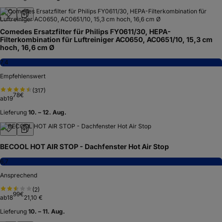
Comedes Ersatzfilter für Philips FY0611/30, HEPA-
Filterkombination für Luftreiniger AC0650, AC0651/10, 15,3 cm
hoch, 16,6 cm Ø
7,4
Empfehlenswert
(
317
)
78
€
ab
19
Lieferung
10. – 12. Aug.
BECOOL HOT AIR STOP - Dachfenster Hot Air Stop
6,7
Ansprechend
(
2
)
99
€
ab
18
21,10 €
Lieferung
10. – 11. Aug.