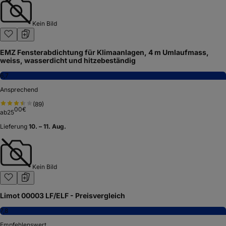
Kein Bild
EMZ Fensterabdichtung für Klimaanlagen, 4 m Umlaufmass,
weiss, wasserdicht und hitzebeständig
6,7
Ansprechend
(
89
)
00
€
ab
25
Lieferung
10. – 11. Aug.
Kein Bild
Limot 00003 LF/ELF - Preisvergleich
7,8
Empfehlenswert