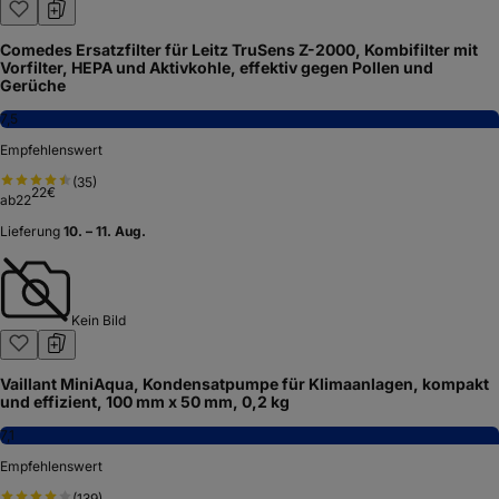
Comedes Ersatzfilter für Leitz TruSens Z-2000, Kombifilter mit
Vorfilter, HEPA und Aktivkohle, effektiv gegen Pollen und
Gerüche
7,5
Empfehlenswert
(
35
)
22
€
ab
22
Lieferung
10. – 11. Aug.
Kein Bild
Vaillant MiniAqua, Kondensatpumpe für Klimaanlagen, kompakt
und effizient, 100 mm x 50 mm, 0,2 kg
7,1
Empfehlenswert
(
139
)