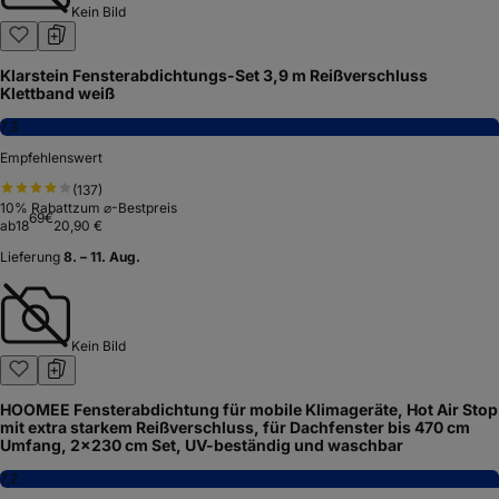
Kein Bild
Klarstein Fensterabdichtungs-Set 3,9 m Reißverschluss
Klettband weiß
7,3
Empfehlenswert
(
137
)
10
% Rabatt
zum ⌀-Bestpreis
69
€
ab
18
20,90 €
Lieferung
8. – 11. Aug.
Kein Bild
HOOMEE Fensterabdichtung für mobile Klimageräte, Hot Air Stop
mit extra starkem Reißverschluss, für Dachfenster bis 470 cm
Umfang, 2x230 cm Set, UV-beständig und waschbar
7,2