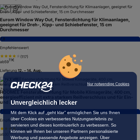
Eurom Window Way Out, Fensterdichtung für Klimaanlagen,
geeignet für Dreh-, Kipp- und Schiebefenster, 15 cm
Durchmesser
7,8
Empfehlenswert
(
117
)
11
€
ab
59
Lieferung
12. – 14. Aug.
Nur notwendige Cookies
HOOMEE Fensterabdichtung für Mobile Klimageräte, 400 cm,
energieeffizient mit extra starkem Reißverschluss und für Ein-
Unvergleichlich lecker
und Zweischlauchtechnik geeignet
7,5
Mit dem Klick auf „geht klar” ermöglichen Sie uns Ihnen
über Cookies ein verbessertes Nutzungserlebnis zu
Empfehlenswert
servieren und dieses kontinuierlich zu verbessern. So
(
29.879
)
können wir Ihnen bei unseren Partnern personalisierte
98
€
ab
30
Werbung und passende Angebote anzeigen. Über