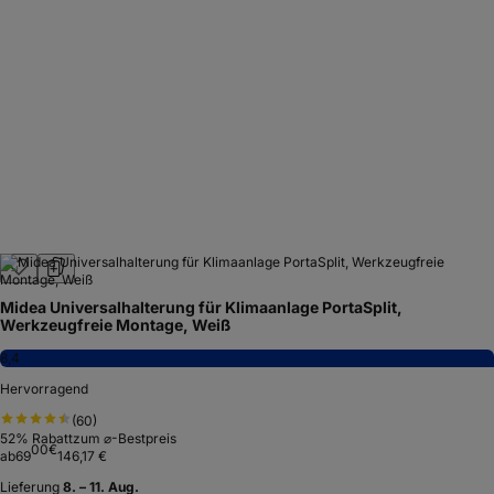
Midea Universalhalterung für Klimaanlage PortaSplit,
Werkzeugfreie Montage, Weiß
8,4
Hervorragend
(
60
)
52
% Rabatt
zum ⌀-Bestpreis
00
€
ab
69
146,17 €
Lieferung
8. – 11. Aug.