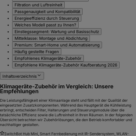
Filtration und Luftreinheit
Passgenauigkeit und Kompatibilität
Energieeffizienz durch Steuerung
Welches Modell passt zu Ihnen?
Einstiegssegment: Wartung und Basisschutz
Mittelklasse: Montage und Abdichtung
Premium: Smart-Home und Automatisierung
Häufig gestellte Fragen
Empfohlenes Klimageräte-Zubehör
Empfohlene Klimageräte-Zubehör Kaufberatung 2026
Inhaltsverzeichnis
Klimageräte-Zubehör im Vergleich: Unsere
Empfehlungen
Die Leistungsfähigkeit einer Klimaanlage steht und fällt mit der Qualität der
eingesetzten Zusatzkomponenten. Während das Hauptgerät die Kühlleistung
erbringt, entscheiden Filter, Halterungen und Steuerungsmodule über die
tatsächliche Effizienz sowie die Luftreinheit in Ihren Räumen. In der folgenden
Übersicht betrachten wir Zubehörlösungen, die den Betrieb komfortabler und
nachhaltiger gestalten.
SwitchBot Hub Mini, Smart Fernbedienung mit IR-Sendersystem, WLAN-