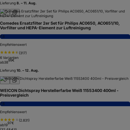
Lieferung
8. – 11. Aug.
Comedes Ersatzfilter 2er Set für Philips AC0650, AC0651/10,
Vorfilter und HEPA-Element zur Luftreinigung
7,6
Empfehlenswert
(
317
)
6
Varianten
99
€
ab
38
Lieferung
10. – 12. Aug.
WEICON Dichtspray Herstellerfarbe Weiß 11553400 400ml -
Preisvergleich
7,6
Empfehlenswert
(
2.831
)
97
€
ab
19
(
32,48 €/l
)