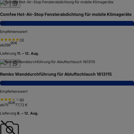
Comfee Hot-Air-Stop Fensterabdichtung für mobile Klimageräte
7,4
Empfehlenswert
(
3
)
90
€
ab
299
Lieferung
11. – 12. Aug.
Remko Wanddurchführung für Abluftschlauch 1613115
7,1
Empfehlenswert
(
6
)
60
€
ab
75
77,72 €
Lieferung
8. – 12. Aug.