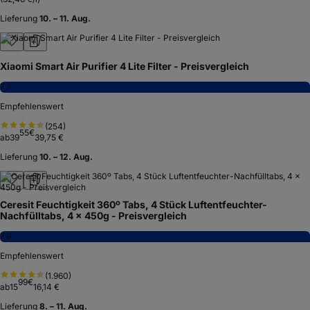
Lieferung
10. – 11. Aug.
Xiaomi Smart Air Purifier 4 Lite Filter - Preisvergleich
7,7
Empfehlenswert
(
254
)
55
€
ab
39
39,75 €
Lieferung
10. – 12. Aug.
Ceresit Feuchtigkeit 360º Tabs, 4 Stück Luftentfeuchter-
Nachfülltabs, 4 x 450g - Preisvergleich
7,9
Empfehlenswert
(
1.960
)
99
€
ab
15
16,14 €
Lieferung
8. – 11. Aug.