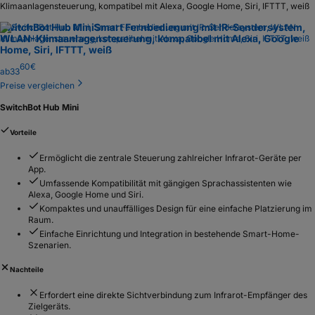
Klimaanlagensteuerung, kompatibel mit Alexa, Google Home, Siri, IFTTT, weiß
SwitchBot Hub Mini
Smart Fernbedienung mit IR-Sendersystem,
WLAN-Klimaanlagensteuerung, kompatibel mit Alexa, Google
Home, Siri, IFTTT, weiß
60
€
ab
33
Preise vergleichen
SwitchBot Hub Mini
Vorteile
Ermöglicht die zentrale Steuerung zahlreicher Infrarot-Geräte per
App.
Umfassende Kompatibilität mit gängigen Sprachassistenten wie
Alexa, Google Home und Siri.
Kompaktes und unauffälliges Design für eine einfache Platzierung im
Raum.
Einfache Einrichtung und Integration in bestehende Smart-Home-
Szenarien.
Nachteile
Erfordert eine direkte Sichtverbindung zum Infrarot-Empfänger des
Zielgeräts.