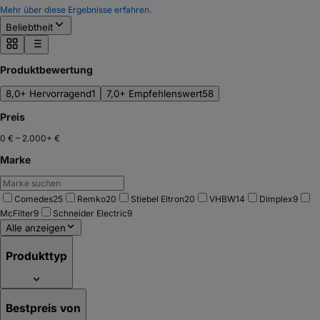
Mehr über diese Ergebnisse erfahren.
Beliebtheit
Produktbewertung
8,0+ Hervorragend
1
7,0+ Empfehlenswert
58
Preis
0 €
–
2.000+ €
Marke
Comedes
25
Remko
20
Stiebel Eltron
20
VHBW
14
Dimplex
9
McFilter
9
Schneider Electric
9
Alle anzeigen
Produkttyp
Bestpreis von