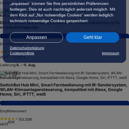
Lieferung
8. – 11. Aug.
„anpassen” können Sie Ihre persönlichen Präferenzen
festlegen. Dies ist auch nachträglich jederzeit möglich. Mit
dem Klick auf „Nur notwendige Cookies” werden lediglich
technisch notwendige Cookies gespeichert.
DELO Fensterabdichtung DLSA012 wh Fensterabdichtung für
mobile Klimageräte
7,9
Anpassen
Geht klar
Empfehlenswert
Datenschutzerklärung
(
636
)
Cookierichtlinie
Impressum
67
€
ab
25
27,81 €
Lieferung
8. – 11. Aug.
SwitchBot Hub Mini, Smart Fernbedienung mit IR-Sendersystem,
WLAN-Klimaanlagensteuerung, kompatibel mit Alexa, Google
Home, Siri, IFTTT, weiß
7,8
Empfehlenswert
(
53.339
)
60
€
ab
33