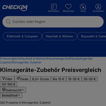
Aktivitäten
Merkzettel
Chat
Anmelden
Suchen oder fragen
Elektronik & Computer
Haushalt & Wohnen
Baumarkt & Gart
Preisvergleich
/
Haushalt & Wohnen
/
Haushaltsgeräte
/
Haushaltsgeräte-
Zubehör
/
Klimageräte-Zubehör
Klimageräte-Zubehör
Preisvergleich
Filter
Deals
8,0+ Score
Bis 15 €
15–35 €
35–50 €
50–100 €
Gebraucht
Beliebtheit
262
Produkte in Klimageräte-Zubehör