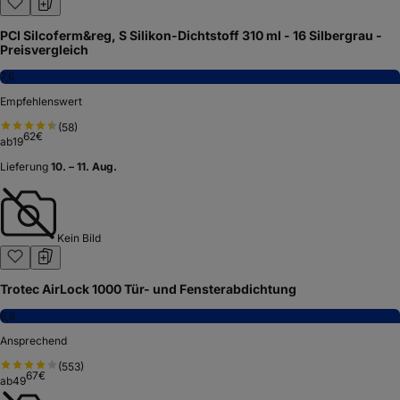
PCI Silcoferm&reg, S Silikon-Dichtstoff 310 ml - 16 Silbergrau -
Preisvergleich
7,6
Empfehlenswert
(
58
)
62
€
ab
19
Lieferung
10. – 11. Aug.
Kein Bild
Trotec AirLock 1000 Tür- und Fensterabdichtung
6,6
Ansprechend
(
553
)
67
€
ab
49