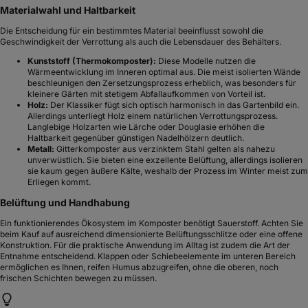
Materialwahl und Haltbarkeit
Die Entscheidung für ein bestimmtes Material beeinflusst sowohl die
Geschwindigkeit der Verrottung als auch die Lebensdauer des Behälters.
Kunststoff (Thermokomposter):
Diese Modelle nutzen die
Wärmeentwicklung im Inneren optimal aus. Die meist isolierten Wände
beschleunigen den Zersetzungsprozess erheblich, was besonders für
kleinere Gärten mit stetigem Abfallaufkommen von Vorteil ist.
Holz:
Der Klassiker fügt sich optisch harmonisch in das Gartenbild ein.
Allerdings unterliegt Holz einem natürlichen Verrottungsprozess.
Langlebige Holzarten wie Lärche oder Douglasie erhöhen die
Haltbarkeit gegenüber günstigen Nadelhölzern deutlich.
Metall:
Gitterkomposter aus verzinktem Stahl gelten als nahezu
unverwüstlich. Sie bieten eine exzellente Belüftung, allerdings isolieren
sie kaum gegen äußere Kälte, weshalb der Prozess im Winter meist zum
Erliegen kommt.
Belüftung und Handhabung
Ein funktionierendes Ökosystem im Komposter benötigt Sauerstoff. Achten Sie
beim Kauf auf ausreichend dimensionierte Belüftungsschlitze oder eine offene
Konstruktion. Für die praktische Anwendung im Alltag ist zudem die Art der
Entnahme entscheidend. Klappen oder Schiebeelemente im unteren Bereich
ermöglichen es Ihnen, reifen Humus abzugreifen, ohne die oberen, noch
frischen Schichten bewegen zu müssen.