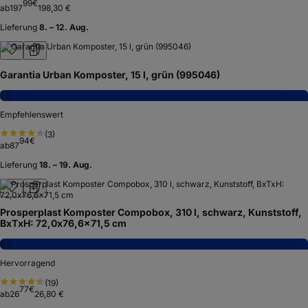
99
€
ab
197
198,30 €
Lieferung
8. – 12. Aug.
Garantia Urban Komposter, 15 l, grün (995046)
7,5
Empfehlenswert
(
3
)
94
€
ab
87
Lieferung
18. – 19. Aug.
Prosperplast Komposter Compobox, 310 l, schwarz, Kunststoff,
BxTxH: 72,0x76,6x71,5 cm
8,3
Hervorragend
(
19
)
77
€
ab
26
26,80 €