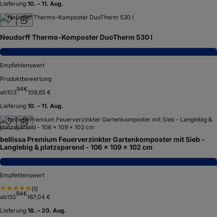
Lieferung
10. – 11. Aug.
Neudorff Thermo-Komposter DuoTherm 530 l
7,4
Empfehlenswert
Produktbewertung
94
€
ab
103
108,65 €
Lieferung
10. – 11. Aug.
bellissa Premium Feuerverzinkter Gartenkomposter mit Sieb -
Langlebig & platzsparend - 106 x 109 x 102 cm
7,5
Empfehlenswert
(
1
)
94
€
ab
155
167,04 €
Lieferung
18. – 20. Aug.