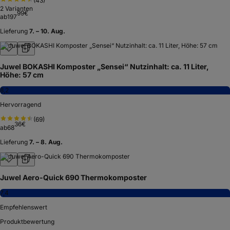
(
43
)
2
Varianten
99
€
ab
197
Lieferung
7. – 10. Aug.
Juwel BOKASHI Komposter „Sensei“ Nutzinhalt: ca. 11 Liter,
Höhe: 57 cm
8,2
Hervorragend
(
69
)
36
€
ab
68
Lieferung
7. – 8. Aug.
Juwel Aero-Quick 690 Thermokomposter
7,4
Empfehlenswert
Produktbewertung