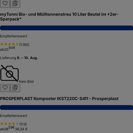
myTonni Bio- und Mülltonnenstreu 10 Liter Beutel im *2er-
Sparpack*
7,4
Empfehlenswert
(
1.165
)
94
€
ab
20
Lieferung
8. – 10. Aug.
Kein Bild
PROSPERPLAST Komposter IKST220C-S411 - Prosperplast
7,3
Empfehlenswert
(
113
)
59
€
ab
38
39,34 €