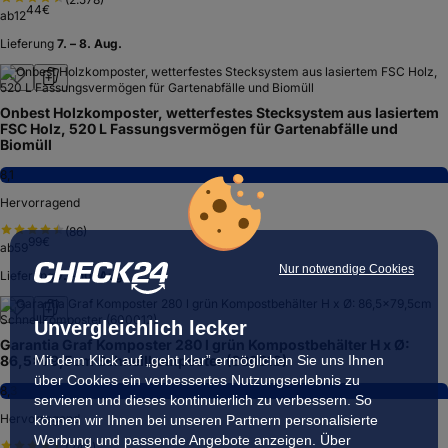
44
€
ab
12
Lieferung
7. – 8. Aug.
Onbest Holzkomposter, wetterfestes Stecksystem aus lasiertem
FSC Holz, 520 L Fassungsvermögen für Gartenabfälle und
Biomüll
8,1
Hervorragend
(
86
)
99
€
ab
59
Nur notwendige Cookies
Lieferung
7. – 10. Aug.
Unvergleichlich lecker
Garantia Graf Komposter 280 l grün Kompostbehälter H x Ø:
Mit dem Klick auf „geht klar” ermöglichen Sie uns Ihnen
86,5x79,5cm Schnellkomposter (600012)
über Cookies ein verbessertes Nutzungserlebnis zu
8,3
servieren und dieses kontinuierlich zu verbessern. So
Hervorragend
können wir Ihnen bei unseren Partnern personalisierte
Werbung und passende Angebote anzeigen. Über
(
244
)