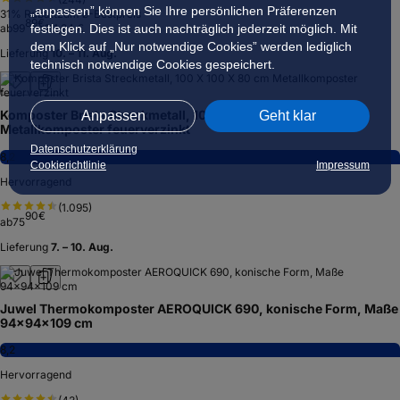
„anpassen” können Sie Ihre persönlichen Präferenzen
31
% Rabatt
zum ⌀-Bestpreis
89
€
festlegen. Dies ist auch nachträglich jederzeit möglich. Mit
ab
99
111,24 €
dem Klick auf „Nur notwendige Cookies” werden lediglich
Lieferung
10. – 11. Aug.
technisch notwendige Cookies gespeichert.
Komposter Brista Streckmetall, 100 X 100 X 80 cm
Anpassen
Geht klar
Metallkomposter feuerverzinkt
Datenschutzerklärung
8,2
Cookierichtlinie
Impressum
Hervorragend
(
1.095
)
90
€
ab
75
Lieferung
7. – 10. Aug.
Juwel Thermokomposter AEROQUICK 690, konische Form, Maße
94x94x109 cm
8,2
Hervorragend