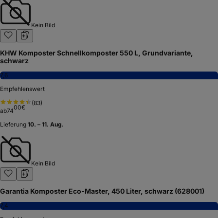
Kein Bild
KHW Komposter Schnellkomposter 550 L, Grundvariante,
schwarz
7,6
Empfehlenswert
(
83
)
00
€
ab
74
Lieferung
10. – 11. Aug.
Kein Bild
Garantia Komposter Eco-Master, 450 Liter, schwarz (628001)
7,4