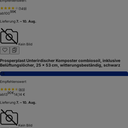
Empfehlenswert
(
149
)
99
€
ab
100
Lieferung
7. – 10. Aug.
Kein Bild
Prosperplast Unterirdischer Komposter combiosoil, inklusive
Belüftungslöcher, 25 x 53 cm, witterungsbeständig, schwarz
7,6
Empfehlenswert
(
83
)
90
€
ab
13
14,14 €
Lieferung
7. – 10. Aug.
Kein Bild