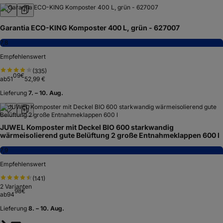
Garantia ECO-KING Komposter 400 L, grün - 627007
7,8
Empfehlenswert
(
335
)
09
€
ab
51
52,99 €
Lieferung
7. – 10. Aug.
JUWEL Komposter mit Deckel BIO 600 starkwandig
wärmeisolierend gute Belüftung 2 große Entnahmeklappen 600 l
7,9
Empfehlenswert
(
141
)
2
Varianten
98
€
ab
94
Lieferung
8. – 10. Aug.