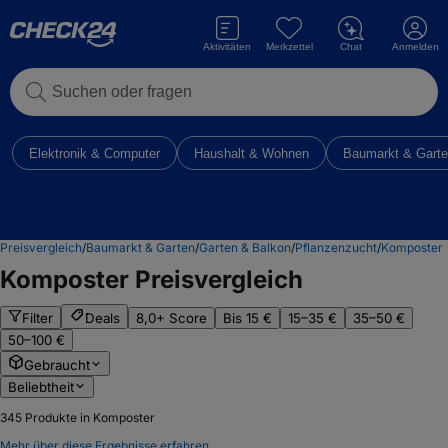
Aktivitäten
Merkzettel
Chat
Anmelden
Suchen oder fragen
Elektronik & Computer
Haushalt & Wohnen
Baumarkt & Gart
Preisvergleich
/
Baumarkt & Garten
/
Garten & Balkon
/
Pflanzenzucht
/
Komposter
Komposter
Preisvergleich
Filter
Deals
8,0+ Score
Bis 15 €
15–35 €
35–50 €
50–100 €
Gebraucht
Beliebtheit
345
Produkte in Komposter
Mehr über diese Ergebnisse erfahren.