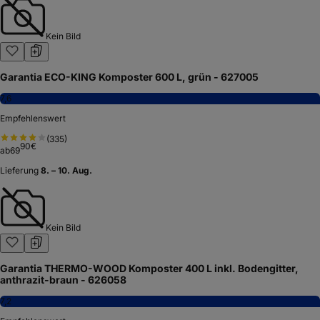
Kein Bild
Garantia ECO-KING Komposter 600 L, grün - 627005
7,6
Empfehlenswert
(
335
)
90
€
ab
69
Lieferung
8. – 10. Aug.
Kein Bild
Garantia THERMO-WOOD Komposter 400 L inkl. Bodengitter,
anthrazit-braun - 626058
7,2