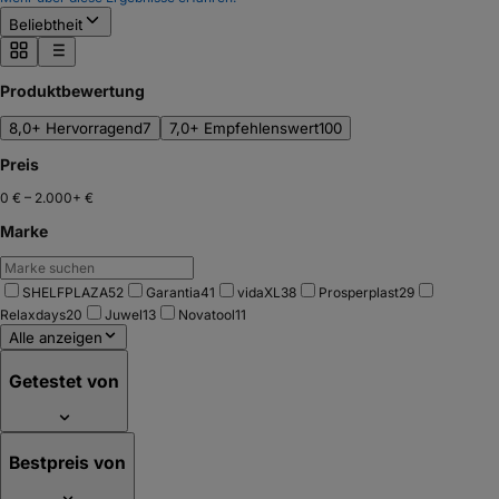
Beliebtheit
Produktbewertung
8,0+ Hervorragend
7
7,0+ Empfehlenswert
100
Preis
0 €
–
2.000+ €
Marke
SHELFPLAZA
52
Garantia
41
vidaXL
38
Prosperplast
29
Relaxdays
20
Juwel
13
Novatool
11
Alle anzeigen
Getestet von
Bestpreis von