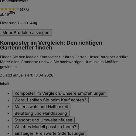
Empfehlenswert
(
483
)
39
€
ab
49
Lieferung
7. – 10. Aug.
Mehr Produkte anzeigen
Komposter im Vergleich: Den richtigen
Gartenhelfer finden
Finden Sie den idealen Komposter für Ihren Garten. Unser Ratgeber erklärt
Materialien, Standorte und wie Sie hochwertigen Humus aus Abfällen
gewinnen.
Zuletzt aktualisiert:
18.04.2026
Inhalt
Komposter im Vergleich: Unsere Empfehlungen
Worauf sollten Sie beim Kauf achten?
Materialwahl und Haltbarkeit
Belüftung und Handhabung
Standort und Umwelteinflüsse
Welches Modell passt zu Ihnen?
Einsteiger: Preiswerte Gitterlösungen