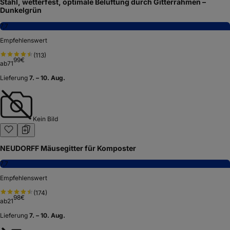
Stahl, wetterfest, optimale Belüftung durch Gitterrahmen –
Dunkelgrün
7,7
Empfehlenswert
(
113
)
99
€
ab
71
Lieferung
7. – 10. Aug.
Kein Bild
NEUDORFF Mäusegitter für Komposter
7,7
Empfehlenswert
(
174
)
98
€
ab
21
Lieferung
7. – 10. Aug.