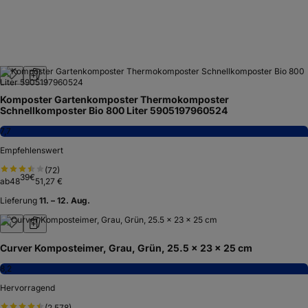
Komposter Gartenkomposter Thermokomposter
Schnellkomposter Bio 800 Liter 5905197960524
7,7
Empfehlenswert
(
72
)
39
€
ab
48
51,27 €
Lieferung
11. – 12. Aug.
Curver Komposteimer, Grau, Grün, 25.5 x 23 x 25 cm
8,2
Hervorragend
(
2.578
)