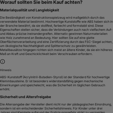
Worauf sollten Sie beim Kauf achten?
Materialqualität und Langlebigkeit
Die Beständigkeit von Konstruktionsspielzeug wird maßgeblich durch das
verwendete Material bestimmt. Hochwertige Kunststoffe wie ABS haben sich in
der Branche bewährt, da sie stoßfest, farbecht und formstabil sind. Diese
Eigenschaften stellen sicher, dass die Verbindungen auch nach vielfachem Auf-
und Abbau präzise ineinandergreifen. Alternativ gewinnen Naturmaterialien
wie Holz zunehmend an Bedeutung. Hier sollten Sie auf eine glatte
Oberflächenverarbeitung und eine Zertifizierung durch das FSC-Siegel achten,
um ökologische Nachhaltigkeit und Splitterschutz zu gewährleisten.
Metallbausätze hingegen richten sich meist an ältere Kinder, da sie ein höheres
Maß an Kraft und Geschicklichkeit beim Verschrauben erfordern.
Hinweis
ABS-Kunststoff (Acrylnitril-Butadien-Styrol) ist der Standard für hochwertige
Klemmbausteine. Er ist besonders widerstandsfähig gegen mechanische
Einwirkungen und speichelecht, was die Sicherheit im täglichen Gebrauch
erhöht.
Sicherheit und Altersfreigabe
Die Altersangabe der Hersteller dient nicht nur der pädagogischen Einordnung,
sondern ist ein entscheidender Sicherheitshinweis. Für Kinder unter drei
Jahren sind Kleinteile aufgrund der Erstickungsgefahr strikt zu vermeiden.