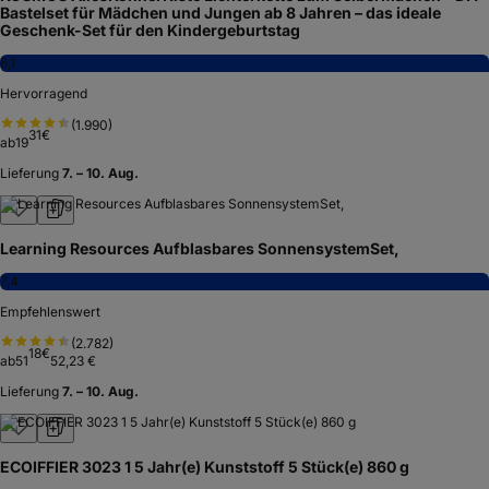
Bastelset für Mädchen und Jungen ab 8 Jahren – das ideale
Geschenk-Set für den Kindergeburtstag
8,1
Hervorragend
(
1.990
)
31
€
ab
19
Lieferung
7. – 10. Aug.
Learning Resources Aufblasbares SonnensystemSet,
7,4
Empfehlenswert
(
2.782
)
18
€
ab
51
52,23 €
Lieferung
7. – 10. Aug.
ECOIFFIER 3023 1 5 Jahr(e) Kunststoff 5 Stück(e) 860 g