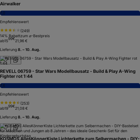
Airwalker
7,0
Empfehlenswert
(
249
)
14
% Rabatt
zum ⌀-Bestpreis
99
€
ab
15
21,96 €
Lieferung
8. – 10. Aug.
REVELL 06759 - Star Wars Modellbausatz - Build & Play A-Wing
Fighter rot 1:44
7,6
Empfehlenswert
(
253
)
99
€
ab
19
21,08 €
Lieferung
8. – 10. Aug.
KOSMOS AllesKönnerKiste Lichterkette zum Selbermachen - DIY-