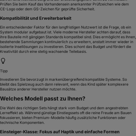
Prüfen Sie beim Kauf das Vorhandensein anerkannter Prüfzeichen wie dem
CE-Logo oder dem GS-Zeichen für geprüfte Sicherheit.
Kompatibilität und Erweiterbarkeit
Ein entscheidender Faktor für den langfristigen Nutzwert ist die Frage, ob ein
System modular aufgebaut ist. Viele moderne Hersteller achten darauf, dass
ihre Bauteile mit gängigen Standards kompatibel sind. Dies ermöglicht es Ihnen,
bestehende Sammlungen kontinuierlich zu erweitern, anstatt immer wieder in
isolierte Insellösungen zu investieren. Dies schont das Budget und fördert die
Kreativität durch eine stetig wachsende Teilebasis.
Tipp
Investieren Sie bevorzugt in markenübergreifend kompatible Systeme. So
bleibt das Spielzeug auch dann relevant, wenn das Kind später komplexere
Bausätze anderer Hersteller nutzen möchte.
Welches Modell passt zu Ihnen?
Die Wahl des richtigen Sets hängt stark vom Budget und dem angestrebten
Lerneffekt ab. Während günstige Einstiegssets oft die reine Freude am Bauen
fokussieren, bieten Premium-Modelle häufig zusätzliche Funktionen oder
technische Komponenten.
Einsteiger-Klasse: Fokus auf Haptik und einfache Formen