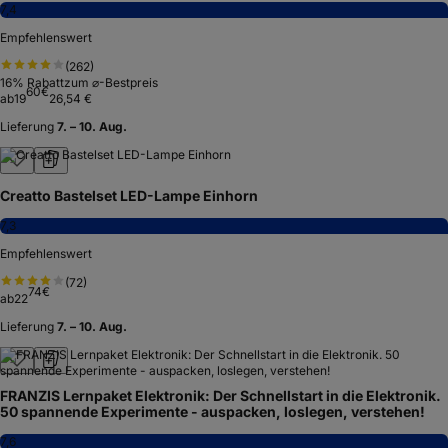
7,4
Empfehlenswert
(
262
)
16
% Rabatt
zum ⌀-Bestpreis
60
€
ab
19
26,54 €
Lieferung
7. – 10. Aug.
Creatto Bastelset LED-Lampe Einhorn
7,3
Empfehlenswert
(
72
)
74
€
ab
22
Lieferung
7. – 10. Aug.
FRANZIS Lernpaket Elektronik: Der Schnellstart in die Elektronik.
50 spannende Experimente - auspacken, loslegen, verstehen!
7,6