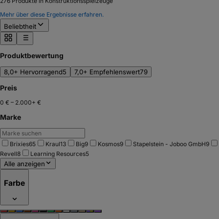
276
Produkte in Konstruktionsspielzeuge
Mehr über diese Ergebnisse erfahren.
Beliebtheit
Produktbewertung
8,0+ Hervorragend
5
7,0+ Empfehlenswert
79
Preis
0 €
–
2.000+ €
Marke
Brixies
65
Kraul
13
Big
9
Kosmos
9
Stapelstein - Joboo GmbH
9
Revell
8
Learning Resources
5
Alle anzeigen
Farbe