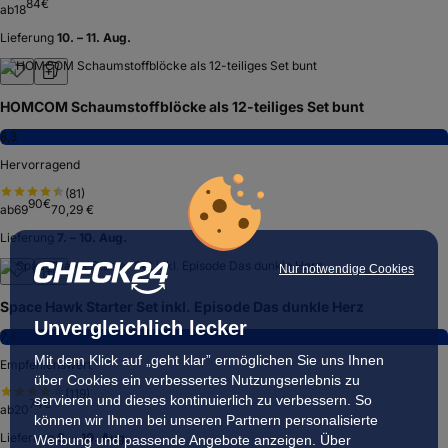
84
€
ab
18
Lieferung
10. – 11. Aug.
HOMCOM Schaumstoffblöcke als 12-teiliges Set bunt
8,3
Hervorragend
(
81
)
90
€
ab
69
70,29 €
Lieferung
7. – 10. Aug.
Nur notwendige Cookies
Space Hawk Starter Set inkl. Episode Das dunkle Herz
Unvergleichlich lecker
7,4
Mit dem Klick auf „geht klar” ermöglichen Sie uns Ihnen
Empfehlenswert
über Cookies ein verbessertes Nutzungserlebnis zu
(
119
)
servieren und dieses kontinuierlich zu verbessern. So
74
€
ab
20
können wir Ihnen bei unseren Partnern personalisierte
Lieferung
8. – 10. Aug.
Werbung und passende Angebote anzeigen. Über