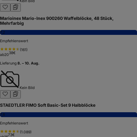
Kein Bild
Marioinex Mario-Inex 900260 Waffelblöcke, 48 Stück,
Mehrfarbig
7,2
Empfehlenswert
(
161
)
38
€
ab
20
Lieferung
8. – 10. Aug.
Kein Bild
STAEDTLER FIMO Soft Basic-Set 9 Halbblöcke
7,8
Empfehlenswert
(
1.089
)
73
€
ab
16