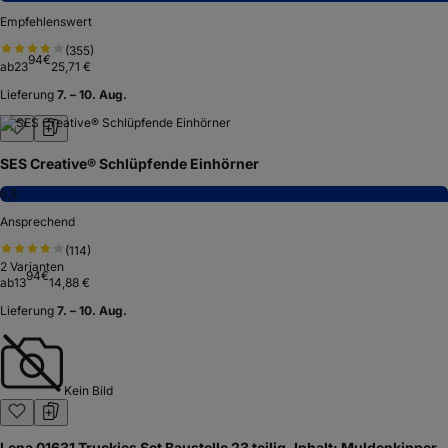
Empfehlenswert
(
355
)
94
€
ab
23
25,71 €
Lieferung
7. – 10. Aug.
SES Creative® Schlüpfende Einhörner
6,9
Ansprechend
(
114
)
2
Varianten
94
€
ab
13
14,88 €
Lieferung
7. – 10. Aug.
Kein Bild
Lena 01631 Truckies Set Baustelle 23 teilig, Inhalt: Muldenkipper