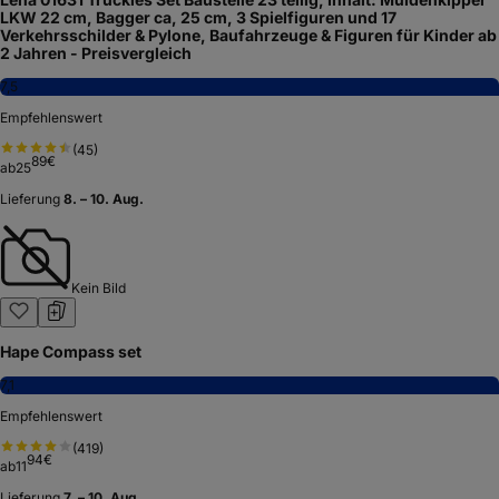
LKW 22 cm, Bagger ca, 25 cm, 3 Spielfiguren und 17
Verkehrsschilder & Pylone, Baufahrzeuge & Figuren für Kinder ab
2 Jahren - Preisvergleich
7,5
Empfehlenswert
(
45
)
89
€
ab
25
Lieferung
8. – 10. Aug.
Kein Bild
Hape Compass set
7,1
Empfehlenswert
(
419
)
94
€
ab
11
Lieferung
7. – 10. Aug.