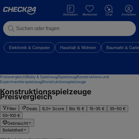
Aktivitäten
Merkzettel
Chat
Anmelden
Suchen oder fragen
Elektronik & Computer
Haushalt & Wohnen
Baumarkt & Gart
Preisvergleich
/
Baby & Spielzeug
/
Spielzeug
/
Konstruktions und
Experimentierspielzeug
/
Konstruktionsspielzeuge
Konstruktionsspielzeuge
Preisvergleich
Filter
Deals
8,0+ Score
Bis 15 €
15–35 €
35–50 €
50–100 €
Gebraucht
Beliebtheit