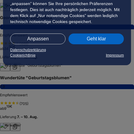
„anpassen” können Sie Ihre persönlichen Präferenzen
festlegen. Dies ist auch nachträglich jederzeit möglich. Mit
dem Klick auf „Nur notwendige Cookies” werden lediglich
Georello Tech-266-Stück
technisch notwendige Cookies gespeichert.
7,4
Empfehlenswert
Anpassen
Geht klar
(
466
)
90
€
ab
34
Datenschutzerklärung
Cookierichtlinie
Impressum
Lieferung
7. – 10. Aug.
Wundertüte "Geburtstagsblumen"
7,9
Empfehlenswert
(
705
)
19
€
ab
9
Lieferung
7. – 10. Aug.