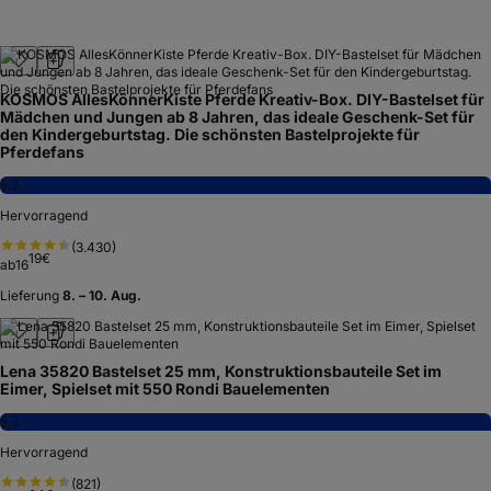
KOSMOS AllesKönnerKiste Pferde Kreativ-Box. DIY-Bastelset für
Mädchen und Jungen ab 8 Jahren, das ideale Geschenk-Set für
den Kindergeburtstag. Die schönsten Bastelprojekte für
Pferdefans
8,3
Hervorragend
(
3.430
)
19
€
ab
16
Lieferung
8. – 10. Aug.
Lena 35820 Bastelset 25 mm, Konstruktionsbauteile Set im
Eimer, Spielset mit 550 Rondi Bauelementen
8,3
Hervorragend
(
821
)