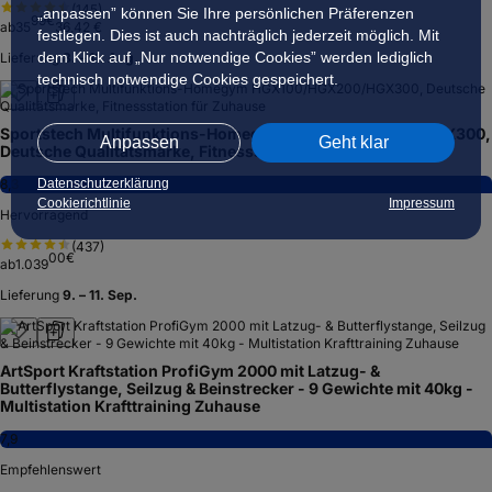
(
145
)
„anpassen” können Sie Ihre persönlichen Präferenzen
99
€
ab
35
36,42 €
festlegen. Dies ist auch nachträglich jederzeit möglich. Mit
dem Klick auf „Nur notwendige Cookies” werden lediglich
Lieferung
8. – 11. Aug.
technisch notwendige Cookies gespeichert.
Sportstech Multifunktions-Homegym HGX100/HGX200/HGX300,
Anpassen
Geht klar
Deutsche Qualitätsmarke, Fitnessstation für Zuhause
Datenschutzerklärung
8,3
Cookierichtlinie
Impressum
Hervorragend
(
437
)
00
€
ab
1.039
Lieferung
9. – 11. Sep.
ArtSport Kraftstation ProfiGym 2000 mit Latzug- &
Butterflystange, Seilzug & Beinstrecker - 9 Gewichte mit 40kg -
Multistation Krafttraining Zuhause
7,9
Empfehlenswert