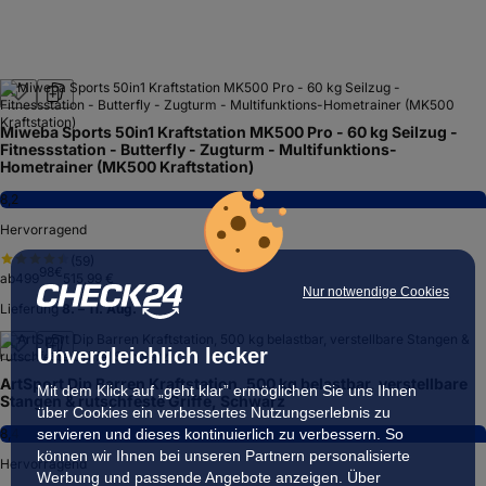
Miweba Sports 50in1 Kraftstation MK500 Pro - 60 kg Seilzug -
Fitnessstation - Butterfly - Zugturm - Multifunktions-
Hometrainer (MK500 Kraftstation)
8,2
Hervorragend
(
59
)
98
€
ab
499
515,99 €
Nur notwendige Cookies
Lieferung
8. – 11. Aug.
Unvergleichlich lecker
ArtSport Dip Barren Kraftstation, 500 kg belastbar, verstellbare
Mit dem Klick auf „geht klar” ermöglichen Sie uns Ihnen
Stangen & rutschfeste Griffe, Schwarz
über Cookies ein verbessertes Nutzungserlebnis zu
servieren und dieses kontinuierlich zu verbessern. So
8,4
können wir Ihnen bei unseren Partnern personalisierte
Hervorragend
Werbung und passende Angebote anzeigen. Über