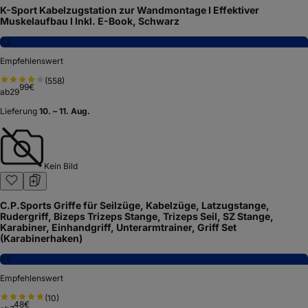
K-Sport Kabelzugstation zur Wandmontage I Effektiver
Muskelaufbau I Inkl. E-Book, Schwarz
7,2
Empfehlenswert
(
558
)
99
€
ab
29
Lieferung
10. – 11. Aug.
Kein Bild
C.P.Sports Griffe für Seilzüge, Kabelzüge, Latzugstange,
Rudergriff, Bizeps Trizeps Stange, Trizeps Seil, SZ Stange,
Karabiner, Einhandgriff, Unterarmtrainer, Griff Set
(Karabinerhaken)
7,6
Empfehlenswert
(
10
)
48
€