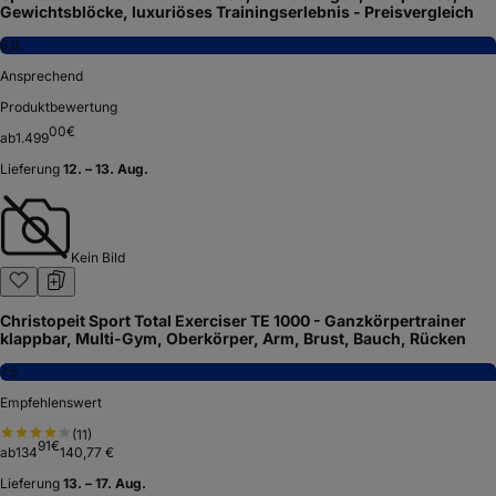
Gewichtsblöcke, luxuriöses Trainingserlebnis - Preisvergleich
6,9
Ansprechend
Produktbewertung
00
€
ab
1.499
Lieferung
12. – 13. Aug.
Kein Bild
Christopeit Sport Total Exerciser TE 1000 - Ganzkörpertrainer
klappbar, Multi-Gym, Oberkörper, Arm, Brust, Bauch, Rücken
7,5
Empfehlenswert
(
11
)
91
€
ab
134
140,77 €
Lieferung
13. – 17. Aug.