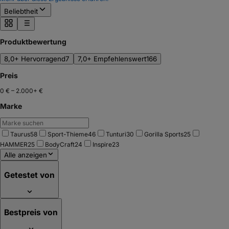
Beliebtheit
Produktbewertung
8,0+ Hervorragend
7
7,0+ Empfehlenswert
166
Preis
0 €
–
2.000+ €
Marke
Taurus
58
Sport-Thieme
46
Tunturi
30
Gorilla Sports
25
HAMMER
25
BodyCraft
24
Inspire
23
Alle anzeigen
Getestet von
Bestpreis von