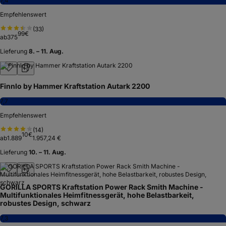
7,4
Empfehlenswert
(
33
)
99
€
ab
375
Lieferung
8. – 11. Aug.
Finnlo by Hammer Kraftstation Autark 2200
7,7
Empfehlenswert
(
14
)
10
€
ab
1.889
1.957,24 €
Lieferung
10. – 11. Aug.
GORILLA SPORTS Kraftstation Power Rack Smith Machine -
Multifunktionales Heimfitnessgerät, hohe Belastbarkeit,
robustes Design, schwarz
7,3