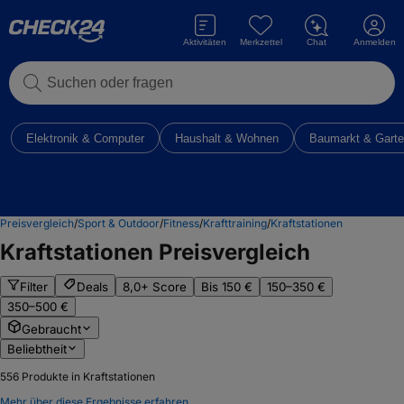
Aktivitäten
Merkzettel
Chat
Anmelden
Suchen oder fragen
Elektronik & Computer
Haushalt & Wohnen
Baumarkt & Gart
Preisvergleich
/
Sport & Outdoor
/
Fitness
/
Krafttraining
/
Kraftstationen
Kraftstationen
Preisvergleich
Filter
Deals
8,0+ Score
Bis 150 €
150–350 €
350–500 €
Gebraucht
Beliebtheit
556
Produkte in Kraftstationen
Mehr über diese Ergebnisse erfahren.