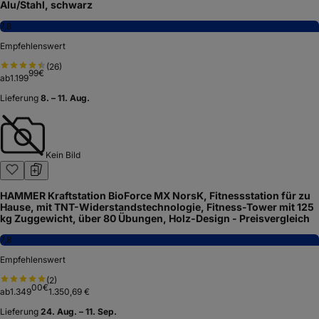
Alu/Stahl, schwarz
7,8
Empfehlenswert
(
26
)
99
€
ab
1.199
Lieferung
8. – 11. Aug.
Kein Bild
HAMMER Kraftstation BioForce MX NorsK, Fitnessstation für zu
Hause, mit TNT-Widerstandstechnologie, Fitness-Tower mit 125
kg Zuggewicht, über 80 Übungen, Holz-Design - Preisvergleich
7,8
Empfehlenswert
(
2
)
00
€
ab
1.349
1.350,69 €
Lieferung
24. Aug. – 11. Sep.