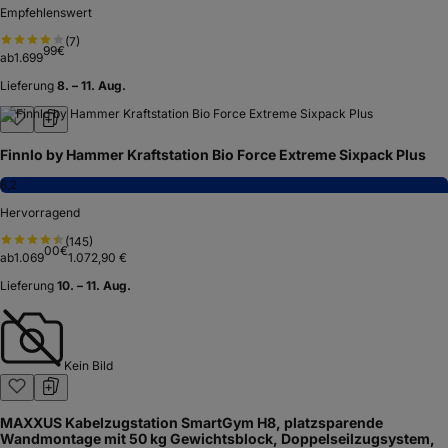
Empfehlenswert
(
7
)
99
€
ab
1.699
Lieferung
8. – 11. Aug.
Finnlo by Hammer Kraftstation Bio Force Extreme Sixpack Plus
8,2
Hervorragend
(
145
)
00
€
ab
1.069
1.072,90 €
Lieferung
10. – 11. Aug.
Kein Bild
MAXXUS Kabelzugstation SmartGym H8, platzsparende
Wandmontage mit 50 kg Gewichtsblock, Doppelseilzugsystem,