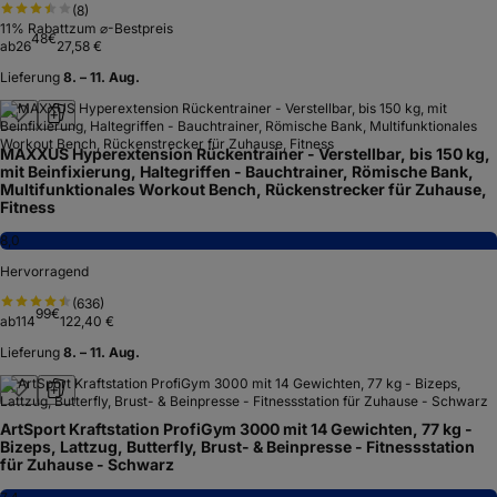
(
8
)
11
% Rabatt
zum ⌀-Bestpreis
48
€
ab
26
27,58 €
Lieferung
8. – 11. Aug.
MAXXUS Hyperextension Rückentrainer - Verstellbar, bis 150 kg,
mit Beinfixierung, Haltegriffen - Bauchtrainer, Römische Bank,
Multifunktionales Workout Bench, Rückenstrecker für Zuhause,
Fitness
8,0
Hervorragend
(
636
)
99
€
ab
114
122,40 €
Lieferung
8. – 11. Aug.
ArtSport Kraftstation ProfiGym 3000 mit 14 Gewichten, 77 kg -
Bizeps, Lattzug, Butterfly, Brust- & Beinpresse - Fitnessstation
für Zuhause - Schwarz