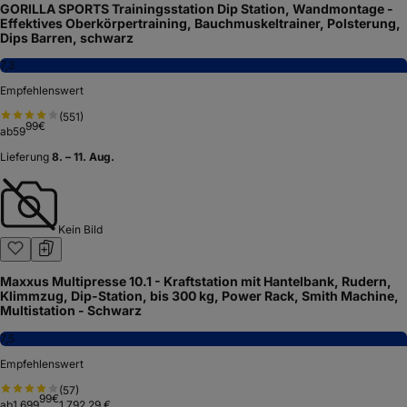
GORILLA SPORTS Trainingsstation Dip Station, Wandmontage -
Effektives Oberkörpertraining, Bauchmuskeltrainer, Polsterung,
Dips Barren, schwarz
7,3
Empfehlenswert
(
551
)
99
€
ab
59
Lieferung
8. – 11. Aug.
Kein Bild
Maxxus Multipresse 10.1 - Kraftstation mit Hantelbank, Rudern,
Klimmzug, Dip-Station, bis 300 kg, Power Rack, Smith Machine,
Multistation - Schwarz
7,5
Empfehlenswert
(
57
)
99
€
ab
1.699
1.792,29 €