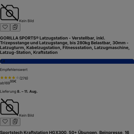
Kein Bild
GORILLA SPORTS® Latzugstation - Verstellbar, inkl.
Trizepsstange und Latzugstange, bis 280kg Belastbar, 30mm -
Latzugturm, Kabelzugstation, Fitnessstation, Latzugmaschine,
Latzug-Station, Kraftstation
7,4
Empfehlenswert
(
276
)
99
€
ab
169
Lieferung
8. – 11. Aug.
Kein Bild
Sportstech Kraftstation HGX300, 50+ Übungen, Beinpresse, 16