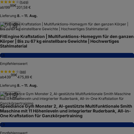
(
549
)
99
€
ab
199
201,58 €
Lieferung
8. – 11. Aug.
FitEngine Kraftstation | Multifunktions-Homegym für den ganzen
Körper | Bis zu 67 kg einstellbare Gewichte | Hochwertiges
Stahlmaterial
7,6
Empfehlenswert
(
88
)
99
€
ab
439
475,89 €
Lieferung
8. – 11. Aug.
Speediance Gym Monster 2, AI-gestützte Multifunktionale Smith
Maschine mit 11 Höhenleveln und integrierter Ruderbank, All-in-
One Kraftstation für Ganzkörpertraining
7,9
Empfehlenswert