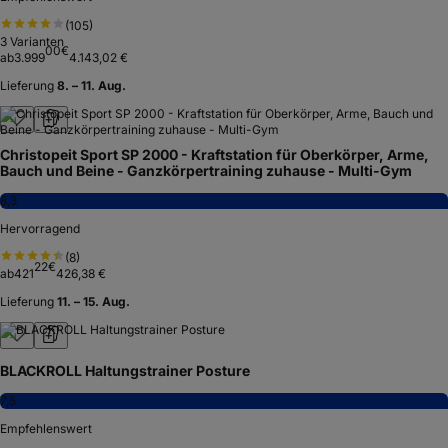
(
105
)
3
Varianten
00
€
ab
3.999
4.143,02 €
Lieferung
8. – 11. Aug.
Christopeit Sport SP 2000 - Kraftstation für Oberkörper, Arme,
Bauch und Beine - Ganzkörpertraining zuhause - Multi-Gym
8,3
Hervorragend
(
8
)
22
€
ab
421
426,38 €
Lieferung
11. – 15. Aug.
BLACKROLL Haltungstrainer Posture
7,5
Empfehlenswert