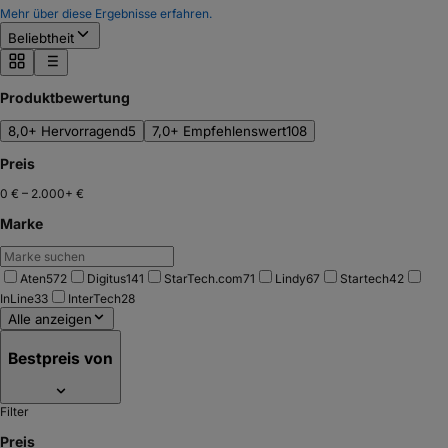
Mehr über diese Ergebnisse erfahren.
Beliebtheit
Produktbewertung
8,0+ Hervorragend
5
7,0+ Empfehlenswert
108
Preis
0 €
–
2.000+ €
Marke
Aten
572
Digitus
141
StarTech.com
71
Lindy
67
Startech
42
InLine
33
InterTech
28
Alle anzeigen
Bestpreis von
Filter
Preis