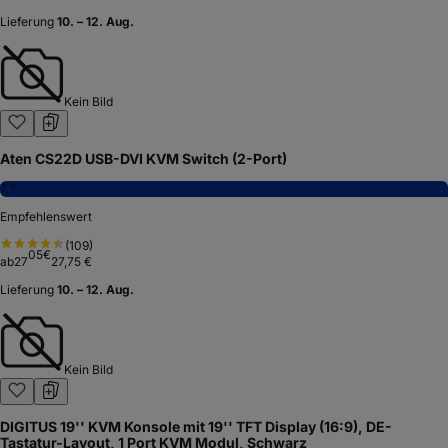
Lieferung
10. – 12. Aug.
Kein Bild
Aten CS22D USB-DVI KVM Switch (2-Port)
7,7
Empfehlenswert
(
109
)
05
€
ab
27
27,75 €
Lieferung
10. – 12. Aug.
Kein Bild
DIGITUS 19'' KVM Konsole mit 19'' TFT Display (16:9), DE-
Tastatur-Layout, 1 Port KVM Modul, Schwarz