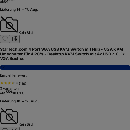
ab
84
Lieferung
14. – 17. Aug.
Kein Bild
StarTech.com 4 Port VGA USB KVM Switch mit Hub - VGA KVM
Umschalter für 4 PC's - Desktop KVM Switch mit 4x USB 2.0, 1x
VGA Buchse
7,2
Empfehlenswert
(
119
)
3
Varianten
68
€
ab
9
10,01 €
Lieferung
10. – 12. Aug.
Kein Bild