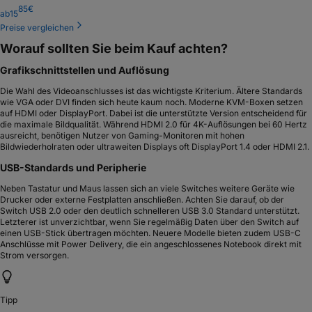
85
€
ab
15
Preise vergleichen
Worauf sollten Sie beim Kauf achten?
Grafikschnittstellen und Auflösung
Die Wahl des Videoanschlusses ist das wichtigste Kriterium. Ältere Standards
wie VGA oder DVI finden sich heute kaum noch. Moderne KVM-Boxen setzen
auf HDMI oder DisplayPort. Dabei ist die unterstützte Version entscheidend für
die maximale Bildqualität. Während HDMI 2.0 für 4K-Auflösungen bei 60 Hertz
ausreicht, benötigen Nutzer von Gaming-Monitoren mit hohen
Bildwiederholraten oder ultraweiten Displays oft DisplayPort 1.4 oder HDMI 2.1.
USB-Standards und Peripherie
Neben Tastatur und Maus lassen sich an viele Switches weitere Geräte wie
Drucker oder externe Festplatten anschließen. Achten Sie darauf, ob der
Switch USB 2.0 oder den deutlich schnelleren USB 3.0 Standard unterstützt.
Letzterer ist unverzichtbar, wenn Sie regelmäßig Daten über den Switch auf
einen USB-Stick übertragen möchten. Neuere Modelle bieten zudem USB-C
Anschlüsse mit Power Delivery, die ein angeschlossenes Notebook direkt mit
Strom versorgen.
Tipp