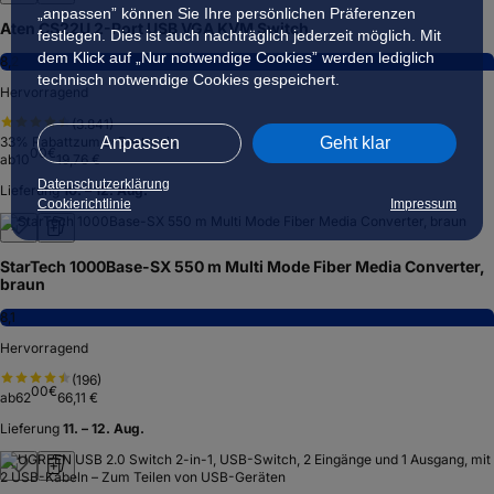
„anpassen” können Sie Ihre persönlichen Präferenzen
Aten CS22U 2-Port USB VGA KVM Switch
festlegen. Dies ist auch nachträglich jederzeit möglich. Mit
dem Klick auf „Nur notwendige Cookies” werden lediglich
8,2
technisch notwendige Cookies gespeichert.
Hervorragend
(
3.841
)
Anpassen
Geht klar
33
% Rabatt
zum ⌀-Bestpreis
00
€
ab
10
19,76 €
Datenschutzerklärung
Lieferung
10. – 12. Aug.
Cookierichtlinie
Impressum
StarTech 1000Base-SX 550 m Multi Mode Fiber Media Converter,
braun
8,1
Hervorragend
(
196
)
00
€
ab
62
66,11 €
Lieferung
11. – 12. Aug.