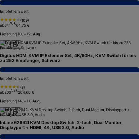
7,1
Empfehlenswert
(
109
)
70
€
ab
64
64,75 €
Lieferung
10. – 12. Aug.
Digitus HDMI KVM IP Extender Set, 4K/60Hz, KVM Switch für bis
zu 253 Empfänger, Schwarz
7,8
Empfehlenswert
(
3
)
52
€
ab
203
204,60 €
Lieferung
14. – 17. Aug.
InLine 62642I KVM Desktop Switch, 2-fach, Dual Monitor,
Displayport + HDMI, 4K, USB 3.0, Audio
7,6