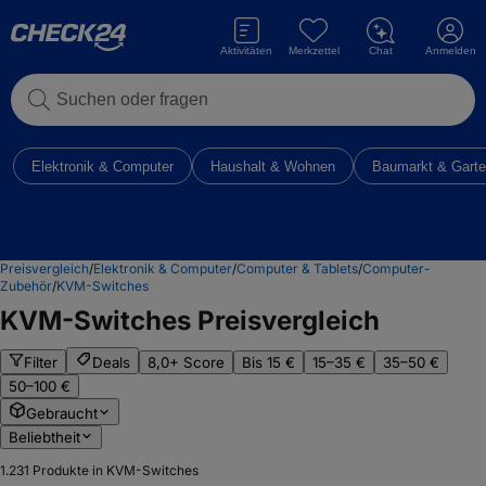
Aktivitäten
Merkzettel
Chat
Anmelden
Suchen oder fragen
Elektronik & Computer
Haushalt & Wohnen
Baumarkt & Gart
Preisvergleich
/
Elektronik & Computer
/
Computer & Tablets
/
Computer-
Zubehör
/
KVM-Switches
KVM-Switches
Preisvergleich
Filter
Deals
8,0+ Score
Bis 15 €
15–35 €
35–50 €
50–100 €
Gebraucht
Beliebtheit
1.231
Produkte in KVM-Switches