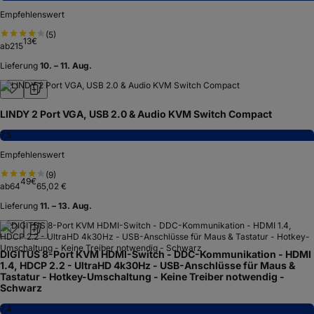
Empfehlenswert
(
5
)
13
€
ab
215
Lieferung
10. – 11. Aug.
LINDY 2 Port VGA, USB 2.0 & Audio KVM Switch Compact
7,5
Empfehlenswert
(
9
)
49
€
ab
64
65,02 €
Lieferung
11. – 13. Aug.
DIGITUS 8-Port KVM HDMI-Switch - DDC-Kommunikation - HDMI
1.4, HDCP 2.2 - UltraHD 4k30Hz - USB-Anschlüsse für Maus &
Tastatur - Hotkey-Umschaltung - Keine Treiber notwendig -
Schwarz
7,4