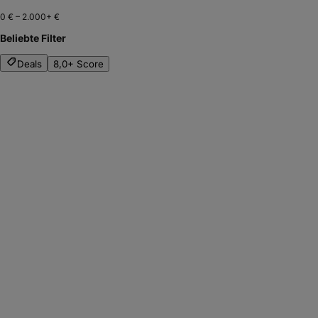
0 €
–
2.000+ €
Beliebte Filter
Deals
8,0+ Score