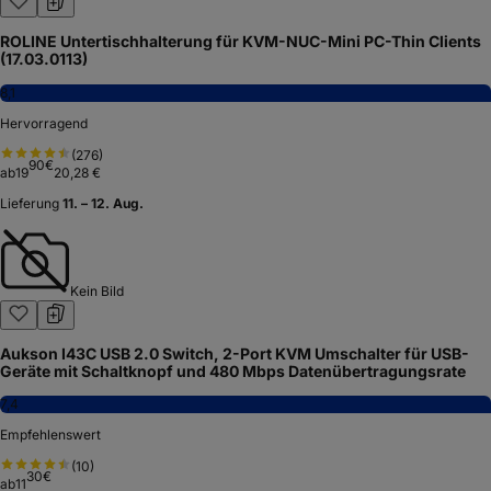
ROLINE Untertischhalterung für KVM-NUC-Mini PC-Thin Clients
(17.03.0113)
8,1
Hervorragend
(
276
)
90
€
ab
19
20,28 €
Lieferung
11. – 12. Aug.
Kein Bild
Aukson I43C USB 2.0 Switch, 2-Port KVM Umschalter für USB-
Geräte mit Schaltknopf und 480 Mbps Datenübertragungsrate
7,4
Empfehlenswert
(
10
)
30
€
ab
11