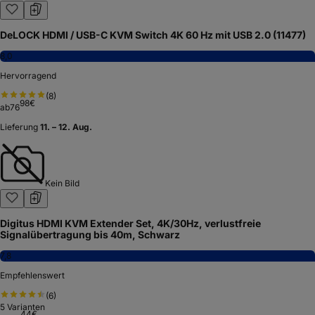
DeLOCK HDMI / USB-C KVM Switch 4K 60 Hz mit USB 2.0 (11477)
8,0
Hervorragend
(
8
)
98
€
ab
76
Lieferung
11. – 12. Aug.
Kein Bild
Digitus HDMI KVM Extender Set, 4K/30Hz, verlustfreie
Signalübertragung bis 40m, Schwarz
7,8
Empfehlenswert
(
6
)
5
Varianten
44
€