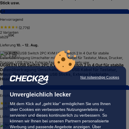
Stick usw.
8,4
Hervorragend
(
2.776
)
2
Varianten
99
€
ab
29
Lieferung
10. – 12. Aug.
UGREEN USB Switch 2PC KVM USB Switch 2 In 4 Out für stabile
Datenübertragung Umschalter mit 2 USB Kabel für Tastatur,
Maus, Drucker, Scanner, USB Sticks, Externe Festplatte,
Nur notwendige Cookies
Headsets usw.
7,9
Unvergleichlich lecker
Empfehlenswert
Mit dem Klick auf „geht klar” ermöglichen Sie uns Ihnen
(
10.291
)
85
€
ab
15
über Cookies ein verbessertes Nutzungserlebnis zu
servieren und dieses kontinuierlich zu verbessern. So
Lieferung
13. – 14. Aug.
können wir Ihnen bei unseren Partnern personalisierte
Werbung und passende Angebote anzeigen. Über