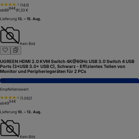
(
143
)
94
€
ab
89
91,33 €
Lieferung
13. – 15. Aug.
Kein Bild
UGREEN HDMI 2.0 KVM Switch 4K@60Hz USB 3.0 Switch 4 USB
Ports (3*USB 3.0+ USB C), Schwarz - Effizientes Teilen von
Monitor und Peripheriegeräten für 2 PCs
7,8
Empfehlenswert
(
1.062
)
54
€
ab
49
Lieferung
10. – 13. Aug.
Kein Bild