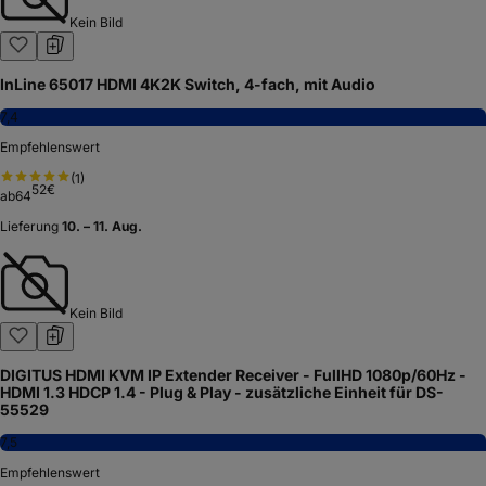
Kein Bild
InLine 65017 HDMI 4K2K Switch, 4-fach, mit Audio
7,4
Empfehlenswert
(
1
)
52
€
ab
64
Lieferung
10. – 11. Aug.
Kein Bild
DIGITUS HDMI KVM IP Extender Receiver - FullHD 1080p/60Hz -
HDMI 1.3 HDCP 1.4 - Plug & Play - zusätzliche Einheit für DS-
55529
7,5
Empfehlenswert