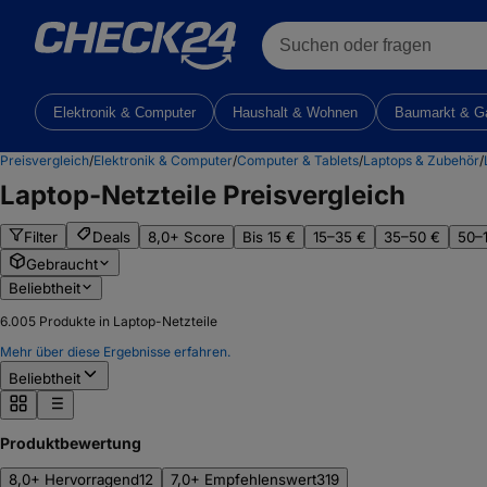
Suchen oder fragen
Elektronik & Computer
Haushalt & Wohnen
Baumarkt & G
Preisvergleich
/
Elektronik & Computer
/
Computer & Tablets
/
Laptops & Zubehör
/
Laptop-Netzteile
Preisvergleich
Filter
Deals
8,0+ Score
Bis 15 €
15–35 €
35–50 €
50–
Gebraucht
Beliebtheit
6.005
Produkte in Laptop-Netzteile
Mehr über diese Ergebnisse erfahren.
Beliebtheit
Produktbewertung
8,0+ Hervorragend
12
7,0+ Empfehlenswert
319