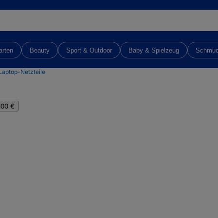
arten
Beauty
Sport & Outdoor
Baby & Spielzeug
Schmu
Laptop-Netzteile
100 €