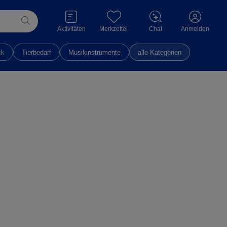
Aktivitäten
Merkzettel
Chat
Anmelden
ck
Tierbedarf
Musikinstrumente
alle Kategorien