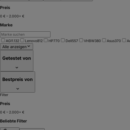
Preis
0 €
–
2.000+ €
Marke
AGI
1.132
Lenovo
812
HP
770
Dell
557
VHBW
380
Asus
370
A
Alle anzeigen
Getestet von
Bestpreis von
Filter
Preis
0 €
–
2.000+ €
Beliebte Filter