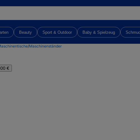
arten
Beauty
Sport & Outdoor
Baby & Spielzeug
Schmu
aschinentische
/
Maschinenständer
100 €