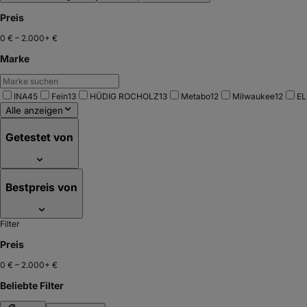
Preis
0 €
–
2.000+ €
Marke
INA
45
Fein
13
HÜDIG ROCHOLZ
13
Metabo
12
Milwaukee
12
E
Alle anzeigen
Getestet von
Bestpreis von
Filter
Preis
0 €
–
2.000+ €
Beliebte Filter