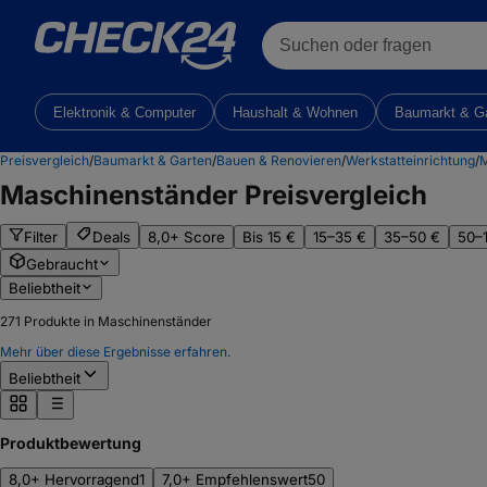
Suchen oder fragen
Elektronik & Computer
Haushalt & Wohnen
Baumarkt & G
Preisvergleich
/
Baumarkt & Garten
/
Bauen & Renovieren
/
Werkstatteinrichtung
/
M
Maschinenständer
Preisvergleich
Filter
Deals
8,0+ Score
Bis 15 €
15–35 €
35–50 €
50–
Gebraucht
Beliebtheit
271
Produkte in Maschinenständer
Mehr über diese Ergebnisse erfahren.
Beliebtheit
Produktbewertung
8,0+ Hervorragend
1
7,0+ Empfehlenswert
50