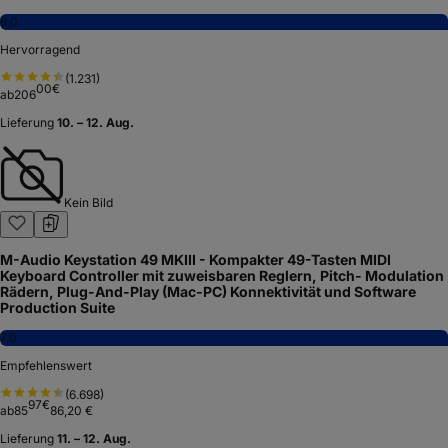
8,0
Hervorragend
(
1.231
)
00
€
ab
206
Lieferung
10. – 12. Aug.
Kein Bild
M-Audio Keystation 49 MKIII - Kompakter 49-Tasten MIDI
Keyboard Controller mit zuweisbaren Reglern, Pitch- Modulation
Rädern, Plug-And-Play (Mac-PC) Konnektivität und Software
Production Suite
7,0
Empfehlenswert
(
6.698
)
97
€
ab
85
86,20 €
Lieferung
11. – 12. Aug.