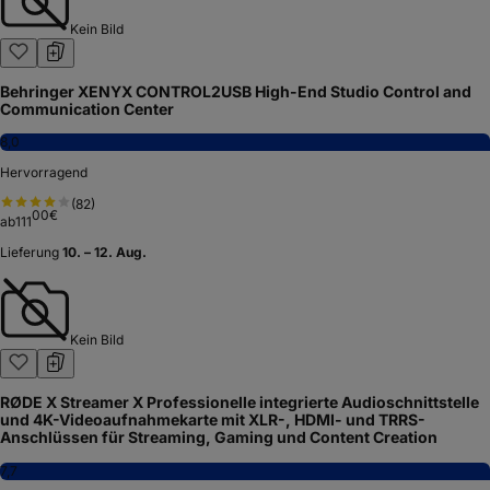
Kein Bild
Behringer XENYX CONTROL2USB High-End Studio Control and
Communication Center
8,0
Hervorragend
(
82
)
00
€
ab
111
Lieferung
10. – 12. Aug.
Kein Bild
RØDE X Streamer X Professionelle integrierte Audioschnittstelle
und 4K-Videoaufnahmekarte mit XLR-, HDMI- und TRRS-
Anschlüssen für Streaming, Gaming und Content Creation
7,7