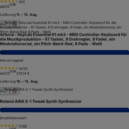
(
41
)
43
€
ab
515
Lieferung
11. – 13. Aug.
Arturia - KeyLab Essential 61 mk3 - MIDI Controller-Keyboard für
die Musikproduktion - 61 Tasten, 9 Drehregler, 9 Fader, ein
Modulationsrad, ein Pitch-Bend-Rad, 8 Pads - Weiß
8,4
Hervorragend
(
470
)
00
€
ab
213
214,14 €
Lieferung
10. – 12. Aug.
Roland AIRA S-1 Tweak Synth Synthesizer
7,7
Empfehlenswert
(
768
)
00
€