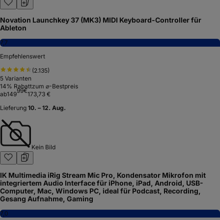
Novation Launchkey 37 (MK3) MIDI Keyboard-Controller für
Ableton
7,7
Empfehlenswert
(
2.135
)
5
Varianten
14
% Rabatt
zum ⌀-Bestpreis
99
€
ab
149
173,73 €
Lieferung
10. – 12. Aug.
Kein Bild
IK Multimedia iRig Stream Mic Pro, Kondensator Mikrofon mit
integriertem Audio Interface für iPhone, iPad, Android, USB-
Computer, Mac, Windows PC, ideal für Podcast, Recording,
Gesang Aufnahme, Gaming
7,0