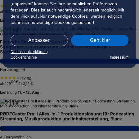
„anpassen” können Sie Ihre persönlichen Präferenzen
(
7.055
)
00
€
festlegen. Dies ist auch nachträglich jederzeit möglich. Mit
ab
105
115,34 €
dem Klick auf „Nur notwendige Cookies” werden lediglich
Lieferung
11. – 12. Aug.
technisch notwendige Cookies gespeichert.
Anpassen
Geht klar
Focusrite Scarlett 4i4 4. Gen USB-Audio-Interface für Musiker,
Songwriter, Gitarristen und Content Creators in HiFi-
Studioqualität
Datenschutzerklärung
Cookierichtlinie
Impressum
8,4
Hervorragend
(
7.060
)
00
€
ab
229
243,12 €
Lieferung
11. – 12. Aug.
RØDECaster Pro II Alles-in-1 Produktionslösung für Podcasting,
Streaming, Musikproduktion und Inhaltserstellung, Black
9,0
Außergewöhnlich