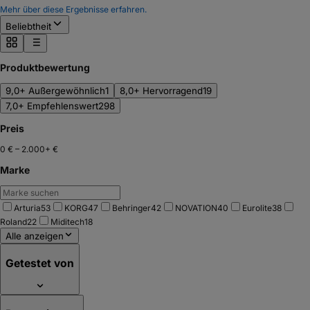
Mehr über diese Ergebnisse erfahren.
Beliebtheit
Produktbewertung
9,0+ Außergewöhnlich
1
8,0+ Hervorragend
19
7,0+ Empfehlenswert
298
Preis
0 €
–
2.000+ €
Marke
Arturia
53
KORG
47
Behringer
42
NOVATION
40
Eurolite
38
Roland
22
Miditech
18
Alle anzeigen
Getestet von