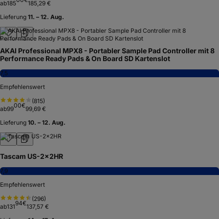
ab
185
185,29 €
Lieferung
11. – 12. Aug.
AKAI Professional MPX8 - Portabler Sample Pad Controller mit 8
Performance Ready Pads & On Board SD Kartenslot
7,5
Empfehlenswert
(
815
)
00
€
ab
99
99,69 €
Lieferung
10. – 12. Aug.
Tascam US-2x2HR
7,9
Empfehlenswert
(
296
)
94
€
ab
131
137,57 €