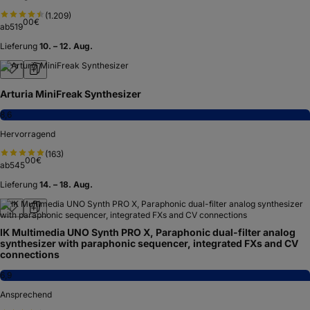
(
1.209
)
00
€
ab
519
Lieferung
10. – 12. Aug.
Arturia MiniFreak Synthesizer
8,6
Hervorragend
(
163
)
00
€
ab
545
Lieferung
14. – 18. Aug.
IK Multimedia UNO Synth PRO X, Paraphonic dual-filter analog
synthesizer with paraphonic sequencer, integrated FXs and CV
connections
6,9
Ansprechend