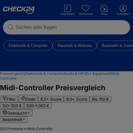
Aktivitäten
Merkzettel
Chat
Anmelden
Suchen oder fragen
Elektronik & Computer
Haushalt & Wohnen
Baumarkt & Gart
Preisvergleich
/
Elektronik & Computer
/
Audio & HiFi
/
DJ-Equipment
/
Midi-
Controller
Midi-Controller
Preisvergleich
Filter
Deals
8,0+ Score
9,0+ Score
Bis 150 €
150–350 €
500–1.000 €
Gebraucht
Beliebtheit
553
Produkte in Midi-Controller