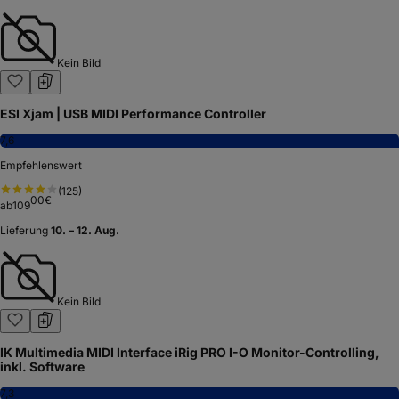
Kein Bild
ESI Xjam | USB MIDI Performance Controller
7,6
Empfehlenswert
(
125
)
00
€
ab
109
Lieferung
10. – 12. Aug.
Kein Bild
IK Multimedia MIDI Interface iRig PRO I-O Monitor-Controlling,
inkl. Software
7,3