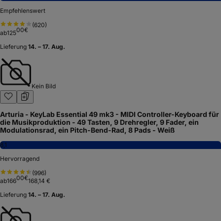
Empfehlenswert
(
620
)
00
€
ab
125
Lieferung
14. – 17. Aug.
Kein Bild
Arturia - KeyLab Essential 49 mk3 - MIDI Controller-Keyboard für
die Musikproduktion - 49 Tasten, 9 Drehregler, 9 Fader, ein
Modulationsrad, ein Pitch-Bend-Rad, 8 Pads - Weiß
8,1
Hervorragend
(
996
)
00
€
ab
166
168,14 €
Lieferung
14. – 17. Aug.