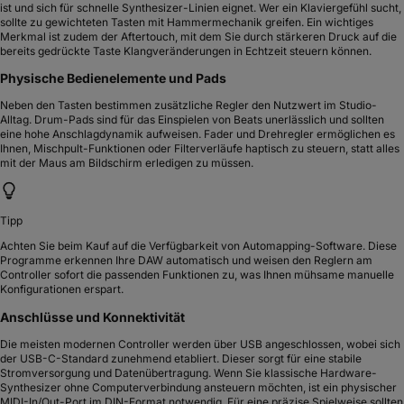
ist und sich für schnelle Synthesizer-Linien eignet. Wer ein Klaviergefühl sucht,
sollte zu gewichteten Tasten mit Hammermechanik greifen. Ein wichtiges
Merkmal ist zudem der Aftertouch, mit dem Sie durch stärkeren Druck auf die
bereits gedrückte Taste Klangveränderungen in Echtzeit steuern können.
Physische Bedienelemente und Pads
Neben den Tasten bestimmen zusätzliche Regler den Nutzwert im Studio-
Alltag. Drum-Pads sind für das Einspielen von Beats unerlässlich und sollten
eine hohe Anschlagdynamik aufweisen. Fader und Drehregler ermöglichen es
Ihnen, Mischpult-Funktionen oder Filterverläufe haptisch zu steuern, statt alles
mit der Maus am Bildschirm erledigen zu müssen.
Tipp
Achten Sie beim Kauf auf die Verfügbarkeit von Automapping-Software. Diese
Programme erkennen Ihre DAW automatisch und weisen den Reglern am
Controller sofort die passenden Funktionen zu, was Ihnen mühsame manuelle
Konfigurationen erspart.
Anschlüsse und Konnektivität
Die meisten modernen Controller werden über USB angeschlossen, wobei sich
der USB-C-Standard zunehmend etabliert. Dieser sorgt für eine stabile
Stromversorgung und Datenübertragung. Wenn Sie klassische Hardware-
Synthesizer ohne Computerverbindung ansteuern möchten, ist ein physischer
MIDI-In/Out-Port im DIN-Format notwendig. Für eine präzise Spielweise sollten