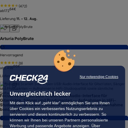
(
472
)
64
€
ab
172
Lieferung
11. – 12. Aug.
Arturia PolyBrute
8,5
Hervorragend
(
9
)
00
€
ab
2.499
Lieferung
12. – 14. Aug.
Nur notwendige Cookies
Unvergleichlich lecker
Focusrite Scarlett Solo 4. Gen USB-Audio-Interface für
Gitarristen, Sänger und Produzenten — Aufnahmen in HiFi-
Mit dem Klick auf „geht klar” ermöglichen Sie uns Ihnen
Studioqualität sowie sämtliche Software, die Sie zur Aufnahme
über Cookies ein verbessertes Nutzungserlebnis zu
benötigen
servieren und dieses kontinuierlich zu verbessern. So
8,4
können wir Ihnen bei unseren Partnern personalisierte
Werbung und passende Angebote anzeigen. Über
Hervorragend