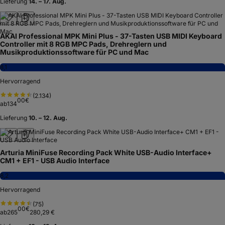
Lieferung
14. – 17. Aug.
AKAI Professional MPK Mini Plus - 37-Tasten USB MIDI Keyboard
Controller mit 8 RGB MPC Pads, Drehreglern und
Musikproduktionssoftware für PC und Mac
8,1
Hervorragend
(
2.134
)
00
€
ab
134
Lieferung
10. – 12. Aug.
Arturia MiniFuse Recording Pack White USB-Audio Interface+
CM1 + EF1 - USB Audio Interface
8,2
Hervorragend
(
75
)
00
€
ab
265
280,29 €