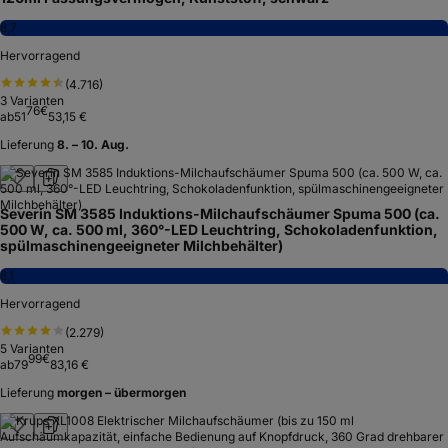
8,7
Hervorragend
(
4.716
)
3
Varianten
76
€
ab
51
53,15 €
Lieferung
8. – 10. Aug.
Severin SM 3585 Induktions-Milchaufschäumer Spuma 500 (ca.
500 W, ca. 500 ml, 360°-LED Leuchtring, Schokoladenfunktion,
spülmaschinengeeigneter Milchbehälter)
8,1
Hervorragend
(
2.279
)
5
Varianten
99
€
ab
79
83,16 €
Lieferung
morgen – übermorgen