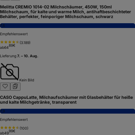
Melitta CREMIO 1014-02 Milchschäumer, 450W, 150ml
Milchschaum, für kalte und warme Milch, antihaftbeschichteter
Behälter, perfekter, feinporiger Milchschaum, schwarz
7,6
Empfehlenswert
(
3.189
)
89
€
ab
64
Lieferung
7. – 10. Aug.
Kein Bild
CASO CappuLatte, Milchaufschäumer mit Glasbehälter für heiße
und kalte Milchgetränke, transparent
7,9
Empfehlenswert
(
100
)
99
€
ab
49