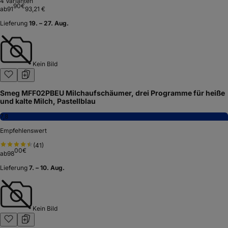
4
Varianten
90
€
ab
91
93,21 €
Lieferung
19. – 27. Aug.
Kein Bild
Smeg MFF02PBEU Milchaufschäumer, drei Programme für heiße
und kalte Milch, Pastellblau
7,8
Empfehlenswert
(
41
)
00
€
ab
98
Lieferung
7. – 10. Aug.
Kein Bild