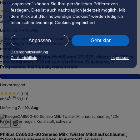
Hervorragend
„anpassen” können Sie Ihre persönlichen Präferenzen
festlegen. Dies ist auch nachträglich jederzeit möglich. Mit
(
520
)
dem Klick auf „Nur notwendige Cookies” werden lediglich
2
Varianten
99
€
ab
29
32,79 €
technisch notwendige Cookies gespeichert.
Lieferung
7. – 10. Aug.
Testsieger
Anpassen
Geht klar
Datenschutzerklärung
Rommelsbacher Milchaufschäumer MS 625, elektrisch, 250 ml
Cookierichtlinie
Impressum
zum Schäumen, 500 ml zum Verrühren, Glaskanne, 5
Programme, heiß & kalt, transparent
8,6
Hervorragend
(
113
)
00
€
ab
54
59,11 €
Lieferung
7. – 10. Aug.
Testsieger
Philips CA6500-60 Senseo Milk Twister Milchaufschäumer,
120ml Fassungsvermögen, Kunststoff, schwarz