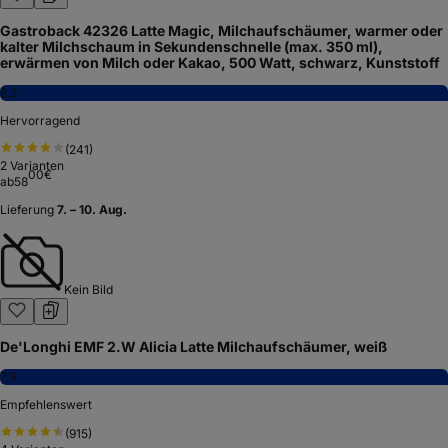
Gastroback 42326 Latte Magic, Milchaufschäumer, warmer oder
kalter Milchschaum in Sekundenschnelle (max. 350 ml),
erwärmen von Milch oder Kakao, 500 Watt, schwarz, Kunststoff
8,3
Hervorragend
(
241
)
2
Varianten
00
€
ab
58
Lieferung
7. – 10. Aug.
Kein Bild
De'Longhi EMF 2.W Alicia Latte Milchaufschäumer, weiß
7,9
Empfehlenswert
(
915
)