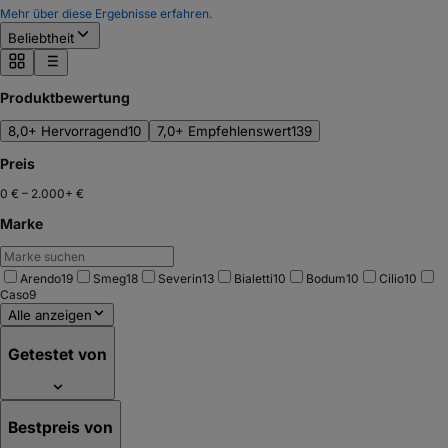
Mehr über diese Ergebnisse erfahren.
Beliebtheit
Produktbewertung
8,0+ Hervorragend
10
7,0+ Empfehlenswert
139
Preis
0 €
–
2.000+ €
Marke
Arendo
19
Smeg
18
Severin
13
Bialetti
10
Bodum
10
Cilio
10
Caso
9
Alle anzeigen
Getestet von
Bestpreis von