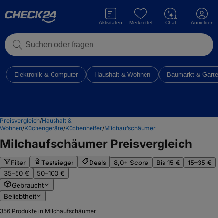
Aktivitäten
Merkzettel
Chat
Anmelden
Suchen oder fragen
Elektronik & Computer
Haushalt & Wohnen
Baumarkt & Gart
Preisvergleich
/
Haushalt &
Wohnen
/
Küchengeräte
/
Küchenhelfer
/
Milchaufschäumer
Milchaufschäumer
Preisvergleich
Filter
Testsieger
Deals
8,0+ Score
Bis 15 €
15–35 €
35–50 €
50–100 €
Gebraucht
Beliebtheit
356
Produkte in Milchaufschäumer