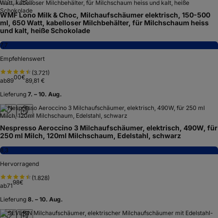
WMF Lono Milk & Choc, Milchaufschäumer elektrisch, 150-500
ml, 650 Watt, kabelloser Milchbehälter, für Milchschaum heiss
und kalt, heiße Schokolade
7,7
Empfehlenswert
(
3.721
)
00
€
ab
89
89,81 €
Lieferung
7. – 10. Aug.
Nespresso Aeroccino 3 Milchaufschäumer, elektrisch, 490W, für
250 ml Milch, 120ml Milchschaum, Edelstahl, schwarz
8,3
Hervorragend
(
1.828
)
98
€
ab
71
Lieferung
8. – 10. Aug.