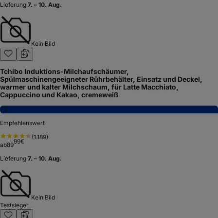
Lieferung
7. – 10. Aug.
Kein Bild
Tchibo Induktions-Milchaufschäumer,
Spülmaschinengeeigneter Rührbehälter, Einsatz und Deckel,
warmer und kalter Milchschaum, für Latte Macchiato,
Cappuccino und Kakao, cremeweiß
7,2
Empfehlenswert
(
1.189
)
99
€
ab
89
Lieferung
7. – 10. Aug.
Kein Bild
Testsieger