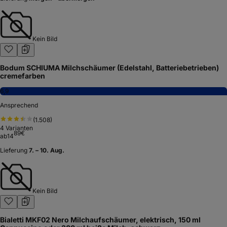
Kein Bild
Bodum SCHIUMA Milchschäumer (Edelstahl, Batteriebetrieben)
cremefarben
6,9
Ansprechend
(
1.508
)
4
Varianten
89
€
ab
14
Lieferung
7. – 10. Aug.
Kein Bild
Bialetti MKF02 Nero Milchaufschäumer, elektrisch, 150 ml