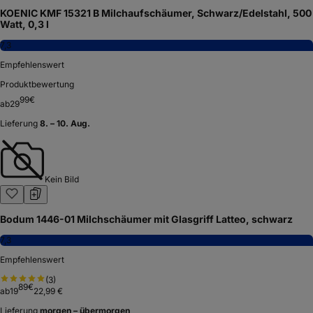
KOENIC KMF 15321 B Milchaufschäumer, Schwarz/Edelstahl, 500
Watt, 0,3 l
7,3
Empfehlenswert
Produktbewertung
99
€
ab
29
Lieferung
8. – 10. Aug.
Kein Bild
Bodum 1446-01 Milchschäumer mit Glasgriff Latteo, schwarz
7,3
Empfehlenswert
(
3
)
89
€
ab
19
22,99 €
Lieferung
morgen – übermorgen