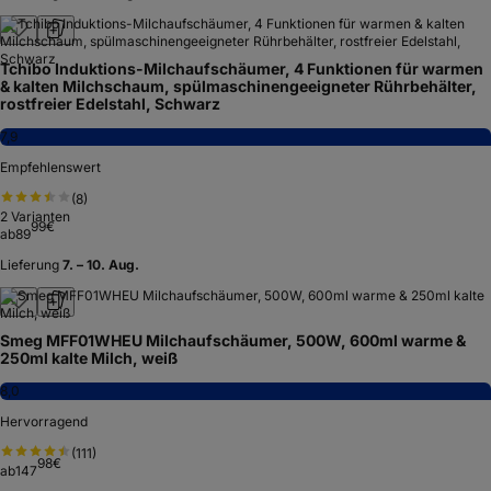
Tchibo Induktions-Milchaufschäumer, 4 Funktionen für warmen
& kalten Milchschaum, spülmaschinengeeigneter Rührbehälter,
rostfreier Edelstahl, Schwarz
7,9
Empfehlenswert
(
8
)
2
Varianten
99
€
ab
89
Lieferung
7. – 10. Aug.
Smeg MFF01WHEU Milchaufschäumer, 500W, 600ml warme &
250ml kalte Milch, weiß
8,0
Hervorragend
(
111
)
98
€
ab
147