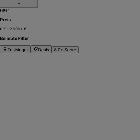
Filter
Preis
0 €
–
2.000+ €
Beliebte Filter
Testsieger
Deals
8,0+ Score