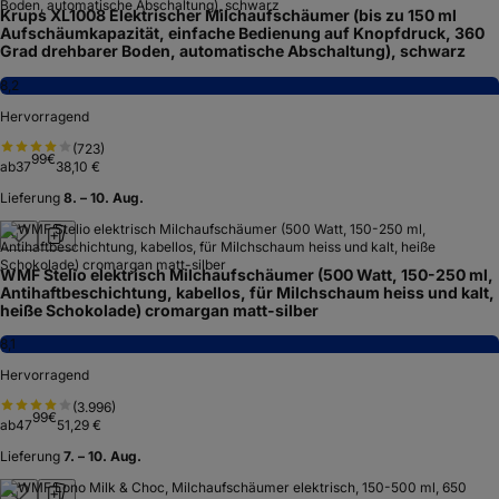
Krups XL1008 Elektrischer Milchaufschäumer (bis zu 150 ml
Aufschäumkapazität, einfache Bedienung auf Knopfdruck, 360
Grad drehbarer Boden, automatische Abschaltung), schwarz
8,2
Hervorragend
(
723
)
99
€
ab
37
38,10 €
Lieferung
8. – 10. Aug.
WMF Stelio elektrisch Milchaufschäumer (500 Watt, 150-250 ml,
Antihaftbeschichtung, kabellos, für Milchschaum heiss und kalt,
heiße Schokolade) cromargan matt-silber
8,1
Hervorragend
(
3.996
)
99
€
ab
47
51,29 €
Lieferung
7. – 10. Aug.