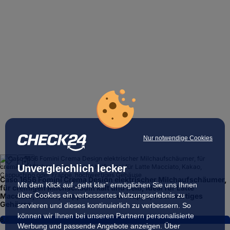
Nur notwendige Cookies
Unvergleichlich lecker
Caso 1656 Fomini Crema Design elektrischer Milchaufschäumer,
Mit dem Klick auf „geht klar” ermöglichen Sie uns Ihnen
für cremigen Milchschaum kalt und heiß, ideal für Latte
über Cookies ein verbessertes Nutzungserlebnis zu
Macciato, Kakao, Cappuchino oder Frappe, hochwertiges
Gehäuse
servieren und dieses kontinuierlich zu verbessern. So
können wir Ihnen bei unseren Partnern personalisierte
8,6
Werbung und passende Angebote anzeigen. Über