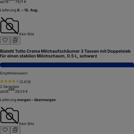
ab
78
79,11 €
Lieferung
8. – 10. Aug.
Kein Bild
Bialetti Tutto Crema Milchaufschäumer 3 Tassen mit Doppelsieb
für einen stabilen Milchschaum, 0.5 L, schwarz
7,7
Empfehlenswert
(
3.413
)
2
Varianten
68
€
ab
28
29,03 €
Lieferung
morgen – übermorgen
Kein Bild