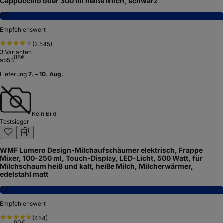
Cappuccino oder 300 ml heiße Milch, schwarz
7,7
Empfehlenswert
(
2.545
)
3
Varianten
88
€
ab
53
Lieferung
7. – 10. Aug.
Kein Bild
Testsieger
WMF Lumero Design-Milchaufschäumer elektrisch, Frappe
Mixer, 100-250 ml, Touch-Display, LED-Licht, 500 Watt, für
Milchschaum heiß und kalt, heiße Milch, Milcherwärmer,
edelstahl matt
7,9
Empfehlenswert
(
454
)
90
€