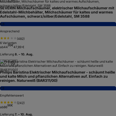
SEVERIN Milchaufschäumer, elektrischer Milchaufschäumer mit
Edelstahl-Milchbehälter, Milchschäumer für kaltes und warmes
Aufschäumen, schwarz/silber/Edelstahl, SM 3588
6,6
Ansprechend
(
482
)
6
Varianten
99
€
ab
44
47,89 €
Lieferung
8. – 10. Aug.
Philips Baristina Elektrischer Milchaufschäumer - schäumt heiße
und kalte Milch und pflanzlichen Alternativen auf. Einfach zu
reinigen. Naturweiß (BAR311/00)
7,9
Empfehlenswert
(
242
)
96
€
ab
86
Lieferung
7. – 10. Aug.