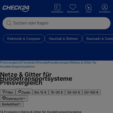
Aktivitäten
Merkzettel
Chat
Anmelden
Suchen oder fragen
Elektronik & Computer
Haushalt & Wohnen
Baumarkt & Gart
Preisvergleich
/
Tierbedarf
/
Hunde
/
Hundetransport
/
Netze & Gitter für
Hundetransportsysteme
Netze & Gitter für
Hundetransportsysteme
Preisvergleich
Filter
Deals
Bis 15 €
15–35 €
35–50 €
50–100 €
Gebraucht
Beliebtheit
14
Produkte in Netze & Gitter für Hundetransportsysteme