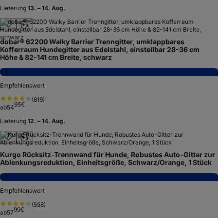
Lieferung
13. – 14. Aug.
dobar® 62200 Walky Barrier Trenngitter, umklappbares
Kofferraum Hundegitter aus Edelstahl, einstellbar 28-36 cm
Höhe & 82-141 cm Breite, schwarz
7,3
Empfehlenswert
(
819
)
95
€
ab
54
Lieferung
12. – 14. Aug.
Kurgo Rücksitz-Trennwand für Hunde, Robustes Auto-Gitter zur
Ablenkungsreduktion, Einheitsgröße, Schwarz/Orange, 1 Stück
7,2
Empfehlenswert
(
558
)
99
€
ab
57