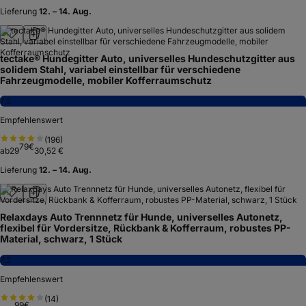
Lieferung
12. – 14. Aug.
tectake® Hundegitter Auto, universelles Hundeschutzgitter aus
solidem Stahl, variabel einstellbar für verschiedene
Fahrzeugmodelle, mobiler Kofferraumschutz
7,5
Empfehlenswert
(
196
)
79
€
ab
29
30,52 €
Lieferung
12. – 14. Aug.
Relaxdays Auto Trennnetz für Hunde, universelles Autonetz,
flexibel für Vordersitze, Rückbank & Kofferraum, robustes PP-
Material, schwarz, 1 Stück
7,2
Empfehlenswert
(
14
)
99
€