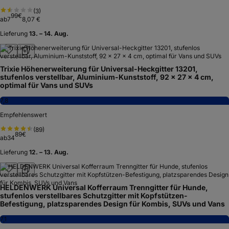
(
3
)
99
€
ab
7
8,07 €
Lieferung
13. – 14. Aug.
Trixie Höhenerweiterung für Universal-Heckgitter 13201,
stufenlos verstellbar, Aluminium-Kunststoff, 92 × 27 × 4 cm,
optimal für Vans und SUVs
7,8
Empfehlenswert
(
89
)
89
€
ab
34
Lieferung
12. – 13. Aug.
HELDENWERK Universal Kofferraum Trenngitter für Hunde,
stufenlos verstellbares Schutzgitter mit Kopfstützen-
Befestigung, platzsparendes Design für Kombis, SUVs und Vans
7,1