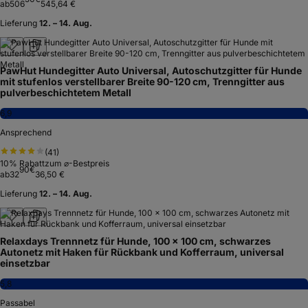
ab
506
545,64 €
Lieferung
12. – 14. Aug.
PawHut Hundegitter Auto Universal, Autoschutzgitter für Hunde
mit stufenlos verstellbarer Breite 90-120 cm, Trenngitter aus
pulverbeschichtetem Metall
6,9
Ansprechend
(
41
)
10
% Rabatt
zum ⌀-Bestpreis
90
€
ab
32
36,50 €
Lieferung
12. – 14. Aug.
Relaxdays Trennnetz für Hunde, 100 x 100 cm, schwarzes
Autonetz mit Haken für Rückbank und Kofferraum, universal
einsetzbar
5,8
Passabel