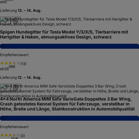
ab
8
Lieferung
13. – 14. Aug.
Spigen Hundegitter für Tesla Model Y/3/X/S, Tierbarriere mit
Hartgitter & Haken, atmungsaktives Design, schwarz
7,0
Empfehlenswert
(
13
)
98
€
ab
28
Lieferung
12. – 14. Aug.
4x4 North America MIM Safe VarioGate Doppeltes 3 Bar Wing,
Crash getestetes Kennel System für Fahrzeuge, verstellbar in
Höhe, Breite und Länge, Stahlkonstruktion in Automobilqualität
7,0
Empfehlenswert
(
2
)
50
€