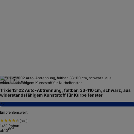
Trixie 13102 Auto-Abtrennung, faltbar, 33-110 cm, schwarz, aus
widerstandsfähigem Kunststoff für Kurbelfenster
7,7
Empfehlenswert
(
818
)
14
% Rabatt
89
€
ab
10