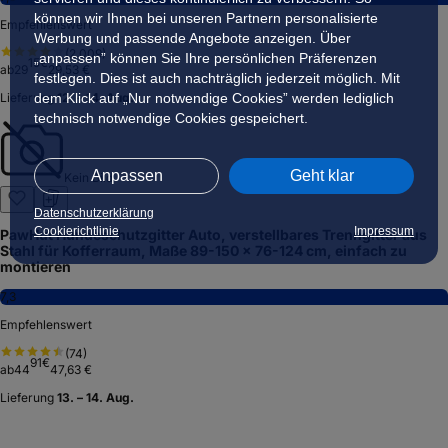
können wir Ihnen bei unseren Partnern personalisierte
Empfehlenswert
Werbung und passende Angebote anzeigen. Über
(
2.009
)
„anpassen” können Sie Ihre persönlichen Präferenzen
15
€
ab
29
29,53 €
festlegen. Dies ist auch nachträglich jederzeit möglich. Mit
Lieferung
dem Klick auf „Nur notwendige Cookies” werden lediglich
12. – 14. Aug.
technisch notwendige Cookies gespeichert.
Anpassen
Geht klar
Kein Bild
Datenschutzerklärung
Cookierichtlinie
Impressum
PawHut Hundeschutzgitter Auto, verstellbares Trenngitter aus
Stahl für Kofferraum, Maße 89-150 x 76-124 cm, einfach zu
montieren
7,3
Empfehlenswert
(
74
)
91
€
ab
44
47,63 €
Lieferung
13. – 14. Aug.