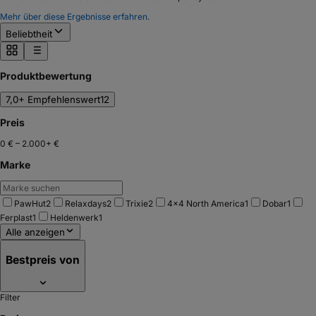
Mehr über diese Ergebnisse erfahren.
Beliebtheit
Produktbewertung
7,0+ Empfehlenswert
12
Preis
0 €
–
2.000+ €
Marke
PawHut
2
Relaxdays
2
Trixie
2
4x4 North America
1
Dobar
1
Ferplast
1
Heldenwerk
1
Alle anzeigen
Bestpreis von
Filter