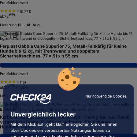
Empfehlenswert
(
5.771
)
94
€
ab
72
Lieferung
13. – 14. Aug.
Ferplast Gabbia Cane Superior 75, Metall-Faltkäfig für kleine
Hunde bis 12 kg, mit Trennwand und doppeltem
Sicherheitsschloss, 77 x 51 x h 55 cm
7,1
Empfehlenswert
(
15
)
32
€
ab
89
94,25 €
Lieferung
3. Sep. – 20. Okt.
Nur notwendige Cookies
Unvergleichlich lecker
Kerbl Pet Autoschutzgitter, Kofferraum-Trenngitter aus Metall,
verstellbare Breite 96-145 cm, schwarz, für sicheren
Mit dem Klick auf „geht klar” ermöglichen Sie uns Ihnen
Hundetransport
über Cookies ein verbessertes Nutzungserlebnis zu
7,3
servieren und dieses kontinuierlich zu verbessern. So