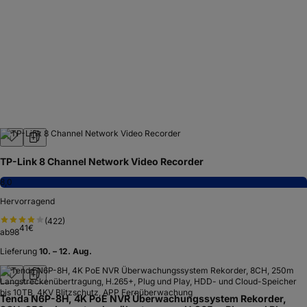
TP-Link 8 Channel Network Video Recorder
8,0
Hervorragend
(
422
)
41
€
ab
98
Lieferung
10. – 12. Aug.
Tenda N6P-8H, 4K PoE NVR Überwachungssystem Rekorder,