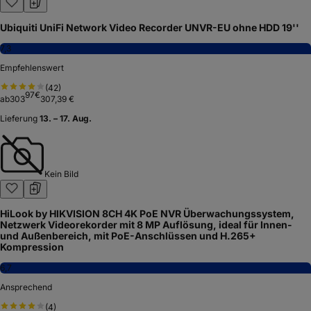
Ubiquiti UniFi Network Video Recorder UNVR-EU ohne HDD 19''
7,3
Empfehlenswert
(
42
)
97
€
ab
303
307,39 €
Lieferung
13. – 17. Aug.
Kein Bild
HiLook by HIKVISION 8CH 4K PoE NVR Überwachungssystem,
Netzwerk Videorekorder mit 8 MP Auflösung, ideal für Innen-
und Außenbereich, mit PoE-Anschlüssen und H.265+
Kompression
6,7
Ansprechend
(
4
)