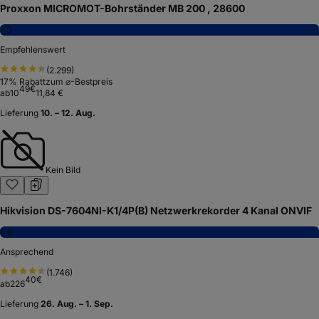
Proxxon MICROMOT-Bohrständer MB 200 , 28600
7,0
Empfehlenswert
(
2.299
)
17
% Rabatt
zum ⌀-Bestpreis
49
€
ab
10
11,84 €
Lieferung
10. – 12. Aug.
Kein Bild
Hikvision DS-7604NI-K1/4P(B) Netzwerkrekorder 4 Kanal ONVIF
6,9
Ansprechend
(
1.746
)
40
€
ab
226
Lieferung
26. Aug. – 1. Sep.