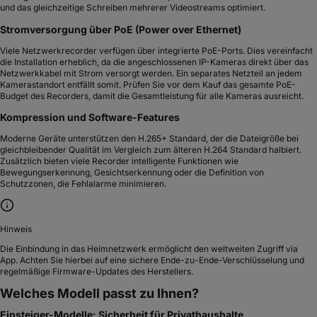
und das gleichzeitige Schreiben mehrerer Videostreams optimiert.
Stromversorgung über PoE (Power over Ethernet)
Viele Netzwerkrecorder verfügen über integrierte PoE-Ports. Dies vereinfacht
die Installation erheblich, da die angeschlossenen IP-Kameras direkt über das
Netzwerkkabel mit Strom versorgt werden. Ein separates Netzteil an jedem
Kamerastandort entfällt somit. Prüfen Sie vor dem Kauf das gesamte PoE-
Budget des Recorders, damit die Gesamtleistung für alle Kameras ausreicht.
Kompression und Software-Features
Moderne Geräte unterstützen den H.265+ Standard, der die Dateigröße bei
gleichbleibender Qualität im Vergleich zum älteren H.264 Standard halbiert.
Zusätzlich bieten viele Recorder intelligente Funktionen wie
Bewegungserkennung, Gesichtserkennung oder die Definition von
Schutzzonen, die Fehlalarme minimieren.
Hinweis
Die Einbindung in das Heimnetzwerk ermöglicht den weltweiten Zugriff via
App. Achten Sie hierbei auf eine sichere Ende-zu-Ende-Verschlüsselung und
regelmäßige Firmware-Updates des Herstellers.
Welches Modell passt zu Ihnen?
Einsteiger-Modelle: Sicherheit für Privathaushalte