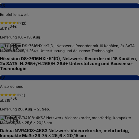
7,5
Empfehlenswert
(
12
)
34
€
ab
118
Lieferung
10. – 13. Aug.
Hikvision DS-7616NXI-K1(D), Netzwerk-Recorder mit 16 Kanälen,
2x SATA, H.265+/H.265/H.264+ Unterstützung und Acusense-
Technologie
6,8
Ansprechend
(
4
)
75
€
ab
219
Lieferung
26. Aug. – 2. Sep.
Dahua NVR4108-4KS3 Netzwerk-Videorekorder, mehrfarbig,
kompakte Maße 29,75 x 25,6 x 20,15 cm