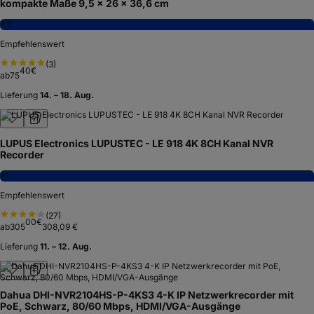
kompakte Maße 9,5 x 26 x 36,6 cm
7,5
Empfehlenswert
(
3
)
40
€
ab
75
Lieferung
14. – 18. Aug.
LUPUS Electronics LUPUSTEC - LE 918 4K 8CH Kanal NVR
Recorder
7,1
Empfehlenswert
(
27
)
00
€
ab
305
308,09 €
Lieferung
11. – 12. Aug.
Dahua DHI-NVR2104HS-P-4KS3 4-K IP Netzwerkrecorder mit
PoE, Schwarz, 80/60 Mbps, HDMI/VGA-Ausgänge