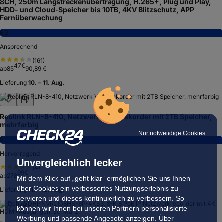
8CH, 250m Langstreckenübertragung, H.265+, Plug und Play,
HDD- und Cloud-Speicher bis 10TB, 4KV Blitzschutz, APP
Fernüberwachung
6,3
Ansprechend
(
161
)
47
€
ab
85
90,89 €
Lieferung
10. – 11. Aug.
Reolink RLN-8-410, Netzwerk Videorekorder mit 2TB Speicher,
mehrfarbig
Nur notwendige Cookies
8,0
Hervorragend
Unvergleichlich lecker
(
4
)
99
€
ab
278
Mit dem Klick auf „geht klar” ermöglichen Sie uns Ihnen
über Cookies ein verbessertes Nutzungserlebnis zu
Lieferung
11. – 12. Aug.
servieren und dieses kontinuierlich zu verbessern. So
können wir Ihnen bei unseren Partnern personalisierte
Werbung und passende Angebote anzeigen. Über