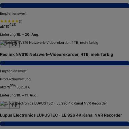
7,1
Empfehlenswert
(
1
)
42
€
ab
110
Lieferung
18. – 20. Aug.
Reolink NVS16 Netzwerk-Videorekorder, 4TB, mehrfarbig
7,0
Empfehlenswert
Produktbewertung
99
€
ab
279
302,31 €
Lieferung
10. – 11. Aug.
Lupus Electronics LUPUSTEC - LE 926 4K Kanal NVR Recorder
7,3