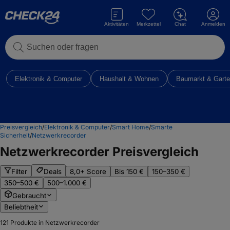
Aktivitäten
Merkzettel
Chat
Anmelden
Suchen oder fragen
Elektronik & Computer
Haushalt & Wohnen
Baumarkt & Gart
Preisvergleich
/
Elektronik & Computer
/
Smart Home
/
Smarte
Sicherheit
/
Netzwerkrecorder
Netzwerkrecorder
Preisvergleich
Filter
Deals
8,0+ Score
Bis 150 €
150–350 €
350–500 €
500–1.000 €
Gebraucht
Beliebtheit
121
Produkte in Netzwerkrecorder