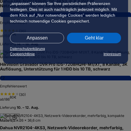
Dahua DHI-NVR2108HS-8P-4KS3, 8-K 8 PoE IP
„anpassen” können Sie Ihre persönlichen Präferenzen
Netzwerkrecorder mit 4K HDMI-Ausgängen, Schwarz
festlegen. Dies ist auch nachträglich jederzeit möglich. Mit
7,5
dem Klick auf „Nur notwendige Cookies” werden lediglich
technisch notwendige Cookies gespeichert.
Empfehlenswert
(
20
)
48
€
ab
159
Anpassen
Geht klar
Lieferung
14. – 18. Aug.
Datenschutzerklärung
Cookierichtlinie
Impressum
Hikvision Gravador DVR Pro iDS-7208HQHI-M1/XT, 8 Kanäle, 3K
Auflösung, Unterstützung für 1 HDD bis 10 TB, schwarz
7,2
Empfehlenswert
(
30
)
80
€
ab
186
Lieferung
10. – 12. Aug.
Dahua NVR2104-4KS3, Netzwerk-Videorekorder, mehrfarbig,