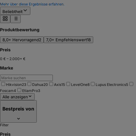
Mehr über diese Ergebnisse erfahren.
Beliebtheit
Produktbewertung
8,0+ Hervorragend
2
7,0+ Empfehlenswert
18
Preis
0 €
–
2.000+ €
Marke
Hikvision
23
Dahua
20
Axis
15
LevelOne
8
Lupus Electronics
5
Foscam
4
EtiamPro
3
Alle anzeigen
Bestpreis von
Filter
Preis