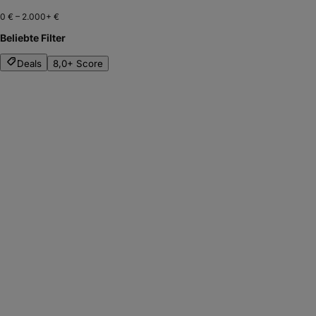
0 €
–
2.000+ €
Beliebte Filter
Deals
8,0+ Score