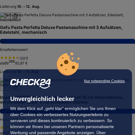
Schwarz (HR2665/93)
8,6
Hervorragend
(
3.891
)
2
Varianten
95
€
ab
209
Lieferung
11. – 12. Aug.
WMF Gourmet Nudelmaschine
8,1
Nur notwendige Cookies
Hervorragend
(
353
)
Unvergleichlich lecker
99
€
ab
49
Mit dem Klick auf „geht klar” ermöglichen Sie uns Ihnen
Lieferung
10. – 12. Aug.
über Cookies ein verbessertes Nutzungserlebnis zu
servieren und dieses kontinuierlich zu verbessern. So
können wir Ihnen bei unseren Partnern personalisierte
Gefu Pasta Perfetta Deluxe Pastamaschine mit 3 Aufsätzen,
Werbung und passende Angebote anzeigen. Über
Edelstahl, mechanisch