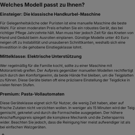
Preise vergleichen
Worauf sollten Sie beim Kauf achten?
Material und Verarbeitungsqualität
Die Langlebigkeit einer Nudelmaschine wird primär durch das verwendete
Material bestimmt. Hochwertige Modelle bestehen aus verchromtem Stahl
oder Edelstahl. Besonders wichtig sind die Walzen: Diese sollten aus eloxiertem
Aluminium oder Edelstahl gefertigt sein, damit sich keine Metallpartikel im Teig
abreiben. Eine solide Tischklemme ist bei manuellen Geräten unerlässlich, um
ein Verrutschen während der Teigverarbeitung zu verhindern.
Die Wahl des Antriebssystems
Manuelle Maschinen fordern handwerkliches Geschick, da eine Hand die
Kurbel bedient, während die andere den Teig führt. Dies bietet maximale
Kontrolle über die Geschwindigkeit. Elektrische Modelle nehmen Ihnen die
körperliche Arbeit ab und halten ein konstantes Tempo, was besonders bei
großen Teigmengen von Vorteil ist. Vollautomaten gehen einen Schritt weiter
und übernehmen sogar das Kneten des Teiges, was den Prozess beschleunigt,
aber die Einflussnahme auf die Teigbeschaffenheit einschränkt.
Tipp
Falls Sie unsicher sind, wählen Sie ein modulares System eines renommierten