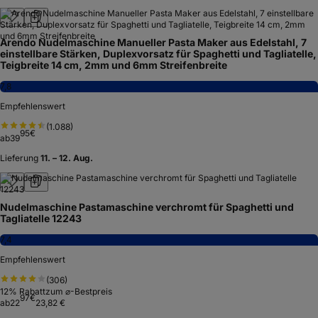
7,8
Empfehlenswert
(
451
)
42
€
ab
236
Lieferung
26. Sep. – 13. Okt.
Springlane Nudelmaschine Nonna inkl. Rezeptheft &
Nudeltrockner Grau
7,8
Empfehlenswert
(
2.363
)
90
€
ab
44
Lieferung
10. – 12. Aug.
Arendo Nudelmaschine Manueller Pasta Maker aus Edelstahl, 7
einstellbare Stärken, Duplexvorsatz für Spaghetti und Tagliatelle,
Teigbreite 14 cm, 2mm und 6mm Streifenbreite