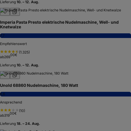
7,8
Empfehlenswert
(
1.088
)
95
€
ab
39
Lieferung
11. – 12. Aug.
Nudelmaschine Pastamaschine verchromt für Spaghetti und
Tagliatelle 12243
7,4
Empfehlenswert
(
306
)
12
% Rabatt
zum ⌀-Bestpreis
97
€
ab
22
23,82 €
Lieferung
10. – 12. Aug.
Imperia Pasta Presto elektrische Nudelmaschine, Well- und
Knetwalze