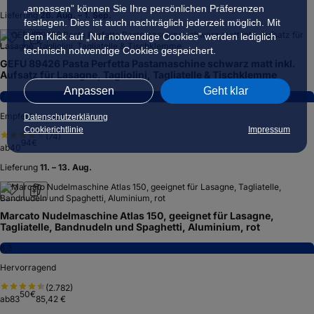
„anpassen” können Sie Ihre persönlichen Präferenzen
7,9
festlegen. Dies ist auch nachträglich jederzeit möglich. Mit
dem Klick auf „Nur notwendige Cookies” werden lediglich
Empfehlenswert
technisch notwendige Cookies gespeichert.
(
201
)
38
€
ab
89
92,87 €
Anpassen
Geht klar
Lieferung
10. – 11. Aug.
Testsieger
Datenschutzerklärung
Cookierichtlinie
Impressum
Imperia 20600 Nudelmaschine manuell 15 cm Walzenbreite,
verchromter Stahl, 6 verschiedene Stärken
8,0
Hervorragend
(
6
)
00
€
ab
89
Lieferung
26. Aug. – 1. Sep.
GEFU 89426 Pasta Perfetta Pastamaschine schwarz matt inkl.
Aufsatz für Lasagne, Tagliolini, Tagliatelle & Tischklemme