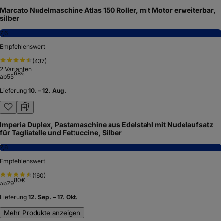
monzana Nudelmaschine Pastamaschine Pastamaker aus
Edelstahl für 9 verschiedene Teigdicken
7,5
Empfehlenswert
(
829
)
95
€
ab
27
27,96 €
Lieferung
10. – 12. Aug.
Kein Bild
ADE Nudelmaschine Edelstahl, manuelle Pastamaschine mit 7
Teigstärken, für Lasagneplatten, Spaghetti und Fettuccine,
inklusive Trockner und Borstenpinsel
7,3
Empfehlenswert