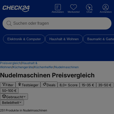
Aktivitäten
Merkzettel
Chat
Anmelden
Suchen oder fragen
Elektronik & Computer
Haushalt & Wohnen
Baumarkt & Gart
Preisvergleich
/
Haushalt &
Wohnen
/
Küchengeräte
/
Küchenhelfer
/
Nudelmaschinen
Nudelmaschinen
Preisvergleich
Filter
Testsieger
Deals
8,0+ Score
15–35 €
35–50 €
50–100 €
Gebraucht
Beliebtheit
251
Produkte in Nudelmaschinen