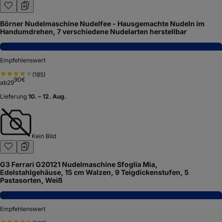
Hendi Pastamaschine, Elektrisch, für die Zubereitung von
frischer pasta, Teigroller, Tagliatelle, Fettucine, Breite des Teigs
bis zu 140mm, 7 stufig einstellbar 0,2-2,5mm,
258x218xH232mm, Edelstahl
7,9
Empfehlenswert
(
485
)
2
Varianten
90
€
ab
156
160,21 €
Lieferung
10. – 12. Aug.
Kein Bild
Börner Nudelmaschine Nudelfee - Hausgemachte Nudeln im
Handumdrehen, 7 verschiedene Nudelarten herstellbar
7,3