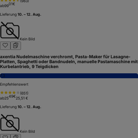
Empfehlenswert
(
185
)
90
€
ab
29
Lieferung
10. – 12. Aug.
Kein Bild
G3 Ferrari G20121 Nudelmaschine Sfoglia Mia,
Edelstahlgehäuse, 15 cm Walzen, 9 Teigdickenstufen, 5
Pastasorten, Weiß
7,4
Empfehlenswert
(
983
)
01
€
ab
99
Lieferung
10. – 12. Aug.