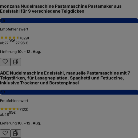
(
2.656
)
79
€
ab
124
131,89 €
Lieferung
10. – 12. Aug.
Kein Bild
Imperia IPASTA Classica Nudelmaschine, manuelle
Teigausrollmaschine aus Stahl, für Lasagne, Tagliolini und
Fettuccine, 100% Made in Italy
7,5
Empfehlenswert
(
159
)
80
€
ab
77
84,10 €
Lieferung
14. – 18. Aug.
Kein Bild