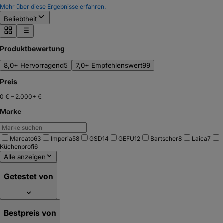
Mehr über diese Ergebnisse erfahren.
Beliebtheit
Produktbewertung
8,0+ Hervorragend
5
7,0+ Empfehlenswert
99
Preis
0 €
–
2.000+ €
Marke
Marcato
63
Imperia
58
GSD
14
GEFU
12
Bartscher
8
Laica
7
Küchenprofi
6
Alle anzeigen
Getestet von
Bestpreis von