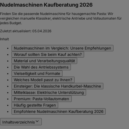
(
123
)
95
€
ab
48
Lieferung
10. – 12. Aug.
Kein Bild
Marcato Nudelmaschine Atlas 150 Roller, mit Motor erweiterbar,
silber
7,6
Empfehlenswert
(
437
)
2
Varianten
98
€
ab
55
Lieferung
10. – 12. Aug.
Kein Bild