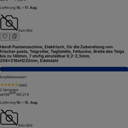
Empfehlenswert
(
221
)
49
€
ab
121
Lieferung
11. – 12. Aug.
Kein Bild
Marcato Atlas 150 AT-150-DES Pastamaschine, mit Kurbel, für
verschiedene Pastavariationen, silber
8,4
Hervorragend
(
1.063
)
73
€
ab
70
71,83 €
Lieferung
14. – 17. Aug.
Kein Bild