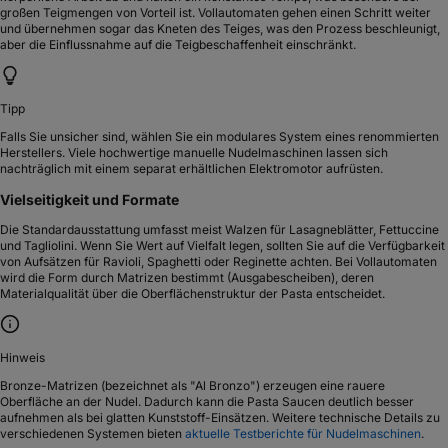
Häufig gestellte Fragen
Empfohlene Nudelmaschinen Kaufberatung 2026
Inhaltsverzeichnis
Nudelmaschinen im Vergleich: Unsere
Empfehlungen
Hausgemachte Pasta ist ein Highlight der anspruchsvollen Küche, wobei die
Wahl des richtigen Geräts maßgeblich über Konsistenz und Geschmack
entscheidet. Ob Sie den traditionellen Prozess des Kurbelns schätzen oder den
Komfort eines vollautomatischen Systems bevorzugen, hängt von Ihren
individuellen Prioritäten bei Zeitaufwand und Präzision ab.
Philips Nudelmaschine Serie 7000 - ProExtrude-Technologie,
Automatisches Abwiegen, vollautomatisch, 8 Formscheiben, Schwarz
(HR2665/93)
Kein Bild
Philips Nudelmaschine Serie 7000 - ProExtrude-
Technologie
Automatisches Abwiegen, vollautomatisch, 8
Formscheiben, Schwarz (HR2665/93)
95
€
ab
209