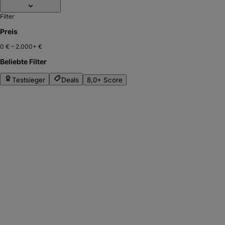
Filter
Preis
0 €
–
2.000+ €
Beliebte Filter
Testsieger
Deals
8,0+ Score