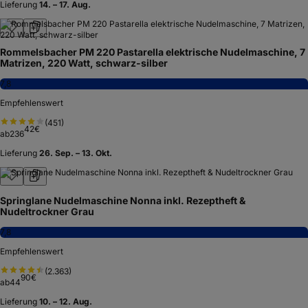
7,8
Empfehlenswert
(
74
)
94
€
ab
40
Lieferung
11. – 13. Aug.
Marcato Nudelmaschine Atlas 150, geeignet für Lasagne,
Tagliatelle, Bandnudeln und Spaghetti, Aluminium, rot
8,3
Hervorragend
(
2.782
)
50
€
ab
83
85,42 €
Lieferung
14. – 17. Aug.
Rommelsbacher PM 220 Pastarella elektrische Nudelmaschine, 7
Matrizen, 220 Watt, schwarz-silber