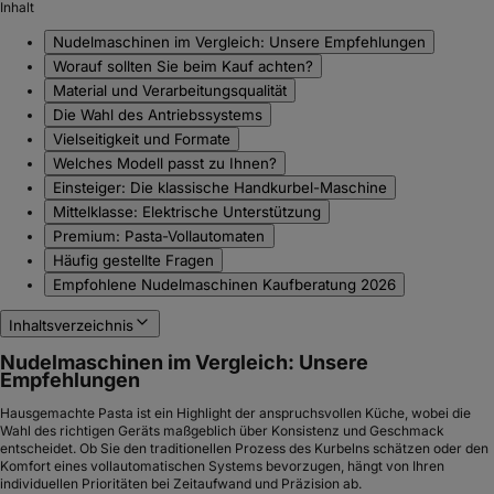
Imperia Duplex, Pastamaschine aus Edelstahl mit Nudelaufsatz
für Tagliatelle und Fettuccine, Silber
7,8
Empfehlenswert
(
160
)
80
€
ab
79
Lieferung
12. Sep. – 17. Okt.
Mehr Produkte anzeigen
Nudelmaschinen Kaufberatung 2026
Finden Sie die passende Nudelmaschine für hausgemachte Pasta: Wir
vergleichen manuelle Klassiker, elektrische Antriebe und Vollautomaten für
jedes Budget.
Zuletzt aktualisiert:
05.04.2026
Inhalt
Nudelmaschinen im Vergleich: Unsere Empfehlungen
Worauf sollten Sie beim Kauf achten?
Material und Verarbeitungsqualität