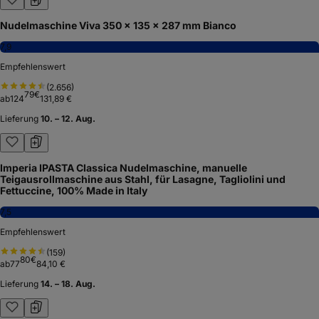
Kein Bild
axentia Nudelmaschine verchromt, Pasta-Maker für Lasagne-
Platten, Spaghetti oder Bandnudeln, manuelle Pastamaschine mit
Kurbelantrieb, 9 Teigdicken
7,3
Empfehlenswert
(
651
)
49
€
ab
25
25,51 €
Lieferung
10. – 12. Aug.
Kein Bild
Nudelmaschine Viva 350 x 135 x 287 mm Bianco
7,9
Empfehlenswert