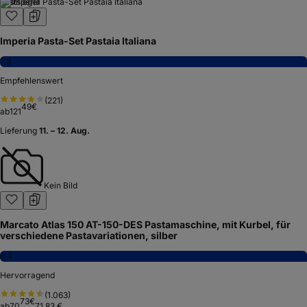
7,7
Empfehlenswert
(
1.325
)
00
€
ab
269
Lieferung
10. – 12. Aug.
Unold 68860 Nudelmaschine, 180 Watt
6,6
Ansprechend
(
10
)
00
€
ab
319
Lieferung
18. – 24. Aug.
Testsieger
Imperia Pasta-Set Pastaia Italiana
7,8