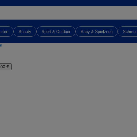
arten
Beauty
Sport & Outdoor
Baby & Spielzeug
Schmu
n
100 €