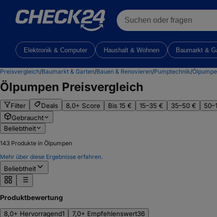
Suchen oder fragen
Elektronik & Computer
Haushalt & Wohnen
Baumarkt & G
Preisvergleich
/
Baumarkt & Garten
/
Bauen & Renovieren
/
Pumptechnik
/
Ölpumpe
Ölpumpen
Preisvergleich
Filter
Deals
8,0+ Score
Bis 15 €
15–35 €
35–50 €
50–
Gebraucht
Beliebtheit
143
Produkte in Ölpumpen
Mehr über diese Ergebnisse erfahren.
Beliebtheit
Produktbewertung
8,0+ Hervorragend
1
7,0+ Empfehlenswert
36