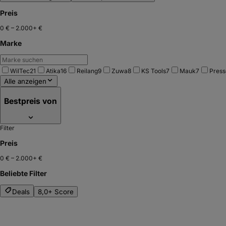
Preis
0 €
–
2.000+ €
Marke
WilTec
21
Atika
16
Reilang
9
Zuwa
8
KS Tools
7
Mauk
7
Press
Alle anzeigen
Bestpreis von
Filter
Preis
0 €
–
2.000+ €
Beliebte Filter
Deals
8,0+ Score