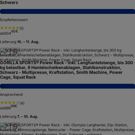
Schwarz
7,0
Empfehlenswert
(
1
)
90
€
ab
504
Lieferung
10. – 11. Aug.
GORILLA SPORTS® Power Rack - inkl. Langhantelstange, bis 300
kg belastbar, 6 Hantelscheibenablagen, Stahlkonstruktion,
Schwarz - Multipresse, Kraftstation, Smith Machine, Power
Cage, Squat Rack
6,9
Ansprechend
(
4
)
99
€
ab
999
Lieferung
7. – 10. Aug.