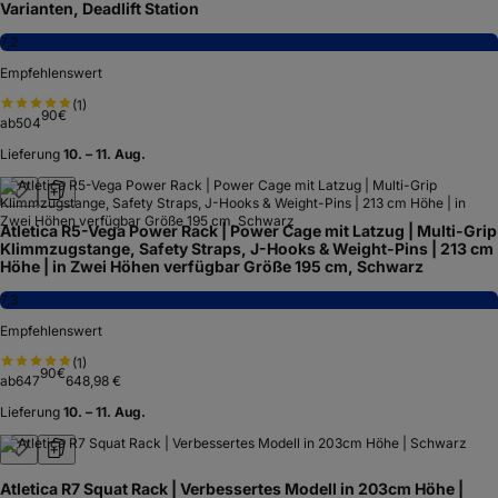
Varianten, Deadlift Station
7,2
Empfehlenswert
(
1
)
90
€
ab
504
Lieferung
10. – 11. Aug.
Atletica R5-Vega Power Rack | Power Cage mit Latzug | Multi-Grip
Klimmzugstange, Safety Straps, J-Hooks & Weight-Pins | 213 cm
Höhe | in Zwei Höhen verfügbar Größe 195 cm, Schwarz
7,3
Empfehlenswert
(
1
)
90
€
ab
647
648,98 €
Lieferung
10. – 11. Aug.
Atletica R7 Squat Rack | Verbessertes Modell in 203cm Höhe |