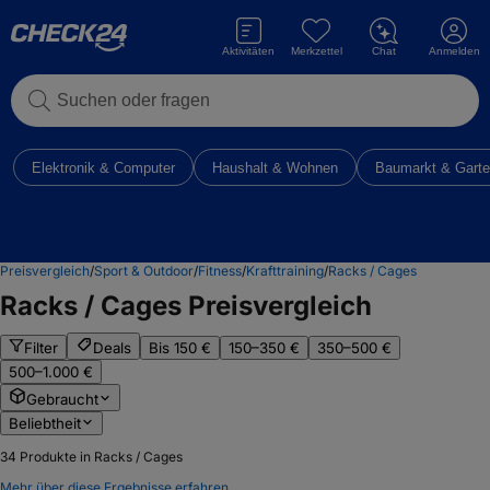
Aktivitäten
Merkzettel
Chat
Anmelden
Suchen oder fragen
Elektronik & Computer
Haushalt & Wohnen
Baumarkt & Gart
Preisvergleich
/
Sport & Outdoor
/
Fitness
/
Krafttraining
/
Racks / Cages
Racks / Cages
Preisvergleich
Filter
Deals
Bis 150 €
150–350 €
350–500 €
500–1.000 €
Gebraucht
Beliebtheit
34
Produkte in Racks / Cages
Mehr über diese Ergebnisse erfahren.