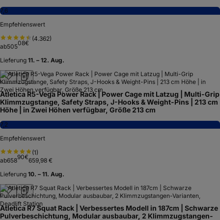
7,6
Empfehlenswert
(
4.362
)
08
€
ab
505
Lieferung
11. – 12. Aug.
Atletica R5-Vega Power Rack | Power Cage mit Latzug | Multi-Grip
Klimmzugstange, Safety Straps, J-Hooks & Weight-Pins | 213 cm
Höhe | in Zwei Höhen verfügbar, Größe 213 cm
7,2
Empfehlenswert
(
1
)
90
€
ab
658
659,98 €
Lieferung
10. – 11. Aug.
Atletica R7 Squat Rack | Verbessertes Modell in 187cm | Schwarze
Pulverbeschichtung, Modular ausbaubar, 2 Klimmzugstangen-