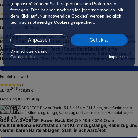
„anpassen” können Sie Ihre persönlichen Präferenzen
Empfehlenswert
festlegen. Dies ist auch nachträglich jederzeit möglich. Mit
(
128
)
dem Klick auf „Nur notwendige Cookies” werden lediglich
99
€
ab
199
technisch notwendige Cookies gespeichert.
Lieferung
7. – 10. Aug.
Anpassen
Geht klar
Atletica R5-Base Power Rack | Squat Rack Basiskäfig für
Datenschutzerklärung
Grundübungen | Multi-Grip Klimmzugstange, Safety Straps, J-
Cookierichtlinie
Impressum
Hooks & Gewichts-Pins | in Zwei Höhen verfügbar Größe 195 cm
7,6
Empfehlenswert
(
2
)
80
€
ab
437
438,88 €
Lieferung
10. – 11. Aug.
GORILLA SPORTS® Power Rack 154,5 x 164 x 214,5 cm,
multifunktionale Kraftstation mit Klimmzugstange, Kabelzug und
verstellbaren Hantelablagen, Stahl in Schwarz/Rot