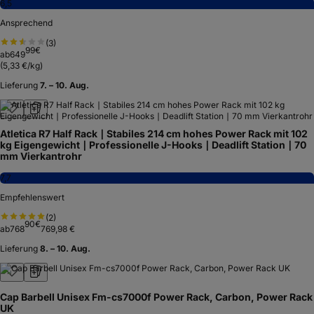
6,5
Ansprechend
(
3
)
99
€
ab
649
(
5,33 €/kg
)
Lieferung
7. – 10. Aug.
Atletica R7 Half Rack ∣ Stabiles 214 cm hohes Power Rack mit 102
kg Eigengewicht ∣ Professionelle J-Hooks ∣ Deadlift Station ∣ 70
mm Vierkantrohr
7,7
Empfehlenswert
(
2
)
90
€
ab
768
769,98 €
Lieferung
8. – 10. Aug.
Cap Barbell Unisex Fm-cs7000f Power Rack, Carbon, Power Rack
UK