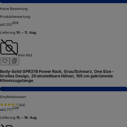
−
Keine Bewertung
Produktbewertung
90
€
ab
1.252
Lieferung
10. – 11. Aug.
Kein Bild
Body-Solid GPR378 Power Rack, Grau/Schwarz, One Size -
Großes Design, 20 einstellbare Höhen, 105 cm gekrümmte
Klimmzugstange
7,0
Empfehlenswert
(
44
)
52
€
ab
2.777
Lieferung
15. – 18. Aug.