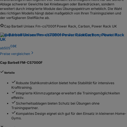
Ablage schwerer Gewichte bei Kniebeugen oder Bankdrücken, sondern
erweitert durch integrierte Module das Übungsspektrum erheblich. Die Wahl
des richtigen Modells hängt dabei maßgeblich von Ihren Trainingszielen und
der verfügbaren Stellfläche ab.
Cap Barbell Unisex Fm-cs7000f Power Rack, Carbon, Power Rack UK
Cap Barbell Unisex Fm-cs7000f Power Rack
Carbon, Power Rack
UK
08
€
ab
505
Preise vergleichen
Cap Barbell FM-CS7000F
Vorteile
Robuste Stahlkonstruktion bietet hohe Stabilität für intensives
Krafttraining.
Integrierte Klimmzugstange erweitert die Trainingsmöglichkeiten
effektiv.
Sicherheitsablagen bieten Schutz bei Übungen ohne
Trainingspartner.
Kompaktes Design eignet sich gut für den Einsatz in kleineren Home-
Gyms.