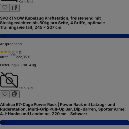
Kein Bild
SPORTNOW Kabelzug Kraftstation, freistehend mit
Steckgewichten bis 50kg pro Seite, 4 Griffe, optimale
Trainingsvielfalt, 245 x 207 cm
6,3
Ansprechend
(
1
)
99
€
ab
221
222,35 €
Lieferung
8. – 10. Aug.
Kein Bild
Atletica R7-Cage Power Rack | Power Rack mit Latzug- und
Ruderstation, Multi-Grip Pull-Up Bar, Dip-Barren, Spotter Arme,
4 J-Hooks und Landmine, 220 cm - Schwarz
6,8