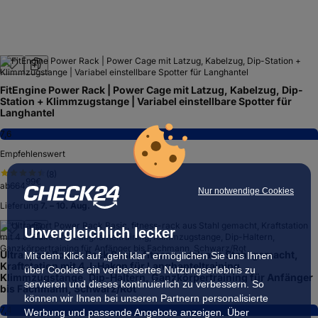
FitEngine Power Rack | Power Cage mit Latzug, Kabelzug, Dip-
Station + Klimmzugstange | Variabel einstellbare Spotter für
Langhantel
7,6
Empfehlenswert
(
8
)
99
€
ab
664
Nur notwendige Cookies
Lieferung
7. – 10. Aug.
Unvergleichlich lecker
Ultrasport Power Rack Basic, fitness-rack aus Stahl gemacht,
Mit dem Klick auf „geht klar” ermöglichen Sie uns Ihnen
Kraftstation mit 4 J-Haken für Langhanteltraining,
über Cookies ein verbessertes Nutzungserlebnis zu
Klimmzugstange, Dip-Haltern, Ganzkörpertraining für Anfänger
servieren und dieses kontinuierlich zu verbessern. So
bis Fachmann, Schwarz/Rot
können wir Ihnen bei unseren Partnern personalisierte
7,4
Werbung und passende Angebote anzeigen. Über