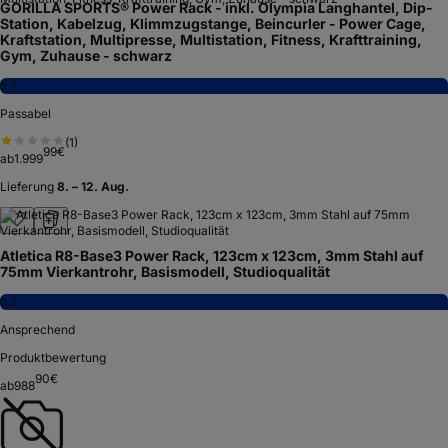
GORILLA SPORTS® Power Rack - inkl. Olympia Langhantel, Dip-
Station, Kabelzug, Klimmzugstange, Beincurler - Power Cage,
Kraftstation, Multipresse, Multistation, Fitness, Krafttraining,
Gym, Zuhause - schwarz
5,7
Passabel
(
1
)
99
€
ab
1.999
Lieferung
8. – 12. Aug.
Atletica R8-Base3 Power Rack, 123cm x 123cm, 3mm Stahl auf
75mm Vierkantrohr, Basismodell, Studioqualität
6,5
Ansprechend
Produktbewertung
90
€
ab
988