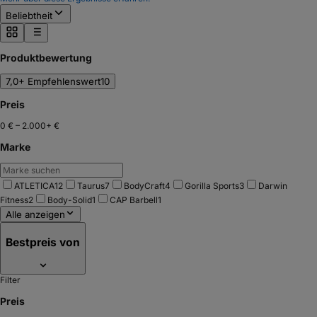
Beliebtheit
Produktbewertung
7,0+ Empfehlenswert
10
Preis
0 €
–
2.000+ €
Marke
ATLETICA
12
Taurus
7
BodyCraft
4
Gorilla Sports
3
Darwin
Fitness
2
Body-Solid
1
CAP Barbell
1
Alle anzeigen
Bestpreis von
Filter
Preis