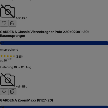
Kein Bild
GARDENA Classic Viereckregner Polo 220 (02081-20)
Rasensprenger
6,6
Ansprechend
(
385
)
85
€
ab
26
Lieferung
10. – 12. Aug.
Kein Bild
GARDENA ZoomMaxx (8127-20)
7,6