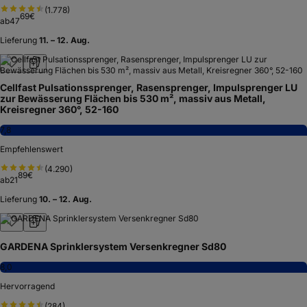
(
1.778
)
69
€
ab
47
Lieferung
11. – 12. Aug.
Cellfast Pulsationssprenger, Rasensprenger, Impulsprenger LU
zur Bewässerung Flächen bis 530 m², massiv aus Metall,
Kreisregner 360°, 52-160
7,8
Empfehlenswert
(
4.290
)
89
€
ab
21
Lieferung
10. – 12. Aug.
GARDENA Sprinklersystem Versenkregner Sd80
8,0
Hervorragend
(
284
)