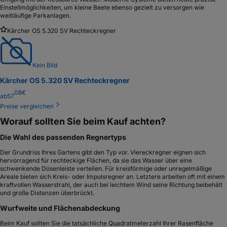
Einstellmöglichkeiten, um kleine Beete ebenso gezielt zu versorgen wie
weitläufige Parkanlagen.
Kärcher OS 5.320 SV Rechteckregner
Kein Bild
Kärcher OS 5.320 SV Rechteckregner
08
€
ab
57
Preise vergleichen
Worauf sollten Sie beim Kauf achten?
Die Wahl des passenden Regnertyps
Der Grundriss Ihres Gartens gibt den Typ vor. Viereckregner eignen sich
hervorragend für rechteckige Flächen, da sie das Wasser über eine
schwenkende Düsenleiste verteilen. Für kreisförmige oder unregelmäßige
Areale bieten sich Kreis- oder Impulsregner an. Letztere arbeiten oft mit einem
kraftvollen Wasserstrahl, der auch bei leichtem Wind seine Richtung beibehält
und große Distanzen überbrückt.
Wurfweite und Flächenabdeckung
Beim Kauf sollten Sie die tatsächliche Quadratmeterzahl Ihrer Rasenfläche