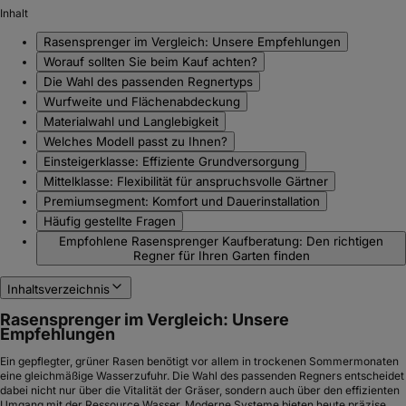
Inhalt
Rasensprenger im Vergleich: Unsere Empfehlungen
Worauf sollten Sie beim Kauf achten?
Die Wahl des passenden Regnertyps
Wurfweite und Flächenabdeckung
Materialwahl und Langlebigkeit
Welches Modell passt zu Ihnen?
Einsteigerklasse: Effiziente Grundversorgung
Mittelklasse: Flexibilität für anspruchsvolle Gärtner
Premiumsegment: Komfort und Dauerinstallation
Häufig gestellte Fragen
Empfohlene Rasensprenger Kaufberatung: Den richtigen
Regner für Ihren Garten finden
Inhaltsverzeichnis
Rasensprenger im Vergleich: Unsere
Empfehlungen
Ein gepflegter, grüner Rasen benötigt vor allem in trockenen Sommermonaten
eine gleichmäßige Wasserzufuhr. Die Wahl des passenden Regners entscheidet
dabei nicht nur über die Vitalität der Gräser, sondern auch über den effizienten
Umgang mit der Ressource Wasser. Moderne Systeme bieten heute präzise