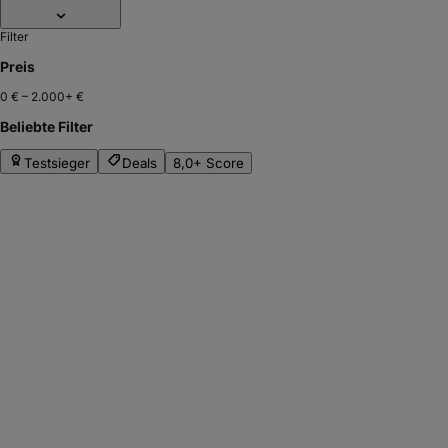
Filter
Preis
0 €
–
2.000+ €
Beliebte Filter
Testsieger
Deals
8,0+ Score