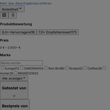
Mehr über diese Ergebnisse erfahren.
Beliebtheit
Produktbewertung
8,0+ Hervorragend
18
7,0+ Empfehlenswert
175
Preis
0 €
–
2.000+ €
Marke
Suinga
212
GARDENA
100
Rain Bird
60
Bradas
52
Cellfast
38
Hunter
26
BRANDSON
23
Alle anzeigen
Getestet von
Bestpreis von