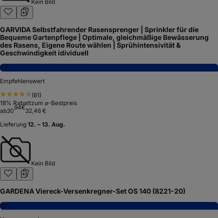
Kein Bild
GARVIDA Selbstfahrender Rasensprenger | Sprinkler für die
Bequeme Gartenpflege | Optimale, gleichmäßige Bewässerung
des Rasens, Eigene Route wählen | Sprühintensivität &
Geschwindigkeit idividuell
7,2
Empfehlenswert
(
61
)
18
% Rabatt
zum ⌀-Bestpreis
94
€
ab
30
32,46 €
Lieferung
12. – 13. Aug.
Kein Bild
GARDENA Viereck-Versenkregner-Set OS 140 (8221-20)
8,1