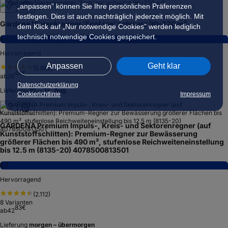
„anpassen” können Sie Ihre persönlichen Präferenzen
festlegen. Dies ist auch nachträglich jederzeit möglich. Mit
Gardena Viereckregner 'EcoLine' schwarz 90-220 m²
dem Klick auf „Nur notwendige Cookies” werden lediglich
technisch notwendige Cookies gespeichert.
8,9
Hervorragend
Anpassen
Geht klar
(
5.885
)
48
€
ab
26
Datenschutzerklärung
Lieferung
10. – 12. Aug.
Cookierichtlinie
Impressum
GARDENA Premium Impuls-, Kreis- und Sektorenregner (auf
Kunststoffschlitten): Premium-Regner zur Bewässerung
größerer Flächen bis 490 m², stufenlose Reichweiteneinstellung
bis 12.5 m (8135-20) 4078500813501
8,7
Hervorragend
(
2.112
)
8
Varianten
83
€
ab
42
Lieferung
morgen – übermorgen