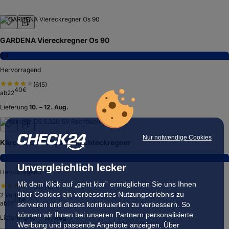
GARDENA Viereckregner Os 90
8,4
Hervorragend
(
615
)
40
€
ab
22
Lieferung
10. – 12. Aug.
Nur notwendige Cookies
Kärcher OS 5.320 SV Rechteckregner
8,3
Unvergleichlich lecker
Hervorragend
Mit dem Klick auf „geht klar” ermöglichen Sie uns Ihnen
(
2.270
)
über Cookies ein verbessertes Nutzungserlebnis zu
2
Varianten
08
€
ab
57
servieren und dieses kontinuierlich zu verbessern. So
können wir Ihnen bei unseren Partnern personalisierte
Lieferung
10. – 12. Aug.
Werbung und passende Angebote anzeigen. Über