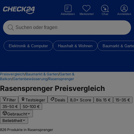
Aktivitäten
Merkzettel
Chat
Anmelden
Suchen oder fragen
Elektronik & Computer
Haushalt & Wohnen
Baumarkt & Gart
Preisvergleich
/
Baumarkt & Garten
/
Garten &
Balkon
/
Gartenbewässerung
/
Rasensprenger
Rasensprenger
Preisvergleich
Filter
Testsieger
Deals
8,0+ Score
Bis 15 €
15–35 €
35–50 €
50–100 €
Gebraucht
Beliebtheit
826
Produkte in Rasensprenger