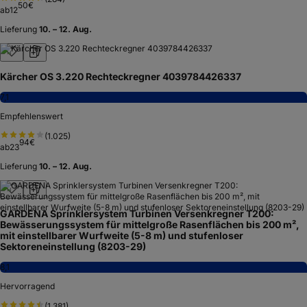
50
€
ab
12
Lieferung
10. – 12. Aug.
Kärcher OS 3.220 Rechteckregner 4039784426337
7,1
Empfehlenswert
(
1.025
)
94
€
ab
23
Lieferung
10. – 12. Aug.
GARDENA Sprinklersystem Turbinen Versenkregner T200:
Bewässerungssystem für mittelgroße Rasenflächen bis 200 m²,
mit einstellbarer Wurfweite (5-8 m) und stufenloser
Sektoreneinstellung (8203-29)
8,1
Hervorragend
(
1.381
)