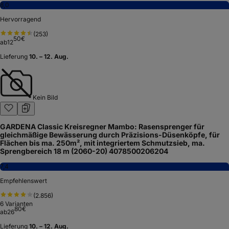
8,0
Hervorragend
(
253
)
50
€
ab
12
Lieferung
10. – 12. Aug.
Kein Bild
GARDENA Classic Kreisregner Mambo: Rasensprenger für
gleichmäßige Bewässerung durch Präzisions-Düsenköpfe, für
Flächen bis ma. 250m², mit integriertem Schmutzsieb, ma.
Sprengbereich 18 m (2060-20) 4078500206204
7,4
Empfehlenswert
(
2.856
)
6
Varianten
80
€
ab
26
Lieferung
10. – 12. Aug.