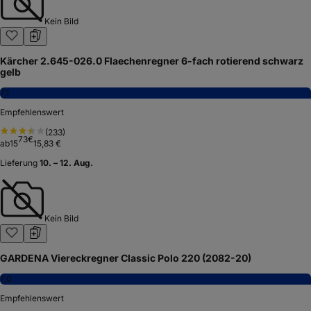
Kein Bild
Kärcher 2.645-026.0 Flaechenregner 6-fach rotierend schwarz
gelb
7,1
Empfehlenswert
(
233
)
73
€
ab
15
15,83 €
Lieferung
10. – 12. Aug.
Kein Bild
GARDENA Viereckregner Classic Polo 220 (2082-20)
7,0
Empfehlenswert