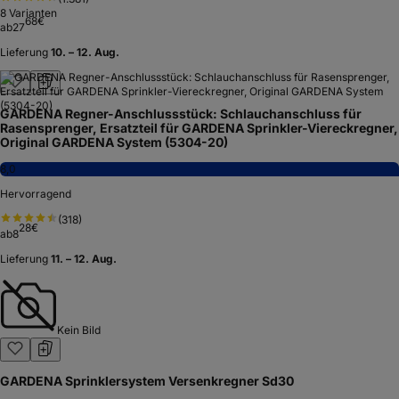
8
Varianten
68
€
ab
27
Lieferung
10. – 12. Aug.
GARDENA Regner-Anschlussstück: Schlauchanschluss für
Rasensprenger, Ersatzteil für GARDENA Sprinkler-Viereckregner,
Original GARDENA System (5304-20)
8,0
Hervorragend
(
318
)
28
€
ab
8
Lieferung
11. – 12. Aug.
Kein Bild
GARDENA Sprinklersystem Versenkregner Sd30