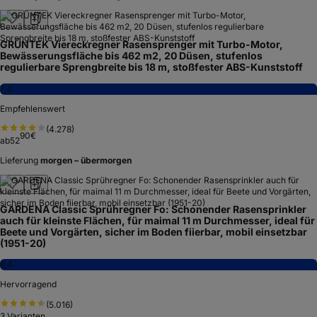
GRÜNTEK Viereckregner Rasensprenger mit Turbo-Motor,
Bewässerungsfläche bis 462 m2, 20 Düsen, stufenlos
regulierbare Sprengbreite bis 18 m, stoßfester ABS-Kunststoff
7,4
Empfehlenswert
(
4.278
)
90
€
ab
52
Lieferung
morgen – übermorgen
GARDENA Classic Sprühregner Fo: Schonender Rasensprinkler
auch für kleinste Flächen, für maimal 11 m Durchmesser, ideal für
Beete und Vorgärten, sicher im Boden fiierbar, mobil einsetzbar
(1951-20)
8,4
Hervorragend
(
5.016
)
3
Varianten