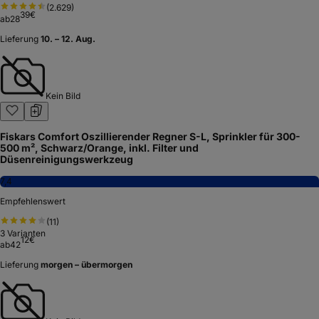
(
2.629
)
39
€
ab
28
Lieferung
10. – 12. Aug.
Kein Bild
Fiskars Comfort Oszillierender Regner S-L, Sprinkler für 300-
500 m², Schwarz/Orange, inkl. Filter und
Düsenreinigungswerkzeug
7,4
Empfehlenswert
(
11
)
3
Varianten
12
€
ab
42
Lieferung
morgen – übermorgen