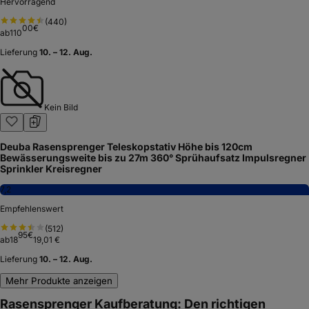
Hervorragend
(
440
)
00
€
ab
110
Lieferung
10. – 12. Aug.
Kein Bild
Deuba Rasensprenger Teleskopstativ Höhe bis 120cm
Bewässerungsweite bis zu 27m 360° Sprühaufsatz Impulsregner
Sprinkler Kreisregner
7,2
Empfehlenswert
(
512
)
95
€
ab
18
19,01 €
Lieferung
10. – 12. Aug.
Mehr Produkte anzeigen
Rasensprenger Kaufberatung: Den richtigen