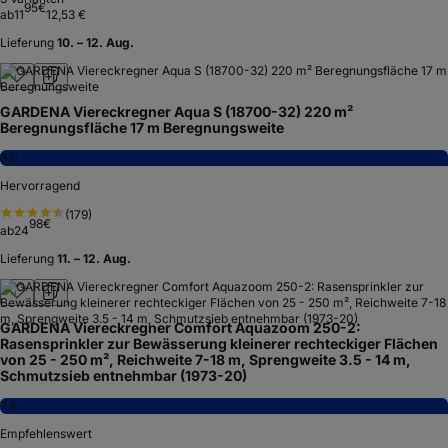
95
€
ab
11
12,53 €
Lieferung
10. – 12. Aug.
GARDENA Viereckregner Aqua S (18700-32) 220 m²
Beregnungsfläche 17 m Beregnungsweite
8,0
Hervorragend
(
179
)
98
€
ab
24
Lieferung
11. – 12. Aug.
GARDENA Viereckregner Comfort Aquazoom 250-2:
Rasensprinkler zur Bewässerung kleinerer rechteckiger Flächen
von 25 - 250 m², Reichweite 7-18 m, Sprengweite 3.5 - 14 m,
Schmutzsieb entnehmbar (1973-20)
7,4
Empfehlenswert