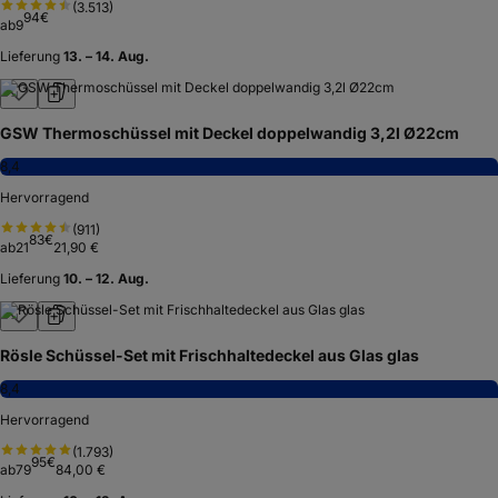
(
3.513
)
94
€
ab
9
Lieferung
13. – 14. Aug.
GSW Thermoschüssel mit Deckel doppelwandig 3,2l Ø22cm
8,4
Hervorragend
(
911
)
83
€
ab
21
21,90 €
Lieferung
10. – 12. Aug.
Rösle Schüssel-Set mit Frischhaltedeckel aus Glas glas
8,4
Hervorragend
(
1.793
)
95
€
ab
79
84,00 €