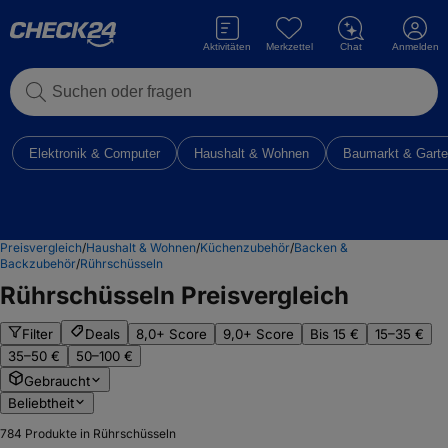
Aktivitäten
Merkzettel
Chat
Anmelden
Suchen oder fragen
Elektronik & Computer
Haushalt & Wohnen
Baumarkt & Gart
Preisvergleich
/
Haushalt & Wohnen
/
Küchenzubehör
/
Backen &
Backzubehör
/
Rührschüsseln
Rührschüsseln
Preisvergleich
Filter
Deals
8,0+ Score
9,0+ Score
Bis 15 €
15–35 €
35–50 €
50–100 €
Gebraucht
Beliebtheit
784
Produkte in Rührschüsseln