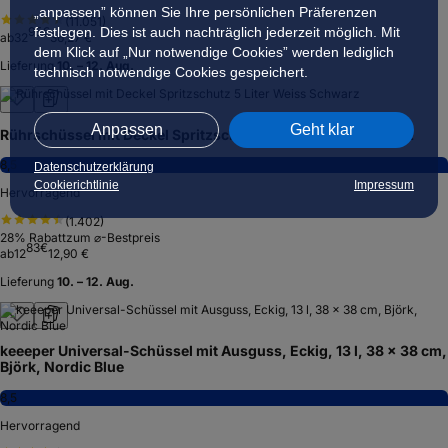
„anpassen” können Sie Ihre persönlichen Präferenzen
(
11.051
)
95
€
festlegen. Dies ist auch nachträglich jederzeit möglich. Mit
ab
32
36,27 €
dem Klick auf „Nur notwendige Cookies” werden lediglich
Lieferung
10. – 12. Aug.
technisch notwendige Cookies gespeichert.
Anpassen
Geht klar
Rührschüssel mit Deckel Spritzschutz 5 Liter Weiss Schwarz
8,5
Datenschutzerklärung
Cookierichtlinie
Impressum
Hervorragend
(
1.402
)
28
% Rabatt
zum ⌀-Bestpreis
83
€
ab
12
12,90 €
Lieferung
10. – 12. Aug.
keeeper Universal-Schüssel mit Ausguss, Eckig, 13 l, 38 x 38 cm,
Björk, Nordic Blue
8,5
Hervorragend