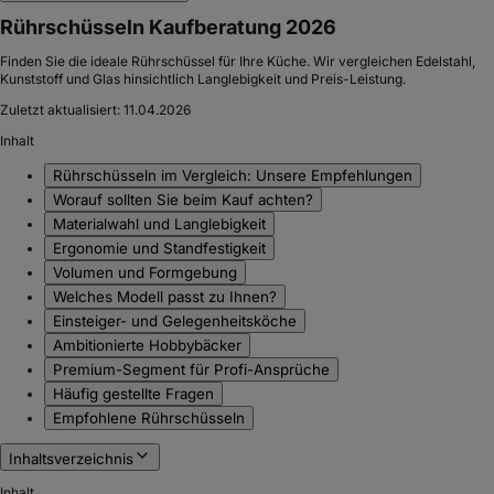
Rührschüsseln Kaufberatung 2026
Finden Sie die ideale Rührschüssel für Ihre Küche. Wir vergleichen Edelstahl,
Kunststoff und Glas hinsichtlich Langlebigkeit und Preis-Leistung.
Zuletzt aktualisiert:
11.04.2026
Inhalt
Rührschüsseln im Vergleich: Unsere Empfehlungen
Worauf sollten Sie beim Kauf achten?
Materialwahl und Langlebigkeit
Ergonomie und Standfestigkeit
Volumen und Formgebung
Welches Modell passt zu Ihnen?
Einsteiger- und Gelegenheitsköche
Ambitionierte Hobbybäcker
Premium-Segment für Profi-Ansprüche
Häufig gestellte Fragen
Empfohlene Rührschüsseln
Inhaltsverzeichnis
Inhalt