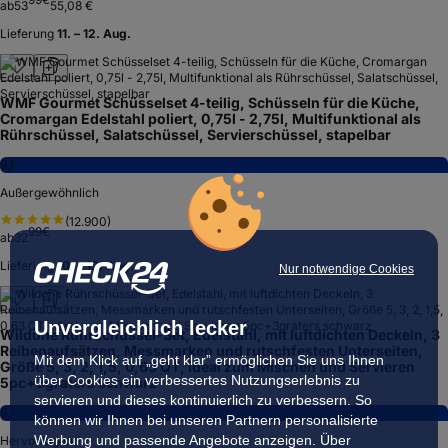
ab
53
55,08 €
Lieferung
11. – 12. Aug.
WMF Gourmet Schüsselset 4-teilig, Schüsseln für die Küche,
Cromargan Edelstahl poliert, 0,75l - 2,75l, Multifunktional als
Rührschüssel, Salatschüssel, Servierschüssel, stapelbar
9,1
Außergewöhnlich
(
12.900
)
99
€
ab
32
Lieferung
10. – 12. Aug.
Nur notwendige Cookies
Unvergleichlich lecker
Wildone Rührschüssel-Set, Edelstahl, mit luftdichten Deckeln, 3
Reibenaufsätzen, Messmarken und rutschfesten Unterseiten,
Mit dem Klick auf „geht klar” ermöglichen Sie uns Ihnen
Größe 5, 3, 2, 1,5, 0,63 QT, ideal zum Mischen und Servieren
über Cookies ein verbessertes Nutzungserlebnis zu
5pc+3graters schwarz
servieren und dieses kontinuierlich zu verbessern. So
8,5
können wir Ihnen bei unseren Partnern personalisierte
Werbung und passende Angebote anzeigen. Über
Hervorragend