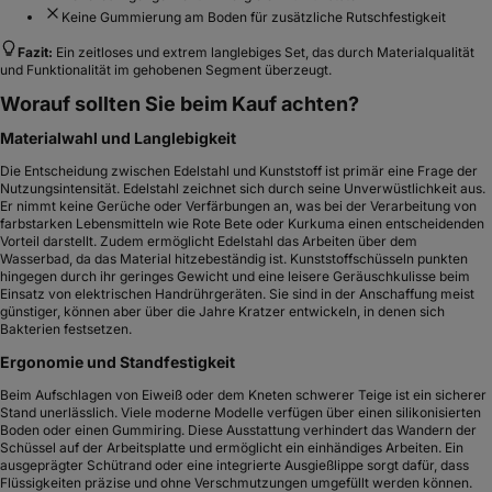
Keine Gummierung am Boden für zusätzliche Rutschfestigkeit
Fazit:
Ein zeitloses und extrem langlebiges Set, das durch Materialqualität
und Funktionalität im gehobenen Segment überzeugt.
Worauf sollten Sie beim Kauf achten?
Materialwahl und Langlebigkeit
Die Entscheidung zwischen Edelstahl und Kunststoff ist primär eine Frage der
Nutzungsintensität. Edelstahl zeichnet sich durch seine Unverwüstlichkeit aus.
Er nimmt keine Gerüche oder Verfärbungen an, was bei der Verarbeitung von
farbstarken Lebensmitteln wie Rote Bete oder Kurkuma einen entscheidenden
Vorteil darstellt. Zudem ermöglicht Edelstahl das Arbeiten über dem
Wasserbad, da das Material hitzebeständig ist. Kunststoffschüsseln punkten
hingegen durch ihr geringes Gewicht und eine leisere Geräuschkulisse beim
Einsatz von elektrischen Handrührgeräten. Sie sind in der Anschaffung meist
günstiger, können aber über die Jahre Kratzer entwickeln, in denen sich
Bakterien festsetzen.
Ergonomie und Standfestigkeit
Beim Aufschlagen von Eiweiß oder dem Kneten schwerer Teige ist ein sicherer
Stand unerlässlich. Viele moderne Modelle verfügen über einen silikonisierten
Boden oder einen Gummiring. Diese Ausstattung verhindert das Wandern der
Schüssel auf der Arbeitsplatte und ermöglicht ein einhändiges Arbeiten. Ein
ausgeprägter Schütrand oder eine integrierte Ausgießlippe sorgt dafür, dass
Flüssigkeiten präzise und ohne Verschmutzungen umgefüllt werden können.