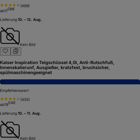
(
489
)
06
€
ab
11
Lieferung
10. – 12. Aug.
Kein Bild
Kaiser Inspiration Teigschüssel 4,0l, Anti-Rutschfuß,
Innenskalierunf, Ausgießer, kratzfest, bruchsicher,
spülmaschinengeeignet
7,7
Empfehlenswert
(
455
)
04
€
ab
19
Lieferung
10. – 11. Aug.
Kein Bild