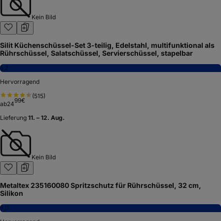
Kein Bild
Silit Küchenschüssel-Set 3-teilig, Edelstahl, multifunktional als
Rührschüssel, Salatschüssel, Servierschüssel, stapelbar
8,2
Hervorragend
(
515
)
99
€
ab
24
Lieferung
11. – 12. Aug.
Kein Bild
Metaltex 235160080 Spritzschutz für Rührschüssel, 32 cm,
Silikon
8,0