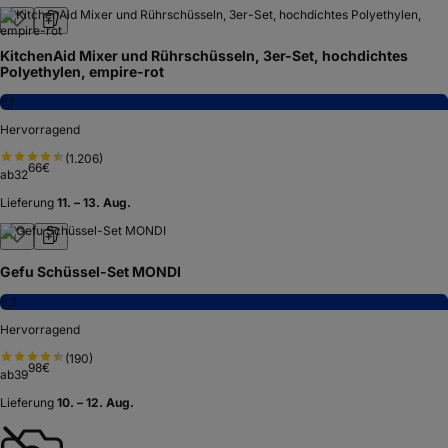
KitchenAid Mixer und Rührschüsseln, 3er-Set, hochdichtes
Polyethylen, empire-rot
8,1
Hervorragend
(
1.206
)
66
€
ab
32
Lieferung
11. – 13. Aug.
Gefu Schüssel-Set MONDI
8,2
Hervorragend
(
190
)
98
€
ab
39
Lieferung
10. – 12. Aug.