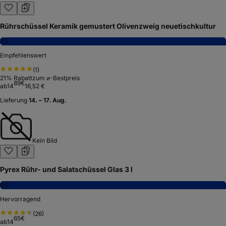
Rührschüssel Keramik gemustert Olivenzweig neuetischkultur
7,5
Empfehlenswert
(
1
)
21
% Rabatt
zum ⌀-Bestpreis
89
€
ab
14
16,52 €
Lieferung
14. – 17. Aug.
Kein Bild
Pyrex Rühr- und Salatschüssel Glas 3 l
8,0
Hervorragend
(
26
)
65
€
ab
14