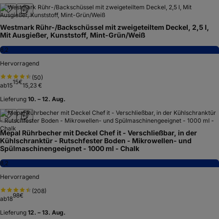
Westmark Rühr-/Backschüssel mit zweigeteiltem Deckel, 2,5 l,
Mit Ausgießer, Kunststoff, Mint-Grün/Weiß
8,2
Hervorragend
(
50
)
15
€
ab
15
15,23 €
Lieferung
10. – 12. Aug.
Mepal Rührbecher mit Deckel Chef it - Verschließbar, in der
Kühlschranktür - Rutschfester Boden - Mikrowellen- und
Spülmaschinengeeignet - 1000 ml - Chalk
8,2
Hervorragend
(
208
)
98
€
ab
18
Lieferung
12. – 13. Aug.