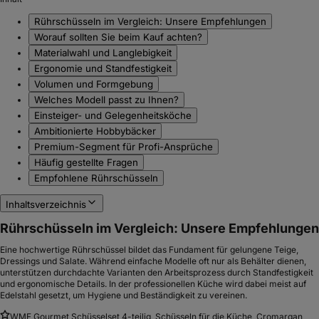
Rührschüsseln im Vergleich: Unsere Empfehlungen
Worauf sollten Sie beim Kauf achten?
Materialwahl und Langlebigkeit
Ergonomie und Standfestigkeit
Volumen und Formgebung
Welches Modell passt zu Ihnen?
Einsteiger- und Gelegenheitsköche
Ambitionierte Hobbybäcker
Premium-Segment für Profi-Ansprüche
Häufig gestellte Fragen
Empfohlene Rührschüsseln
Inhaltsverzeichnis
Rührschüsseln im Vergleich: Unsere Empfehlungen
Eine hochwertige Rührschüssel bildet das Fundament für gelungene Teige,
Dressings und Salate. Während einfache Modelle oft nur als Behälter dienen,
unterstützen durchdachte Varianten den Arbeitsprozess durch Standfestigkeit
und ergonomische Details. In der professionellen Küche wird dabei meist auf
Edelstahl gesetzt, um Hygiene und Beständigkeit zu vereinen.
WMF Gourmet Schüsselset 4-teilig, Schüsseln für die Küche, Cromargan