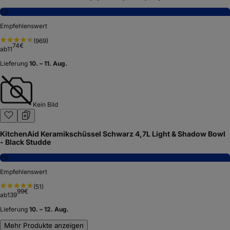
7,8
Empfehlenswert
(
969
)
74
€
ab
11
Lieferung
10. – 11. Aug.
Kein Bild
KitchenAid Keramikschüssel Schwarz 4,7L Light & Shadow Bowl
- Black Studde
7,6
Empfehlenswert
(
51
)
99
€
ab
139
Lieferung
10. – 12. Aug.
Mehr Produkte anzeigen