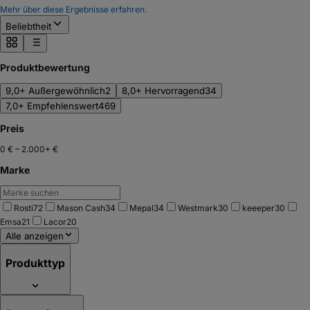
Mehr über diese Ergebnisse erfahren.
Beliebtheit
Produktbewertung
9,0+ Außergewöhnlich
2
8,0+ Hervorragend
34
7,0+ Empfehlenswert
469
Preis
0 €
–
2.000+ €
Marke
Rosti
72
Mason Cash
34
Mepal
34
Westmark
30
keeeper
30
Emsa
21
Lacor
20
Alle anzeigen
Produkttyp