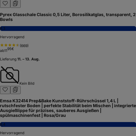
Pyrex Glasschale Classic 0,5 Liter, Borosilikatglas, transparent, 2
Bowls
8,3
Hervorragend
(
669
)
95
€
ab
11
Lieferung
11. – 13. Aug.
Kein Bild
Emsa K32414 Prep&Bake Kunststoff-Rührschüssel 1,4 L |
rutschfester Boden | perfekte Stabilität beim Mischen | integrierte
Ausgießlippe für präzises, sauberes Ausgießen |
spülmaschinenfest | Rosa/Grau
8,4
Hervorragend