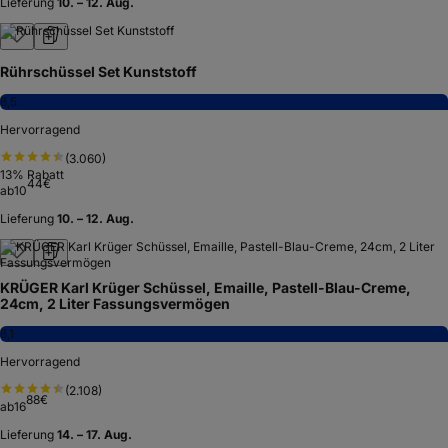
Lieferung
10. – 12. Aug.
Rührschüssel Set Kunststoff
8,5
Hervorragend
(
3.060
)
13
% Rabatt
44
€
ab
10
Lieferung
10. – 12. Aug.
KRÜGER Karl Krüger Schüssel, Emaille, Pastell-Blau-Creme,
24cm, 2 Liter Fassungsvermögen
8,1
Hervorragend
(
2.108
)
88
€
ab
16
Lieferung
14. – 17. Aug.