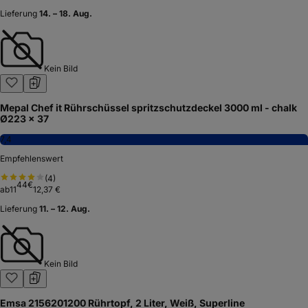
Lieferung
14. – 18. Aug.
Kein Bild
Mepal Chef it Rührschüssel spritzschutzdeckel 3000 ml - chalk
Ø223 x 37
7,4
Empfehlenswert
(
4
)
44
€
ab
11
12,37 €
Lieferung
11. – 12. Aug.
Kein Bild
Emsa 2156201200 Rührtopf, 2 Liter, Weiß, Superline